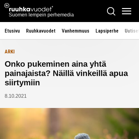
Siirry
Ruuhkavuodet.fi
Hae
Etusivulle
sisältöön
Vali
Suomen lempein perhemedia
Etusivu
Ruuhkavuodet
Vanhemmuus
Lapsiperhe
Uutise
ARKI
Onko pukeminen aina yhtä
painajaista? Näillä vinkeillä apua
siirtymiin
8.10.2021