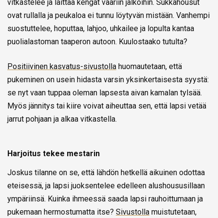
vitkastelee ja laittaa kengät vääriin jalkoihin. Sukkahousut
ovat rullalla ja peukaloa ei tunnu löytyvän mistään. Vanhempi
suostuttelee, hoputtaa, lahjoo, uhkailee ja lopulta kantaa
puolialastoman taaperon autoon. Kuulostaako tutulta?
Positiivinen kasvatus-sivustolla
huomautetaan, että
pukeminen on usein hidasta varsin yksinkertaisesta syystä:
se nyt vaan tuppaa oleman lapsesta aivan kamalan tylsää.
Myös jännitys tai kiire voivat aiheuttaa sen, että lapsi vetää
jarrut pohjaan ja alkaa vitkastella.
Harjoitus tekee mestarin
Joskus tilanne on se, että lähdön hetkellä aikuinen odottaa
eteisessä, ja lapsi juoksentelee edelleen alushoususillaan
ympäriinsä. Kuinka ihmeessä saada lapsi rauhoittumaan ja
pukemaan hermostumatta itse?
Sivustolla
muistutetaan,