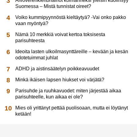
Aivoverenkiertohäiriöt kolmanneksi yleisin kuolinsyy
Suomessa – Mistä tunnistat oireet?
Voiko kummipyynnöstä kieltäytyä? -Vai onko pakko
vaan myöntyä?
Nämä 10 merkkiä voivat kertoa toksisesta
parisuhteesta
Ideoita lasten ulkoilmasynttäreille – kevään ja kesän
odotetuimmat juhlat
ADHD ja aistinsäätelyn poikkeavuudet
Minkä ikäisen lapsen hiukset voi värjätä?
Parisuhde ja ruuhkavuodet: miten järjestää aikaa
parisuhteelle, kun aikaa ei ole?
Mies oli yrittänyt pettää puolisoaan, mutta ei löytänyt
ketään!