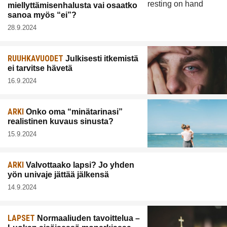
miellyttämisenhalusta vai osaatko
sanoa myös “ei”?
28.9.2024
RUUHKAVUODET
Julkisesti itkemistä
ei tarvitse hävetä
16.9.2024
ARKI
Onko oma “minätarinasi”
realistinen kuvaus sinusta?
15.9.2024
ARKI
Valvottaako lapsi? Jo yhden
yön univaje jättää jälkensä
14.9.2024
LAPSET
Normaaliuden tavoittelua –