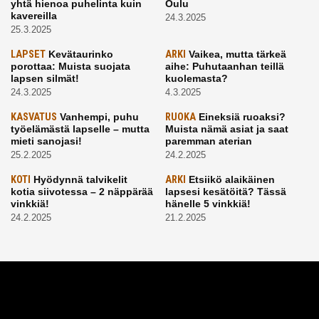
yhtä hienoa puhelinta kuin
Oulu
kavereilla
24.3.2025
25.3.2025
LAPSET
Kevätaurinko
ARKI
Vaikea, mutta tärkeä
porottaa: Muista suojata
aihe: Puhutaanhan teillä
lapsen silmät!
kuolemasta?
24.3.2025
4.3.2025
KASVATUS
Vanhempi, puhu
RUOKA
Eineksiä ruoaksi?
työelämästä lapselle – mutta
Muista nämä asiat ja saat
mieti sanojasi!
paremman aterian
25.2.2025
24.2.2025
KOTI
Hyödynnä talvikelit
ARKI
Etsiikö alaikäinen
kotia siivotessa – 2 näppärää
lapsesi kesätöitä? Tässä
vinkkiä!
hänelle 5 vinkkiä!
24.2.2025
21.2.2025