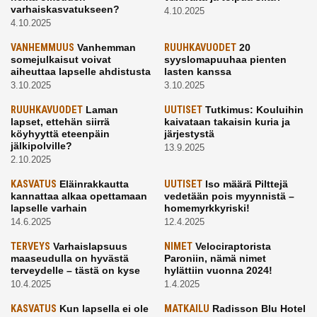
varhaiskasvatukseen?
4.10.2025
4.10.2025
VANHEMMUUS
Vanhemman
RUUHKAVUODET
20
somejulkaisut voivat
syyslomapuuhaa pienten
aiheuttaa lapselle ahdistusta
lasten kanssa
3.10.2025
3.10.2025
RUUHKAVUODET
Laman
UUTISET
Tutkimus: Kouluihin
lapset, ettehän siirrä
kaivataan takaisin kuria ja
köyhyyttä eteenpäin
järjestystä
jälkipolville?
13.9.2025
2.10.2025
KASVATUS
Eläinrakkautta
UUTISET
Iso määrä Pilttejä
kannattaa alkaa opettamaan
vedetään pois myynnistä –
lapselle varhain
homemyrkkyriski!
14.6.2025
12.4.2025
TERVEYS
Varhaislapsuus
NIMET
Velociraptorista
maaseudulla on hyvästä
Paroniin, nämä nimet
terveydelle – tästä on kyse
hylättiin vuonna 2024!
10.4.2025
1.4.2025
KASVATUS
Kun lapsella ei ole
MATKAILU
Radisson Blu Hotel