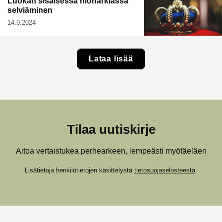
Luokan sisäisessä monarkiassa
selviäminen
14.9.2024
Lataa lisää
Tilaa uutiskirje
Aitoa vertaistukea perhearkeen, lempeästi myötäeläen
Lisätietoja henkilötietojen käsittelystä
tietosuojaselosteesta
.