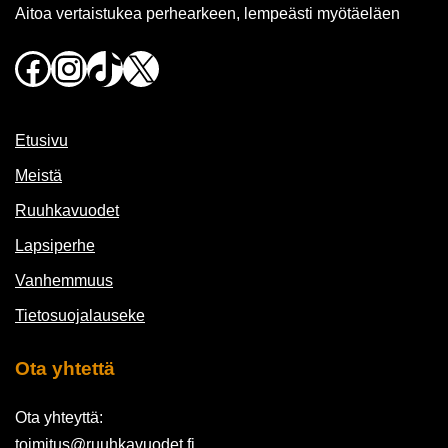
Aitoa vertaistukea perhearkeen, lempeästi myötäeläen
Facebook
Instagram
TikTok
X
Etusivu
Meistä
Ruuhkavuodet
Lapsiperhe
Vanhemmuus
Tietosuojalauseke
Ota yhtettä
Ota yhteyttä:
toimitus@ruuhkavuodet.fi