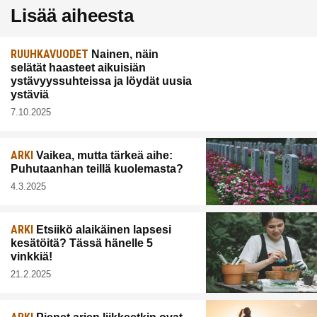
Lisää aiheesta
RUUHKAVUODET
Nainen, näin
selätät haasteet aikuisiän
ystävyyssuhteissa ja löydät uusia
ystäviä
7.10.2025
ARKI
Vaikea, mutta tärkeä aihe:
Puhutaanhan teillä kuolemasta?
4.3.2025
ARKI
Etsiikö alaikäinen lapsesi
kesätöitä? Tässä hänelle 5
vinkkiä!
21.2.2025