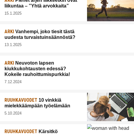
ARKI
Pienet arjen liikkeetkin ovat
liikuntaa – ”Yhtä arvokkaita”
15.1.2025
ARKI
Vanhempi, joko tiesit tästä
uudesta turvaistuinsäännöstä?
13.1.2025
ARKI
Neuvoton lapsen
kiukkukohtausten edessä?
Kokeile rauhoittumispurkkia!
7.12.2024
RUUHKAVUODET
10 vinkkiä
mielekkäämpään työelämään
5.10.2024
RUUHKAVUODET
Kärsitkö