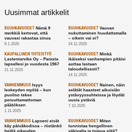
Uusimmat artikkelit
RUUHKAVUODET
Nämä 9
RUUHKAVUODET
Vauvan
merkkiä kertovat, että
nukuttaminen huudattamalla
vauvasi rakastaa sinua
– oikein vai ei?
8.1.2026
24.11.2025
KAUPALLINEN YHTEISTYÖ
RUUHKAVUODET
Minkä
Lastentarvike Oy – Parasta
ikäiseksi vanhempien pitäisi
lapsellesi jo vuodesta 1967
auttaa lastaan
taloudellisesti?
21.11.2025
14.11.2025
VANHEMMUUS
Isyys
RUUHKAVUODET
Nainen, näin
leskeyden myötä – kun
selätät haasteet aikuisiän
puoliso tekee
ystävyyssuhteissa ja löydät
peruuttamattoman
uusia ystäviä
päätöksen
7.10.2025
1.11.2025
VANHEMMUUS
Lapseni eivät
RUUHKAVUODET
Miten
käy päiväkodissa – riistänkö
tunnistaa hengellinen
heiltä oikeuden
väkivalta ja toipua siitä?