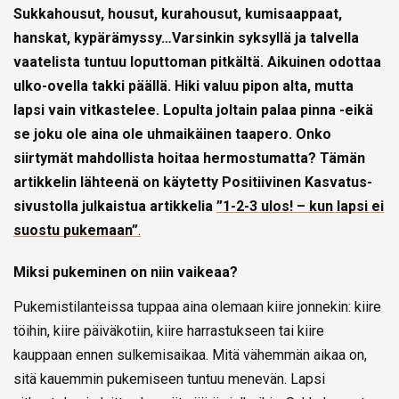
Sukkahousut, housut, kurahousut, kumisaappaat,
hanskat, kypärämyssy…Varsinkin syksyllä ja talvella
vaatelista tuntuu loputtoman pitkältä. Aikuinen odottaa
ulko-ovella takki päällä. Hiki valuu pipon alta, mutta
lapsi vain vitkastelee. Lopulta joltain palaa pinna -eikä
se joku ole aina ole uhmaikäinen taapero. Onko
siirtymät mahdollista hoitaa hermostumatta?
Tämän
artikkelin lähteenä on käytetty Positiivinen Kasvatus-
sivustolla julkaistua artikkelia
”1-2-3 ulos! – kun lapsi ei
suostu pukemaan”
.
Miksi pukeminen on niin vaikeaa?
Pukemistilanteissa tuppaa aina olemaan kiire jonnekin: kiire
töihin, kiire päiväkotiin, kiire harrastukseen tai kiire
kauppaan ennen sulkemisaikaa. Mitä vähemmän aikaa on,
sitä kauemmin pukemiseen tuntuu menevän. Lapsi