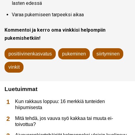
lasten edessä
Varaa pukemiseen tarpeeksi aikaa
Kommentoi ja kerro oma vinkkisi helpompiin
pukemishetkiin!
positiivinenkasvatus
pukeminen
siirtyminen
vinkit
Luetuimmat
Kun rakkaus loppuu: 16 merkkiä tunteiden
hiipumisesta
Mitä tehdä, jos vauva syö kakkaa tai muuta ei-
toivottua?