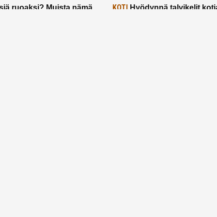
KOTI
siä ruoaksi? Muista nämä
Hyödynnä talvikelit koti
t paremman aterian
– 2 näppärää vinkkiä!
24.2.2025
Etusivu
Meistä
Ruuhkavuodet
Lapsiperhe
Vanhemmuus
Tietosuojalauseke
© 2026 Ruuhkavuodet.fi. Kaikki oikeudet pidätetään.