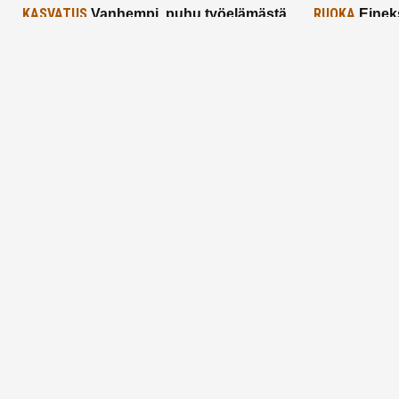
KASVATUS
RUOKA
Vanhempi, puhu työelämästä
Einek
lapselle – mutta mieti sanojasi!
asiat ja saa
25.2.2025
24.2.2025
Aitoa vertaistukea perhearkeen, lempeästi
myötäeläen
Facebook
Instagram
TikTok
X