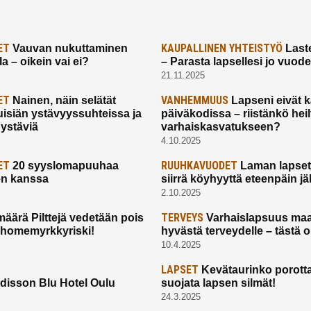
ET
KAUPALLINEN YHTEISTYÖ
Vauvan nukuttaminen
Laste
a – oikein vai ei?
– Parasta lapsellesi jo vuod
21.11.2025
ET
VANHEMMUUS
Nainen, näin selätät
Lapseni eivät 
uisiän ystävyyssuhteissa ja
päiväkodissa – riistänkö hei
 ystäviä
varhaiskasvatukseen?
4.10.2025
ET
RUUHKAVUODET
20 syyslomapuuhaa
Laman lapset,
en kanssa
siirrä köyhyyttä eteenpäin jäl
2.10.2025
TERVEYS
määrä Pilttejä vedetään pois
Varhaislapsuus maa
 homemyrkkyriski!
hyvästä terveydelle – tästä 
10.4.2025
LAPSET
Kevätaurinko porotta
disson Blu Hotel Oulu
suojata lapsen silmät!
24.3.2025