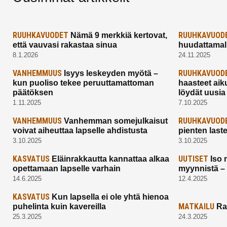
RUUHKAVUODET
RUUHKAVUOD
Nämä 9 merkkiä kertovat,
että vauvasi rakastaa sinua
huudattamall
8.1.2026
24.11.2025
VANHEMMUUS
RUUHKAVUOD
Isyys leskeyden myötä –
kun puoliso tekee peruuttamattoman
haasteet aik
päätöksen
löydät uusia
1.11.2025
7.10.2025
VANHEMMUUS
RUUHKAVUOD
Vanhemman somejulkaisut
voivat aiheuttaa lapselle ahdistusta
pienten last
3.10.2025
3.10.2025
KASVATUS
UUTISET
Eläinrakkautta kannattaa alkaa
Iso 
opettamaan lapselle varhain
myynnistä –
14.6.2025
12.4.2025
KASVATUS
Kun lapsella ei ole yhtä hienoa
MATKAILU
puhelinta kuin kavereilla
Ra
25.3.2025
24.3.2025