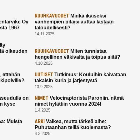
RUUHKAVUODET
Minkä ikäiseksi
ntarvike Oy
vanhempien pitäisi auttaa lastaan
esta 1967
taloudellisesti?
14.11.2025
käy
RUUHKAVUODET
ltä oikeuden
Miten tunnistaa
hengellinen väkivalta ja toipua siitä?
4.10.2025
UUTISET
 ettehän
Tutkimus: Kouluihin kaivataan
kipolville?
takaisin kuria ja järjestystä
13.9.2025
NIMET
seudulla on
Velociraptorista Paroniin, nämä
on kyse
nimet hylättiin vuonna 2024!
1.4.2025
ARKI
a: Muista
Vaikea, mutta tärkeä aihe:
Puhutaanhan teillä kuolemasta?
4.3.2025