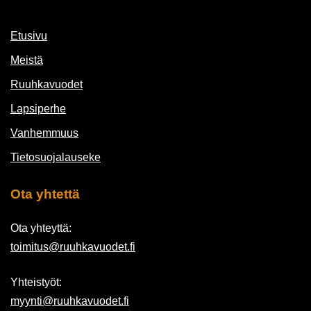
Etusivu
Meistä
Ruuhkavuodet
Lapsiperhe
Vanhemmuus
Tietosuojalauseke
Ota yhtettä
Ota yhteyttä:
toimitus@ruuhkavuodet.fi
Yhteistyöt:
myynti@ruuhkavuodet.fi