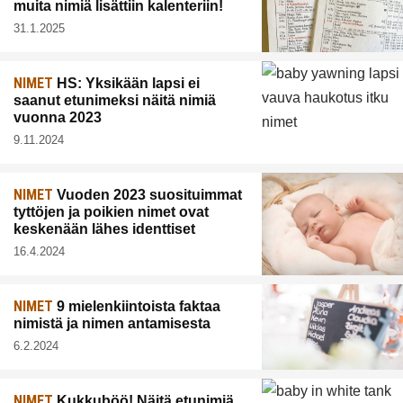
muita nimiä lisättiin kalenteriin!
31.1.2025
NIMET
HS: Yksikään lapsi ei
saanut etunimeksi näitä nimiä
vuonna 2023
9.11.2024
NIMET
Vuoden 2023 suosituimmat
tyttöjen ja poikien nimet ovat
keskenään lähes identtiset
16.4.2024
NIMET
9 mielenkiintoista faktaa
nimistä ja nimen antamisesta
6.2.2024
NIMET
Kukkuböö! Näitä etunimiä