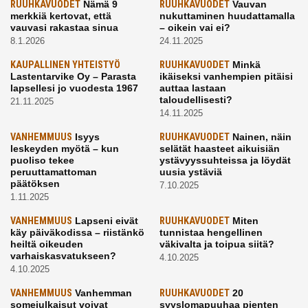
RUUHKAVUODET
Nämä 9
RUUHKAVUODET
Vauvan
merkkiä kertovat, että
nukuttaminen huudattamalla
vauvasi rakastaa sinua
– oikein vai ei?
8.1.2026
24.11.2025
KAUPALLINEN YHTEISTYÖ
RUUHKAVUODET
Minkä
Lastentarvike Oy – Parasta
ikäiseksi vanhempien pitäisi
lapsellesi jo vuodesta 1967
auttaa lastaan
taloudellisesti?
21.11.2025
14.11.2025
VANHEMMUUS
Isyys
RUUHKAVUODET
Nainen, näin
leskeyden myötä – kun
selätät haasteet aikuisiän
puoliso tekee
ystävyyssuhteissa ja löydät
peruuttamattoman
uusia ystäviä
päätöksen
7.10.2025
1.11.2025
VANHEMMUUS
Lapseni eivät
RUUHKAVUODET
Miten
käy päiväkodissa – riistänkö
tunnistaa hengellinen
heiltä oikeuden
väkivalta ja toipua siitä?
varhaiskasvatukseen?
4.10.2025
4.10.2025
VANHEMMUUS
Vanhemman
RUUHKAVUODET
20
somejulkaisut voivat
syyslomapuuhaa pienten