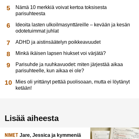
Nämä 10 merkkiä voivat kertoa toksisesta
parisuhteesta
Ideoita lasten ulkoilmasynttäreille – kevään ja kesän
odotetuimmat juhlat
ADHD ja aistinsäätelyn poikkeavuudet
Minkä ikäisen lapsen hiukset voi värjätä?
Parisuhde ja ruuhkavuodet: miten järjestää aikaa
parisuhteelle, kun aikaa ei ole?
Mies oli yrittänyt pettää puolisoaan, mutta ei löytänyt
ketään!
Lisää aiheesta
NIMET
Jare, Jessica ja kymmeniä