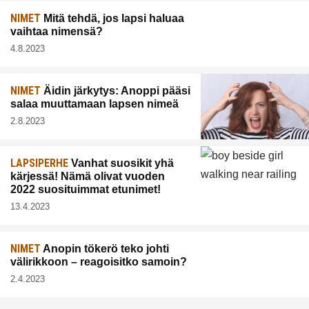
NIMET
Mitä tehdä, jos lapsi haluaa
vaihtaa nimensä?
4.8.2023
NIMET
Äidin järkytys: Anoppi pääsi
salaa muuttamaan lapsen nimeä
2.8.2023
LAPSIPERHE
Vanhat suosikit yhä
kärjessä! Nämä olivat vuoden
2022 suosituimmat etunimet!
13.4.2023
NIMET
Anopin tökerö teko johti
välirikkoon – reagoisitko samoin?
2.4.2023