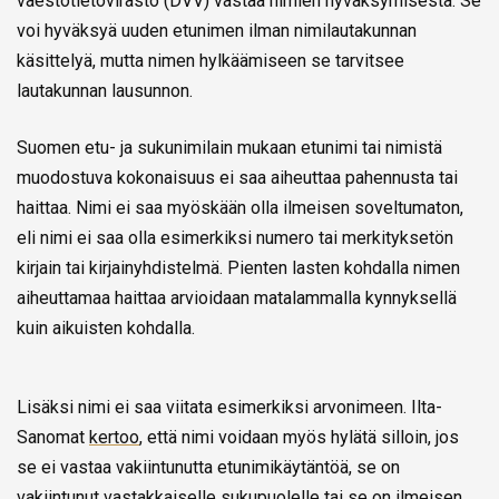
väestötietovirasto (DVV) vastaa nimien hyväksymisestä. Se
voi hyväksyä uuden etunimen ilman nimilautakunnan
käsittelyä, mutta nimen hylkäämiseen se tarvitsee
lautakunnan lausunnon.
Suomen etu- ja sukunimilain mukaan etunimi tai nimistä
muodostuva kokonaisuus ei saa aiheuttaa pahennusta tai
haittaa. Nimi ei saa myöskään olla ilmeisen soveltumaton,
eli nimi ei saa olla esimerkiksi numero tai merkityksetön
kirjain tai kirjainyhdistelmä. Pienten lasten kohdalla nimen
aiheuttamaa haittaa arvioidaan matalammalla kynnyksellä
kuin aikuisten kohdalla.
Lisäksi nimi ei saa viitata esimerkiksi arvonimeen. Ilta-
Sanomat
kertoo
, että nimi voidaan myös hylätä silloin, jos
se ei vastaa vakiintunutta etunimikäytäntöä, se on
vakiintunut vastakkaiselle sukupuolelle tai se on ilmeisen