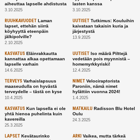
aiheuttaa lapselle ahdistusta
lasten kanssa
3.10.2025
3.10.2025
RUUHKAVUODET
Laman
UUTISET
Tutkimus: Kouluihin
lapset, ettehän siirrä
kaivataan takaisin kuria ja
köyhyyttä eteenpäin
järjestystä
jälkipolville?
13.9.2025
2.10.2025
KASVATUS
Eläinrakkautta
UUTISET
Iso määrä Pilttejä
kannattaa alkaa opettamaan
vedetään pois myynnistä –
lapselle varhain
homemyrkkyriski!
14.6.2025
12.4.2025
TERVEYS
Varhaislapsuus
NIMET
Velociraptorista
maaseudulla on hyvästä
Paroniin, nämä nimet
terveydelle – tästä on kyse
hylättiin vuonna 2024!
10.4.2025
1.4.2025
KASVATUS
Kun lapsella ei ole
MATKAILU
Radisson Blu Hotel
yhtä hienoa puhelinta kuin
Oulu
kavereilla
24.3.2025
25.3.2025
LAPSET
Kevätaurinko
ARKI
Vaikea, mutta tärkeä