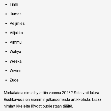
Timli
Uumas
Veljmies
Viljakka
Vimmu
Wahya
Weeka
Wivien
Zuge
Minkälaisia nimiä hylättiin vuonna 2023? Siitä voit lukea
Ruuhkavuosien
aiemmin julkaisemasta artikkelista
. Lisää
nimiartikkeleita löydät puolestaan
täältä
.