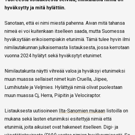
hyväksytty ja mitä hylättiin.
Sanotaan, että ei nimi miestä pahenna. Aivan mitä tahansa
nimeä ei voi kuitenkaan itselleen saada, mutta Suomessa
hyväksytään erikoisempiakin etunimiä. Tämä tulee hyvin ilmi
nimilautakunnan julkaisemasta listauksesta, jossa kerrotaan
vuonna 2024 hylätyt sekä hyväksytyt etunimet.
Nimilautakunta näytti vihreää valoa ja hyväksyi etunimeksi
muun muassa sellaiset nimet kuin Cruella, Jiipee,
Lumihiutale ja Veljmies. Hylättyjä nimiä olivat puolestaan
muun muassa Cj, Herra, Piipitin ja Velociraptor.
Listauksesta uutisoineen
Ilta-Sanomien mukaan
listoilla on
mukana sekä lasten etunimiksi esitettyjä nimiä että
etunimiä, joita aikuiset ovat hakeneet itselleen. Digi- ja