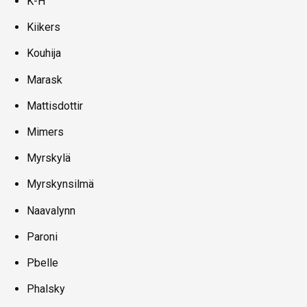
K-H
Kiikers
Kouhija
Marask
Mattisdottir
Mimers
Myrskylä
Myrskynsilmä
Naavalynn
Paroni
Pbelle
Phalsky