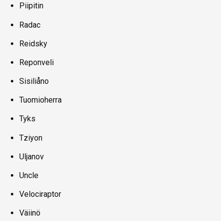
Piipitin
Radac
Reidsky
Reponveli
Sisiliåno
Tuomioherra
Tyks
Tziyon
Uljanov
Uncle
Velociraptor
Väiinö