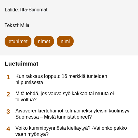
Lähde:
Ilta-Sanomat
Teksti: Miia
etunimet
nimet
nimi
Luetuimmat
Kun rakkaus loppuu: 16 merkkiä tunteiden
hiipumisesta
Mitä tehdä, jos vauva syö kakkaa tai muuta ei-
toivottua?
Aivoverenkiertohäiriöt kolmanneksi yleisin kuolinsyy
Suomessa – Mistä tunnistat oireet?
Voiko kummipyynnöstä kieltäytyä? -Vai onko pakko
vaan myöntyä?