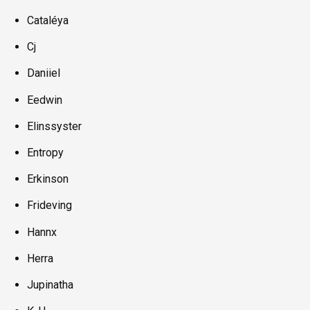
Cataléya
Cj
Daniiel
Eedwin
Elinssyster
Entropy
Erkinson
Frideving
Hannx
Herra
Jupinatha