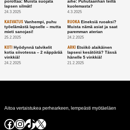
porottaa: Muista suojata
aihe: Puhutaanhan teillä
lapsen silmät!
kuolemasta?
24.3.2025
4.3.2025
KASVATUS
Vanhempi, puhu
RUOKA
Eineksiä ruoaksi?
työelämästä lapselle – mutta
Muista nämä asiat ja saat
mieti sanojasi!
paremman aterian
25.2.2025
24.2.2025
KOTI
Hyödynnä talvikelit
ARKI
Etsiikö alaikäinen
kotia siivotessa – 2 näppärää
lapsesi kesätöitä? Tässä
vinkkiä!
hänelle 5 vinkkiä!
24.2.2025
21.2.2025
Aitoa vertaistukea perhearkeen, lempeästi myötäeläen
Facebook
Instagram
TikTok
X