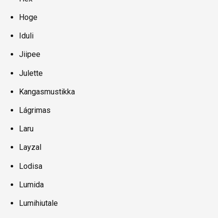
Hoge
Iduli
Jiipee
Julette
Kangasmustikka
Lágrimas
Laru
Layzal
Lodisa
Lumida
Lumihiutale