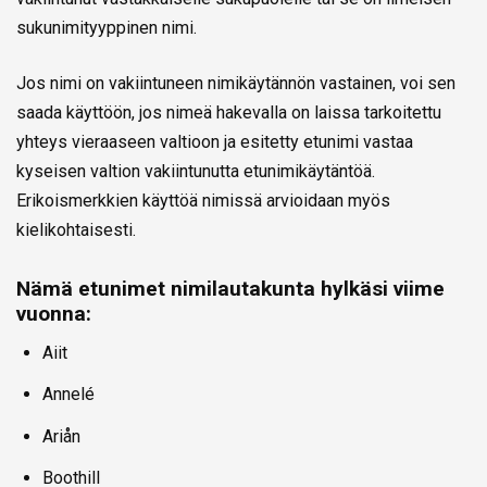
sukunimityyppinen nimi.
Jos nimi on vakiintuneen nimikäytännön vastainen, voi sen
saada käyttöön, jos nimeä hakevalla on laissa tarkoitettu
yhteys vieraaseen valtioon ja esitetty etunimi vastaa
kyseisen valtion vakiintunutta etunimikäytäntöä.
Erikoismerkkien käyttöä nimissä arvioidaan myös
kielikohtaisesti.
Nämä etunimet nimilautakunta hylkäsi viime
vuonna:
Aiit
Annelé
Ariån
Boothill