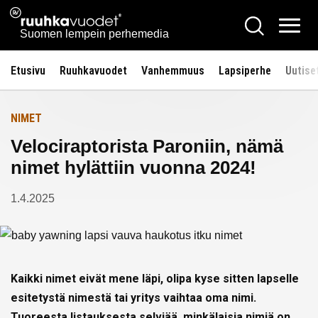
Siirry
Ruuhkavuodet.fi
Hae
Etusivulle
sisältöön
Vali
Suomen lempein perhemedia
Etusivu
Ruuhkavuodet
Vanhemmuus
Lapsiperhe
Uutise
NIMET
Velociraptorista Paroniin, nämä
nimet hylättiin vuonna 2024!
1.4.2025
Kaikki nimet eivät mene läpi, olipa kyse sitten lapselle
esitetystä nimestä tai yritys vaihtaa oma nimi.
Tuoreesta listauksesta selviää, minkälaisia nimiä on