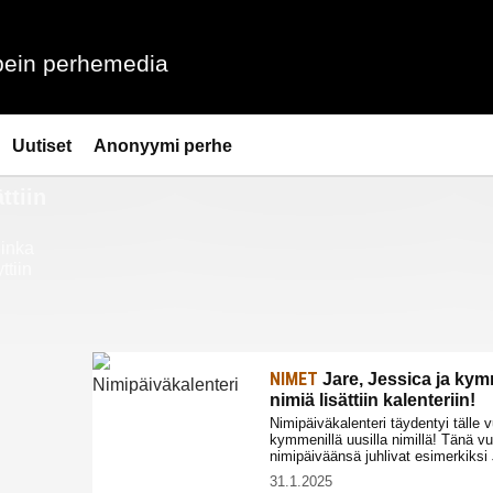
ein perhemedia
Uutiset
Anonyymi perhe
ttiin
uinka
ttiin
NIMET
Jare, Jessica ja ky
nimiä lisättiin kalenteriin!
Nimipäiväkalenteri täydentyi tälle 
kymmenillä uusilla nimillä! Tänä 
nimipäiväänsä juhlivat esimerkiksi 
31.1.2025