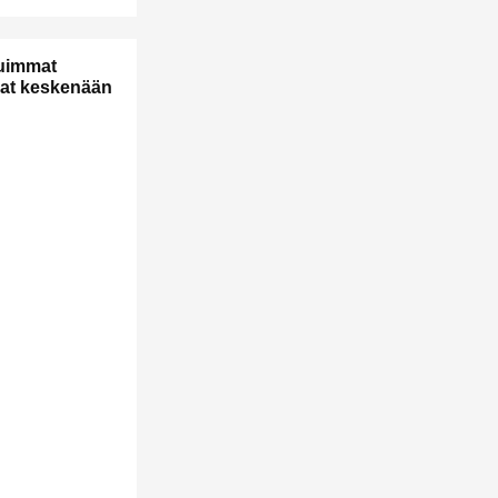
uimmat
ovat keskenään