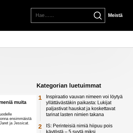
Hae
Meistä
Kategorian luetuimmat
Inspiraatio vauvan nimeen voi löytyä
mmeniä muita
yllättävästäkin paikasta: Lukijat
paljastivat hauskat ja koskettavat
vuodelle
tarinat lasten nimien takana
vuonna ensimmäistä
Jaret ja Jessicat.
IS: Perinteisiä nimiä hiipuu pois
käytöstä – 5 syytä miksi