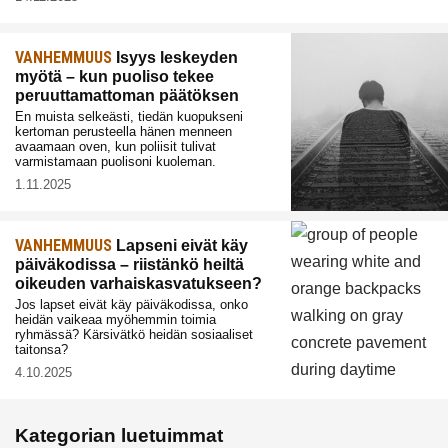
VANHEMMUUS
Isyys leskeyden
myötä – kun puoliso tekee
peruuttamattoman päätöksen
En muista selkeästi, tiedän kuopukseni
kertoman perusteella hänen menneen
avaamaan oven, kun poliisit tulivat
varmistamaan puolisoni kuoleman.
1.11.2025
VANHEMMUUS
Lapseni eivät käy
päiväkodissa – riistänkö heiltä
oikeuden varhaiskasvatukseen?
Jos lapset eivät käy päiväkodissa, onko
heidän vaikeaa myöhemmin toimia
ryhmässä? Kärsivätkö heidän sosiaaliset
taitonsa?
4.10.2025
Kategorian luetuimmat