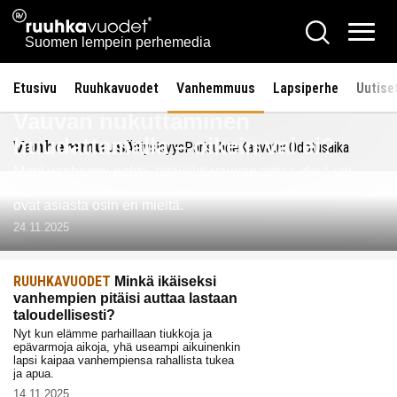
Siirry
Ruuhkavuodet.fi
Hae
sisältöön
Vali
Suomen lempein perhemedia
Etusivu
Ruuhkavuodet
Vanhemmuus
Lapsiperhe
Uutise
RUUHKAVUODET
Vauvan nukuttaminen
huudattamalla – oikein vai ei?
Vanhemmuus
Äitiys
Isyys
Parisuhde
Kasvatus
Odotusaika
Moni vanhempi pohtii, pitäisikö vauvan antaa itkeä vai
vastata jokaiseen ääneen heti. Tutkimukset ja asiantuntijat
ovat asiasta osin eri mieltä.
24.11.2025
RUUHKAVUODET
Minkä ikäiseksi
vanhempien pitäisi auttaa lastaan
taloudellisesti?
Nyt kun elämme parhaillaan tiukkoja ja
epävarmoja aikoja, yhä useampi aikuinenkin
lapsi kaipaa vanhempiensa rahallista tukea
ja apua.
14.11.2025