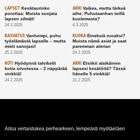
LAPSET
Kevätaurinko
ARKI
Vaikea, mutta tärkeä
porottaa: Muista suojata
aihe: Puhutaanhan teillä
lapsen silmät!
kuolemasta?
24.3.2025
4.3.2025
KASVATUS
Vanhempi, puhu
RUOKA
Eineksiä ruoaksi?
työelämästä lapselle – mutta
Muista nämä asiat ja saat
mieti sanojasi!
paremman aterian
25.2.2025
24.2.2025
KOTI
Hyödynnä talvikelit
ARKI
Etsiikö alaikäinen
kotia siivotessa – 2 näppärää
lapsesi kesätöitä? Tässä
vinkkiä!
hänelle 5 vinkkiä!
24.2.2025
21.2.2025
Aitoa vertaistukea perhearkeen, lempeästi myötäeläen