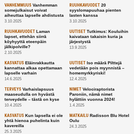
VANHEMMUUS
Vanhemman
RUUHKAVUODET
20
somejulkaisut voivat
syyslomapuuhaa pienten
aiheuttaa lapselle ahdistusta
lasten kanssa
3.10.2025
3.10.2025
RUUHKAVUODET
Laman
UUTISET
Tutkimus: Kouluihin
lapset, ettehän siirrä
kaivataan takaisin kuria ja
köyhyyttä eteenpäin
järjestystä
jälkipolville?
13.9.2025
2.10.2025
KASVATUS
Eläinrakkautta
UUTISET
Iso määrä Pilttejä
kannattaa alkaa opettamaan
vedetään pois myynnistä –
lapselle varhain
homemyrkkyriski!
14.6.2025
12.4.2025
TERVEYS
Varhaislapsuus
NIMET
Velociraptorista
maaseudulla on hyvästä
Paroniin, nämä nimet
terveydelle – tästä on kyse
hylättiin vuonna 2024!
10.4.2025
1.4.2025
KASVATUS
Kun lapsella ei ole
MATKAILU
Radisson Blu Hotel
yhtä hienoa puhelinta kuin
Oulu
kavereilla
24.3.2025
25.3.2025