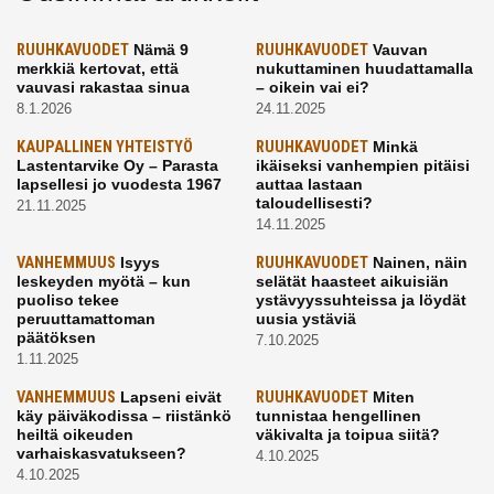
RUUHKAVUODET
Nämä 9
RUUHKAVUODET
Vauvan
merkkiä kertovat, että
nukuttaminen huudattamalla
vauvasi rakastaa sinua
– oikein vai ei?
8.1.2026
24.11.2025
KAUPALLINEN YHTEISTYÖ
RUUHKAVUODET
Minkä
Lastentarvike Oy – Parasta
ikäiseksi vanhempien pitäisi
lapsellesi jo vuodesta 1967
auttaa lastaan
taloudellisesti?
21.11.2025
14.11.2025
VANHEMMUUS
Isyys
RUUHKAVUODET
Nainen, näin
leskeyden myötä – kun
selätät haasteet aikuisiän
puoliso tekee
ystävyyssuhteissa ja löydät
peruuttamattoman
uusia ystäviä
päätöksen
7.10.2025
1.11.2025
VANHEMMUUS
Lapseni eivät
RUUHKAVUODET
Miten
käy päiväkodissa – riistänkö
tunnistaa hengellinen
heiltä oikeuden
väkivalta ja toipua siitä?
varhaiskasvatukseen?
4.10.2025
4.10.2025