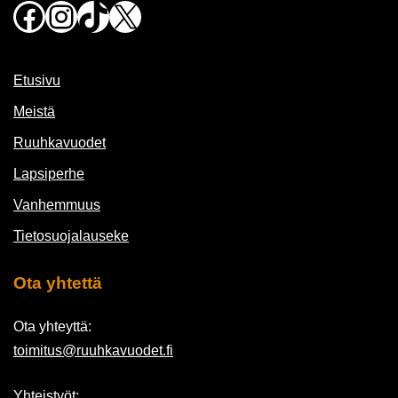
Facebook
Instagram
TikTok
X
Etusivu
Meistä
Ruuhkavuodet
Lapsiperhe
Vanhemmuus
Tietosuojalauseke
Ota yhtettä
Ota yhteyttä:
toimitus@ruuhkavuodet.fi
Yhteistyöt: