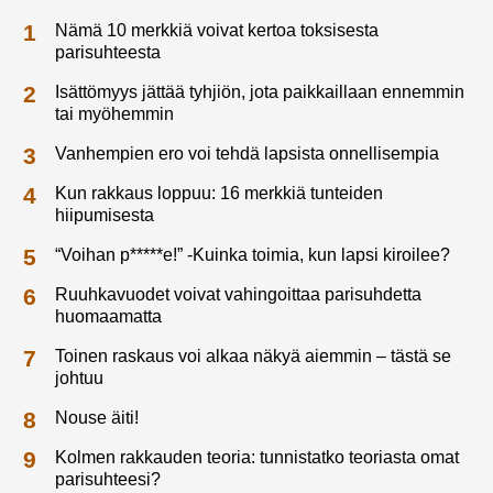
Nämä 10 merkkiä voivat kertoa toksisesta
parisuhteesta
Isättömyys jättää tyhjiön, jota paikkaillaan ennemmin
tai myöhemmin
Vanhempien ero voi tehdä lapsista onnellisempia
Kun rakkaus loppuu: 16 merkkiä tunteiden
hiipumisesta
“Voihan p*****e!” -Kuinka toimia, kun lapsi kiroilee?
Ruuhkavuodet voivat vahingoittaa parisuhdetta
huomaamatta
Toinen raskaus voi alkaa näkyä aiemmin – tästä se
johtuu
Nouse äiti!
Kolmen rakkauden teoria: tunnistatko teoriasta omat
parisuhteesi?