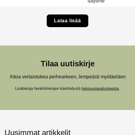
Lataa lisää
Tilaa uutiskirje
Aitoa vertaistukea perhearkeen, lempeästi myötäeläen
Lisätietoja henkilötietojen käsittelystä
tietosuojaselosteesta
.
Uusimmat artikkelit