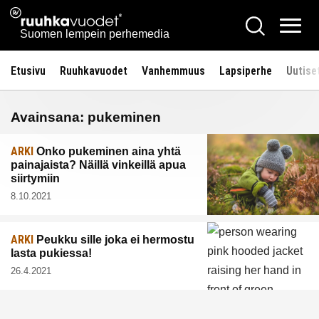
Siirry
Ruuhkavuodet.fi
Hae
sisältöön
Vali
Suomen lempein perhemedia
Etusivu
Ruuhkavuodet
Vanhemmuus
Lapsiperhe
Uutise
Avainsana:
pukeminen
ARKI
Onko pukeminen aina yhtä
painajaista? Näillä vinkeillä apua
siirtymiin
8.10.2021
ARKI
Peukku sille joka ei hermostu
lasta pukiessa!
26.4.2021