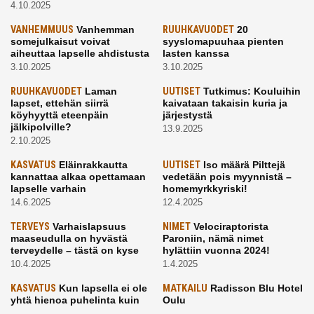
4.10.2025
VANHEMMUUS
Vanhemman
RUUHKAVUODET
20
somejulkaisut voivat
syyslomapuuhaa pienten
aiheuttaa lapselle ahdistusta
lasten kanssa
3.10.2025
3.10.2025
RUUHKAVUODET
Laman
UUTISET
Tutkimus: Kouluihin
lapset, ettehän siirrä
kaivataan takaisin kuria ja
köyhyyttä eteenpäin
järjestystä
jälkipolville?
13.9.2025
2.10.2025
KASVATUS
Eläinrakkautta
UUTISET
Iso määrä Pilttejä
kannattaa alkaa opettamaan
vedetään pois myynnistä –
lapselle varhain
homemyrkkyriski!
14.6.2025
12.4.2025
TERVEYS
Varhaislapsuus
NIMET
Velociraptorista
maaseudulla on hyvästä
Paroniin, nämä nimet
terveydelle – tästä on kyse
hylättiin vuonna 2024!
10.4.2025
1.4.2025
KASVATUS
Kun lapsella ei ole
MATKAILU
Radisson Blu Hotel
yhtä hienoa puhelinta kuin
Oulu
kavereilla
24.3.2025