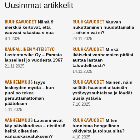
Uusimmat artikkelit
RUUHKAVUODET
Nämä 9
RUUHKAVUODET
Vauvan
merkkiä kertovat, että
nukuttaminen huudattamalla
vauvasi rakastaa sinua
– oikein vai ei?
8.1.2026
24.11.2025
KAUPALLINEN YHTEISTYÖ
RUUHKAVUODET
Minkä
Lastentarvike Oy – Parasta
ikäiseksi vanhempien pitäisi
lapsellesi jo vuodesta 1967
auttaa lastaan
taloudellisesti?
21.11.2025
14.11.2025
VANHEMMUUS
Isyys
RUUHKAVUODET
Nainen, näin
leskeyden myötä – kun
selätät haasteet aikuisiän
puoliso tekee
ystävyyssuhteissa ja löydät
peruuttamattoman
uusia ystäviä
päätöksen
7.10.2025
1.11.2025
VANHEMMUUS
Lapseni eivät
RUUHKAVUODET
Miten
käy päiväkodissa – riistänkö
tunnistaa hengellinen
heiltä oikeuden
väkivalta ja toipua siitä?
varhaiskasvatukseen?
4.10.2025