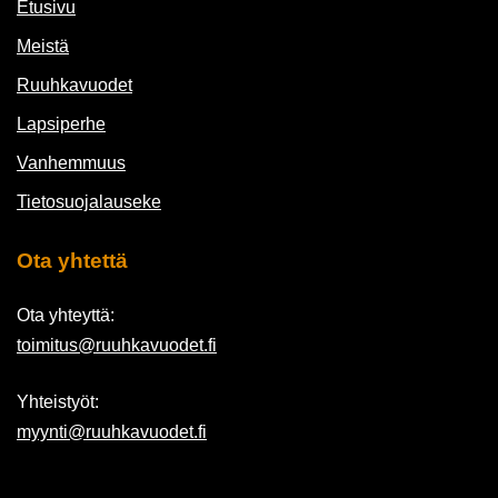
Etusivu
Meistä
Ruuhkavuodet
Lapsiperhe
Vanhemmuus
Tietosuojalauseke
Ota yhtettä
Ota yhteyttä:
toimitus@ruuhkavuodet.fi
Yhteistyöt:
myynti@ruuhkavuodet.fi