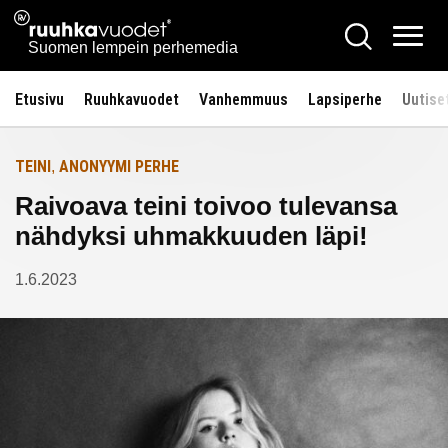
Siirry
Ruuhkavuodet.fi
Hae
Etusivulle
sisältöön
Vali
Suomen lempein perhemedia
Etusivu
Ruuhkavuodet
Vanhemmuus
Lapsiperhe
Uutise
TEINI
ANONYYMI PERHE
,
Raivoava teini toivoo tulevansa
nähdyksi uhmakkuuden läpi!
1.6.2023