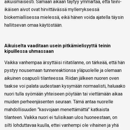
aikuismaisesti. Samaan aikaan täytyy ymmärtää, että teini-
ikäisen aivot ovat hirvittävässä myllerryksessä
biokemiallisessa mielessä, eikä hänen voida ajatella täysin
hallitsevan omaa käytöstään.
Aikuiselta vaaditaan usein pitkämielisyyttä teinin
kipuillessa uhmassaan
Vaikka vanhempaa ärsyttäisi riitatilanne, on tärkeää, että hän
pystyy nousemaan tunnereaktionsa yläpuolelle ja olemaan
aikuinen osapuoli tilanteessa. Riidan jälkeen nuoren oven
taakse voi palata uudestaan kysymään normaalisti, haluaako
nuori tulla syömään yhteiseen pöytään tai viettämään aikaa
muiden perheenjäsenten seuraan. Tämä antaa nuorelle
mahdollisuuden ”kasvojaan menettämättä” katkaista
tilanteen. Vaikka nuori ei tulisikaan ulos huoneestaan, on
silti lohduttavaa kuulla, ettei vanhempi ole vihainen ja yhä