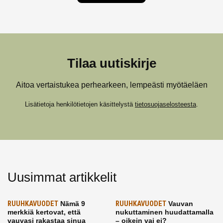
Tilaa uutiskirje
Aitoa vertaistukea perhearkeen, lempeästi myötäeläen
Lisätietoja henkilötietojen käsittelystä
tietosuojaselosteesta
.
Uusimmat artikkelit
RUUHKAVUODET
Nämä 9
RUUHKAVUODET
Vauvan
merkkiä kertovat, että
nukuttaminen huudattamalla
vauvasi rakastaa sinua
– oikein vai ei?