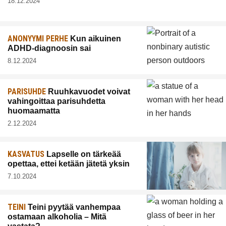
18.12.2024
ANONYYMI PERHE
Kun aikuinen
ADHD-diagnoosin sai
8.12.2024
PARISUHDE
Ruuhkavuodet voivat
vahingoittaa parisuhdetta
huomaamatta
2.12.2024
KASVATUS
Lapselle on tärkeää
opettaa, ettei ketään jätetä yksin
7.10.2024
TEINI
Teini pyytää vanhempaa
ostamaan alkoholia – Mitä