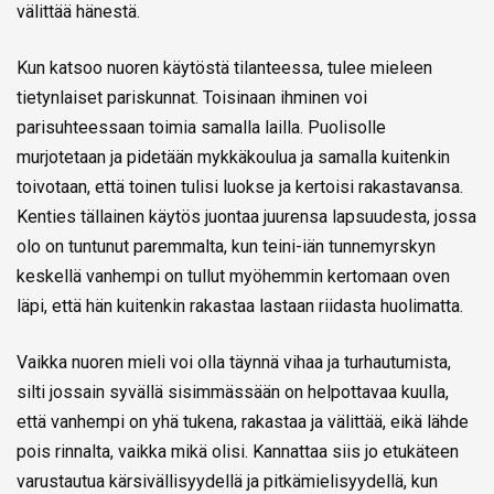
välittää hänestä.
Kun katsoo nuoren käytöstä tilanteessa, tulee mieleen
tietynlaiset pariskunnat. Toisinaan ihminen voi
parisuhteessaan toimia samalla lailla. Puolisolle
murjotetaan ja pidetään mykkäkoulua ja samalla kuitenkin
toivotaan, että toinen tulisi luokse ja kertoisi rakastavansa.
Kenties tällainen käytös juontaa juurensa lapsuudesta, jossa
olo on tuntunut paremmalta, kun teini-iän tunnemyrskyn
keskellä vanhempi on tullut myöhemmin kertomaan oven
läpi, että hän kuitenkin rakastaa lastaan riidasta huolimatta.
Vaikka nuoren mieli voi olla täynnä vihaa ja turhautumista,
silti jossain syvällä sisimmässään on helpottavaa kuulla,
että vanhempi on yhä tukena, rakastaa ja välittää, eikä lähde
pois rinnalta, vaikka mikä olisi. Kannattaa siis jo etukäteen
varustautua kärsivällisyydellä ja pitkämielisyydellä, kun