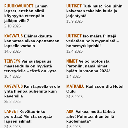
RUUHKAVUODET
Laman
UUTISET
Tutkimus: Kouluihin
lapset, ettehän siirrä
kaivataan takaisin kuria ja
köyhyyttä eteenpäin
järjestystä
jälkipolville?
13.9.2025
2.10.2025
KASVATUS
Eläinrakkautta
UUTISET
Iso määrä Pilttejä
kannattaa alkaa opettamaan
vedetään pois myynnistä –
lapselle varhain
homemyrkkyriski!
14.6.2025
12.4.2025
TERVEYS
Varhaislapsuus
NIMET
Velociraptorista
maaseudulla on hyvästä
Paroniin, nämä nimet
terveydelle – tästä on kyse
hylättiin vuonna 2024!
10.4.2025
1.4.2025
KASVATUS
Kun lapsella ei ole
MATKAILU
Radisson Blu Hotel
yhtä hienoa puhelinta kuin
Oulu
kavereilla
24.3.2025
25.3.2025
LAPSET
Kevätaurinko
ARKI
Vaikea, mutta tärkeä
porottaa: Muista suojata
aihe: Puhutaanhan teillä
lapsen silmät!
kuolemasta?
24.3.2025
4.3.2025