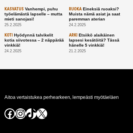
KASVATUS
Vanhempi, puhu
RUOKA
Eineksiä ruoaksi?
työelämästä lapselle – mutta
Muista nämä asiat ja saat
mieti sanojasi!
paremman aterian
25.2.2025
24.2.2025
KOTI
Hyödynnä talvikelit
ARKI
Etsiikö alaikäinen
kotia siivotessa – 2 näppärää
lapsesi kesätöitä? Tässä
vinkkiä!
hänelle 5 vinkkiä!
24.2.2025
21.2.2025
Aitoa vertaistukea perhearkeen, lempeästi myötäeläen
Facebook
Instagram
TikTok
X