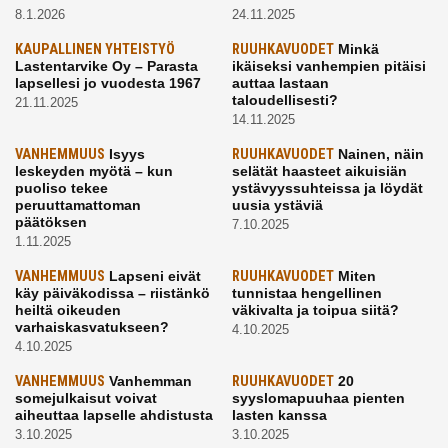
8.1.2026
24.11.2025
KAUPALLINEN YHTEISTYÖ
RUUHKAVUODET
Minkä
Lastentarvike Oy – Parasta
ikäiseksi vanhempien pitäisi
lapsellesi jo vuodesta 1967
auttaa lastaan
taloudellisesti?
21.11.2025
14.11.2025
VANHEMMUUS
Isyys
RUUHKAVUODET
Nainen, näin
leskeyden myötä – kun
selätät haasteet aikuisiän
puoliso tekee
ystävyyssuhteissa ja löydät
peruuttamattoman
uusia ystäviä
päätöksen
7.10.2025
1.11.2025
VANHEMMUUS
Lapseni eivät
RUUHKAVUODET
Miten
käy päiväkodissa – riistänkö
tunnistaa hengellinen
heiltä oikeuden
väkivalta ja toipua siitä?
varhaiskasvatukseen?
4.10.2025
4.10.2025
VANHEMMUUS
Vanhemman
RUUHKAVUODET
20
somejulkaisut voivat
syyslomapuuhaa pienten
aiheuttaa lapselle ahdistusta
lasten kanssa
3.10.2025
3.10.2025