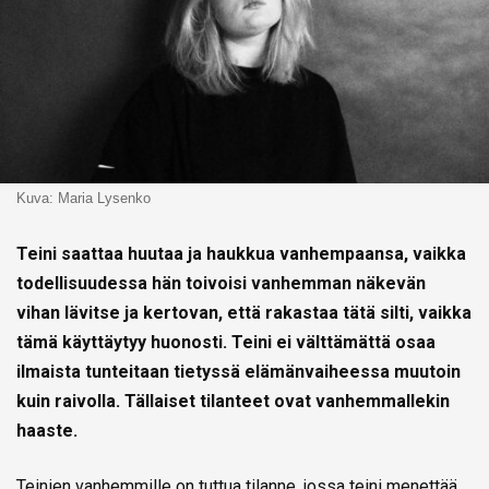
Kuva: Maria Lysenko
Teini saattaa huutaa ja haukkua vanhempaansa, vaikka
todellisuudessa hän toivoisi vanhemman näkevän
vihan lävitse ja kertovan, että rakastaa tätä silti, vaikka
tämä käyttäytyy huonosti. Teini ei välttämättä osaa
ilmaista tunteitaan tietyssä elämänvaiheessa muutoin
kuin raivolla. Tällaiset tilanteet ovat vanhemmallekin
haaste.
Teinien vanhemmille on tuttua tilanne, jossa teini menettää