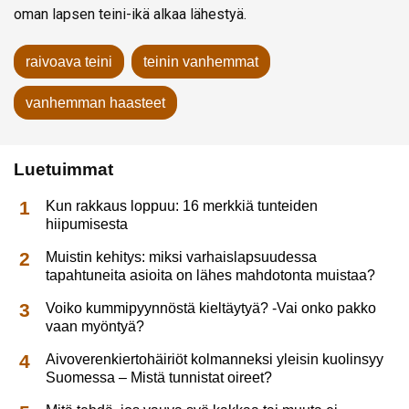
oman lapsen teini-ikä alkaa lähestyä.
raivoava teini
teinin vanhemmat
vanhemman haasteet
Luetuimmat
Kun rakkaus loppuu: 16 merkkiä tunteiden
hiipumisesta
Muistin kehitys: miksi varhaislapsuudessa
tapahtuneita asioita on lähes mahdotonta muistaa?
Voiko kummipyynnöstä kieltäytyä? -Vai onko pakko
vaan myöntyä?
Aivoverenkiertohäiriöt kolmanneksi yleisin kuolinsyy
Suomessa – Mistä tunnistat oireet?