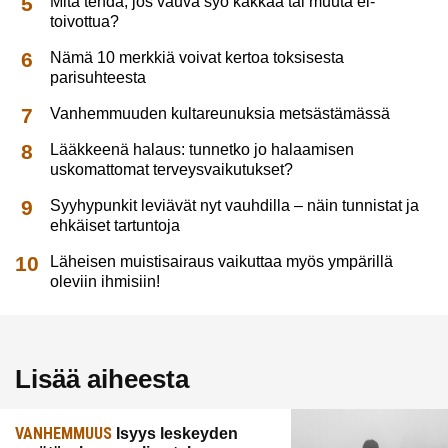
Mitä tehdä, jos vauva syö kakkaa tai muuta ei-
toivottua?
Nämä 10 merkkiä voivat kertoa toksisesta
parisuhteesta
Vanhemmuuden kultareunuksia metsästämässä
Lääkkeenä halaus: tunnetko jo halaamisen
uskomattomat terveysvaikutukset?
Syyhypunkit leviävät nyt vauhdilla – näin tunnistat ja
ehkäiset tartuntoja
Läheisen muistisairaus vaikuttaa myös ympärillä
oleviin ihmisiin!
Lisää aiheesta
VANHEMMUUS
Isyys leskeyden