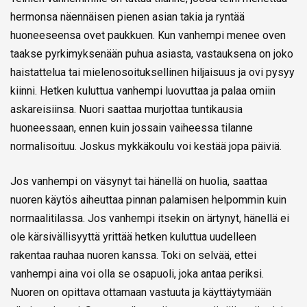
hermonsa näennäisen pienen asian takia ja ryntää
huoneeseensa ovet paukkuen. Kun vanhempi menee oven
taakse pyrkimyksenään puhua asiasta, vastauksena on joko
haistattelua tai mielenosoituksellinen hiljaisuus ja ovi pysyy
kiinni. Hetken kuluttua vanhempi luovuttaa ja palaa omiin
askareisiinsa. Nuori saattaa murjottaa tuntikausia
huoneessaan, ennen kuin jossain vaiheessa tilanne
normalisoituu. Joskus mykkäkoulu voi kestää jopa päiviä.
Jos vanhempi on väsynyt tai hänellä on huolia, saattaa
nuoren käytös aiheuttaa pinnan palamisen helpommin kuin
normaalitilassa. Jos vanhempi itsekin on ärtynyt, hänellä ei
ole kärsivällisyyttä yrittää hetken kuluttua uudelleen
rakentaa rauhaa nuoren kanssa. Toki on selvää, ettei
vanhempi aina voi olla se osapuoli, joka antaa periksi.
Nuoren on opittava ottamaan vastuuta ja käyttäytymään