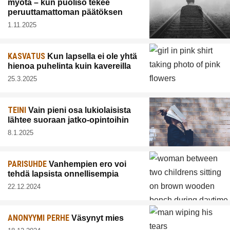
myötä – kun puoliso tekee
peruuttamattoman päätöksen
1.11.2025
KASVATUS
Kun lapsella ei ole yhtä
hienoa puhelinta kuin kavereilla
25.3.2025
TEINI
Vain pieni osa lukiolaisista
lähtee suoraan jatko-opintoihin
8.1.2025
PARISUHDE
Vanhempien ero voi
tehdä lapsista onnellisempia
22.12.2024
ANONYYMI PERHE
Väsynyt mies