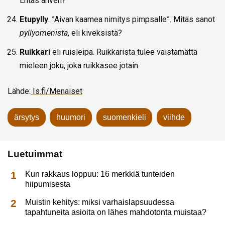
Entäs ahven?
Etupylly
. ”Aivan kaamea nimitys pimpsalle”. Mitäs sanot
pyllyomenista
, eli kiveksistä?
Ruikkari
eli ruisleipä. Ruikkarista tulee väistämättä
mieleen joku, joka ruikkasee jotain.
Lähde:
Is.fi/Menaiset
ärsytys
huumori
suomenkieli
viihde
Luetuimmat
Kun rakkaus loppuu: 16 merkkiä tunteiden
hiipumisesta
Muistin kehitys: miksi varhaislapsuudessa
tapahtuneita asioita on lähes mahdotonta muistaa?