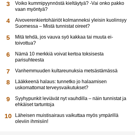
Voiko kummipyynnöstä kieltäytyä? -Vai onko pakko
vaan myöntyä?
Aivoverenkiertohäiriöt kolmanneksi yleisin kuolinsyy
Suomessa – Mistä tunnistat oireet?
Mitä tehdä, jos vauva syö kakkaa tai muuta ei-
toivottua?
Nämä 10 merkkiä voivat kertoa toksisesta
parisuhteesta
Vanhemmuuden kultareunuksia metsästämässä
Lääkkeenä halaus: tunnetko jo halaamisen
uskomattomat terveysvaikutukset?
Syyhypunkit leviävät nyt vauhdilla – näin tunnistat ja
ehkäiset tartuntoja
Läheisen muistisairaus vaikuttaa myös ympärillä
oleviin ihmisiin!