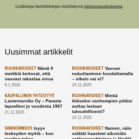
Lisätietoja henkilötietojen käsittelystä
tietosuojaselosteesta
.
Uusimmat artikkelit
RUUHKAVUODET
Nämä 9
RUUHKAVUODET
Vauvan
merkkiä kertovat, että
nukuttaminen huudattamalla
vauvasi rakastaa sinua
– oikein vai ei?
8.1.2026
24.11.2025
KAUPALLINEN YHTEISTYÖ
RUUHKAVUODET
Minkä
Lastentarvike Oy – Parasta
ikäiseksi vanhempien pitäisi
lapsellesi jo vuodesta 1967
auttaa lastaan
taloudellisesti?
21.11.2025
14.11.2025
VANHEMMUUS
Isyys
RUUHKAVUODET
Nainen, näin
leskeyden myötä – kun
selätät haasteet aikuisiän
puoliso tekee
ystävyyssuhteissa ja löydät