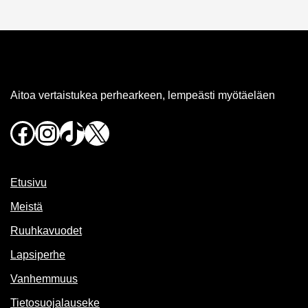
Aitoa vertaistukea perhearkeen, lempeästi myötäeläen
Facebook
Instagram
TikTok
X
Etusivu
Meistä
Ruuhkavuodet
Lapsiperhe
Vanhemmuus
Tietosuojalauseke