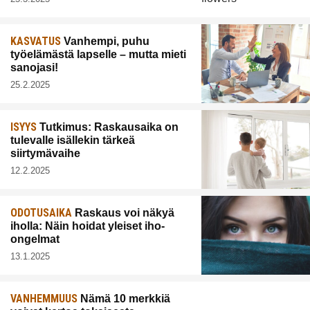
KASVATUS
Vanhempi, puhu
työelämästä lapselle – mutta mieti
sanojasi!
25.2.2025
ISYYS
Tutkimus: Raskausaika on
tulevalle isällekin tärkeä
siirtymävaihe
12.2.2025
ODOTUSAIKA
Raskaus voi näkyä
iholla: Näin hoidat yleiset iho-
ongelmat
13.1.2025
VANHEMMUUS
Nämä 10 merkkiä