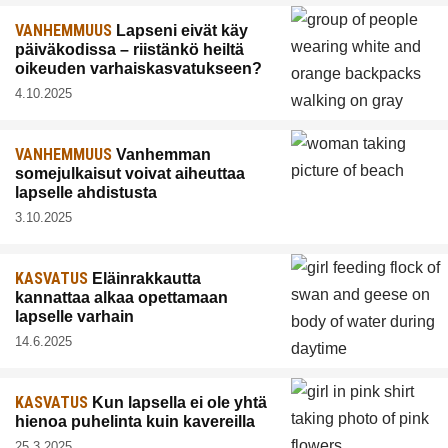
VANHEMMUUS
Lapseni eivät käy
päiväkodissa – riistänkö heiltä
oikeuden varhaiskasvatukseen?
4.10.2025
VANHEMMUUS
Vanhemman
somejulkaisut voivat aiheuttaa
lapselle ahdistusta
3.10.2025
KASVATUS
Eläinrakkautta
kannattaa alkaa opettamaan
lapselle varhain
14.6.2025
KASVATUS
Kun lapsella ei ole yhtä
hienoa puhelinta kuin kavereilla
25.3.2025