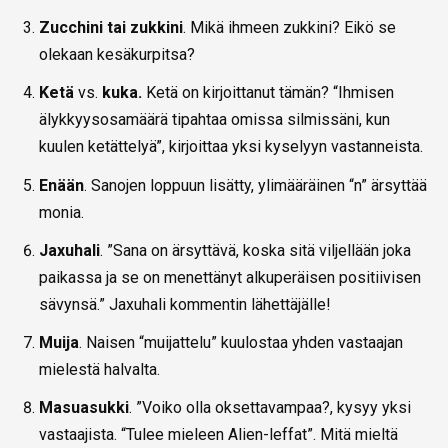
Zucchini tai zukkini
. Mikä ihmeen zukkini? Eikö se
olekaan kesäkurpitsa?
Ketä
vs.
kuka.
Ketä on kirjoittanut tämän? “Ihmisen
älykkyysosamäärä tipahtaa omissa silmissäni, kun
kuulen ketättelyä”, kirjoittaa yksi kyselyyn vastanneista.
Enään
. Sanojen loppuun lisätty, ylimääräinen “n” ärsyttää
monia.
Jaxuhali
. ”Sana on ärsyttävä, koska sitä viljellään joka
paikassa ja se on menettänyt alkuperäisen positiivisen
sävynsä.” Jaxuhali kommentin lähettäjälle!
Muija
. Naisen “muijattelu” kuulostaa yhden vastaajan
mielestä halvalta.
Masuasukki
. ”Voiko olla oksettavampaa?, kysyy yksi
vastaajista. “Tulee mieleen Alien-leffat”. Mitä mieltä