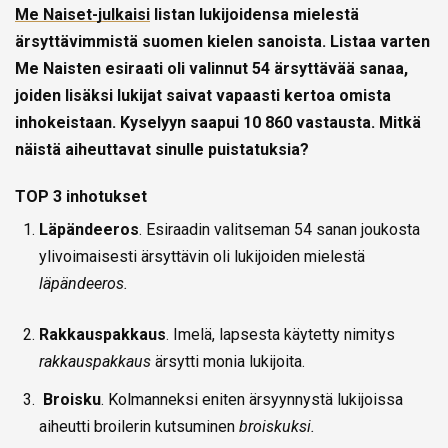
Me Naiset-julkaisi
listan lukijoidensa mielestä
ärsyttävimmistä suomen kielen sanoista. Listaa varten
Me Naisten esiraati oli valinnut 54 ärsyttävää sanaa,
joiden lisäksi lukijat saivat vapaasti kertoa omista
inhokeistaan. Kyselyyn saapui 10 860 vastausta. Mitkä
näistä aiheuttavat sinulle puistatuksia?
TOP 3 inhotukset
Läpändeeros
. Esiraadin valitseman 54 sanan joukosta
ylivoimaisesti ärsyttävin oli lukijoiden mielestä
läpändeeros.
Rakkauspakkaus
. Imelä, lapsesta käytetty nimitys
rakkauspakkaus
ärsytti monia lukijoita.
Broisku
. Kolmanneksi eniten ärsyynnystä lukijoissa
aiheutti broilerin kutsuminen
broiskuksi.