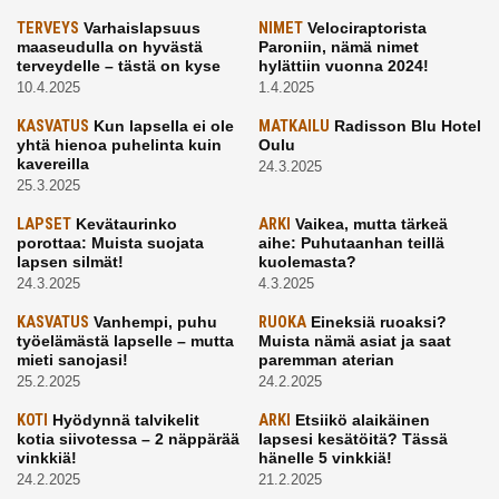
TERVEYS
Varhaislapsuus
NIMET
Velociraptorista
maaseudulla on hyvästä
Paroniin, nämä nimet
terveydelle – tästä on kyse
hylättiin vuonna 2024!
10.4.2025
1.4.2025
KASVATUS
Kun lapsella ei ole
MATKAILU
Radisson Blu Hotel
yhtä hienoa puhelinta kuin
Oulu
kavereilla
24.3.2025
25.3.2025
LAPSET
Kevätaurinko
ARKI
Vaikea, mutta tärkeä
porottaa: Muista suojata
aihe: Puhutaanhan teillä
lapsen silmät!
kuolemasta?
24.3.2025
4.3.2025
KASVATUS
Vanhempi, puhu
RUOKA
Eineksiä ruoaksi?
työelämästä lapselle – mutta
Muista nämä asiat ja saat
mieti sanojasi!
paremman aterian
25.2.2025
24.2.2025
KOTI
Hyödynnä talvikelit
ARKI
Etsiikö alaikäinen
kotia siivotessa – 2 näppärää
lapsesi kesätöitä? Tässä
vinkkiä!
hänelle 5 vinkkiä!
24.2.2025
21.2.2025