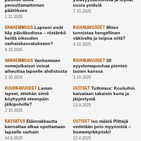
peruuttamattoman
uusia ystäviä
päätöksen
7.10.2025
1.11.2025
VANHEMMUUS
Lapseni eivät
RUUHKAVUODET
Miten
käy päiväkodissa – riistänkö
tunnistaa hengellinen
heiltä oikeuden
väkivalta ja toipua siitä?
varhaiskasvatukseen?
4.10.2025
4.10.2025
VANHEMMUUS
Vanhemman
RUUHKAVUODET
20
somejulkaisut voivat
syyslomapuuhaa pienten
aiheuttaa lapselle ahdistusta
lasten kanssa
3.10.2025
3.10.2025
RUUHKAVUODET
Laman
UUTISET
Tutkimus: Kouluihin
lapset, ettehän siirrä
kaivataan takaisin kuria ja
köyhyyttä eteenpäin
järjestystä
jälkipolville?
13.9.2025
2.10.2025
KASVATUS
Eläinrakkautta
UUTISET
Iso määrä Pilttejä
kannattaa alkaa opettamaan
vedetään pois myynnistä –
lapselle varhain
homemyrkkyriski!
14.6.2025
12.4.2025