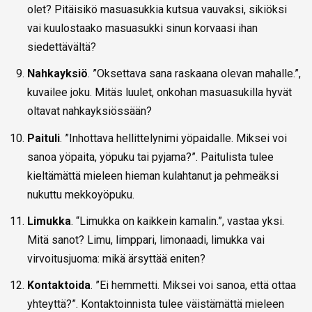
olet? Pitäisikö masuasukkia kutsua vauvaksi, sikiöksi
vai kuulostaako masuasukki sinun korvaasi ihan
siedettävältä?
Nahkayksiö
. ”Oksettava sana raskaana olevan mahalle.”,
kuvailee joku. Mitäs luulet, onkohan masuasukilla hyvät
oltavat nahkayksiössään?
Paituli
. ”Inhottava hellittelynimi yöpaidalle. Miksei voi
sanoa yöpaita, yöpuku tai pyjama?”. Paitulista tulee
kieltämättä mieleen hieman kulahtanut ja pehmeäksi
nukuttu mekkoyöpuku.
Limukka
. “Limukka on kaikkein kamalin.”, vastaa yksi.
Mitä sanot? Limu, limppari, limonaadi, limukka vai
virvoitusjuoma: mikä ärsyttää eniten?
Kontaktoida
. ”Ei hemmetti. Miksei voi sanoa, että ottaa
yhteyttä?”. Kontaktoinnista tulee väistämättä mieleen