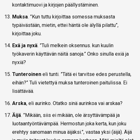
kontaktimuovi ja kirjojen päällystäminen.
Muksa
. ”Kun tuttu kirjoittaa somessa muksasta
typäivästään, mietin, ettei häntä ole älyllä pilattu”,
kirjoittaa joku.
Exä ja nyxä
. ”Tuli melkein oksennus. kun kuulin
työkaverin käyttävän näitä sanoja.” Onko sinulla exiä ja
nyxiä?
Tunteroinen
eli tunti. ”Tätä ei tarvitse edes perustella,
eihän?” Tuli vietettyä muksa tunteroinen paitulissa. Ei
lisättävää.
Arska
, eli aurinko. Otatko sinä aurinkoa vai arskaa?
Äijä
. ”Mikään, siis ei mikään, ole ärsyttävämpää ja
luotaantyöntävämpää. Hermostun joka kerta, kun joku
erehtyy sanomaan minua äijäksi.”, vastaa yksi (äijä). Äijä