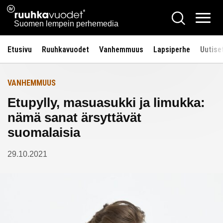
Siirry
Ruuhkavuodet.fi
Hae
Etusivulle
sisältöön
Vali
Suomen lempein perhemedia
Etusivu
Ruuhkavuodet
Vanhemmuus
Lapsiperhe
Uutise
VANHEMMUUS
Etupylly, masuasukki ja limukka:
nämä sanat ärsyttävät
suomalaisia
29.10.2021