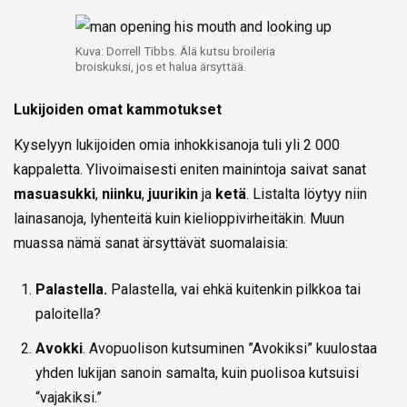
Kuva: Dorrell Tibbs. Älä kutsu broileria
broiskuksi, jos et halua ärsyttää.
Lukijoiden omat kammotukset
Kyselyyn lukijoiden omia inhokkisanoja tuli yli 2 000
kappaletta. Ylivoimaisesti eniten mainintoja saivat sanat
masuasukki
,
niinku
,
juurikin
ja
ketä
. Listalta löytyy niin
lainasanoja, lyhenteitä kuin kielioppivirheitäkin. Muun
muassa nämä sanat ärsyttävät suomalaisia:
Palastella.
Palastella, vai ehkä kuitenkin pilkkoa tai
paloitella?
Avokki
. Avopuolison kutsuminen ”Avokiksi” kuulostaa
yhden lukijan sanoin samalta, kuin puolisoa kutsuisi
“vajakiksi.”