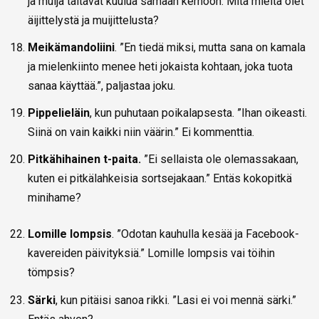
ja muija taitavat kuulua samaan kerhoon. Mitä mieltä olet
äijittelystä ja muijittelusta?
Meikämandoliini
. ”En tiedä miksi, mutta sana on kamala
ja mielenkiinto menee heti jokaista kohtaan, joka tuota
sanaa käyttää.”, paljastaa joku.
Pippelieläin
, kun puhutaan poikalapsesta. ”Ihan oikeasti.
Siinä on vain kaikki niin väärin.” Ei kommenttia.
Pitkähihainen t-paita.
”Ei sellaista ole olemassakaan,
kuten ei pitkälahkeisia sortsejakaan.” Entäs kokopitkä
minihame?
Lomille lompsis
. ”Odotan kauhulla kesää ja Facebook-
kavereiden päivityksiä.” Lomille lompsis vai töihin
tömpsis?
Särki
, kun pitäisi sanoa rikki. ”Lasi ei voi mennä särki.”