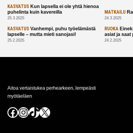
KASVATUS
Kun lapsella ei ole yhtä hienoa
MATKAILU
puhelinta kuin kavereilla
Ra
25.3.2025
24.3.2025
KASVATUS
RUOKA
Vanhempi, puhu työelämästä
Einek
lapselle – mutta mieti sanojasi!
asiat ja saa
25.2.2025
24.2.2025
Aitoa vertaistukea perhearkeen, lempeästi
myötäeläen
Facebook
Instagram
TikTok
X