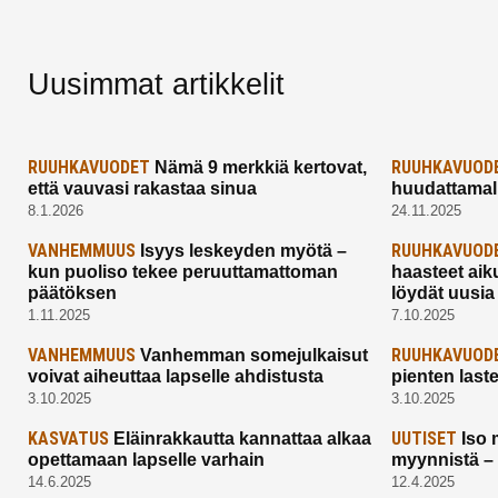
Uusimmat artikkelit
RUUHKAVUODET
RUUHKAVUOD
Nämä 9 merkkiä kertovat,
että vauvasi rakastaa sinua
huudattamall
8.1.2026
24.11.2025
VANHEMMUUS
RUUHKAVUOD
Isyys leskeyden myötä –
kun puoliso tekee peruuttamattoman
haasteet aik
päätöksen
löydät uusia
1.11.2025
7.10.2025
VANHEMMUUS
RUUHKAVUOD
Vanhemman somejulkaisut
voivat aiheuttaa lapselle ahdistusta
pienten last
3.10.2025
3.10.2025
KASVATUS
UUTISET
Eläinrakkautta kannattaa alkaa
Iso 
opettamaan lapselle varhain
myynnistä –
14.6.2025
12.4.2025