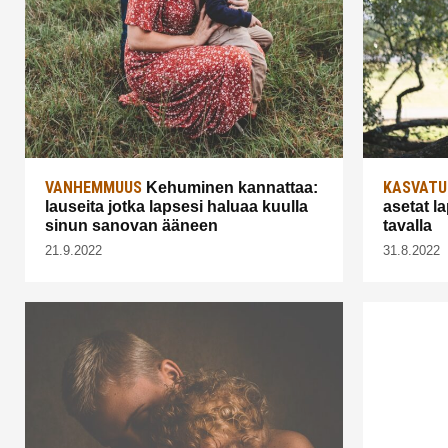
VANHEMMUUS
KASVATU
Kehuminen kannattaa:
lauseita jotka lapsesi haluaa kuulla
asetat la
sinun sanovan ääneen
tavalla
21.9.2022
31.8.2022