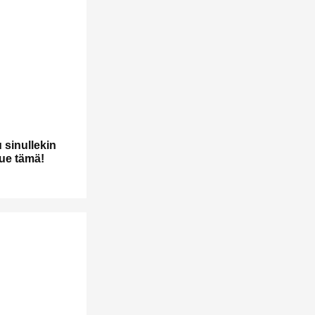
 sinullekin
Lue tämä!