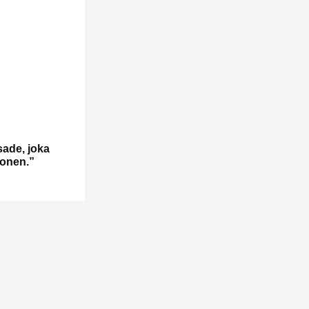
ade, joka
konen.”