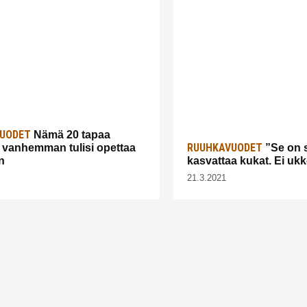
UODET
Nämä 20 tapaa
RUUHKAVUODET
 vanhemman tulisi opettaa
”Se on s
n
kasvattaa kukat. Ei uk
21.3.2021