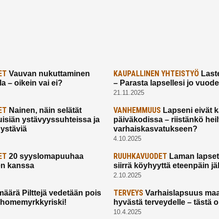
ET
KAUPALLINEN YHTEISTYÖ
Vauvan nukuttaminen
Laste
a – oikein vai ei?
– Parasta lapsellesi jo vuod
21.11.2025
ET
VANHEMMUUS
Nainen, näin selätät
Lapseni eivät 
uisiän ystävyyssuhteissa ja
päiväkodissa – riistänkö hei
 ystäviä
varhaiskasvatukseen?
4.10.2025
ET
RUUHKAVUODET
20 syyslomapuuhaa
Laman lapset,
en kanssa
siirrä köyhyyttä eteenpäin jäl
2.10.2025
TERVEYS
määrä Pilttejä vedetään pois
Varhaislapsuus maa
 homemyrkkyriski!
hyvästä terveydelle – tästä 
10.4.2025