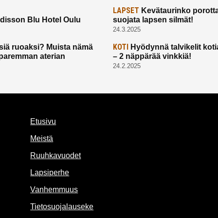
LAPSET
Kevätaurinko porotta
disson Blu Hotel Oulu
suojata lapsen silmät!
24.3.2025
KOTI
siä ruoaksi? Muista nämä
Hyödynnä talvikelit koti
t paremman aterian
– 2 näppärää vinkkiä!
24.2.2025
Etusivu
Meistä
Ruuhkavuodet
Lapsiperhe
Vanhemmuus
Tietosuojalauseke