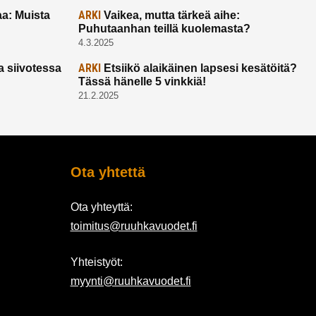
ARKI
a: Muista
Vaikea, mutta tärkeä aihe:
Puhutaanhan teillä kuolemasta?
4.3.2025
ARKI
a siivotessa
Etsiikö alaikäinen lapsesi kesätöitä?
Tässä hänelle 5 vinkkiä!
21.2.2025
Ota yhtettä
Ota yhteyttä:
toimitus@ruuhkavuodet.fi
Yhteistyöt:
myynti@ruuhkavuodet.fi