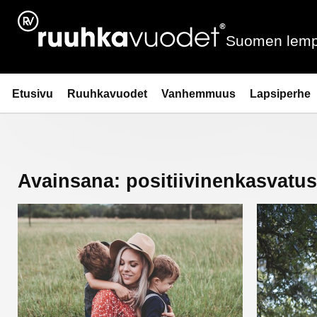
Siirry
sisältöön
Suomen lemp
Ruuhkavuodet.fi
Etusivu
Ruuhkavuodet
Vanhemmuus
Lapsiperhe
Avainsana:
positiivinenkasvatus