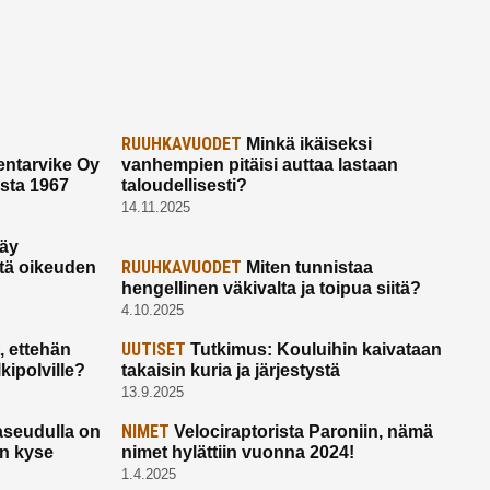
RUUHKAVUODET
Minkä ikäiseksi
ntarvike Oy
vanhempien pitäisi auttaa lastaan
esta 1967
taloudellisesti?
14.11.2025
käy
RUUHKAVUODET
ltä oikeuden
Miten tunnistaa
hengellinen väkivalta ja toipua siitä?
4.10.2025
UUTISET
 ettehän
Tutkimus: Kouluihin kaivataan
kipolville?
takaisin kuria ja järjestystä
13.9.2025
NIMET
seudulla on
Velociraptorista Paroniin, nämä
on kyse
nimet hylättiin vuonna 2024!
1.4.2025