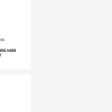
ltä näitä
!