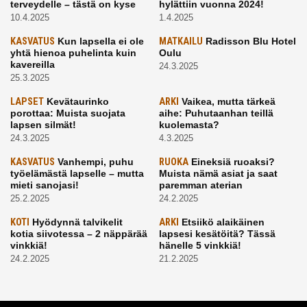
terveydelle – tästä on kyse
hylättiin vuonna 2024!
10.4.2025
1.4.2025
KASVATUS
Kun lapsella ei ole
MATKAILU
Radisson Blu Hotel
yhtä hienoa puhelinta kuin
Oulu
kavereilla
24.3.2025
25.3.2025
LAPSET
Kevätaurinko
ARKI
Vaikea, mutta tärkeä
porottaa: Muista suojata
aihe: Puhutaanhan teillä
lapsen silmät!
kuolemasta?
24.3.2025
4.3.2025
KASVATUS
Vanhempi, puhu
RUOKA
Eineksiä ruoaksi?
työelämästä lapselle – mutta
Muista nämä asiat ja saat
mieti sanojasi!
paremman aterian
25.2.2025
24.2.2025
KOTI
Hyödynnä talvikelit
ARKI
Etsiikö alaikäinen
kotia siivotessa – 2 näppärää
lapsesi kesätöitä? Tässä
vinkkiä!
hänelle 5 vinkkiä!
24.2.2025
21.2.2025