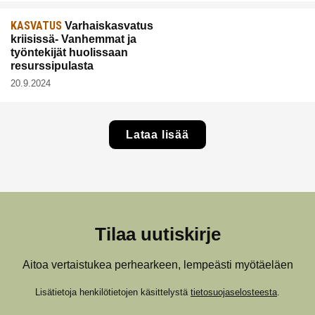
KASVATUS
Varhaiskasvatus
kriisissä- Vanhemmat ja
työntekijät huolissaan
resurssipulasta
20.9.2024
Lataa lisää
Tilaa uutiskirje
Aitoa vertaistukea perhearkeen, lempeästi myötäeläen
Lisätietoja henkilötietojen käsittelystä
tietosuojaselosteesta
.