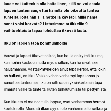
lause voi kuitenkin olla haitallinen, sillä se voi saada
lapsen tuntemaan, ettei hänellä ole oikeutta tuntea
tunteita, joita hän sillä hetkellä käy läpi. Millä nämä
sanat voisi korvata? Listasimme artikkeliin 9
vaihtoehtoista tapaa lohduttaa itkevää lasta.
Itku on lapsen tapa kommunikoida
Vauvat ja lapset itkevät nälkää, kun heillä on kylmä, kuuma,
kun heihin koskee, mutta myös silloin, kun he eivät saa
haluamaansa. Vastasyntyneiden ainut tapa kertoa, että jokin
on hullusti, on itku. Vaikka vähän vanhempi lapsi osaa jo
sanoittaa tunteensa, itku on silti usein yksinkertaisin tapa
ilmaista vaikeita tunteita, kuten turhautumista tai pettymistä.
Kun itkusta ei meinaa tulla loppua, ovat vanhemman hermot
koetuksella. Monesti itkun syy ei ole vanhemmalle selkeä ja