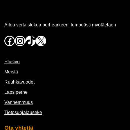
Aitoa vertaistukea perhearkeen, lempeästi myötäeläen
Facebook
Instagram
TikTok
X
Etusivu
Meistä
Ruuhkavuodet
Lapsiperhe
Vanhemmuus
Tietosuojalauseke
Ota yhtettä