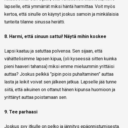
lapselle, että ymmärrät miksi häntä harmittaa. Voit myös
kertoa, että sinulle on käynyt joskus samoin ja minkälaisia
tunteita tilanne sinussa herätti.
8. Harmi, että sinuun sattui! Näytä mihin koskee
Lapsi kaatuu ja satuttaa polvensa. Sen sijaan, että
vähättelisimme lapsen kipua, (oli kyseessä sitten kuinka
pieni haaveri tahansa) miksi emme mieluummin yrittäisi
auttaa? Joskus pelkkä ”pipin pois puhaltaminen” auttaa
lasta ja leikit voivat sen jälkeen jatkua. Lapselle jää tunne
siitä, että aikuinen on ottanut hänen kipunsa huomioon ja
yrittänyt auttaa poistamaan sen.
9. Tee parhaasi
Joskus syy itkulle on pelko ja jännitys epäonnistumisesta.