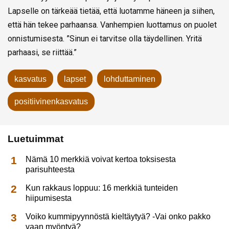
Lapselle on tärkeää tietää, että luotamme häneen ja siihen,
että hän tekee parhaansa. Vanhempien luottamus on puolet
onnistumisesta. ”Sinun ei tarvitse olla täydellinen. Yritä
parhaasi, se riittää.”
kasvatus
lapset
lohduttaminen
positiivinenkasvatus
Luetuimmat
Nämä 10 merkkiä voivat kertoa toksisesta
parisuhteesta
Kun rakkaus loppuu: 16 merkkiä tunteiden
hiipumisesta
Voiko kummipyynnöstä kieltäytyä? -Vai onko pakko
vaan myöntyä?