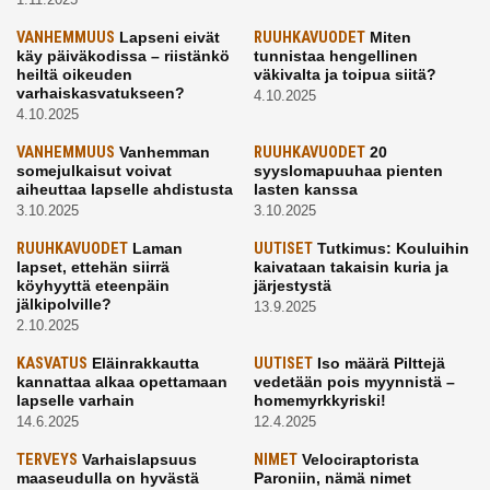
VANHEMMUUS
Lapseni eivät
RUUHKAVUODET
Miten
käy päiväkodissa – riistänkö
tunnistaa hengellinen
heiltä oikeuden
väkivalta ja toipua siitä?
varhaiskasvatukseen?
4.10.2025
4.10.2025
VANHEMMUUS
Vanhemman
RUUHKAVUODET
20
somejulkaisut voivat
syyslomapuuhaa pienten
aiheuttaa lapselle ahdistusta
lasten kanssa
3.10.2025
3.10.2025
RUUHKAVUODET
Laman
UUTISET
Tutkimus: Kouluihin
lapset, ettehän siirrä
kaivataan takaisin kuria ja
köyhyyttä eteenpäin
järjestystä
jälkipolville?
13.9.2025
2.10.2025
KASVATUS
Eläinrakkautta
UUTISET
Iso määrä Pilttejä
kannattaa alkaa opettamaan
vedetään pois myynnistä –
lapselle varhain
homemyrkkyriski!
14.6.2025
12.4.2025
TERVEYS
Varhaislapsuus
NIMET
Velociraptorista
maaseudulla on hyvästä
Paroniin, nämä nimet