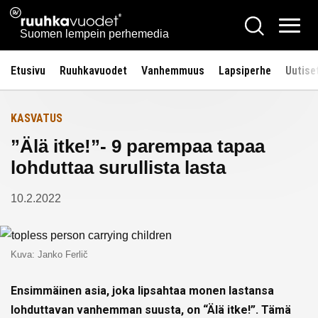
Siirry
Ruuhkavuodet.fi
Hae
Etusivulle
sisältöön
Vali
Suomen lempein perhemedia
Etusivu
Ruuhkavuodet
Vanhemmuus
Lapsiperhe
Uutise
KASVATUS
”Älä itke!”- 9 parempaa tapaa
lohduttaa surullista lasta
10.2.2022
Kuva: Janko Ferlič
Ensimmäinen asia, joka lipsahtaa monen lastansa
lohduttavan vanhemman suusta, on “Älä itke!”. Tämä