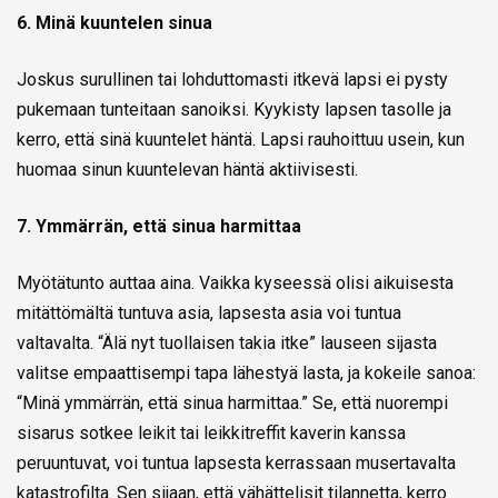
6. Minä kuuntelen sinua
Joskus surullinen tai lohduttomasti itkevä lapsi ei pysty
pukemaan tunteitaan sanoiksi. Kyykisty lapsen tasolle ja
kerro, että sinä kuuntelet häntä. Lapsi rauhoittuu usein, kun
huomaa sinun kuuntelevan häntä aktiivisesti.
7. Ymmärrän, että sinua harmittaa
Myötätunto auttaa aina. Vaikka kyseessä olisi aikuisesta
mitättömältä tuntuva asia, lapsesta asia voi tuntua
valtavalta. “Älä nyt tuollaisen takia itke” lauseen sijasta
valitse empaattisempi tapa lähestyä lasta, ja kokeile sanoa:
“Minä ymmärrän, että sinua harmittaa.” Se, että nuorempi
sisarus sotkee leikit tai leikkitreffit kaverin kanssa
peruuntuvat, voi tuntua lapsesta kerrassaan musertavalta
katastrofilta. Sen sijaan, että vähättelisit tilannetta, kerro