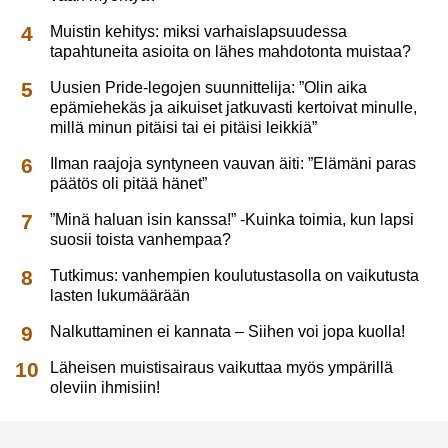
Muistin kehitys: miksi varhaislapsuudessa
tapahtuneita asioita on lähes mahdotonta muistaa?
Uusien Pride-legojen suunnittelija: ”Olin aika
epämiehekäs ja aikuiset jatkuvasti kertoivat minulle,
millä minun pitäisi tai ei pitäisi leikkiä”
Ilman raajoja syntyneen vauvan äiti: ”Elämäni paras
päätös oli pitää hänet”
”Minä haluan isin kanssa!” -Kuinka toimia, kun lapsi
suosii toista vanhempaa?
Tutkimus: vanhempien koulutustasolla on vaikutusta
lasten lukumäärään
Nalkuttaminen ei kannata – Siihen voi jopa kuolla!
Läheisen muistisairaus vaikuttaa myös ympärillä
oleviin ihmisiin!