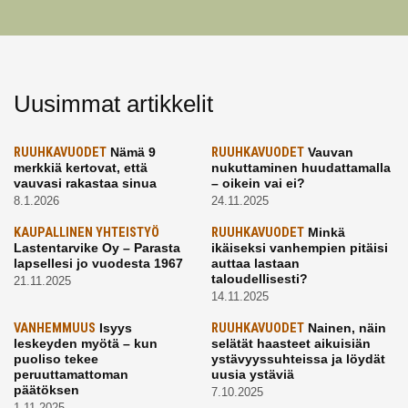
Uusimmat artikkelit
RUUHKAVUODET
Nämä 9
RUUHKAVUODET
Vauvan
merkkiä kertovat, että
nukuttaminen huudattamalla
vauvasi rakastaa sinua
– oikein vai ei?
8.1.2026
24.11.2025
KAUPALLINEN YHTEISTYÖ
RUUHKAVUODET
Minkä
Lastentarvike Oy – Parasta
ikäiseksi vanhempien pitäisi
lapsellesi jo vuodesta 1967
auttaa lastaan
taloudellisesti?
21.11.2025
14.11.2025
VANHEMMUUS
Isyys
RUUHKAVUODET
Nainen, näin
leskeyden myötä – kun
selätät haasteet aikuisiän
puoliso tekee
ystävyyssuhteissa ja löydät
peruuttamattoman
uusia ystäviä
päätöksen
7.10.2025
1.11.2025