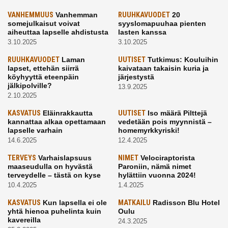
VANHEMMUUS
Vanhemman
RUUHKAVUODET
20
somejulkaisut voivat
syyslomapuuhaa pienten
aiheuttaa lapselle ahdistusta
lasten kanssa
3.10.2025
3.10.2025
RUUHKAVUODET
Laman
UUTISET
Tutkimus: Kouluihin
lapset, ettehän siirrä
kaivataan takaisin kuria ja
köyhyyttä eteenpäin
järjestystä
jälkipolville?
13.9.2025
2.10.2025
KASVATUS
Eläinrakkautta
UUTISET
Iso määrä Pilttejä
kannattaa alkaa opettamaan
vedetään pois myynnistä –
lapselle varhain
homemyrkkyriski!
14.6.2025
12.4.2025
TERVEYS
Varhaislapsuus
NIMET
Velociraptorista
maaseudulla on hyvästä
Paroniin, nämä nimet
terveydelle – tästä on kyse
hylättiin vuonna 2024!
10.4.2025
1.4.2025
KASVATUS
Kun lapsella ei ole
MATKAILU
Radisson Blu Hotel
yhtä hienoa puhelinta kuin
Oulu
kavereilla
24.3.2025