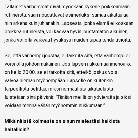
Tällaiset vanhemmat eivät myöskään kykene poikkeamaan
rutiineista, vaan noudattavat esimerkiksi samaa aikataulua
niin arkena kuin juhlanakin. Lapsesta, jonka elämä ei koskaan
poikkea rutiineista, voi kasvaa hyvin joustamaton aikuinen,
jonka voi olla vaikeaa hyväksyä muiden tapaa tehdä asioita.
Se, että vanhempi joustaa, ei tarkoita sitä, että vanhempi ei
voisi olla johdonmukainen. Jos lapsen nukkumaanmenoaika
on kello 20:00, se ei tarkoita sitä, etteikö joskus voisi
valvoa hieman myöhempään. Lapselle on kuitenkin
tarpeellista selittää, miksi normaalista aikataulusta
luistetaan sinä päivänä: ”Tänään meillä on yövieraita ja siksi
voidaan mennä vähän myöhemmin nukkumaan.”
Mikä näistä kolmesta on sinun mielestäsi kaikista
haitallisin?