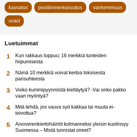
kasvatus
positiivinenkasvatus
vanhemmuus
vinkit
Luetuimmat
Kun rakkaus loppuu: 16 merkkiä tunteiden
hiipumisesta
Nämä 10 merkkiä voivat kertoa toksisesta
parisuhteesta
Voiko kummipyynnöstä kieltäytyä? -Vai onko pakko
vaan myöntyä?
Mitä tehdä, jos vauva syö kakkaa tai muuta ei-
toivottua?
Aivoverenkiertohäiriöt kolmanneksi yleisin kuolinsyy
Suomessa – Mistä tunnistat oireet?