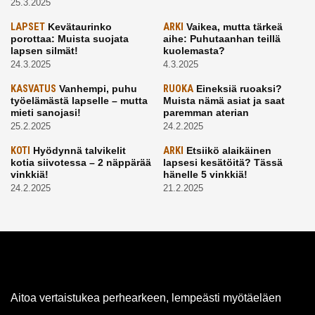
25.3.2025
LAPSET
Kevätaurinko
ARKI
Vaikea, mutta tärkeä
porottaa: Muista suojata
aihe: Puhutaanhan teillä
lapsen silmät!
kuolemasta?
24.3.2025
4.3.2025
KASVATUS
Vanhempi, puhu
RUOKA
Eineksiä ruoaksi?
työelämästä lapselle – mutta
Muista nämä asiat ja saat
mieti sanojasi!
paremman aterian
25.2.2025
24.2.2025
KOTI
Hyödynnä talvikelit
ARKI
Etsiikö alaikäinen
kotia siivotessa – 2 näppärää
lapsesi kesätöitä? Tässä
vinkkiä!
hänelle 5 vinkkiä!
24.2.2025
21.2.2025
Aitoa vertaistukea perhearkeen, lempeästi myötäeläen