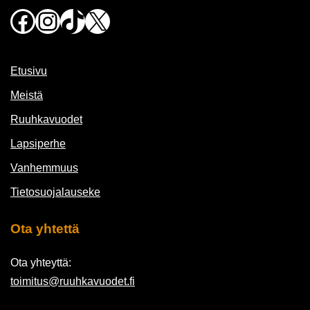
Facebook
Instagram
TikTok
X
Etusivu
Meistä
Ruuhkavuodet
Lapsiperhe
Vanhemmuus
Tietosuojalauseke
Ota yhtettä
Ota yhteyttä:
toimitus@ruuhkavuodet.fi