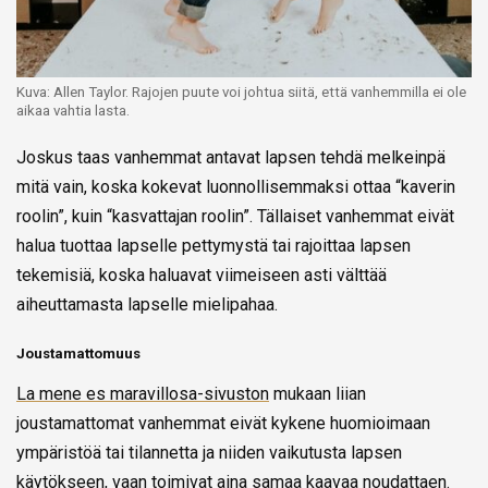
Kuva: Allen Taylor. Rajojen puute voi johtua siitä, että vanhemmilla ei ole
aikaa vahtia lasta.
Joskus taas vanhemmat antavat lapsen tehdä melkeinpä
mitä vain, koska kokevat luonnollisemmaksi ottaa “kaverin
roolin”, kuin “kasvattajan roolin”. Tällaiset vanhemmat eivät
halua tuottaa lapselle pettymystä tai rajoittaa lapsen
tekemisiä, koska haluavat viimeiseen asti välttää
aiheuttamasta lapselle mielipahaa.
Joustamattomuus
La mene es maravillosa-sivuston
mukaan liian
joustamattomat vanhemmat eivät kykene huomioimaan
ympäristöä tai tilannetta ja niiden vaikutusta lapsen
käytökseen, vaan toimivat aina samaa kaavaa noudattaen.