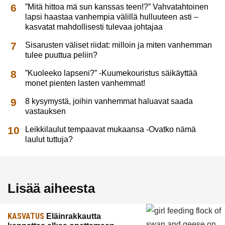
”Mitä hittoa mä sun kanssas teen!?” Vahvatahtoinen
lapsi haastaa vanhempia välillä hulluuteen asti –
kasvatat mahdollisesti tulevaa johtajaa
Sisarusten väliset riidat: milloin ja miten vanhemman
tulee puuttua peliin?
”Kuoleeko lapseni?” -Kuumekouristus säikäyttää
monet pienten lasten vanhemmat!
8 kysymystä, joihin vanhemmat haluavat saada
vastauksen
Leikkilaulut tempaavat mukaansa -Ovatko nämä
laulut tuttuja?
Lisää aiheesta
KASVATUS
Eläinrakkautta