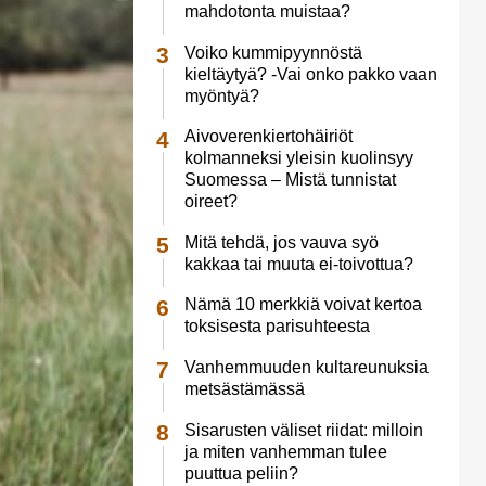
mahdotonta muistaa?
Voiko kummipyynnöstä
kieltäytyä? -Vai onko pakko vaan
myöntyä?
Aivoverenkiertohäiriöt
kolmanneksi yleisin kuolinsyy
Suomessa – Mistä tunnistat
oireet?
Mitä tehdä, jos vauva syö
kakkaa tai muuta ei-toivottua?
Nämä 10 merkkiä voivat kertoa
toksisesta parisuhteesta
Vanhemmuuden kultareunuksia
metsästämässä
Sisarusten väliset riidat: milloin
ja miten vanhemman tulee
puuttua peliin?