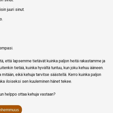
in juuri sinut.
o.
hempasi.
, että lapsemme tietävät kuinka paljon heitä rakastamme ja
uitenkin tietää, kuinka hyvältä tuntuu, kun joku kehuu ääneen.
tään, eikä kehuja tarvitse säästellä. Kerro kuinka paljon
inka iloiseksi sen kuuleminen hänet tekee.
un helppo ottaa kehuja vastaan?
nhemmuus