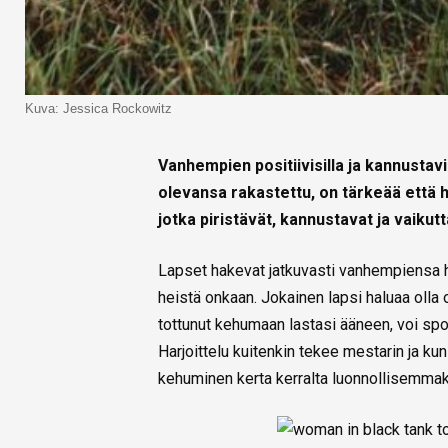
Kuva: Jessica Rockowitz
Vanhempien positiivisilla ja kannustav
olevansa rakastettu, on tärkeää että h
jotka piristävät, kannustavat ja vaikutt
Lapset hakevat jatkuvasti vanhempiensa h
heistä onkaan. Jokainen lapsi haluaa olla
tottunut kehumaan lastasi ääneen, voi spon
Harjoittelu kuitenkin tekee mestarin ja ku
kehuminen kerta kerralta luonnollisemmak