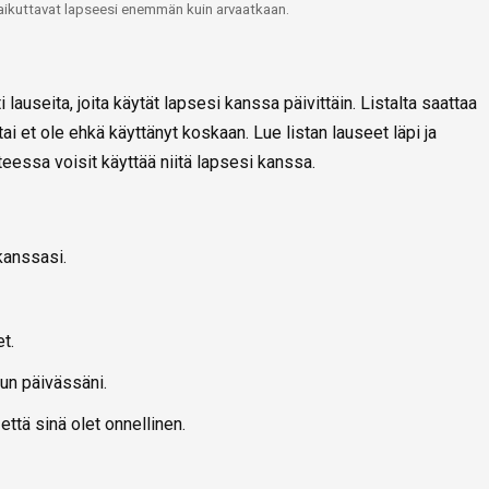
aikuttavat lapseesi enemmän kuin arvaatkaan.
 lauseita, joita käytät lapsesi kanssa päivittäin. Listalta saattaa
tai et ole ehkä käyttänyt koskaan. Lue listan lauseet läpi ja
eessa voisit käyttää niitä lapsesi kanssa.
kanssasi.
et.
un päivässäni.
että sinä olet onnellinen.