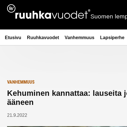
Siirry
Etusivulle
sisältöön
Suomen lemp
Ruuhkavuodet.fi
Etusivu
Ruuhkavuodet
Vanhemmuus
Lapsiperhe
VANHEMMUUS
Kehuminen kannattaa: lauseita j
ääneen
21.9.2022