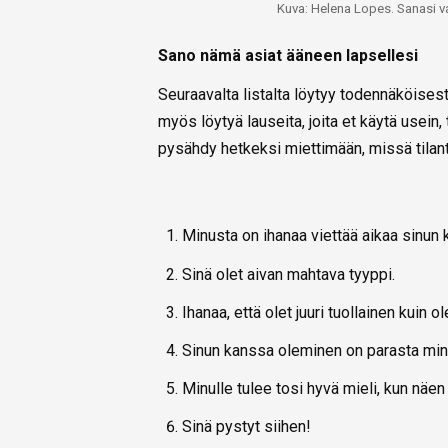
Kuva: Helena Lopes. Sanasi v
Sano nämä asiat ääneen lapsellesi
Seuraavalta listalta löytyy todennäköisesti
myös löytyä lauseita, joita et käytä usein, 
pysähdy hetkeksi miettimään, missä tilant
Minusta on ihanaa viettää aikaa sinun 
Sinä olet aivan mahtava tyyppi.
Ihanaa, että olet juuri tuollainen kuin ol
Sinun kanssa oleminen on parasta min
Minulle tulee tosi hyvä mieli, kun näen 
Sinä pystyt siihen!