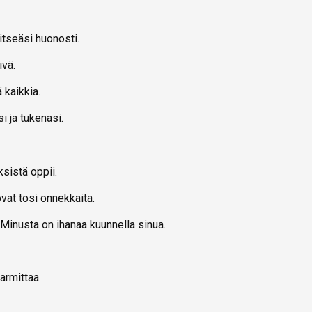
tseäsi huonosti.
ivä.
 kaikkia.
i ja tukenasi.
sistä oppii.
ovat tosi onnekkaita.
 Minusta on ihanaa kuunnella sinua.
armittaa.