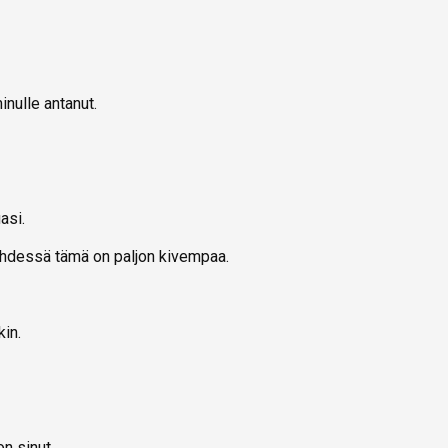
inulle antanut.
asi.
Yhdessä tämä on paljon kivempaa.
kin.
on sinut.