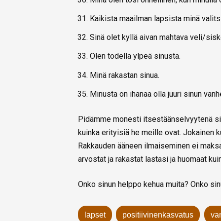
Kaikista maailman lapsista minä valitsis
Sinä olet kyllä aivan mahtava veli/sisk
Olen todella ylpeä sinusta.
Minä rakastan sinua.
Minusta on ihanaa olla juuri sinun van
Pidämme monesti itsestäänselvyytenä sitä
kuinka erityisiä he meille ovat. Jokainen k
Rakkauden ääneen ilmaiseminen ei maksa mi
arvostat ja rakastat lastasi ja huomaat ku
Onko sinun helppo kehua muita? Onko sin
lapset
positiivinenkasvatus
va