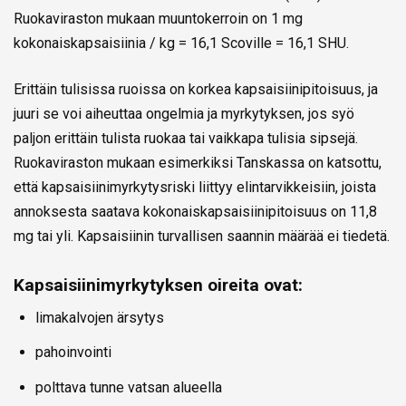
Ruokaviraston mukaan muuntokerroin on 1 mg
kokonaiskapsaisiinia / kg = 16,1 Scoville = 16,1 SHU.
Erittäin tulisissa ruoissa on korkea kapsaisiinipitoisuus, ja
juuri se voi aiheuttaa ongelmia ja myrkytyksen, jos syö
paljon erittäin tulista ruokaa tai vaikkapa tulisia sipsejä.
Ruokaviraston mukaan esimerkiksi Tanskassa on katsottu,
että kapsaisiinimyrkytysriski liittyy elintarvikkeisiin, joista
annoksesta saatava kokonaiskapsaisiinipitoisuus on 11,8
mg tai yli. Kapsaisiinin turvallisen saannin määrää ei tiedetä.
Kapsaisiinimyrkytyksen oireita ovat:
limakalvojen ärsytys
pahoinvointi
polttava tunne vatsan alueella