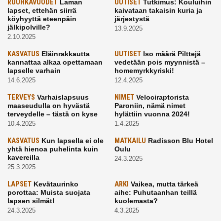
RUUHKAVUODET
Laman
UUTISET
Tutkimus: Kouluihin
lapset, ettehän siirrä
kaivataan takaisin kuria ja
köyhyyttä eteenpäin
järjestystä
jälkipolville?
13.9.2025
2.10.2025
KASVATUS
Eläinrakkautta
UUTISET
Iso määrä Pilttejä
kannattaa alkaa opettamaan
vedetään pois myynnistä –
lapselle varhain
homemyrkkyriski!
14.6.2025
12.4.2025
TERVEYS
Varhaislapsuus
NIMET
Velociraptorista
maaseudulla on hyvästä
Paroniin, nämä nimet
terveydelle – tästä on kyse
hylättiin vuonna 2024!
10.4.2025
1.4.2025
KASVATUS
Kun lapsella ei ole
MATKAILU
Radisson Blu Hotel
yhtä hienoa puhelinta kuin
Oulu
kavereilla
24.3.2025
25.3.2025
LAPSET
Kevätaurinko
ARKI
Vaikea, mutta tärkeä
porottaa: Muista suojata
aihe: Puhutaanhan teillä
lapsen silmät!
kuolemasta?
24.3.2025
4.3.2025