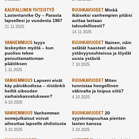
KAUPALLINEN YHTEISTYÖ
RUUHKAVUODET
Minkä
Lastentarvike Oy – Parasta
ikäiseksi vanhempien pitäisi
lapsellesi jo vuodesta 1967
auttaa lastaan
taloudellisesti?
21.11.2025
14.11.2025
VANHEMMUUS
Isyys
RUUHKAVUODET
Nainen, näin
leskeyden myötä – kun
selätät haasteet aikuisiän
puoliso tekee
ystävyyssuhteissa ja löydät
peruuttamattoman
uusia ystäviä
päätöksen
7.10.2025
1.11.2025
VANHEMMUUS
Lapseni eivät
RUUHKAVUODET
Miten
käy päiväkodissa – riistänkö
tunnistaa hengellinen
heiltä oikeuden
väkivalta ja toipua siitä?
varhaiskasvatukseen?
4.10.2025
4.10.2025
VANHEMMUUS
Vanhemman
RUUHKAVUODET
20
somejulkaisut voivat
syyslomapuuhaa pienten
aiheuttaa lapselle ahdistusta
lasten kanssa
3.10.2025
3.10.2025