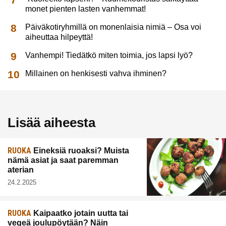
monet pienten lasten vanhemmat!
Päiväkotiryhmillä on monenlaisia nimiä – Osa voi
aiheuttaa hilpeyttä!
Vanhempi! Tiedätkö miten toimia, jos lapsi lyö?
Millainen on henkisesti vahva ihminen?
Lisää aiheesta
RUOKA
Eineksiä ruoaksi? Muista
nämä asiat ja saat paremman
aterian
24.2.2025
RUOKA
Kaipaatko jotain uutta tai
vegeä joulupöytään? Näin