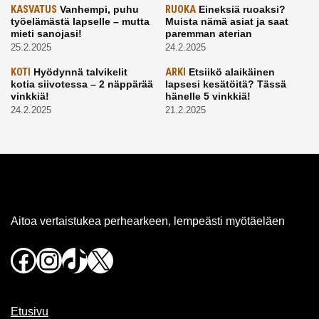
KASVATUS
Vanhempi, puhu
RUOKA
Eineksiä ruoaksi?
työelämästä lapselle – mutta
Muista nämä asiat ja saat
mieti sanojasi!
paremman aterian
25.2.2025
24.2.2025
KOTI
Hyödynnä talvikelit
ARKI
Etsiikö alaikäinen
kotia siivotessa – 2 näppärää
lapsesi kesätöitä? Tässä
vinkkiä!
hänelle 5 vinkkiä!
24.2.2025
21.2.2025
Aitoa vertaistukea perhearkeen, lempeästi myötäeläen
Facebook
Instagram
TikTok
X
Etusivu