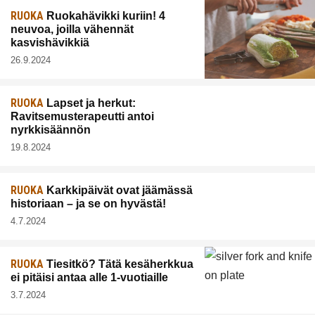
RUOKA
Ruokahävikki kuriin! 4
neuvoa, joilla vähennät
kasvishävikkiä
26.9.2024
RUOKA
Lapset ja herkut:
Ravitsemusterapeutti antoi
nyrkkisäännön
19.8.2024
RUOKA
Karkkipäivät ovat jäämässä
historiaan – ja se on hyvästä!
4.7.2024
RUOKA
Tiesitkö? Tätä kesäherkkua
ei pitäisi antaa alle 1-vuotiaille
3.7.2024