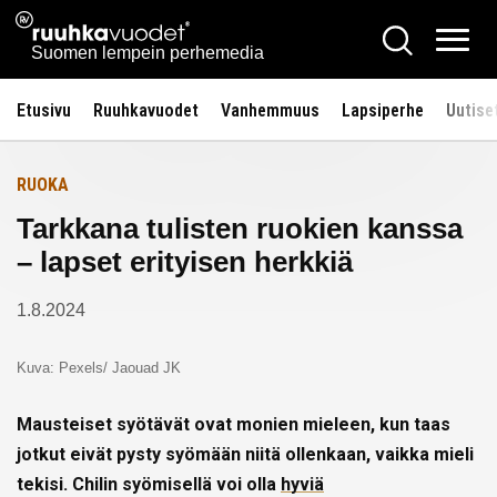
Siirry
Ruuhkavuodet.fi
Hae
Etusivulle
sisältöön
Vali
Suomen lempein perhemedia
Etusivu
Ruuhkavuodet
Vanhemmuus
Lapsiperhe
Uutise
RUOKA
Tarkkana tulisten ruokien kanssa
– lapset erityisen herkkiä
1.8.2024
Kuva: Pexels/ Jaouad JK
Mausteiset syötävät ovat monien mieleen, kun taas
jotkut eivät pysty syömään niitä ollenkaan, vaikka mieli
tekisi. Chilin syömisellä voi olla
hyviä