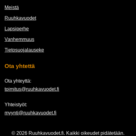
Meistä
Ruuhkavuodet
Lapsiperhe
Vanhemmuus
Tietosuojalauseke
Ota yhtettä
Ota yhteyttä:
toimitus@ruuhkavuodet.fi
Yhteistyöt:
myynti@ruuhkavuodet.fi
© 2026 Ruuhkavuodet.fi. Kaikki oikeudet pidätetään.