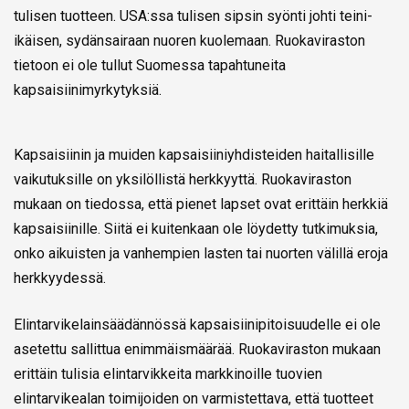
tulisen tuotteen. USA:ssa tulisen sipsin syönti johti teini-
ikäisen, sydänsairaan nuoren kuolemaan. Ruokaviraston
tietoon ei ole tullut Suomessa tapahtuneita
kapsaisiinimyrkytyksiä.
Kapsaisiinin ja muiden kapsaisiiniyhdisteiden haitallisille
vaikutuksille on yksilöllistä herkkyyttä. Ruokaviraston
mukaan on tiedossa, että pienet lapset ovat erittäin herkkiä
kapsaisiinille. Siitä ei kuitenkaan ole löydetty tutkimuksia,
onko aikuisten ja vanhempien lasten tai nuorten välillä eroja
herkkyydessä.
Elintarvikelainsäädännössä kapsaisiinipitoisuudelle ei ole
asetettu sallittua enimmäismäärää. Ruokaviraston mukaan
erittäin tulisia elintarvikkeita markkinoille tuovien
elintarvikealan toimijoiden on varmistettava, että tuotteet