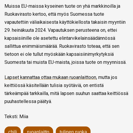
Muissa EU-maissa kyseinen tuote on yhä markkinoilla ja
Ruokavirasto kertoo, että myös Suomessa tuote
vapautettiin väliaikaisesta käyttökiellosta takaisin myyntiin
29. heinäkuuta 2024. Vapautuksen perusteena on, ettei
kapsaisiinille ole asetettu elintarvikelainsäädännössä
sallittua enimmäismäärää. Ruokavirasto toteaa, että sen
tietoon ei ole tullut myöskään kapsaisiinimyrkytyksiä
Suomesta tai muista EU-maista, joissa tuote on myynnissä.
Lapset kannattaa ottaa mukaan ruoanlaittoon
, mutta jos
keittiössä käsitellään tulisia syötäviä, on entistä
tärkeämpää tarkkailla, mitä lapsen suuhun saattaa keittiössä
puuhastellessa päätyä.
Teksti: Miia
chili
ruoanlaitto
tulinen ruoka