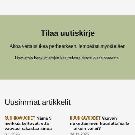
Tilaa uutiskirje
Aitoa vertaistukea perhearkeen, lempeästi myötäeläen
Lisätietoja henkilötietojen käsittelystä
tietosuojaselosteesta
.
Uusimmat artikkelit
RUUHKAVUODET
Nämä 9
RUUHKAVUODET
Vauvan
merkkiä kertovat, että
nukuttaminen huudattamalla
vauvasi rakastaa sinua
– oikein vai ei?
8.1.2026
24.11.2025