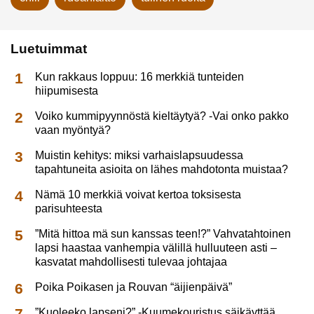
Luetuimmat
Kun rakkaus loppuu: 16 merkkiä tunteiden
hiipumisesta
Voiko kummipyynnöstä kieltäytyä? -Vai onko pakko
vaan myöntyä?
Muistin kehitys: miksi varhaislapsuudessa
tapahtuneita asioita on lähes mahdotonta muistaa?
Nämä 10 merkkiä voivat kertoa toksisesta
parisuhteesta
”Mitä hittoa mä sun kanssas teen!?” Vahvatahtoinen
lapsi haastaa vanhempia välillä hulluuteen asti –
kasvatat mahdollisesti tulevaa johtajaa
Poika Poikasen ja Rouvan “äijienpäivä”
”Kuoleeko lapseni?” -Kuumekouristus säikäyttää