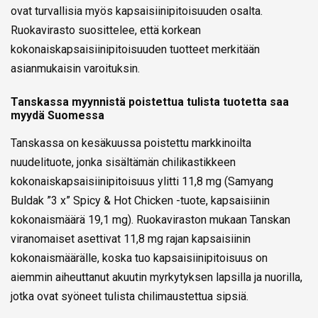
ovat turvallisia myös kapsaisiinipitoisuuden osalta.
Ruokavirasto suosittelee, että korkean
kokonaiskapsaisiinipitoisuuden tuotteet merkitään
asianmukaisin varoituksin.
Tanskassa myynnistä poistettua tulista tuotetta saa
myydä Suomessa
Tanskassa on kesäkuussa poistettu markkinoilta
nuudelituote, jonka sisältämän chilikastikkeen
kokonaiskapsaisiinipitoisuus ylitti 11,8 mg (Samyang
Buldak ”3 x” Spicy & Hot Chicken -tuote, kapsaisiinin
kokonaismäärä 19,1 mg). Ruokaviraston mukaan Tanskan
viranomaiset asettivat 11,8 mg rajan kapsaisiinin
kokonaismäärälle, koska tuo kapsaisiinipitoisuus on
aiemmin aiheuttanut akuutin myrkytyksen lapsilla ja nuorilla,
jotka ovat syöneet tulista chilimaustettua sipsiä.