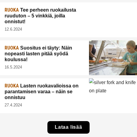
RUOKA
Tee perheen ruokailusta
ruuduton – 5 vinkkiä, joilla
onnistut!
12.6.2024
RUOKA
Suositus ei täyty: Näin
nopeasti lasten pitää syödä
koulussa!
16.5.2024
RUOKA
Lasten ruokavalioissa on
parantamisen varaa – näin se
onnistuu
27.4.2024
Lataa lisää