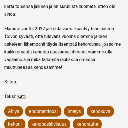
kerta toisensa jälkeen ja on surullista huomata, etten ole
ainoa.
Elämme vuotta 2022 ja kohta vuosi kääntyy taas uuteen.
Toivon syvästi, että tulevana vuonna olemme jälleen
askeleen lähempänä täydellisempää kehorauhaa, jossa me
kaikki omasta kehosta epävarmat ihmiset voimme olla
vapaampia ja mikä tärkeintä rauhassa omassa
muuttuneessa kehossamme!
Kiitos.
Teksi:
Katri
Äitiys
endometrioosi
imetys
kehokuva
kehoni
kehopositiivisuus
kehorauha