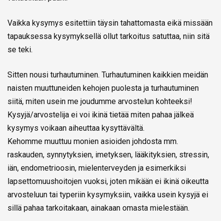
Vaikka kysymys esitettiin täysin tahattomasta eikä missään
tapauksessa kysymyksellä ollut tarkoitus satuttaa, niin sitä
se teki.
Sitten nousi turhautuminen. Turhautuminen kaikkien meidän
naisten muuttuneiden kehojen puolesta ja turhautuminen
siitä, miten usein me joudumme arvostelun kohteeksi!
Kysyjä/arvostelija ei voi ikinä tietää miten pahaa jälkeä
kysymys voikaan aiheuttaa kysyttävältä.
Kehomme muuttuu monien asioiden johdosta mm.
raskauden, synnytyksien, imetyksen, lääkityksien, stressin,
iän, endometrioosin, mielenterveyden ja esimerkiksi
lapsettomuushoitojen vuoksi, joten mikään ei ikinä oikeutta
arvosteluun tai typeriin kysymyksiin, vaikka usein kysyjä ei
sillä pahaa tarkoitakaan, ainakaan omasta mielestään.