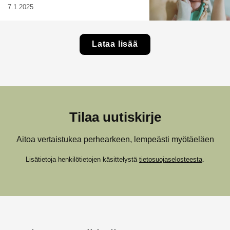
7.1.2025
Lataa lisää
Tilaa uutiskirje
Aitoa vertaistukea perhearkeen, lempeästi myötäeläen
Lisätietoja henkilötietojen käsittelystä
tietosuojaselosteesta
.