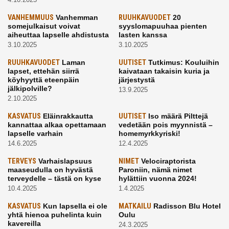
VANHEMMUUS
Vanhemman
RUUHKAVUODET
20
somejulkaisut voivat
syyslomapuuhaa pienten
aiheuttaa lapselle ahdistusta
lasten kanssa
3.10.2025
3.10.2025
RUUHKAVUODET
Laman
UUTISET
Tutkimus: Kouluihin
lapset, ettehän siirrä
kaivataan takaisin kuria ja
köyhyyttä eteenpäin
järjestystä
jälkipolville?
13.9.2025
2.10.2025
KASVATUS
Eläinrakkautta
UUTISET
Iso määrä Pilttejä
kannattaa alkaa opettamaan
vedetään pois myynnistä –
lapselle varhain
homemyrkkyriski!
14.6.2025
12.4.2025
TERVEYS
Varhaislapsuus
NIMET
Velociraptorista
maaseudulla on hyvästä
Paroniin, nämä nimet
terveydelle – tästä on kyse
hylättiin vuonna 2024!
10.4.2025
1.4.2025
KASVATUS
Kun lapsella ei ole
MATKAILU
Radisson Blu Hotel
yhtä hienoa puhelinta kuin
Oulu
kavereilla
24.3.2025