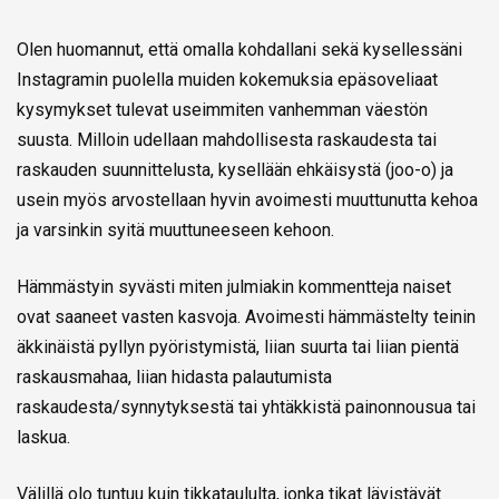
Olen huomannut, että omalla kohdallani sekä kysellessäni
Instagramin puolella muiden kokemuksia epäsoveliaat
kysymykset tulevat useimmiten vanhemman väestön
suusta. Milloin udellaan mahdollisesta raskaudesta tai
raskauden suunnittelusta, kysellään ehkäisystä (joo-o) ja
usein myös arvostellaan hyvin avoimesti muuttunutta kehoa
ja varsinkin syitä muuttuneeseen kehoon.
Hämmästyin syvästi miten julmiakin kommentteja naiset
ovat saaneet vasten kasvoja. Avoimesti hämmästelty teinin
äkkinäistä pyllyn pyöristymistä, liian suurta tai liian pientä
raskausmahaa, liian hidasta palautumista
raskaudesta/synnytyksestä tai yhtäkkistä painonnousua tai
laskua.
Välillä olo tuntuu kuin tikkataululta, jonka tikat lävistävät