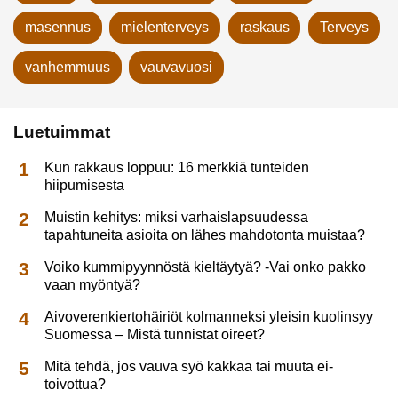
masennus
mielenterveys
raskaus
Terveys
vanhemmuus
vauvavuosi
Luetuimmat
Kun rakkaus loppuu: 16 merkkiä tunteiden
hiipumisesta
Muistin kehitys: miksi varhaislapsuudessa
tapahtuneita asioita on lähes mahdotonta muistaa?
Voiko kummipyynnöstä kieltäytyä? -Vai onko pakko
vaan myöntyä?
Aivoverenkiertohäiriöt kolmanneksi yleisin kuolinsyy
Suomessa – Mistä tunnistat oireet?
Mitä tehdä, jos vauva syö kakkaa tai muuta ei-
toivottua?