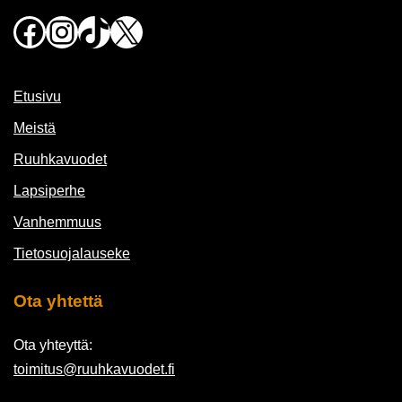
Facebook
Instagram
TikTok
X
Etusivu
Meistä
Ruuhkavuodet
Lapsiperhe
Vanhemmuus
Tietosuojalauseke
Ota yhtettä
Ota yhteyttä:
toimitus@ruuhkavuodet.fi