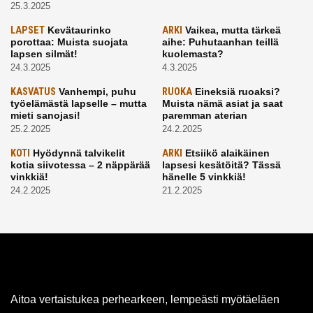
25.3.2025
LAPSET
Kevätaurinko
ARKI
Vaikea, mutta tärkeä
porottaa: Muista suojata
aihe: Puhutaanhan teillä
lapsen silmät!
kuolemasta?
24.3.2025
4.3.2025
KASVATUS
Vanhempi, puhu
RUOKA
Eineksiä ruoaksi?
työelämästä lapselle – mutta
Muista nämä asiat ja saat
mieti sanojasi!
paremman aterian
25.2.2025
24.2.2025
KOTI
Hyödynnä talvikelit
ARKI
Etsiikö alaikäinen
kotia siivotessa – 2 näppärää
lapsesi kesätöitä? Tässä
vinkkiä!
hänelle 5 vinkkiä!
24.2.2025
21.2.2025
Aitoa vertaistukea perhearkeen, lempeästi myötäeläen