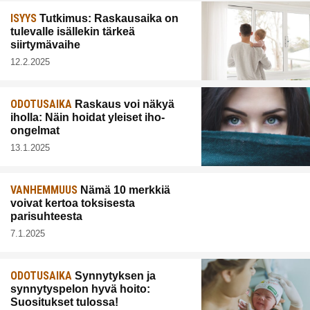
ISYYS
Tutkimus: Raskausaika on
tulevalle isällekin tärkeä
siirtymävaihe
12.2.2025
ODOTUSAIKA
Raskaus voi näkyä
iholla: Näin hoidat yleiset iho-
ongelmat
13.1.2025
VANHEMMUUS
Nämä 10 merkkiä
voivat kertoa toksisesta
parisuhteesta
7.1.2025
ODOTUSAIKA
Synnytyksen ja
synnytyspelon hyvä hoito:
Suositukset tulossa!