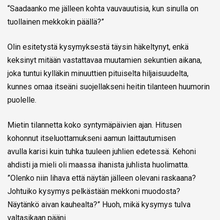
“Saadaanko me jälleen kohta vauvauutisia, kun sinulla on
tuollainen mekkokin päällä?”
Olin esitetystä kysymyksestä täysin häkeltynyt, enkä
keksinyt mitään vastattavaa muutamien sekuntien aikana,
joka tuntui kylläkin minuuttien pituiselta hiljaisuudelta,
kunnes omaa itseäni suojellakseni heitin tilanteen huumorin
puolelle.
Mietin tilannetta koko syntymäpäivien ajan. Hitusen
kohonnut itseluottamukseni aamun laittautumisen
avulla karisi kuin tuhka tuuleen juhlien edetessä. Kehoni
ahdisti ja mieli oli maassa ihanista juhlista huolimatta.
”Olenko niin lihava että näytän jälleen olevani raskaana?
Johtuiko kysymys pelkästään mekkoni muodosta?
Näytänkö aivan kauhealta?” Huoh, mikä kysymys tulva
valtasikaan pääni.