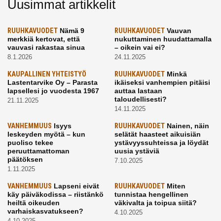
Uusimmat artikkelit
RUUHKAVUODET
Nämä 9
RUUHKAVUODET
Vauvan
merkkiä kertovat, että
nukuttaminen huudattamalla
vauvasi rakastaa sinua
– oikein vai ei?
8.1.2026
24.11.2025
KAUPALLINEN YHTEISTYÖ
RUUHKAVUODET
Minkä
Lastentarvike Oy – Parasta
ikäiseksi vanhempien pitäisi
lapsellesi jo vuodesta 1967
auttaa lastaan
taloudellisesti?
21.11.2025
14.11.2025
VANHEMMUUS
Isyys
RUUHKAVUODET
Nainen, näin
leskeyden myötä – kun
selätät haasteet aikuisiän
puoliso tekee
ystävyyssuhteissa ja löydät
peruuttamattoman
uusia ystäviä
päätöksen
7.10.2025
1.11.2025
VANHEMMUUS
Lapseni eivät
RUUHKAVUODET
Miten
käy päiväkodissa – riistänkö
tunnistaa hengellinen
heiltä oikeuden
väkivalta ja toipua siitä?
varhaiskasvatukseen?
4.10.2025
4.10.2025