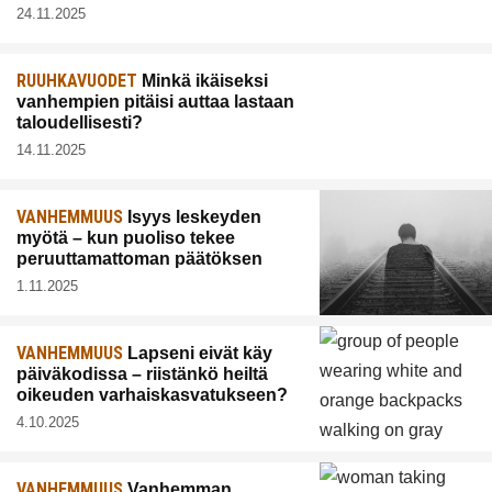
24.11.2025
RUUHKAVUODET
Minkä ikäiseksi
vanhempien pitäisi auttaa lastaan
taloudellisesti?
14.11.2025
VANHEMMUUS
Isyys leskeyden
myötä – kun puoliso tekee
peruuttamattoman päätöksen
1.11.2025
VANHEMMUUS
Lapseni eivät käy
päiväkodissa – riistänkö heiltä
oikeuden varhaiskasvatukseen?
4.10.2025
VANHEMMUUS
Vanhemman