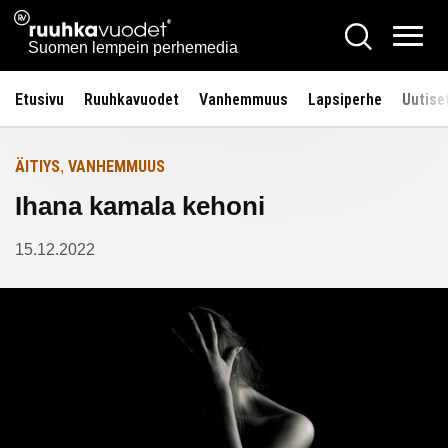
Siirry
Ruuhkavuodet.fi
Hae
Etusivulle
sisältöön
Vali
Suomen lempein perhemedia
Etusivu
Ruuhkavuodet
Vanhemmuus
Lapsiperhe
Uutise
ÄITIYS
VANHEMMUUS
,
Ihana kamala kehoni
15.12.2022