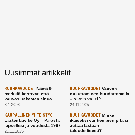
Uusimmat artikkelit
RUUHKAVUODET
Nämä 9
RUUHKAVUODET
Vauvan
merkkiä kertovat, että
nukuttaminen huudattamalla
vauvasi rakastaa sinua
– oikein vai ei?
8.1.2026
24.11.2025
KAUPALLINEN YHTEISTYÖ
RUUHKAVUODET
Minkä
Lastentarvike Oy – Parasta
ikäiseksi vanhempien pitäisi
lapsellesi jo vuodesta 1967
auttaa lastaan
taloudellisesti?
21.11.2025