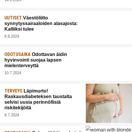
UUTISET
Väestöliitto
synnytyssairaaloiden alasajosta:
Kalliiksi tulee
8.8.2024
ODOTUSAIKA
Odottavan äidin
hyvinvointi suojaa lapsen
mielenterveyttä
10.7.2024
TERVEYS
Läpimurto!
Raskausdiabeteksen taustalta
selvisi uusia perinnöllisiä
riskitekijöitä
8.7.2024