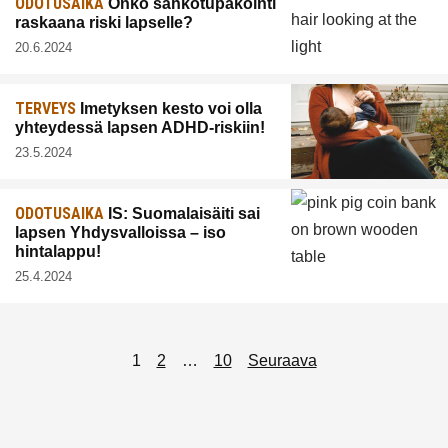
ODOTUSAIKA
Onko sähkötupakointi
raskaana riski lapselle?
20.6.2024
TERVEYS
Imetyksen kesto voi olla
yhteydessä lapsen ADHD-riskiin!
23.5.2024
ODOTUSAIKA
IS: Suomalaisäiti sai
lapsen Yhdysvalloissa – iso
hintalappu!
25.4.2024
Artikkelien
1
2
…
10
Seuraava
sivutus