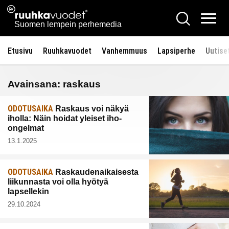
Siirry
Ruuhkavuodet.fi
Hae
sisältöön
Vali
Suomen lempein perhemedia
Etusivu
Ruuhkavuodet
Vanhemmuus
Lapsiperhe
Uutise
Avainsana:
raskaus
ODOTUSAIKA
Raskaus voi näkyä
iholla: Näin hoidat yleiset iho-
ongelmat
13.1.2025
ODOTUSAIKA
Raskaudenaikaisesta
liikunnasta voi olla hyötyä
lapsellekin
29.10.2024