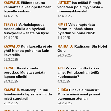
KASVATUS
Eläinrakkautta
UUTISET
Iso määrä Pilttejä
kannattaa alkaa opettamaan
vedetään pois myynnistä –
lapselle varhain
homemyrkkyriski!
14.6.2025
12.4.2025
TERVEYS
Varhaislapsuus
NIMET
Velociraptorista
maaseudulla on hyvästä
Paroniin, nämä nimet
terveydelle – tästä on kyse
hylättiin vuonna 2024!
10.4.2025
1.4.2025
KASVATUS
Kun lapsella ei ole
MATKAILU
Radisson Blu Hotel
yhtä hienoa puhelinta kuin
Oulu
kavereilla
24.3.2025
25.3.2025
LAPSET
Kevätaurinko
ARKI
Vaikea, mutta tärkeä
porottaa: Muista suojata
aihe: Puhutaanhan teillä
lapsen silmät!
kuolemasta?
24.3.2025
4.3.2025
KASVATUS
Vanhempi, puhu
RUOKA
Eineksiä ruoaksi?
työelämästä lapselle – mutta
Muista nämä asiat ja saat
mieti sanojasi!
paremman aterian
25.2.2025
24.2.2025