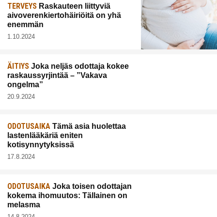
TERVEYS
Raskauteen liittyviä
aivoverenkiertohäiriöitä on yhä
enemmän
1.10.2024
ÄITIYS
Joka neljäs odottaja kokee
raskaussyrjintää – ”Vakava
ongelma”
20.9.2024
ODOTUSAIKA
Tämä asia huolettaa
lastenlääkäriä eniten
kotisynnytyksissä
17.8.2024
ODOTUSAIKA
Joka toisen odottajan
kokema ihomuutos: Tällainen on
melasma
14.8.2024