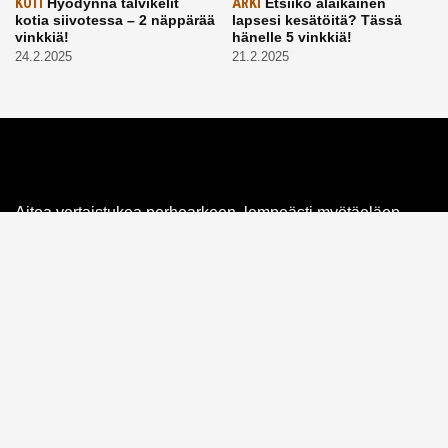
KOTI
Hyödynnä talvikelit
ARKI
Etsiikö alaikäinen
kotia siivotessa – 2 näppärää
lapsesi kesätöitä? Tässä
vinkkiä!
hänelle 5 vinkkiä!
24.2.2025
21.2.2025
Aitoa vertaistukea perhearkeen, lempeästi myötäeläen
Facebook
Instagram
TikTok
X
Etusivu
Meistä
Ruuhkavuodet
Lapsiperhe