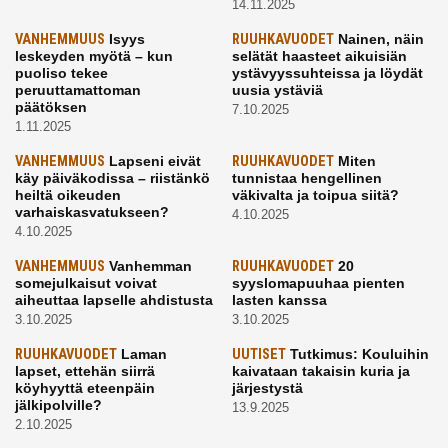
14.11.2025
VANHEMMUUS
Isyys
RUUHKAVUODET
Nainen, näin
leskeyden myötä – kun
selätät haasteet aikuisiän
puoliso tekee
ystävyyssuhteissa ja löydät
peruuttamattoman
uusia ystäviä
päätöksen
7.10.2025
1.11.2025
VANHEMMUUS
Lapseni eivät
RUUHKAVUODET
Miten
käy päiväkodissa – riistänkö
tunnistaa hengellinen
heiltä oikeuden
väkivalta ja toipua siitä?
varhaiskasvatukseen?
4.10.2025
4.10.2025
VANHEMMUUS
Vanhemman
RUUHKAVUODET
20
somejulkaisut voivat
syyslomapuuhaa pienten
aiheuttaa lapselle ahdistusta
lasten kanssa
3.10.2025
3.10.2025
RUUHKAVUODET
Laman
UUTISET
Tutkimus: Kouluihin
lapset, ettehän siirrä
kaivataan takaisin kuria ja
köyhyyttä eteenpäin
järjestystä
jälkipolville?
13.9.2025
2.10.2025