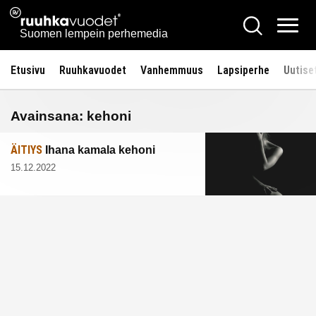
Siirry
Ruuhkavuodet.fi
Hae
sisältöön
Vali
Suomen lempein perhemedia
Etusivu
Ruuhkavuodet
Vanhemmuus
Lapsiperhe
Uutise
Avainsana:
kehoni
ÄITIYS
Ihana kamala kehoni
15.12.2022