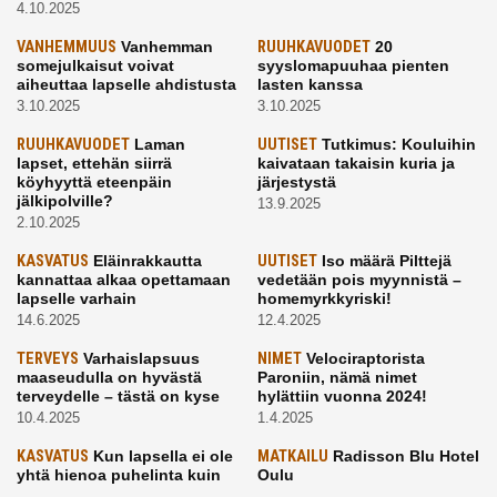
4.10.2025
VANHEMMUUS
Vanhemman
RUUHKAVUODET
20
somejulkaisut voivat
syyslomapuuhaa pienten
aiheuttaa lapselle ahdistusta
lasten kanssa
3.10.2025
3.10.2025
RUUHKAVUODET
Laman
UUTISET
Tutkimus: Kouluihin
lapset, ettehän siirrä
kaivataan takaisin kuria ja
köyhyyttä eteenpäin
järjestystä
jälkipolville?
13.9.2025
2.10.2025
KASVATUS
Eläinrakkautta
UUTISET
Iso määrä Pilttejä
kannattaa alkaa opettamaan
vedetään pois myynnistä –
lapselle varhain
homemyrkkyriski!
14.6.2025
12.4.2025
TERVEYS
Varhaislapsuus
NIMET
Velociraptorista
maaseudulla on hyvästä
Paroniin, nämä nimet
terveydelle – tästä on kyse
hylättiin vuonna 2024!
10.4.2025
1.4.2025
KASVATUS
Kun lapsella ei ole
MATKAILU
Radisson Blu Hotel
yhtä hienoa puhelinta kuin
Oulu
kavereilla
24.3.2025