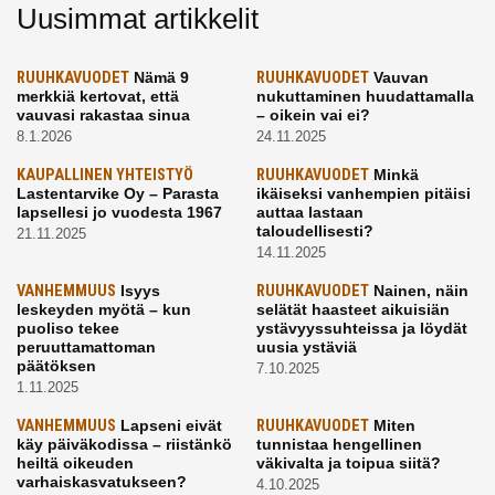
Uusimmat artikkelit
RUUHKAVUODET
Nämä 9
RUUHKAVUODET
Vauvan
merkkiä kertovat, että
nukuttaminen huudattamalla
vauvasi rakastaa sinua
– oikein vai ei?
8.1.2026
24.11.2025
KAUPALLINEN YHTEISTYÖ
RUUHKAVUODET
Minkä
Lastentarvike Oy – Parasta
ikäiseksi vanhempien pitäisi
lapsellesi jo vuodesta 1967
auttaa lastaan
taloudellisesti?
21.11.2025
14.11.2025
VANHEMMUUS
Isyys
RUUHKAVUODET
Nainen, näin
leskeyden myötä – kun
selätät haasteet aikuisiän
puoliso tekee
ystävyyssuhteissa ja löydät
peruuttamattoman
uusia ystäviä
päätöksen
7.10.2025
1.11.2025
VANHEMMUUS
Lapseni eivät
RUUHKAVUODET
Miten
käy päiväkodissa – riistänkö
tunnistaa hengellinen
heiltä oikeuden
väkivalta ja toipua siitä?
varhaiskasvatukseen?
4.10.2025