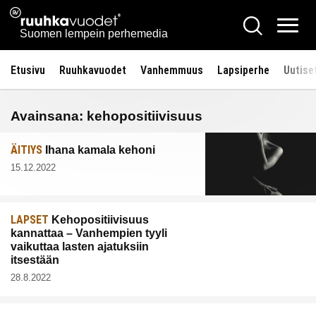
Siirry
Ruuhkavuodet.fi
Hae
sisältöön
Vali
Suomen lempein perhemedia
Etusivu
Ruuhkavuodet
Vanhemmuus
Lapsiperhe
Uutise
Avainsana:
kehopositiivisuus
ÄITIYS
Ihana kamala kehoni
15.12.2022
LAPSET
Kehopositiivisuus
kannattaa – Vanhempien tyyli
vaikuttaa lasten ajatuksiin
itsestään
28.8.2022