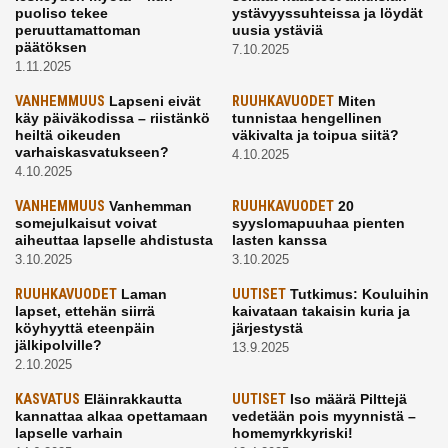
puoliso tekee
ystävyyssuhteissa ja löydät
peruuttamattoman
uusia ystäviä
päätöksen
7.10.2025
1.11.2025
VANHEMMUUS
Lapseni eivät
RUUHKAVUODET
Miten
käy päiväkodissa – riistänkö
tunnistaa hengellinen
heiltä oikeuden
väkivalta ja toipua siitä?
varhaiskasvatukseen?
4.10.2025
4.10.2025
VANHEMMUUS
Vanhemman
RUUHKAVUODET
20
somejulkaisut voivat
syyslomapuuhaa pienten
aiheuttaa lapselle ahdistusta
lasten kanssa
3.10.2025
3.10.2025
RUUHKAVUODET
Laman
UUTISET
Tutkimus: Kouluihin
lapset, ettehän siirrä
kaivataan takaisin kuria ja
köyhyyttä eteenpäin
järjestystä
jälkipolville?
13.9.2025
2.10.2025
KASVATUS
Eläinrakkautta
UUTISET
Iso määrä Pilttejä
kannattaa alkaa opettamaan
vedetään pois myynnistä –
lapselle varhain
homemyrkkyriski!