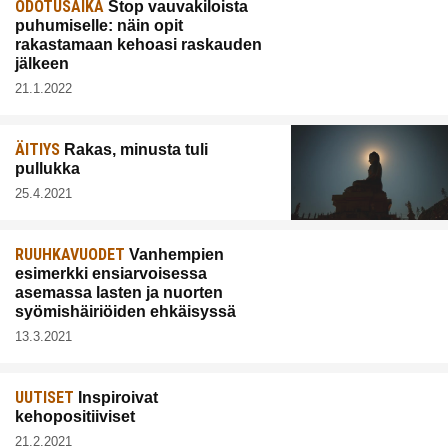
ODOTUSAIKA
Stop vauvakiloista
puhumiselle: näin opit
rakastamaan kehoasi raskauden
jälkeen
21.1.2022
ÄITIYS
Rakas, minusta tuli
pullukka
25.4.2021
RUUHKAVUODET
Vanhempien
esimerkki ensiarvoisessa
asemassa lasten ja nuorten
syömishäiriöiden ehkäisyssä
13.3.2021
UUTISET
Inspiroivat
kehopositiiviset
21.2.2021