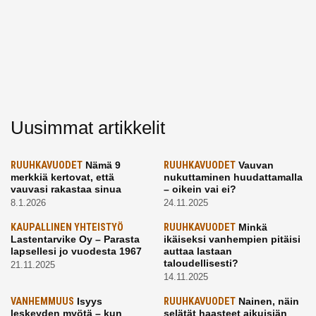
Uusimmat artikkelit
RUUHKAVUODET
Nämä 9
RUUHKAVUODET
Vauvan
merkkiä kertovat, että
nukuttaminen huudattamalla
vauvasi rakastaa sinua
– oikein vai ei?
8.1.2026
24.11.2025
KAUPALLINEN YHTEISTYÖ
RUUHKAVUODET
Minkä
Lastentarvike Oy – Parasta
ikäiseksi vanhempien pitäisi
lapsellesi jo vuodesta 1967
auttaa lastaan
taloudellisesti?
21.11.2025
14.11.2025
VANHEMMUUS
Isyys
RUUHKAVUODET
Nainen, näin
leskeyden myötä – kun
selätät haasteet aikuisiän