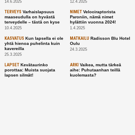
14.6.2025
12.4.2025
TERVEYS
Varhaislapsuus
NIMET
Velociraptorista
maaseudulla on hyvästä
Paroniin, nämä nimet
terveydelle – tästä on kyse
hylättiin vuonna 2024!
10.4.2025
1.4.2025
KASVATUS
Kun lapsella ei ole
MATKAILU
Radisson Blu Hotel
yhtä hienoa puhelinta kuin
Oulu
kavereilla
24.3.2025
25.3.2025
LAPSET
Kevätaurinko
ARKI
Vaikea, mutta tärkeä
porottaa: Muista suojata
aihe: Puhutaanhan teillä
lapsen silmät!
kuolemasta?
24.3.2025
4.3.2025
KASVATUS
Vanhempi, puhu
RUOKA
Eineksiä ruoaksi?
työelämästä lapselle – mutta
Muista nämä asiat ja saat
mieti sanojasi!
paremman aterian
25.2.2025
24.2.2025
KOTI
Hyödynnä talvikelit
ARKI
Etsiikö alaikäinen
kotia siivotessa – 2 näppärää
lapsesi kesätöitä? Tässä
vinkkiä!
hänelle 5 vinkkiä!
24.2.2025
21.2.2025