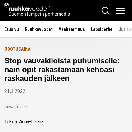
Siirry
Ruuhkavuodet.fi
Hae
Etusivulle
sisältöön
Vali
Suomen lempein perhemedia
Etusivu
Ruuhkavuodet
Vanhemmuus
Lapsiperhe
Uutise
ODOTUSAIKA
Stop vauvakiloista puhumiselle:
näin opit rakastamaan kehoasi
raskauden jälkeen
21.1.2022
Kuva: Shane
Teksti: Anna-Leena