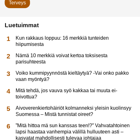
Terveys
Luetuimmat
Kun rakkaus loppuu: 16 merkkiä tunteiden
hiipumisesta
Nämä 10 merkkiä voivat kertoa toksisesta
parisuhteesta
Voiko kummipyynnöstä kieltäytyä? -Vai onko pakko
vaan myöntyä?
Mitä tehdä, jos vauva syö kakkaa tai muuta ei-
toivottua?
Aivoverenkiertohäiriöt kolmanneksi yleisin kuolinsyy
Suomessa – Mistä tunnistat oireet?
”Mitä hittoa mä sun kanssas teen!?” Vahvatahtoinen
lapsi haastaa vanhempia välillä hulluuteen asti –
kasvatat mahdollisesti tulevaa johtajaa