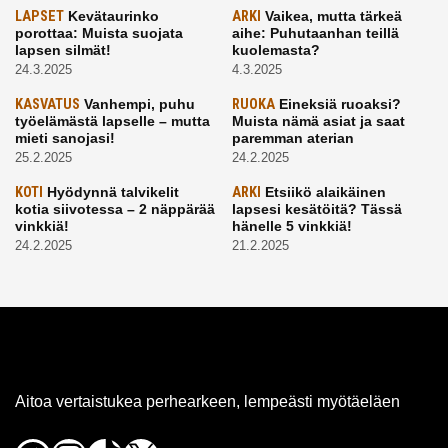
LAPSET
Kevätaurinko
ARKI
Vaikea, mutta tärkeä
porottaa: Muista suojata
aihe: Puhutaanhan teillä
lapsen silmät!
kuolemasta?
24.3.2025
4.3.2025
KASVATUS
Vanhempi, puhu
RUOKA
Eineksiä ruoaksi?
työelämästä lapselle – mutta
Muista nämä asiat ja saat
mieti sanojasi!
paremman aterian
25.2.2025
24.2.2025
KOTI
Hyödynnä talvikelit
ARKI
Etsiikö alaikäinen
kotia siivotessa – 2 näppärää
lapsesi kesätöitä? Tässä
vinkkiä!
hänelle 5 vinkkiä!
24.2.2025
21.2.2025
Aitoa vertaistukea perhearkeen, lempeästi myötäeläen