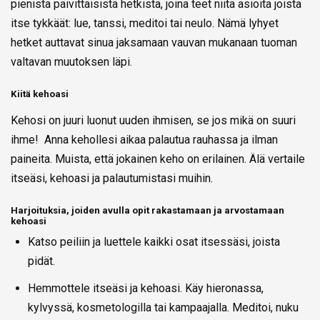
pienistä päivittäisistä hetkistä, joina teet niitä asioita joista
itse tykkäät: lue, tanssi, meditoi tai neulo. Nämä lyhyet
hetket auttavat sinua jaksamaan vauvan mukanaan tuoman
valtavan muutoksen läpi.
Kiitä kehoasi
Kehosi on juuri luonut uuden ihmisen, se jos mikä on suuri
ihme! Anna kehollesi aikaa palautua rauhassa ja ilman
paineita. Muista, että jokainen keho on erilainen. Älä vertaile
itseäsi, kehoasi ja palautumistasi muihin.
Harjoituksia, joiden avulla opit rakastamaan ja arvostamaan
kehoasi
Katso peiliin ja luettele kaikki osat itsessäsi, joista
pidät.
Hemmottele itseäsi ja kehoasi. Käy hieronassa,
kylvyssä, kosmetologilla tai kampaajalla. Meditoi, nuku