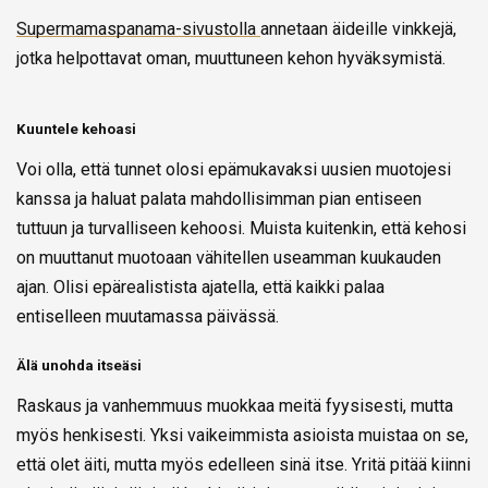
Supermamaspanama-sivustolla
annetaan äideille vinkkejä,
jotka helpottavat oman, muuttuneen kehon hyväksymistä.
Kuuntele kehoasi
Voi olla, että tunnet olosi epämukavaksi uusien muotojesi
kanssa ja haluat palata mahdollisimman pian entiseen
tuttuun ja turvalliseen kehoosi. Muista kuitenkin, että kehosi
on muuttanut muotoaan vähitellen useamman kuukauden
ajan. Olisi epärealistista ajatella, että kaikki palaa
entiselleen muutamassa päivässä.
Älä unohda itseäsi
Raskaus ja vanhemmuus muokkaa meitä fyysisesti, mutta
myös henkisesti. Yksi vaikeimmista asioista muistaa on se,
että olet äiti, mutta myös edelleen sinä itse. Yritä pitää kiinni