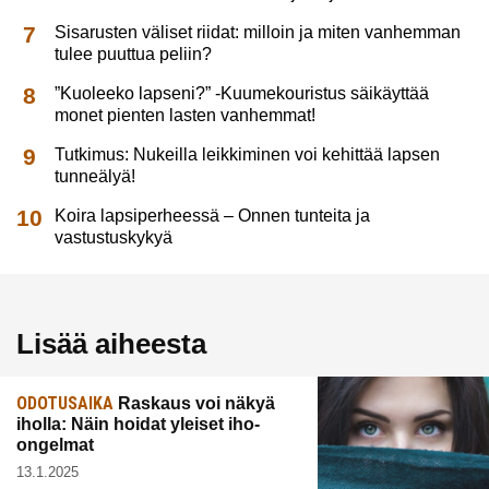
Sisarusten väliset riidat: milloin ja miten vanhemman
tulee puuttua peliin?
”Kuoleeko lapseni?” -Kuumekouristus säikäyttää
monet pienten lasten vanhemmat!
Tutkimus: Nukeilla leikkiminen voi kehittää lapsen
tunneälyä!
Koira lapsiperheessä – Onnen tunteita ja
vastustuskykyä
Lisää aiheesta
ODOTUSAIKA
Raskaus voi näkyä
iholla: Näin hoidat yleiset iho-
ongelmat
13.1.2025