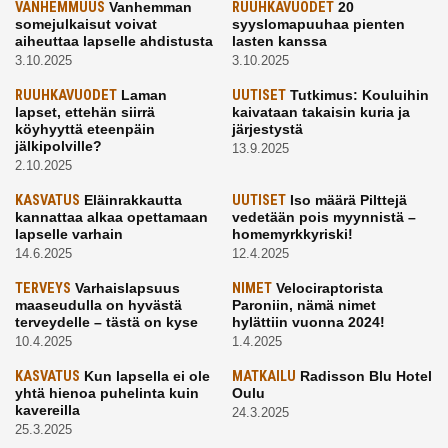
VANHEMMUUS
Vanhemman
RUUHKAVUODET
20
somejulkaisut voivat
syyslomapuuhaa pienten
aiheuttaa lapselle ahdistusta
lasten kanssa
3.10.2025
3.10.2025
RUUHKAVUODET
Laman
UUTISET
Tutkimus: Kouluihin
lapset, ettehän siirrä
kaivataan takaisin kuria ja
köyhyyttä eteenpäin
järjestystä
jälkipolville?
13.9.2025
2.10.2025
KASVATUS
Eläinrakkautta
UUTISET
Iso määrä Pilttejä
kannattaa alkaa opettamaan
vedetään pois myynnistä –
lapselle varhain
homemyrkkyriski!
14.6.2025
12.4.2025
TERVEYS
Varhaislapsuus
NIMET
Velociraptorista
maaseudulla on hyvästä
Paroniin, nämä nimet
terveydelle – tästä on kyse
hylättiin vuonna 2024!
10.4.2025
1.4.2025
KASVATUS
Kun lapsella ei ole
MATKAILU
Radisson Blu Hotel
yhtä hienoa puhelinta kuin
Oulu
kavereilla
24.3.2025
25.3.2025