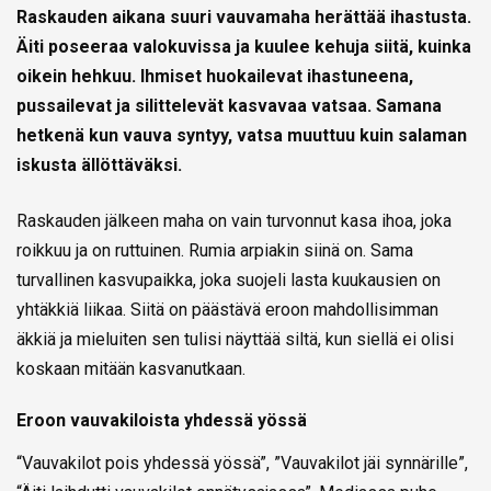
Raskauden aikana suuri vauvamaha herättää ihastusta.
Äiti poseeraa valokuvissa ja kuulee kehuja siitä, kuinka
oikein hehkuu. Ihmiset huokailevat ihastuneena,
pussailevat ja silittelevät kasvavaa vatsaa. Samana
hetkenä kun vauva syntyy, vatsa muuttuu kuin salaman
iskusta ällöttäväksi.
Raskauden jälkeen maha on vain turvonnut kasa ihoa, joka
roikkuu ja on ruttuinen. Rumia arpiakin siinä on. Sama
turvallinen kasvupaikka, joka suojeli lasta kuukausien on
yhtäkkiä liikaa. Siitä on päästävä eroon mahdollisimman
äkkiä ja mieluiten sen tulisi näyttää siltä, kun siellä ei olisi
koskaan mitään kasvanutkaan.
Eroon vauvakiloista yhdessä yössä
“Vauvakilot pois yhdessä yössä”, ”Vauvakilot jäi synnärille”,