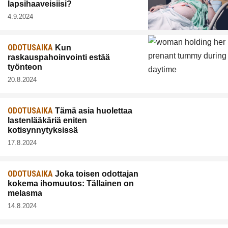
lapsihaaveisiisi?
4.9.2024
ODOTUSAIKA
Kun
raskauspahoinvointi estää
työnteon
20.8.2024
ODOTUSAIKA
Tämä asia huolettaa
lastenlääkäriä eniten
kotisynnytyksissä
17.8.2024
ODOTUSAIKA
Joka toisen odottajan
kokema ihomuutos: Tällainen on
melasma
14.8.2024