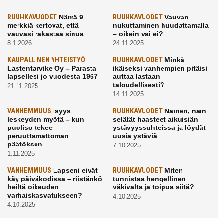
RUUHKAVUODET
Nämä 9
RUUHKAVUODET
Vauvan
merkkiä kertovat, että
nukuttaminen huudattamalla
vauvasi rakastaa sinua
– oikein vai ei?
8.1.2026
24.11.2025
KAUPALLINEN YHTEISTYÖ
RUUHKAVUODET
Minkä
Lastentarvike Oy – Parasta
ikäiseksi vanhempien pitäisi
lapsellesi jo vuodesta 1967
auttaa lastaan
taloudellisesti?
21.11.2025
14.11.2025
VANHEMMUUS
Isyys
RUUHKAVUODET
Nainen, näin
leskeyden myötä – kun
selätät haasteet aikuisiän
puoliso tekee
ystävyyssuhteissa ja löydät
peruuttamattoman
uusia ystäviä
päätöksen
7.10.2025
1.11.2025
VANHEMMUUS
Lapseni eivät
RUUHKAVUODET
Miten
käy päiväkodissa – riistänkö
tunnistaa hengellinen
heiltä oikeuden
väkivalta ja toipua siitä?
varhaiskasvatukseen?
4.10.2025
4.10.2025