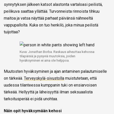
synnytyksen jälkeen katsot alastonta vartaloasi peilistä,
peilikuva saattaa yllättää. Turvonneista rinnoista tihkuu
maitoa ja vatsa näyttää parhaat päivänsä nähneeltä
vappupallolta. Kuka on tuo henkilö, joka minua peilistä
tuijottaa?
Kuva: Jonathan Borba. Raskaus aiheuttaa kehossa
tilapäisiä ja pysyviä muutoksia, joiden
hyväksyminen ei aina ole helppoa.
Muutosten hyväksyminen ja ajan antaminen palautumiselle
on tärkeää.
Terveyskylä-sivustolla
muistutetaan, että
uudessa tilanteessa kumppanin tuki on ensiarvoisen
tärkeää. Hellyyttä ja läheisyyttä ilman seksuaalista
tarkoitusperää ei pidä unohtaa.
Näin opit hyväksymään kehosi