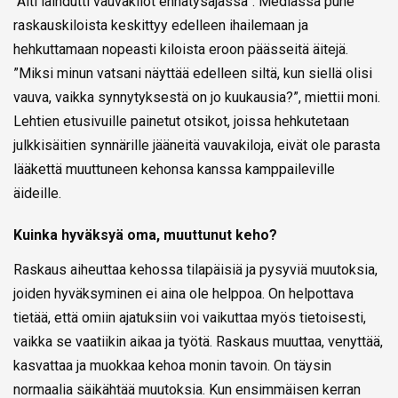
“Äiti laihdutti vauvakilot ennätysajassa”. Mediassa puhe
raskauskiloista keskittyy edelleen ihailemaan ja
hehkuttamaan nopeasti kiloista eroon päässeitä äitejä.
”Miksi minun vatsani näyttää edelleen siltä, kun siellä olisi
vauva, vaikka synnytyksestä on jo kuukausia?”, miettii moni.
Lehtien etusivuille painetut otsikot, joissa hehkutetaan
julkkisäitien synnärille jääneitä vauvakiloja, eivät ole parasta
lääkettä muuttuneen kehonsa kanssa kamppaileville
äideille.
​Kuinka hyväksyä oma, muuttunut keho?
Raskaus aiheuttaa kehossa tilapäisiä ja pysyviä muutoksia,
joiden hyväksyminen ei aina ole helppoa. On helpottava
tietää, että omiin ajatuksiin voi vaikuttaa myös tietoisesti,
vaikka se vaatiikin aikaa ja työtä. Raskaus muuttaa, venyttää,
kasvattaa ja muokkaa kehoa monin tavoin. On täysin
normaalia säikähtää muutoksia. Kun ensimmäisen kerran