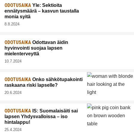
ODOTUSAIKA
Yle: Sektioita
ennätysmäärä – kasvun taustalla
monia syitä
8.8.2024
ODOTUSAIKA
Odottavan äidin
hyvinvointi suojaa lapsen
mielenterveyttä
10.7.2024
ODOTUSAIKA
Onko sähkötupakointi
raskaana riski lapselle?
20.6.2024
ODOTUSAIKA
IS: Suomalaisäiti sai
lapsen Yhdysvalloissa – iso
hintalappu!
25.4.2024