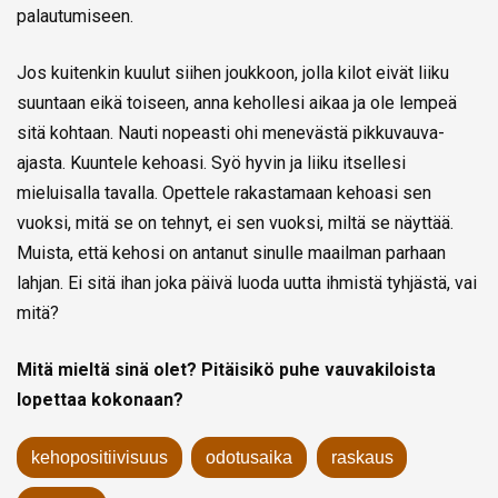
palautumiseen.
Jos kuitenkin kuulut siihen joukkoon, jolla kilot eivät liiku
suuntaan eikä toiseen, anna kehollesi aikaa ja ole lempeä
sitä kohtaan. Nauti nopeasti ohi menevästä pikkuvauva-
ajasta. Kuuntele kehoasi. Syö hyvin ja liiku itsellesi
mieluisalla tavalla. Opettele rakastamaan kehoasi sen
vuoksi, mitä se on tehnyt, ei sen vuoksi, miltä se näyttää.
Muista, että kehosi on antanut sinulle maailman parhaan
lahjan. Ei sitä ihan joka päivä luoda uutta ihmistä tyhjästä, vai
mitä?
Mitä mieltä sinä olet? Pitäisikö puhe vauvakiloista
lopettaa kokonaan?
kehopositiivisuus
odotusaika
raskaus