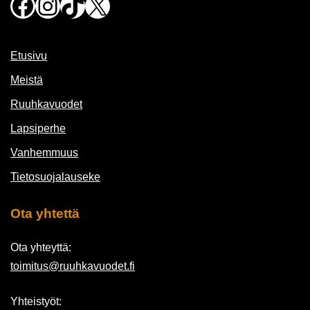
Facebook
Instagram
TikTok
X
Etusivu
Meistä
Ruuhkavuodet
Lapsiperhe
Vanhemmuus
Tietosuojalauseke
Ota yhtettä
Ota yhteyttä:
toimitus@ruuhkavuodet.fi
Yhteistyöt: