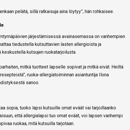
enkaan pelätä, sillä ratkaisuja aina löytyy”, hän rohkaisee.
le
 syntymäpäivien järjestämisessä avainasemassa on vanhempien
ttaa tiedustella kutsuttavien lasten allergioista ja
keskustella kutsujen ruokatarjoilusta.
rhaiten, mitkä tuotteet lapselle sopivat ja mitkä eivät. Heiltä
resepteistä”, ruoka-allergiatoiminnan asiantuntija Ilona
hdistyksestä sanoo.
 sopia, tuoko lapsi kutsuille omat eväät vai tarjoillaanko
aisuun, että allergialapsi tuo omat eväät, voi lapsen vanhempi
ivaa ruokaa, mitä kutsuilla tarjotaan.