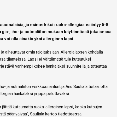
a suomalaisia, ja esimerkiksi ruoka-allergiaa esiintyy 5-8
lergia-, iho- ja astmaliiton mukaan käytännössä jokaisessa
voi olla ainakin yksi allerginen lapsi.
 ja aiheuttavat omia rajoituksiaan. Allergialapsen kohdalla
a tilanteissa. Lapsi ei välttämättä tule kutsutuksi
ärjestävä vanhempi kokee hankalaksi suunnitella ja toteuttaa
ho- ja astmaliiton verkkoasiantuntija Anu Sauliala tietää, että
ergian hankalaksi ja jopa pelottavaksi.
jättää kutsumatta ruoka-allerginen lapsi, koska kutsujen
äistä päänvaivaa”, Sauliala kertoo tiedotteessa.