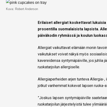
Kuva: Robert Anderson
Erilaiset allergiat koskettavat lukuisi
prosentilla suomalaisista lapsista. Al
päiväkodin ryhmässä ja koulun luokassa 
Allergiat vaikuttavat elämään monin tavoin
vaikutukset voivat näkyä myös sosiaalisiss
kavereidensa syntymäpäiville, jos juhlia j
ruokatarjoilun allergiselle.
Allergiaperheiden arjen tunteva Allergia-, i
jotkut vanhemmat kokevat lapsen ruoka-all
”Joskus lapsen syntymäpäiville saatetaan 
ruokatarjoilun järjestelyistä tulee ylimäär