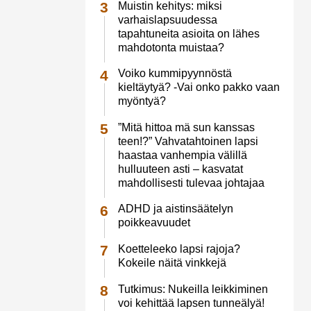
Muistin kehitys: miksi
varhaislapsuudessa
tapahtuneita asioita on lähes
mahdotonta muistaa?
Voiko kummipyynnöstä
kieltäytyä? -Vai onko pakko vaan
myöntyä?
”Mitä hittoa mä sun kanssas
teen!?” Vahvatahtoinen lapsi
haastaa vanhempia välillä
hulluuteen asti – kasvatat
mahdollisesti tulevaa johtajaa
ADHD ja aistinsäätelyn
poikkeavuudet
Koetteleeko lapsi rajoja?
Kokeile näitä vinkkejä
Tutkimus: Nukeilla leikkiminen
voi kehittää lapsen tunneälyä!