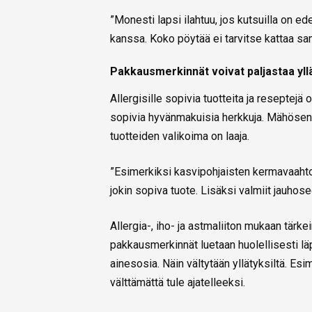
”Monesti lapsi ilahtuu, jos kutsuilla on e
kanssa. Koko pöytää ei tarvitse kattaa sam
Pakkausmerkinnät voivat paljastaa yll
Allergisille sopivia tuotteita ja reseptejä
sopivia hyvänmakuisia herkkuja. Mähösen
tuotteiden valikoima on laaja.
”Esimerkiksi kasvipohjaisten kermavaahtoa
jokin sopiva tuote. Lisäksi valmiit jauhose
Allergia-, iho- ja astmaliiton mukaan tärkei
pakkausmerkinnät luetaan huolellisesti läpi
ainesosia. Näin vältytään yllätyksiltä. Esim
välttämättä tule ajatelleeksi.