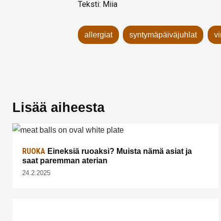
Teksti: Miia
allergiat
syntymäpäiväjuhlat
vi
Lisää aiheesta
RUOKA
Eineksiä ruoaksi? Muista nämä asiat ja
saat paremman aterian
24.2.2025