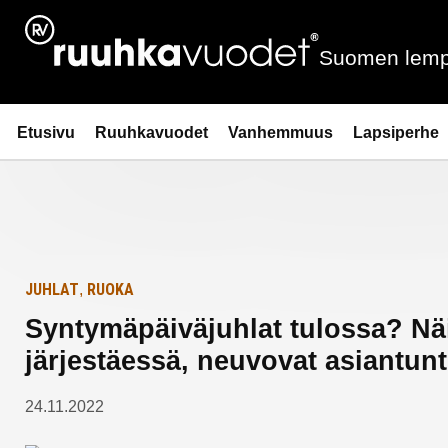
Siirry
Etusivulle
sisältöön
Suomen lemp
Ruuhkavuodet.fi
Etusivu
Ruuhkavuodet
Vanhemmuus
Lapsiperhe
JUHLAT
RUOKA
,
Syntymäpäiväjuhlat tulossa? Näi
järjestäessä, neuvovat asiantunt
24.11.2022