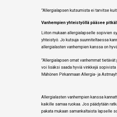
”Allergialapsen kutsumista ei tarvitse kuit
Vanhempien yhteistyöllä pääsee pitkäl
Liiton mukaan allergialapselle sopivien
yhteistyö. Jo kutsuja suunniteltaessa kanna
allergialasten vanhempien kanssa on hyvä 
”Allergialapsen omat vanhemmat tietävät pa
voi lisäksi saada hyviä vinkkejä sopivista 
Mähönen Pirkanmaan Allergia- ja Astmay
Allergialasten vanhempien kanssa kannattaa
kaikille samaa ruokaa. Jos päädytään ratk
pakata mukaan samankaltaista lapselle sop