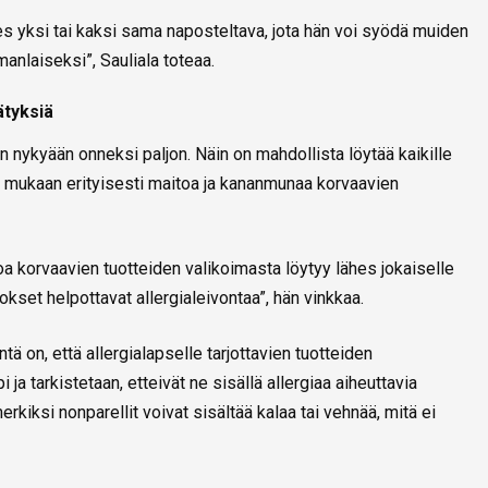
des yksi tai kaksi sama naposteltava, jota hän voi syödä muiden
anlaiseksi”, Sauliala toteaa.
ätyksiä
 on nykyään onneksi paljon. Näin on mahdollista löytää kaikille
 mukaan erityisesti maitoa ja kananmunaa korvaavien
 korvaavien tuotteiden valikoimasta löytyy lähes jokaiselle
okset helpottavat allergialeivontaa”, hän vinkkaa.
ntä on, että allergialapselle tarjottavien tuotteiden
 ja tarkistetaan, etteivät ne sisällä allergiaa aiheuttavia
erkiksi nonparellit voivat sisältää kalaa tai vehnää, mitä ei