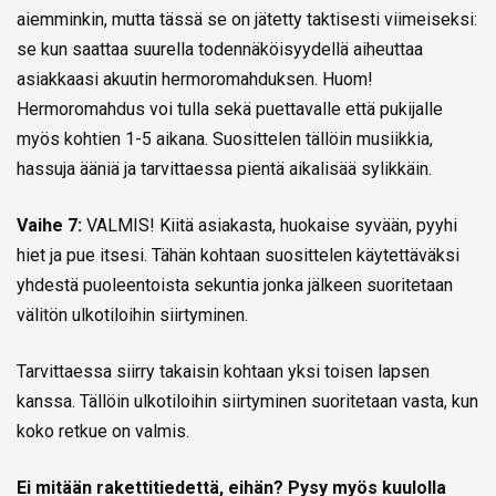
aiemminkin, mutta tässä se on jätetty taktisesti viimeiseksi:
se kun saattaa suurella todennäköisyydellä aiheuttaa
asiakkaasi akuutin hermoromahduksen. Huom!
Hermoromahdus voi tulla sekä puettavalle että pukijalle
myös kohtien 1-5 aikana. Suosittelen tällöin musiikkia,
hassuja ääniä ja tarvittaessa pientä aikalisää sylikkäin.
Vaihe 7:
VALMIS! Kiitä asiakasta, huokaise syvään, pyyhi
hiet ja pue itsesi. Tähän kohtaan suosittelen käytettäväksi
yhdestä puoleentoista sekuntia jonka jälkeen suoritetaan
välitön ulkotiloihin siirtyminen.
Tarvittaessa siirry takaisin kohtaan yksi toisen lapsen
kanssa. Tällöin ulkotiloihin siirtyminen suoritetaan vasta, kun
koko retkue on valmis.
Ei mitään rakettitiedettä, eihän? Pysy myös kuulolla