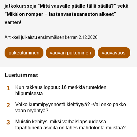
jatkokursseja ”Mitä vauvalle päälle tällä säällä?” sekä
”Mikä on romper – lastenvaatesanaston alkeet”
varten!
Artikkeli julkaistu ensimmäisen kerran 2.12.2020.
pukeutuminen
vauvan pukeminen
vauvavuosi
Luetuimmat
Kun rakkaus loppuu: 16 merkkiä tunteiden
hiipumisesta
Voiko kummipyynnöstä kieltäytyä? -Vai onko pakko
vaan myöntyä?
Muistin kehitys: miksi varhaislapsuudessa
tapahtuneita asioita on lähes mahdotonta muistaa?