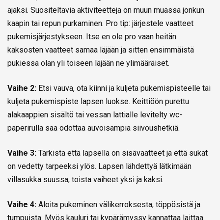
ajaksi. Suositeltavia aktiviteetteja on muun muassa jonkun
kaapin tai repun purkaminen. Pro tip: järjestele vaatteet
pukemisjärjestykseen. Itse en ole pro vaan heitän
kaksosten vaatteet samaa läjään ja sitten ensimmäistä
pukiessa olan yli toiseen läjään ne ylimääräiset.
Vaihe 2:
Etsi vauva, ota kiinni ja kuljeta pukemispisteelle tai
kuljeta pukemispiste lapsen luokse. Keittiöön purettu
alakaappien sisältö tai vessan lattialle levitelty wc-
paperirulla saa odottaa auvoisampia siivoushetkiä.
Vaihe 3:
Tarkista että lapsella on sisävaatteet ja että sukat
on vedetty tarpeeksi ylös. Lapsen lähdettyä lätkimään
villasukka suussa, toista vaiheet yksi ja kaksi.
Vaihe 4:
Aloita pukeminen välikerroksesta, töppösistä ja
tumpuista. Myös kauluri tai kypärämyssy kannattaa laittaa