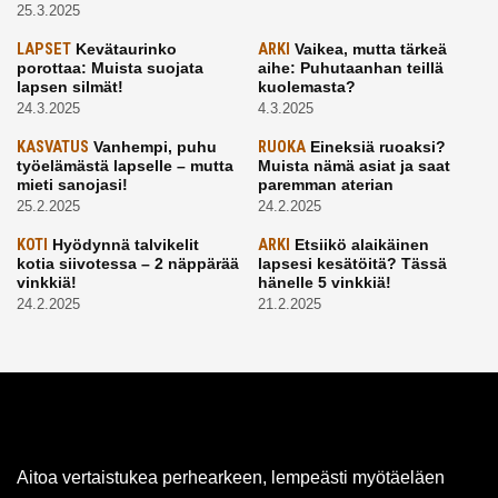
25.3.2025
LAPSET
Kevätaurinko
ARKI
Vaikea, mutta tärkeä
porottaa: Muista suojata
aihe: Puhutaanhan teillä
lapsen silmät!
kuolemasta?
24.3.2025
4.3.2025
KASVATUS
Vanhempi, puhu
RUOKA
Eineksiä ruoaksi?
työelämästä lapselle – mutta
Muista nämä asiat ja saat
mieti sanojasi!
paremman aterian
25.2.2025
24.2.2025
KOTI
Hyödynnä talvikelit
ARKI
Etsiikö alaikäinen
kotia siivotessa – 2 näppärää
lapsesi kesätöitä? Tässä
vinkkiä!
hänelle 5 vinkkiä!
24.2.2025
21.2.2025
Aitoa vertaistukea perhearkeen, lempeästi myötäeläen