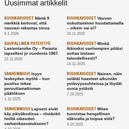
Uusimmat artikkelit
RUUHKAVUODET
Nämä 9
RUUHKAVUODET
Vauvan
merkkiä kertovat, että
nukuttaminen huudattamalla
vauvasi rakastaa sinua
– oikein vai ei?
8.1.2026
24.11.2025
KAUPALLINEN YHTEISTYÖ
RUUHKAVUODET
Minkä
Lastentarvike Oy – Parasta
ikäiseksi vanhempien pitäisi
lapsellesi jo vuodesta 1967
auttaa lastaan
taloudellisesti?
21.11.2025
14.11.2025
VANHEMMUUS
Isyys
RUUHKAVUODET
Nainen, näin
leskeyden myötä – kun
selätät haasteet aikuisiän
puoliso tekee
ystävyyssuhteissa ja löydät
peruuttamattoman
uusia ystäviä
päätöksen
7.10.2025
1.11.2025
VANHEMMUUS
Lapseni eivät
RUUHKAVUODET
Miten
käy päiväkodissa – riistänkö
tunnistaa hengellinen
heiltä oikeuden
väkivalta ja toipua siitä?
varhaiskasvatukseen?
4.10.2025