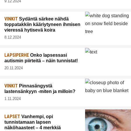
9.12.2024
VINKIT
Sydäntä särkee nähdä
toppatakkiin kääriytyneen ihmisen
vieressä hytisevä koira
8.12.2024
LAPSIPERHE
Onko lapsessasi
autismin piirteitä – näin tunnistat!
20.11.2024
VINKIT
Pinnasängystä
lastensänkyyn -miten ja milloin?
1.11.2024
LAPSET
Vanhempi, opi
tunnistamaan lapsen
näköhaasteet – 4 merkkiä