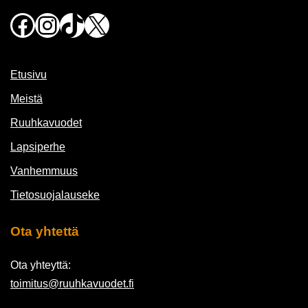
Facebook
Instagram
TikTok
X
Etusivu
Meistä
Ruuhkavuodet
Lapsiperhe
Vanhemmuus
Tietosuojalauseke
Ota yhtettä
Ota yhteyttä:
toimitus@ruuhkavuodet.fi