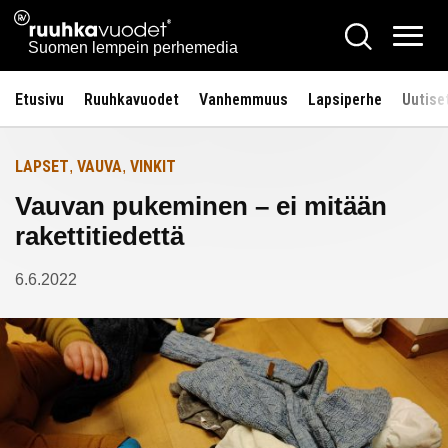
Siirry
Ruuhkavuodet.fi
Hae
Etusivulle
sisältöön
Vali
Suomen lempein perhemedia
Etusivu
Ruuhkavuodet
Vanhemmuus
Lapsiperhe
Uutise
LAPSET
VAUVA
VINKIT
,
,
Vauvan pukeminen – ei mitään
rakettitiedettä
6.6.2022