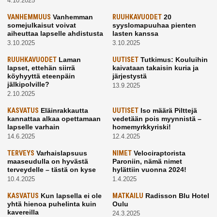
4.10.2025
VANHEMMUUS
Vanhemman
RUUHKAVUODET
20
somejulkaisut voivat
syyslomapuuhaa pienten
aiheuttaa lapselle ahdistusta
lasten kanssa
3.10.2025
3.10.2025
RUUHKAVUODET
Laman
UUTISET
Tutkimus: Kouluihin
lapset, ettehän siirrä
kaivataan takaisin kuria ja
köyhyyttä eteenpäin
järjestystä
jälkipolville?
13.9.2025
2.10.2025
KASVATUS
Eläinrakkautta
UUTISET
Iso määrä Pilttejä
kannattaa alkaa opettamaan
vedetään pois myynnistä –
lapselle varhain
homemyrkkyriski!
14.6.2025
12.4.2025
TERVEYS
Varhaislapsuus
NIMET
Velociraptorista
maaseudulla on hyvästä
Paroniin, nämä nimet
terveydelle – tästä on kyse
hylättiin vuonna 2024!
10.4.2025
1.4.2025
KASVATUS
Kun lapsella ei ole
MATKAILU
Radisson Blu Hotel
yhtä hienoa puhelinta kuin
Oulu
kavereilla
24.3.2025