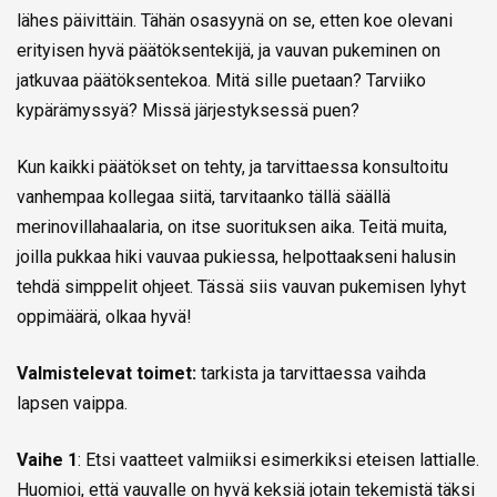
lähes päivittäin. Tähän osasyynä on se, etten koe olevani
erityisen hyvä päätöksentekijä, ja vauvan pukeminen on
jatkuvaa päätöksentekoa. Mitä sille puetaan? Tarviiko
kypärämyssyä? Missä järjestyksessä puen?
Kun kaikki päätökset on tehty, ja tarvittaessa konsultoitu
vanhempaa kollegaa siitä, tarvitaanko tällä säällä
merinovillahaalaria, on itse suorituksen aika. Teitä muita,
joilla pukkaa hiki vauvaa pukiessa, helpottaakseni halusin
tehdä simppelit ohjeet. Tässä siis vauvan pukemisen lyhyt
oppimäärä, olkaa hyvä!
Valmistelevat toimet:
tarkista ja tarvittaessa vaihda
lapsen vaippa.
Vaihe 1
: Etsi vaatteet valmiiksi esimerkiksi eteisen lattialle.
Huomioi, että vauvalle on hyvä keksiä jotain tekemistä täksi