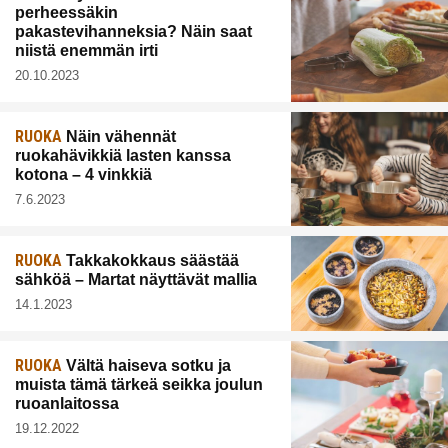
perheessäkin
pakastevihanneksia? Näin saat
niistä enemmän irti
20.10.2023
RUOKA
Näin vähennät
ruokahävikkiä lasten kanssa
kotona – 4 vinkkiä
7.6.2023
RUOKA
Takkakokkaus säästää
sähköä – Martat näyttävät mallia
14.1.2023
RUOKA
Vältä haiseva sotku ja
muista tämä tärkeä seikka joulun
ruoanlaitossa
19.12.2022