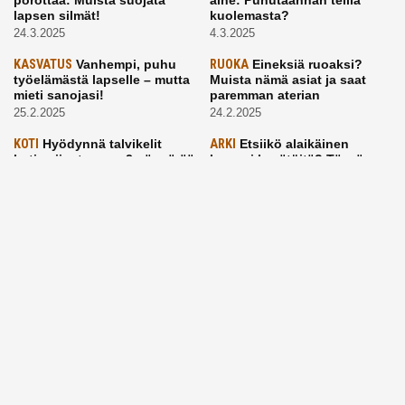
lapsen silmät!
kuolemasta?
24.3.2025
4.3.2025
KASVATUS
Vanhempi, puhu
RUOKA
Eineksiä ruoaksi?
työelämästä lapselle – mutta
Muista nämä asiat ja saat
mieti sanojasi!
paremman aterian
25.2.2025
24.2.2025
KOTI
Hyödynnä talvikelit
ARKI
Etsiikö alaikäinen
kotia siivotessa – 2 näppärää
lapsesi kesätöitä? Tässä
vinkkiä!
hänelle 5 vinkkiä!
24.2.2025
21.2.2025
Aitoa vertaistukea perhearkeen, lempeästi myötäeläen
Facebook
Instagram
TikTok
X