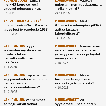
RUUHKAVUODET
Nämä 9
RUUHKAVUODET
Vauvan
merkkiä kertovat, että
nukuttaminen huudattamalla
vauvasi rakastaa sinua
– oikein vai ei?
8.1.2026
24.11.2025
KAUPALLINEN YHTEISTYÖ
RUUHKAVUODET
Minkä
Lastentarvike Oy – Parasta
ikäiseksi vanhempien pitäisi
lapsellesi jo vuodesta 1967
auttaa lastaan
taloudellisesti?
21.11.2025
14.11.2025
VANHEMMUUS
Isyys
RUUHKAVUODET
Nainen, näin
leskeyden myötä – kun
selätät haasteet aikuisiän
puoliso tekee
ystävyyssuhteissa ja löydät
peruuttamattoman
uusia ystäviä
päätöksen
7.10.2025
1.11.2025
VANHEMMUUS
Lapseni eivät
RUUHKAVUODET
Miten
käy päiväkodissa – riistänkö
tunnistaa hengellinen
heiltä oikeuden
väkivalta ja toipua siitä?
varhaiskasvatukseen?
4.10.2025
4.10.2025
VANHEMMUUS
Vanhemman
RUUHKAVUODET
20
somejulkaisut voivat
syyslomapuuhaa pienten