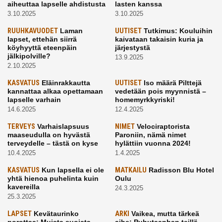
aiheuttaa lapselle ahdistusta
lasten kanssa
3.10.2025
3.10.2025
RUUHKAVUODET
Laman
UUTISET
Tutkimus: Kouluihin
lapset, ettehän siirrä
kaivataan takaisin kuria ja
köyhyyttä eteenpäin
järjestystä
jälkipolville?
13.9.2025
2.10.2025
KASVATUS
Eläinrakkautta
UUTISET
Iso määrä Pilttejä
kannattaa alkaa opettamaan
vedetään pois myynnistä –
lapselle varhain
homemyrkkyriski!
14.6.2025
12.4.2025
TERVEYS
Varhaislapsuus
NIMET
Velociraptorista
maaseudulla on hyvästä
Paroniin, nämä nimet
terveydelle – tästä on kyse
hylättiin vuonna 2024!
10.4.2025
1.4.2025
KASVATUS
Kun lapsella ei ole
MATKAILU
Radisson Blu Hotel
yhtä hienoa puhelinta kuin
Oulu
kavereilla
24.3.2025
25.3.2025
LAPSET
Kevätaurinko
ARKI
Vaikea, mutta tärkeä
porottaa: Muista suojata
aihe: Puhutaanhan teillä