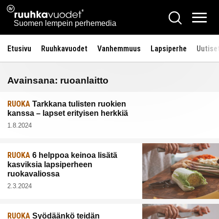
Siirry
Ruuhkavuodet.fi
Hae
sisältöön
Vali
Suomen lempein perhemedia
Etusivu
Ruuhkavuodet
Vanhemmuus
Lapsiperhe
Uutise
Avainsana:
ruoanlaitto
RUOKA
Tarkkana tulisten ruokien
kanssa – lapset erityisen herkkiä
1.8.2024
RUOKA
6 helppoa keinoa lisätä
kasviksia lapsiperheen
ruokavaliossa
2.3.2024
RUOKA
Syödäänkö teidän