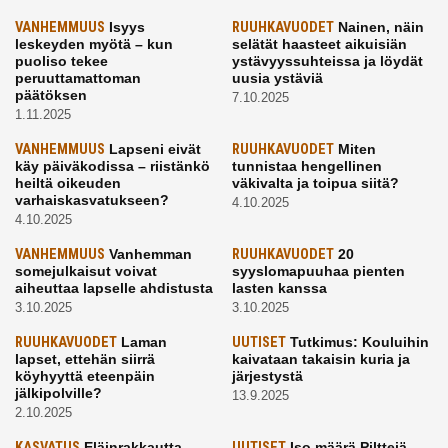
VANHEMMUUS
Isyys
RUUHKAVUODET
Nainen, näin
leskeyden myötä – kun
selätät haasteet aikuisiän
puoliso tekee
ystävyyssuhteissa ja löydät
peruuttamattoman
uusia ystäviä
päätöksen
7.10.2025
1.11.2025
VANHEMMUUS
Lapseni eivät
RUUHKAVUODET
Miten
käy päiväkodissa – riistänkö
tunnistaa hengellinen
heiltä oikeuden
väkivalta ja toipua siitä?
varhaiskasvatukseen?
4.10.2025
4.10.2025
VANHEMMUUS
Vanhemman
RUUHKAVUODET
20
somejulkaisut voivat
syyslomapuuhaa pienten
aiheuttaa lapselle ahdistusta
lasten kanssa
3.10.2025
3.10.2025
RUUHKAVUODET
Laman
UUTISET
Tutkimus: Kouluihin
lapset, ettehän siirrä
kaivataan takaisin kuria ja
köyhyyttä eteenpäin
järjestystä
jälkipolville?
13.9.2025
2.10.2025
KASVATUS
Eläinrakkautta
UUTISET
Iso määrä Pilttejä