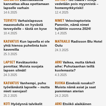
kannattaa alkaa opettamaan
vedetään pois myynnistä –
lapselle varhain
homemyrkkyriski!
14.6.2025
12.4.2025
TERVEYS
Varhaislapsuus
NIMET
Velociraptorista
maaseudulla on hyvästä
Paroniin, nämä nimet
terveydelle – tästä on kyse
hylättiin vuonna 2024!
10.4.2025
1.4.2025
KASVATUS
Kun lapsella ei ole
MATKAILU
Radisson Blu Hotel
yhtä hienoa puhelinta kuin
Oulu
kavereilla
24.3.2025
25.3.2025
LAPSET
Kevätaurinko
ARKI
Vaikea, mutta tärkeä
porottaa: Muista suojata
aihe: Puhutaanhan teillä
lapsen silmät!
kuolemasta?
24.3.2025
4.3.2025
KASVATUS
Vanhempi, puhu
RUOKA
Eineksiä ruoaksi?
työelämästä lapselle – mutta
Muista nämä asiat ja saat
mieti sanojasi!
paremman aterian
25.2.2025
24.2.2025
KOTI
Hyödynnä talvikelit
ARKI
Etsiikö alaikäinen