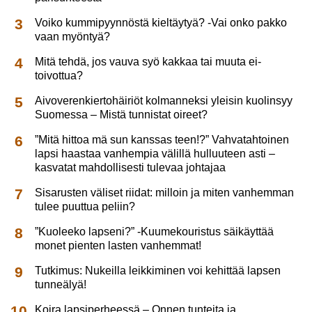
Voiko kummipyynnöstä kieltäytyä? -Vai onko pakko
vaan myöntyä?
Mitä tehdä, jos vauva syö kakkaa tai muuta ei-
toivottua?
Aivoverenkiertohäiriöt kolmanneksi yleisin kuolinsyy
Suomessa – Mistä tunnistat oireet?
”Mitä hittoa mä sun kanssas teen!?” Vahvatahtoinen
lapsi haastaa vanhempia välillä hulluuteen asti –
kasvatat mahdollisesti tulevaa johtajaa
Sisarusten väliset riidat: milloin ja miten vanhemman
tulee puuttua peliin?
”Kuoleeko lapseni?” -Kuumekouristus säikäyttää
monet pienten lasten vanhemmat!
Tutkimus: Nukeilla leikkiminen voi kehittää lapsen
tunneälyä!
Koira lapsiperheessä – Onnen tunteita ja