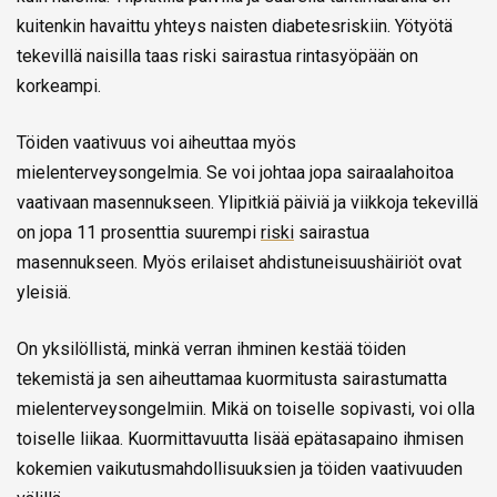
kuitenkin havaittu yhteys naisten diabetesriskiin. Yötyötä
tekevillä naisilla taas riski sairastua rintasyöpään on
korkeampi.
Töiden vaativuus voi aiheuttaa myös
mielenterveysongelmia. Se voi johtaa jopa sairaalahoitoa
vaativaan masennukseen. Ylipitkiä päiviä ja viikkoja tekevillä
on jopa 11 prosenttia suurempi
riski
sairastua
masennukseen. Myös erilaiset ahdistuneisuushäiriöt ovat
yleisiä.
On yksilöllistä, minkä verran ihminen kestää töiden
tekemistä ja sen aiheuttamaa kuormitusta sairastumatta
mielenterveysongelmiin. Mikä on toiselle sopivasti, voi olla
toiselle liikaa. Kuormittavuutta lisää epätasapaino ihmisen
kokemien vaikutusmahdollisuuksien ja töiden vaativuuden