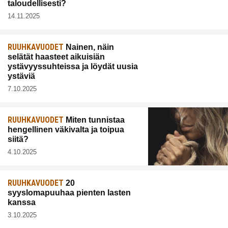
taloudellisesti?
14.11.2025
RUUHKAVUODET
Nainen, näin
selätät haasteet aikuisiän
ystävyyssuhteissa ja löydät uusia
ystäviä
7.10.2025
RUUHKAVUODET
Miten tunnistaa
hengellinen väkivalta ja toipua
siitä?
4.10.2025
RUUHKAVUODET
20
syyslomapuuhaa pienten lasten
kanssa
3.10.2025