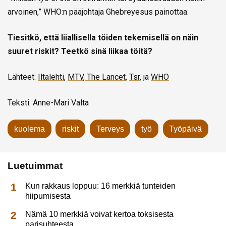
arvoinen,” WHO:n pääjohtaja Ghebreyesus painottaa.
Tiesitkö, että liiallisella töiden tekemisellä on näin
suuret riskit? Teetkö sinä liikaa töitä?
Lähteet:
Iltalehti
,
MTV
,
The Lancet
,
Tsr
, ja
WHO
Teksti: Anne-Mari Valta
kuolema
riskit
Terveys
työ
Työpäivä
Luetuimmat
Kun rakkaus loppuu: 16 merkkiä tunteiden
hiipumisesta
Nämä 10 merkkiä voivat kertoa toksisesta
parisuhteesta