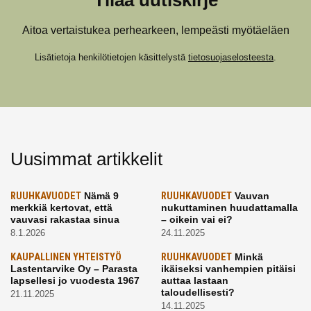
Tilaa uutiskirje
Aitoa vertaistukea perhearkeen, lempeästi myötäeläen
Lisätietoja henkilötietojen käsittelystä
tietosuojaselosteesta
.
Uusimmat artikkelit
RUUHKAVUODET
Nämä 9
RUUHKAVUODET
Vauvan
merkkiä kertovat, että
nukuttaminen huudattamalla
vauvasi rakastaa sinua
– oikein vai ei?
8.1.2026
24.11.2025
KAUPALLINEN YHTEISTYÖ
RUUHKAVUODET
Minkä
Lastentarvike Oy – Parasta
ikäiseksi vanhempien pitäisi
lapsellesi jo vuodesta 1967
auttaa lastaan
taloudellisesti?
21.11.2025
14.11.2025