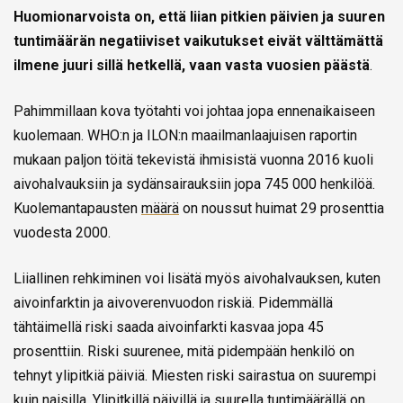
Huomionarvoista on, että liian pitkien päivien ja suuren
tuntimäärän negatiiviset vaikutukset eivät välttämättä
ilmene juuri sillä hetkellä, vaan vasta vuosien päästä
.
Pahimmillaan kova työtahti voi johtaa jopa ennenaikaiseen
kuolemaan. WHO:n ja ILON:n maailmanlaajuisen raportin
mukaan paljon töitä tekevistä ihmisistä vuonna 2016 kuoli
aivohalvauksiin ja sydänsairauksiin jopa 745 000 henkilöä.
Kuolemantapausten
määrä
on noussut huimat 29 prosenttia
vuodesta 2000.
Liiallinen rehkiminen voi lisätä myös aivohalvauksen, kuten
aivoinfarktin ja aivoverenvuodon riskiä. Pidemmällä
tähtäimellä riski saada aivoinfarkti kasvaa jopa 45
prosenttiin. Riski suurenee, mitä pidempään henkilö on
tehnyt ylipitkiä päiviä. Miesten riski sairastua on suurempi
kuin naisilla. Ylipitkillä päivillä ja suurella tuntimäärällä on