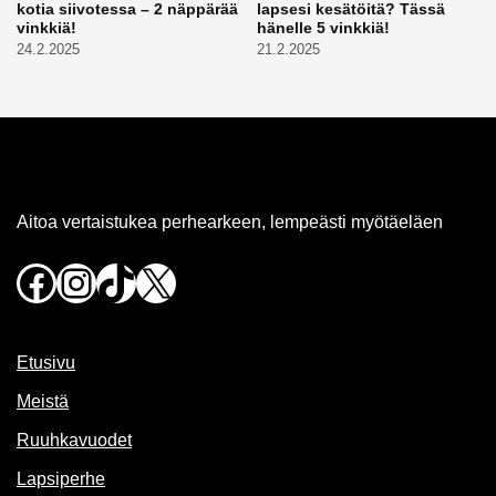
kotia siivotessa – 2 näppärää
lapsesi kesätöitä? Tässä
vinkkiä!
hänelle 5 vinkkiä!
24.2.2025
21.2.2025
Aitoa vertaistukea perhearkeen, lempeästi myötäeläen
Facebook
Instagram
TikTok
X
Etusivu
Meistä
Ruuhkavuodet
Lapsiperhe