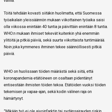
välillä.
Töitä tehdään kovasti siitäkin huolimatta, että Suomessa
työaikalain yleissäännön mukaan viikottainen työaika saisi
olla viikossa enintään 40 tuntia ja päivittäin enintään 8 tuntia.
WHO:n mukaan ihmiset tekevät kuitenkin yhä enemmän
ylitöitä ja pitkiä päiviä, sekä suurta viikottaista tuntimäärää.
Noin joka kymmenes ihminen tekee säännöllisesti pitkiä
päiviä.
WHO on huolissaan töiden määrästä sekä siitä, että
koronapandemia etätöineen on osaltaan pidentänyt
entisestään ihmisten töiden tekoa. Etätöiden vuoksi töiden
tekemisen ja vapaa-ajan, sekä kodin välinen raja on
hämärtynyt.
”Mikään työ ei ole aivoinfarktin tai sydänsairauden riskin