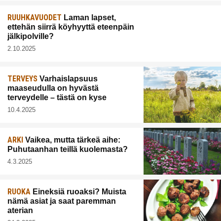
RUUHKAVUODET
Laman lapset,
ettehän siirrä köyhyyttä eteenpäin
jälkipolville?
2.10.2025
TERVEYS
Varhaislapsuus
maaseudulla on hyvästä
terveydelle – tästä on kyse
10.4.2025
ARKI
Vaikea, mutta tärkeä aihe:
Puhutaanhan teillä kuolemasta?
4.3.2025
RUOKA
Eineksiä ruoaksi? Muista
nämä asiat ja saat paremman
aterian