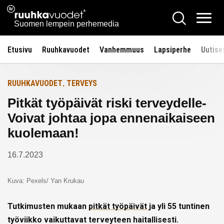
Siirry
Ruuhkavuodet.fi
Hae
Etusivulle
sisältöön
Vali
Suomen lempein perhemedia
Etusivu
Ruuhkavuodet
Vanhemmuus
Lapsiperhe
Uutise
RUUHKAVUODET
TERVEYS
,
Pitkät työpäivät riski terveydelle-
Voivat johtaa jopa ennenaikaiseen
kuolemaan!
16.7.2023
Kuva: Pexels/ Yan Krukau
Tutkimusten mukaan
pitkät työpäivät
ja yli 55 tuntinen
työviikko vaikuttavat terveyteen haitallisesti.