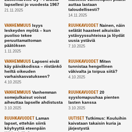
lapsellesi jo vuodesta 1967
auttaa lastaan
taloudellisesti?
21.11.2025
14.11.2025
VANHEMMUUS
Isyys
RUUHKAVUODET
Nainen, näin
leskeyden myötä – kun
selätät haasteet aikuisiän
puoliso tekee
ystävyyssuhteissa ja löydät
peruuttamattoman
uusia ystäviä
päätöksen
7.10.2025
1.11.2025
VANHEMMUUS
Lapseni eivät
RUUHKAVUODET
Miten
käy päiväkodissa – riistänkö
tunnistaa hengellinen
heiltä oikeuden
väkivalta ja toipua siitä?
varhaiskasvatukseen?
4.10.2025
4.10.2025
VANHEMMUUS
Vanhemman
RUUHKAVUODET
20
somejulkaisut voivat
syyslomapuuhaa pienten
aiheuttaa lapselle ahdistusta
lasten kanssa
3.10.2025
3.10.2025
RUUHKAVUODET
Laman
UUTISET
Tutkimus: Kouluihin
lapset, ettehän siirrä
kaivataan takaisin kuria ja
köyhyyttä eteenpäin
järjestystä