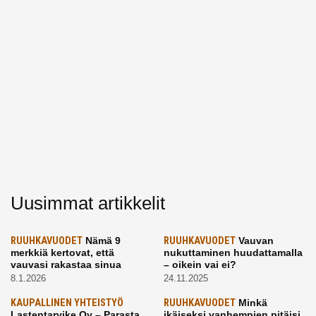
Uusimmat artikkelit
RUUHKAVUODET
Nämä 9
RUUHKAVUODET
Vauvan
merkkiä kertovat, että
nukuttaminen huudattamalla
vauvasi rakastaa sinua
– oikein vai ei?
8.1.2026
24.11.2025
KAUPALLINEN YHTEISTYÖ
RUUHKAVUODET
Minkä
Lastentarvike Oy – Parasta
ikäiseksi vanhempien pitäisi