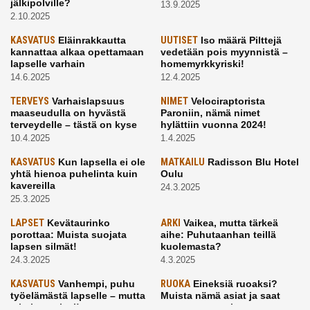
jälkipolville?
13.9.2025
2.10.2025
KASVATUS
Eläinrakkautta
UUTISET
Iso määrä Pilttejä
kannattaa alkaa opettamaan
vedetään pois myynnistä –
lapselle varhain
homemyrkkyriski!
14.6.2025
12.4.2025
TERVEYS
Varhaislapsuus
NIMET
Velociraptorista
maaseudulla on hyvästä
Paroniin, nämä nimet
terveydelle – tästä on kyse
hylättiin vuonna 2024!
10.4.2025
1.4.2025
KASVATUS
Kun lapsella ei ole
MATKAILU
Radisson Blu Hotel
yhtä hienoa puhelinta kuin
Oulu
kavereilla
24.3.2025
25.3.2025
LAPSET
Kevätaurinko
ARKI
Vaikea, mutta tärkeä
porottaa: Muista suojata
aihe: Puhutaanhan teillä
lapsen silmät!
kuolemasta?
24.3.2025
4.3.2025
KASVATUS
Vanhempi, puhu
RUOKA
Eineksiä ruoaksi?
työelämästä lapselle – mutta
Muista nämä asiat ja saat
mieti sanojasi!
paremman aterian