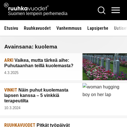
Siirry
Ruuhkavuodet.fi
Hae
sisältöön
Vali
Suomen lempein perhemedia
Etusivu
Ruuhkavuodet
Vanhemmuus
Lapsiperhe
Uutise
Avainsana:
kuolema
ARKI
Vaikea, mutta tärkeä aihe:
Puhutaanhan teillä kuolemasta?
4.3.2025
VINKIT
Näin puhut kuolemasta
lapsen kanssa – 5 vinkkiä
terapeutilta
10.3.2024
RUUHKAVUODET
Pitkät työpäivät