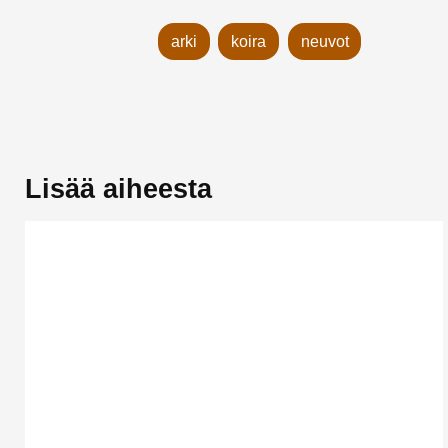
arki
koira
neuvot
Lisää aiheesta