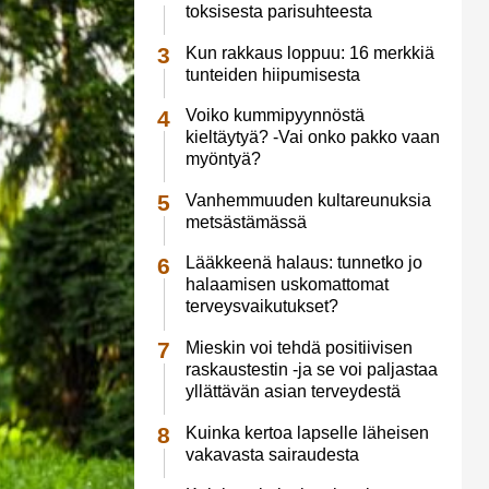
toksisesta parisuhteesta
Kun rakkaus loppuu: 16 merkkiä
tunteiden hiipumisesta
Voiko kummipyynnöstä
kieltäytyä? -Vai onko pakko vaan
myöntyä?
Vanhemmuuden kultareunuksia
metsästämässä
Lääkkeenä halaus: tunnetko jo
halaamisen uskomattomat
terveysvaikutukset?
Mieskin voi tehdä positiivisen
raskaustestin -ja se voi paljastaa
yllättävän asian terveydestä
Kuinka kertoa lapselle läheisen
vakavasta sairaudesta