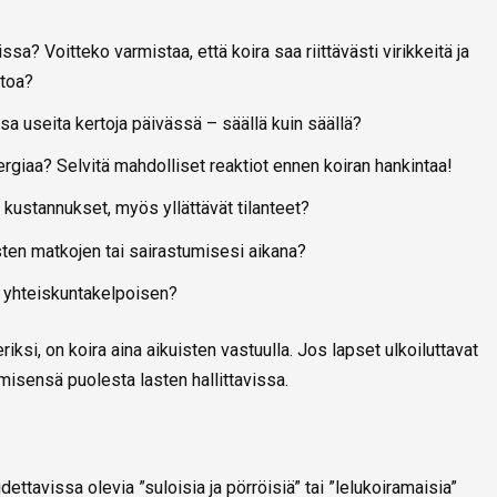
sa? Voitteko varmistaa, että koira saa riittävästi virikkeitä ja
itoa?
a useita kertoja päivässä – säällä kuin säällä?
ergiaa? Selvitä mahdolliset reaktiot ennen koiran hankintaa!
 kustannukset, myös yllättävät tilanteet?
sten matkojen tai sairastumisesi aikana?
i yhteiskuntakelpoisen?
iksi, on koira aina aikuisten vastuulla. Jos lapset ulkoiluttavat
misensä puolesta lasten hallittavissa.
dettavissa olevia ”suloisia ja pörröisiä” tai ”lelukoiramaisia”