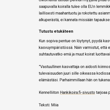
saapuvalla koiralla tulee olla EU:n lemmik
laillisesti maahantuotu ja rokotettu asianm
alkuperästä, ei kannata missään tapaukse
Tutustu etukäteen
Kun sopiva pentue on löytynyt, pyydä kasv
kasvuympäristössä. Näin varmistut, että emä
suhtautuvatko emä ja muut koirat luottavai
”Vastuullinen kasvattaja on aidosti kiinnos
tulevaisuuden juuri sille oikeassa kodissa
elämästäsi. Parhaimmillaan hän on tukenas
Kennelliiton
Hankikoira.fi-sivusto
tarjoaa p
Teksti: Miia