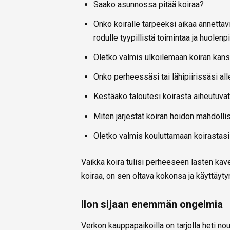
Saako asunnossa pitää koiraa?
Onko koiralle tarpeeksi aikaa annettavis
rodulle tyypillistä toimintaa ja huolenp
Oletko valmis ulkoilemaan koiran kanss
Onko perheessäsi tai lähipiirissäsi all
Kestääkö taloutesi koirasta aiheutuvat
Miten järjestät koiran hoidon mahdolli
Oletko valmis kouluttamaan koirastas
Vaikka koira tulisi perheeseen lasten kaver
koiraa, on sen oltava kokonsa ja käyttäyty
Ilon sijaan enemmän ongelmia
Verkon kauppapaikoilla on tarjolla heti nou