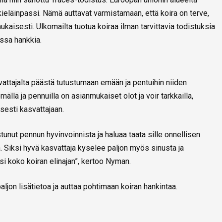
kieläinpassi. Nämä auttavat varmistamaan, että koira on terve,
ukaisesti. Ulkomailta tuotua koiraa ilman tarvittavia todistuksia
ssa hankkia.
attajalta päästä tutustumaan emään ja pentuihin niiden
llä ja pennuilla on asianmukaiset olot ja voir tarkkailla,
sesti kasvattajaan.
tunut pennun hyvinvoinnista ja haluaa taata sille onnellisen
. Siksi hyvä kasvattaja kyselee paljon myös sinusta ja
i koko koiran elinajan”, kertoo Nyman.
aljon lisätietoa ja auttaa pohtimaan koiran hankintaa.