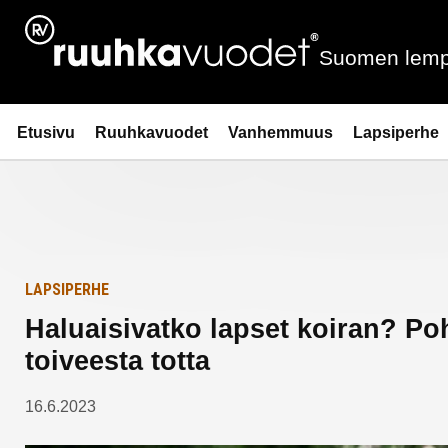
Siirry
Etusivulle
sisältöön
Suomen lemp
Ruuhkavuodet.fi
Etusivu
Ruuhkavuodet
Vanhemmuus
Lapsiperhe
LAPSIPERHE
Haluaisivatko lapset koiran? Poh
toiveesta totta
16.6.2023