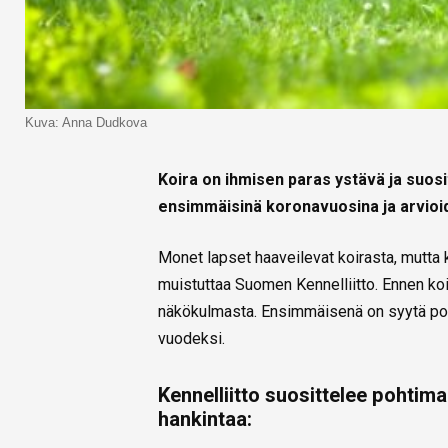
Kuva: Anna Dudkova
Koira on ihmisen paras ystävä ja suos
ensimmäisinä koronavuosina ja arvioi
Monet lapset haaveilevat koirasta, mutta k
muistuttaa Suomen Kennelliitto. Ennen ko
näkökulmasta. Ensimmäisenä on syytä poht
vuodeksi.
Kennelliitto suosittelee pohti
hankintaa: