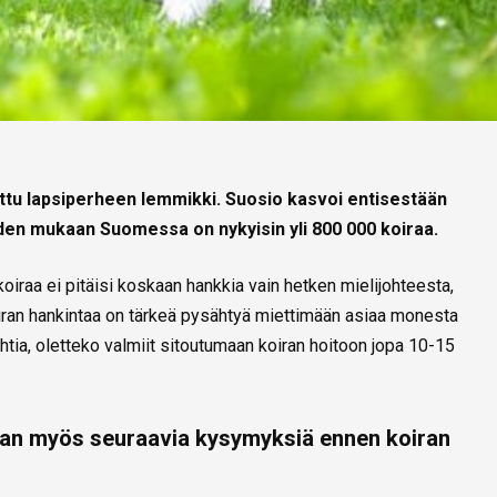
ittu lapsiperheen lemmikki. Suosio kasvoi entisestään
den mukaan Suomessa on nykyisin yli 800 000 koiraa.
oiraa ei pitäisi koskaan hankkia vain hetken mielijohteesta,
iran hankintaa on tärkeä pysähtyä miettimään asiaa monesta
ia, oletteko valmiit sitoutumaan koiran hoitoon jopa 10-15
maan myös seuraavia kysymyksiä ennen koiran