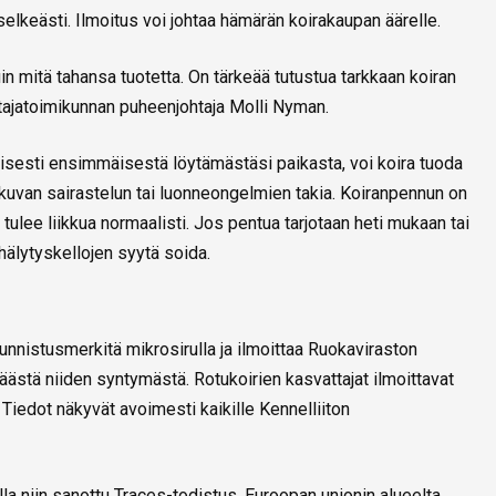
 selkeästi. Ilmoitus voi johtaa hämärän koirakaupan äärelle.
n mitä tahansa tuotetta. On tärkeää tutustua tarkkaan koiran
ttajatoimikunnan puheenjohtaja Molli Nyman.
isesti ensimmäisestä löytämästäsi paikasta, voi koira tuoda
kuvan sairastelun tai luonneongelmien takia. Koiranpennun on
n tulee liikkua normaalisti. Jos pentua tarjotaan heti mukaan tai
 hälytyskellojen syytä soida.
nnistusmerkitä mikrosirulla ja ilmoittaa Ruokaviraston
äästä niiden syntymästä. Rotukoirien kasvattajat ilmoittavat
Tiedot näkyvät avoimesti kaikille Kennelliiton
la niin sanottu Traces-todistus. Euroopan unionin alueelta