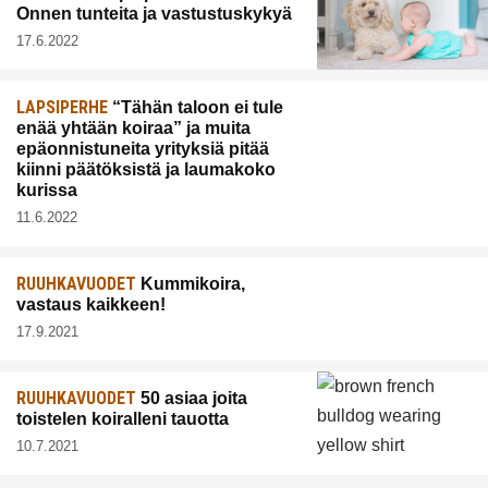
Onnen tunteita ja vastustuskykyä
17.6.2022
LAPSIPERHE
“Tähän taloon ei tule
enää yhtään koiraa” ja muita
epäonnistuneita yrityksiä pitää
kiinni päätöksistä ja laumakoko
kurissa
11.6.2022
RUUHKAVUODET
Kummikoira,
vastaus kaikkeen!
17.9.2021
RUUHKAVUODET
50 asiaa joita
toistelen koiralleni tauotta
10.7.2021