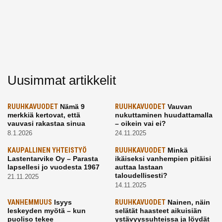
Uusimmat artikkelit
RUUHKAVUODET
Nämä 9
RUUHKAVUODET
Vauvan
merkkiä kertovat, että
nukuttaminen huudattamalla
vauvasi rakastaa sinua
– oikein vai ei?
8.1.2026
24.11.2025
KAUPALLINEN YHTEISTYÖ
RUUHKAVUODET
Minkä
Lastentarvike Oy – Parasta
ikäiseksi vanhempien pitäisi
lapsellesi jo vuodesta 1967
auttaa lastaan
taloudellisesti?
21.11.2025
14.11.2025
VANHEMMUUS
Isyys
RUUHKAVUODET
Nainen, näin
leskeyden myötä – kun
selätät haasteet aikuisiän
puoliso tekee
ystävyyssuhteissa ja löydät