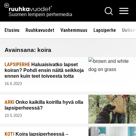
Siirry
Ruuhkavuodet.fi
Hae
sisältöön
Vali
Suomen lempein perhemedia
Etusivu
Ruuhkavuodet
Vanhemmuus
Lapsiperhe
Uutise
Avainsana:
koira
LAPSIPERHE
Haluaisivatko lapset
koiran? Pohdi ensin näitä seikkoja
ennen kuin teet toiveesta totta
16.6.2023
ARKI
Onko kaikilla koirilla hyvä olla
lapsiperheessä?
10.5.2023
KOTI
Koira lapsiperheessä –