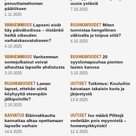
peruuttamattoman
uusia ystäviä
päätöksen
7.10.2025
1.11.2025
VANHEMMUUS
Lapseni eivät
RUUHKAVUODET
Miten
käy päiväkodissa – riistänkö
tunnistaa hengellinen
heiltä oikeuden
väkivalta ja toipua siitä?
varhaiskasvatukseen?
4.10.2025
4.10.2025
VANHEMMUUS
Vanhemman
RUUHKAVUODET
20
somejulkaisut voivat
syyslomapuuhaa pienten
aiheuttaa lapselle ahdistusta
lasten kanssa
3.10.2025
3.10.2025
RUUHKAVUODET
Laman
UUTISET
Tutkimus: Kouluihin
lapset, ettehän siirrä
kaivataan takaisin kuria ja
köyhyyttä eteenpäin
järjestystä
jälkipolville?
13.9.2025
2.10.2025
KASVATUS
Eläinrakkautta
UUTISET
Iso määrä Pilttejä
kannattaa alkaa opettamaan
vedetään pois myynnistä –
lapselle varhain
homemyrkkyriski!
14.6.2025
12.4.2025