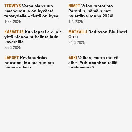
TERVEYS
Varhaislapsuus
NIMET
Velociraptorista
maaseudulla on hyvästä
Paroniin, nämä nimet
terveydelle – tästä on kyse
hylättiin vuonna 2024!
10.4.2025
1.4.2025
KASVATUS
Kun lapsella ei ole
MATKAILU
Radisson Blu Hotel
yhtä hienoa puhelinta kuin
Oulu
kavereilla
24.3.2025
25.3.2025
LAPSET
Kevätaurinko
ARKI
Vaikea, mutta tärkeä
porottaa: Muista suojata
aihe: Puhutaanhan teillä
lapsen silmät!
kuolemasta?
24.3.2025
4.3.2025
KASVATUS
Vanhempi, puhu
RUOKA
Eineksiä ruoaksi?
työelämästä lapselle – mutta
Muista nämä asiat ja saat
mieti sanojasi!
paremman aterian
25.2.2025
24.2.2025
KOTI
Hyödynnä talvikelit
ARKI
Etsiikö alaikäinen
kotia siivotessa – 2 näppärää
lapsesi kesätöitä? Tässä
vinkkiä!
hänelle 5 vinkkiä!
24.2.2025
21.2.2025