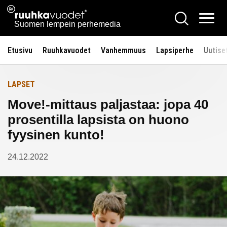
Siirry
Ruuhkavuodet.fi
Hae
Etusivulle
sisältöön
Vali
Suomen lempein perhemedia
Etusivu
Ruuhkavuodet
Vanhemmuus
Lapsiperhe
Uutise
LAPSET
Move!-mittaus paljastaa: jopa 40
prosentilla lapsista on huono
fyysinen kunto!
24.12.2022