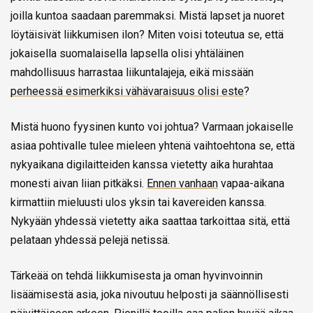
joilla kuntoa saadaan paremmaksi. Mistä lapset ja nuoret
löytäisivät liikkumisen ilon? Miten voisi toteutua se, että
jokaisella suomalaisella lapsella olisi yhtäläinen
mahdollisuus harrastaa liikuntalajeja, eikä missään
perheessä esimerkiksi vähävaraisuus olisi este
?
Mistä huono fyysinen kunto voi johtua? Varmaan jokaiselle
asiaa pohtivalle tulee mieleen yhtenä vaihtoehtona se, että
nykyaikana digilaitteiden kanssa vietetty aika hurahtaa
monesti aivan liian pitkäksi.
Ennen vanhaan
vapaa-aikana
kirmattiin mieluusti ulos yksin tai kavereiden kanssa.
Nykyään yhdessä vietetty aika saattaa tarkoittaa sitä, että
pelataan yhdessä pelejä netissä.
Tärkeää on tehdä liikkumisesta ja oman hyvinvoinnin
lisäämisestä asia, joka nivoutuu helposti ja säännöllisesti