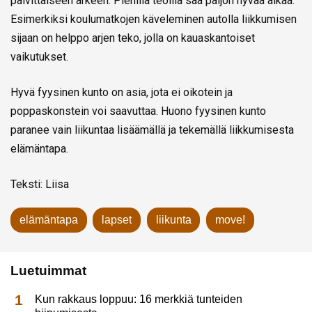
päivittäiseen arkeen. Pienillä teoilla saa paljon hyvää aikaa.
Esimerkiksi koulumatkojen käveleminen autolla liikkumisen
sijaan on helppo arjen teko, jolla on kauaskantoiset
vaikutukset.
Hyvä fyysinen kunto on asia, jota ei oikotein ja
poppaskonstein voi saavuttaa. Huono fyysinen kunto
paranee vain liikuntaa lisäämällä ja tekemällä liikkumisesta
elämäntapa.
Teksti: Liisa
elämäntapa
lapset
liikunta
move!
Luetuimmat
Kun rakkaus loppuu: 16 merkkiä tunteiden