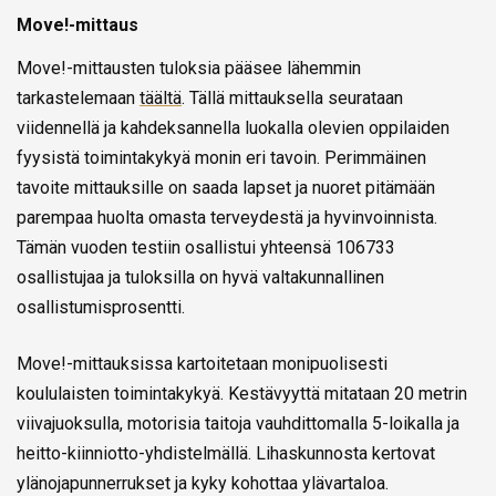
Move!-mittaus
Move!-mittausten tuloksia pääsee lähemmin
tarkastelemaan
täältä
. Tällä mittauksella seurataan
viidennellä ja kahdeksannella luokalla olevien oppilaiden
fyysistä toimintakykyä monin eri tavoin. Perimmäinen
tavoite mittauksille on saada lapset ja nuoret pitämään
parempaa huolta omasta terveydestä ja hyvinvoinnista.
Tämän vuoden testiin osallistui yhteensä 106733
osallistujaa ja tuloksilla on hyvä valtakunnallinen
osallistumisprosentti.
Move!-mittauksissa kartoitetaan monipuolisesti
koululaisten toimintakykyä. Kestävyyttä mitataan 20 metrin
viivajuoksulla, motorisia taitoja vauhdittomalla 5-loikalla ja
heitto-kiinniotto-yhdistelmällä. Lihaskunnosta kertovat
ylänojapunnerrukset ja kyky kohottaa ylävartaloa.