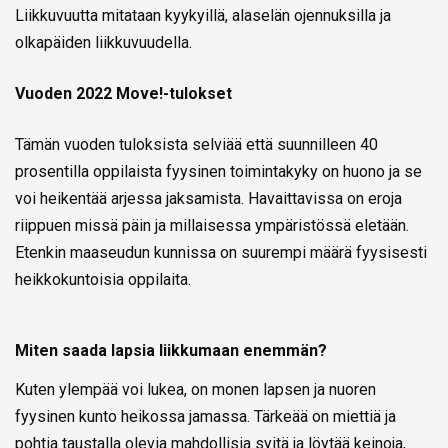
Liikkuvuutta mitataan kyykyillä, alaselän ojennuksilla ja
olkapäiden liikkuvuudella.
Vuoden 2022 Move!-tulokset
Tämän vuoden tuloksista selviää että suunnilleen 40
prosentilla oppilaista fyysinen toimintakyky on huono ja se
voi heikentää arjessa jaksamista. Havaittavissa on eroja
riippuen missä päin ja millaisessa ympäristössä eletään.
Etenkin maaseudun kunnissa on suurempi määrä fyysisesti
heikkokuntoisia oppilaita.
Miten saada lapsia liikkumaan enemmän?
Kuten ylempää voi lukea, on monen lapsen ja nuoren
fyysinen kunto heikossa jamassa. Tärkeää on miettiä ja
pohtia taustalla olevia mahdollisia syitä ja löytää keinoja,