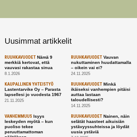
Uusimmat artikkelit
RUUHKAVUODET
Nämä 9
RUUHKAVUODET
Vauvan
merkkiä kertovat, että
nukuttaminen huudattamalla
vauvasi rakastaa sinua
– oikein vai ei?
8.1.2026
24.11.2025
KAUPALLINEN YHTEISTYÖ
RUUHKAVUODET
Minkä
Lastentarvike Oy – Parasta
ikäiseksi vanhempien pitäisi
lapsellesi jo vuodesta 1967
auttaa lastaan
taloudellisesti?
21.11.2025
14.11.2025
VANHEMMUUS
Isyys
RUUHKAVUODET
Nainen, näin
leskeyden myötä – kun
selätät haasteet aikuisiän
puoliso tekee
ystävyyssuhteissa ja löydät
peruuttamattoman
uusia ystäviä
päätöksen