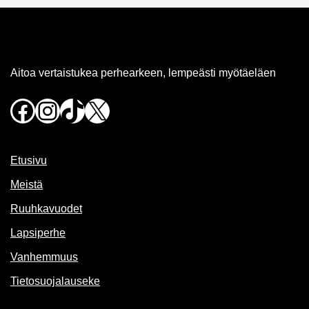
Aitoa vertaistukea perhearkeen, lempeästi myötäeläen
Facebook
Instagram
TikTok
X
Etusivu
Meistä
Ruuhkavuodet
Lapsiperhe
Vanhemmuus
Tietosuojalauseke