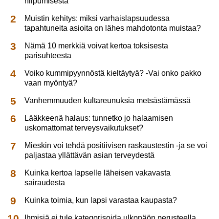
hiipumisesta
Muistin kehitys: miksi varhaislapsuudessa
tapahtuneita asioita on lähes mahdotonta muistaa?
Nämä 10 merkkiä voivat kertoa toksisesta
parisuhteesta
Voiko kummipyynnöstä kieltäytyä? -Vai onko pakko
vaan myöntyä?
Vanhemmuuden kultareunuksia metsästämässä
Lääkkeenä halaus: tunnetko jo halaamisen
uskomattomat terveysvaikutukset?
Mieskin voi tehdä positiivisen raskaustestin -ja se voi
paljastaa yllättävän asian terveydestä
Kuinka kertoa lapselle läheisen vakavasta
sairaudesta
Kuinka toimia, kun lapsi varastaa kaupasta?
Ihmisiä ei tule kategorisoida ulkonäön perusteella