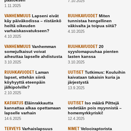
7.10.2025
1.11.2025
VANHEMMUUS
Lapseni eivät
RUUHKAVUODET
Miten
käy päiväkodissa – riistänkö
tunnistaa hengellinen
heiltä oikeuden
väkivalta ja toipua siitä?
varhaiskasvatukseen?
4.10.2025
4.10.2025
VANHEMMUUS
Vanhemman
RUUHKAVUODET
20
somejulkaisut voivat
syyslomapuuhaa pienten
aiheuttaa lapselle ahdistusta
lasten kanssa
3.10.2025
3.10.2025
RUUHKAVUODET
Laman
UUTISET
Tutkimus: Kouluihin
lapset, ettehän siirrä
kaivataan takaisin kuria ja
köyhyyttä eteenpäin
järjestystä
jälkipolville?
13.9.2025
2.10.2025
KASVATUS
Eläinrakkautta
UUTISET
Iso määrä Pilttejä
kannattaa alkaa opettamaan
vedetään pois myynnistä –
lapselle varhain
homemyrkkyriski!
14.6.2025
12.4.2025
TERVEYS
Varhaislapsuus
NIMET
Velociraptorista