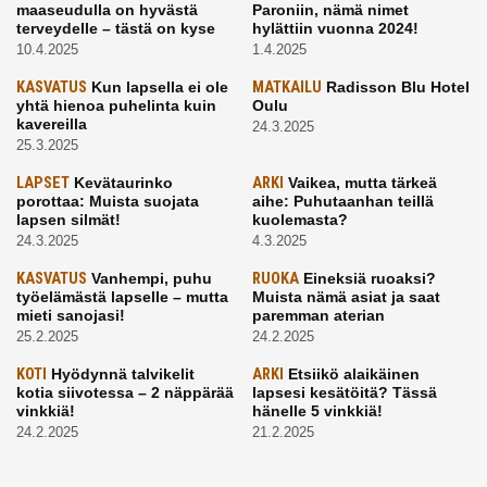
maaseudulla on hyvästä
Paroniin, nämä nimet
terveydelle – tästä on kyse
hylättiin vuonna 2024!
10.4.2025
1.4.2025
KASVATUS
Kun lapsella ei ole
MATKAILU
Radisson Blu Hotel
yhtä hienoa puhelinta kuin
Oulu
kavereilla
24.3.2025
25.3.2025
LAPSET
Kevätaurinko
ARKI
Vaikea, mutta tärkeä
porottaa: Muista suojata
aihe: Puhutaanhan teillä
lapsen silmät!
kuolemasta?
24.3.2025
4.3.2025
KASVATUS
Vanhempi, puhu
RUOKA
Eineksiä ruoaksi?
työelämästä lapselle – mutta
Muista nämä asiat ja saat
mieti sanojasi!
paremman aterian
25.2.2025
24.2.2025
KOTI
Hyödynnä talvikelit
ARKI
Etsiikö alaikäinen
kotia siivotessa – 2 näppärää
lapsesi kesätöitä? Tässä
vinkkiä!
hänelle 5 vinkkiä!
24.2.2025
21.2.2025