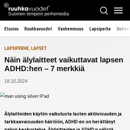
Siirry
Ruuhkavuodet.fi
Hae
Etusivulle
sisältöön
Vali
Suomen lempein perhemedia
Etusivu
Ruuhkavuodet
Vanhemmuus
Lapsiperhe
Uutise
LAPSIPERHE
LAPSET
,
Näin älylaitteet vaikuttavat lapsen
ADHD:hen – 7 merkkiä
18.10.2024
Älylaitteiden käytön vaikutusta lasten aktiivisuuden ja
tarkkaavaisuuden häiriöön, ADHD:en on herättänyt
paljon keskustelua. Älylaitteiden ja ADHD:n välistä