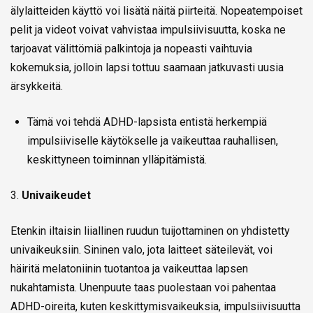
älylaitteiden käyttö voi lisätä näitä piirteitä. Nopeatempoiset
pelit ja videot voivat vahvistaa impulsiivisuutta, koska ne
tarjoavat välittömiä palkintoja ja nopeasti vaihtuvia
kokemuksia, jolloin lapsi tottuu saamaan jatkuvasti uusia
ärsykkeitä.
Tämä voi tehdä ADHD-lapsista entistä herkempiä
impulsiiviselle käytökselle ja vaikeuttaa rauhallisen,
keskittyneen toiminnan ylläpitämistä.
3.
Univaikeudet
Etenkin iltaisin liiallinen ruudun tuijottaminen on yhdistetty
univaikeuksiin. Sininen valo, jota laitteet säteilevät, voi
häiritä melatoniinin tuotantoa ja vaikeuttaa lapsen
nukahtamista. Unenpuute taas puolestaan voi pahentaa
ADHD-oireita, kuten keskittymisvaikeuksia, impulsiivisuutta