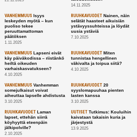
14.11.2025
VANHEMMUUS
Isyys
RUUHKAVUODET
Nainen, näin
leskeyden myötä – kun
selätät haasteet aikuisiän
puoliso tekee
ystävyyssuhteissa ja löydät
peruuttamattoman
uusia ystäviä
päätöksen
7.10.2025
1.11.2025
VANHEMMUUS
Lapseni eivät
RUUHKAVUODET
Miten
käy päiväkodissa – riistänkö
tunnistaa hengellinen
heiltä oikeuden
väkivalta ja toipua siitä?
varhaiskasvatukseen?
4.10.2025
4.10.2025
VANHEMMUUS
Vanhemman
RUUHKAVUODET
20
somejulkaisut voivat
syyslomapuuhaa pienten
aiheuttaa lapselle ahdistusta
lasten kanssa
3.10.2025
3.10.2025
RUUHKAVUODET
Laman
UUTISET
Tutkimus: Kouluihin
lapset, ettehän siirrä
kaivataan takaisin kuria ja
köyhyyttä eteenpäin
järjestystä
jälkipolville?
13.9.2025
2.10.2025