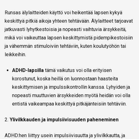
Runsas älylaitteiden käyttö voi heikentää lapsen kykyä
keskittyä pitkiä aikoja yhteen tehtävään. Älylaitteet tarjoavat
jatkuvasti lyhytkestoisia ja nopeasti vaihtuvia ärsykkeitä,
mikä voi vaikeuttaa lapsen keskittymistä pidempikestoisiin
ja vähemmän stimuloiviin tehtäviin, kuten koulutyöhön tai
leikkeihin.
ADHD-lapsilla
tämä vaikutus voi olla erityisen
korostunut, koska heillä on luonnostaan haasteita
keskittymisen ja impulssikontrollin kanssa. Lyhyiden ja
nopeasti muuttuvien ärsykkeiden myötä heidän voi olla
entistä vaikeampaa keskittyä pitkäjänteisiin tehtäviin.
2.
Ylivilkkauden ja impulsiivisuuden paheneminen
ADHD:hen liittyy usein impulsiivisuutta ja ylivilkkautta, ja