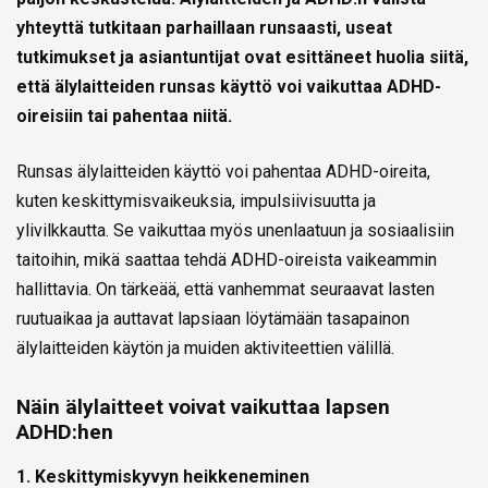
yhteyttä tutkitaan parhaillaan runsaasti, useat
tutkimukset ja asiantuntijat ovat esittäneet huolia siitä,
että älylaitteiden runsas käyttö voi vaikuttaa ADHD-
oireisiin tai pahentaa niitä.
Runsas älylaitteiden käyttö voi pahentaa ADHD-oireita,
kuten keskittymisvaikeuksia, impulsiivisuutta ja
ylivilkkautta. Se vaikuttaa myös unenlaatuun ja sosiaalisiin
taitoihin, mikä saattaa tehdä ADHD-oireista vaikeammin
hallittavia. On tärkeää, että vanhemmat seuraavat lasten
ruutuaikaa ja auttavat lapsiaan löytämään tasapainon
älylaitteiden käytön ja muiden aktiviteettien välillä.
Näin älylaitteet voivat vaikuttaa lapsen
ADHD:hen
1. Keskittymiskyvyn heikkeneminen