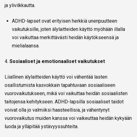
ja ylivilkkautta.
ADHD-lapset ovat erityisen herkkiä unenpuutteen
vaikutuksille, joten älylaitteiden käyttö myöhään illalla
voi vaikuttaa merkittävästi heidän käytökseensä ja
mielialaansa.
4.
Sosiaaliset ja emotionaaliset vaikutukset
Liiallinen älylaitteiden käyttö voi vähentää lasten
osallistumista kasvokkain tapahtuvaan sosiaaliseen
vuorovaikutukseen, mikä voi vaikuttaa heidän sosiaalisten
taitojensa kehitykseen. ADHD-lapsilla sosiaaliset taidot
voivat olla jo valmiiksi haasteellisia, ja vähentynyt
vuorovaikutus muiden kanssa voi vaikeuttaa heidän kykyään
luoda ja ylläpitää ystävyyssuhteita.