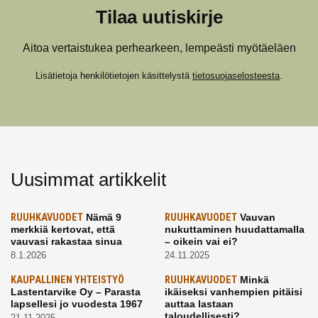
Tilaa uutiskirje
Aitoa vertaistukea perhearkeen, lempeästi myötäeläen
Lisätietoja henkilötietojen käsittelystä
tietosuojaselosteesta
.
Uusimmat artikkelit
RUUHKAVUODET
Nämä 9
RUUHKAVUODET
Vauvan
merkkiä kertovat, että
nukuttaminen huudattamalla
vauvasi rakastaa sinua
– oikein vai ei?
8.1.2026
24.11.2025
KAUPALLINEN YHTEISTYÖ
RUUHKAVUODET
Minkä
Lastentarvike Oy – Parasta
ikäiseksi vanhempien pitäisi
lapsellesi jo vuodesta 1967
auttaa lastaan
taloudellisesti?
21.11.2025