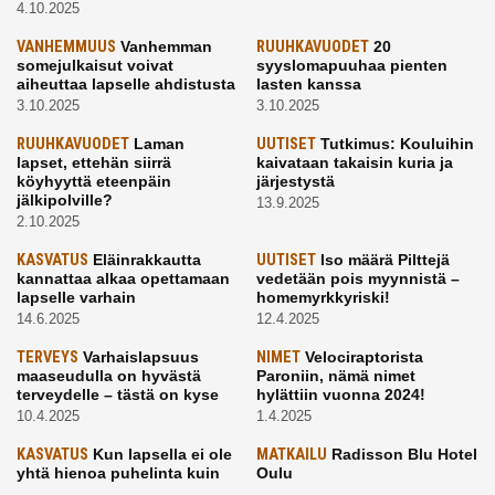
4.10.2025
VANHEMMUUS
Vanhemman
RUUHKAVUODET
20
somejulkaisut voivat
syyslomapuuhaa pienten
aiheuttaa lapselle ahdistusta
lasten kanssa
3.10.2025
3.10.2025
RUUHKAVUODET
Laman
UUTISET
Tutkimus: Kouluihin
lapset, ettehän siirrä
kaivataan takaisin kuria ja
köyhyyttä eteenpäin
järjestystä
jälkipolville?
13.9.2025
2.10.2025
KASVATUS
Eläinrakkautta
UUTISET
Iso määrä Pilttejä
kannattaa alkaa opettamaan
vedetään pois myynnistä –
lapselle varhain
homemyrkkyriski!
14.6.2025
12.4.2025
TERVEYS
Varhaislapsuus
NIMET
Velociraptorista
maaseudulla on hyvästä
Paroniin, nämä nimet
terveydelle – tästä on kyse
hylättiin vuonna 2024!
10.4.2025
1.4.2025
KASVATUS
Kun lapsella ei ole
MATKAILU
Radisson Blu Hotel
yhtä hienoa puhelinta kuin
Oulu
kavereilla
24.3.2025