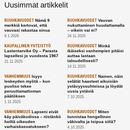
Uusimmat artikkelit
RUUHKAVUODET
Nämä 9
RUUHKAVUODET
Vauvan
merkkiä kertovat, että
nukuttaminen huudattamalla
vauvasi rakastaa sinua
– oikein vai ei?
8.1.2026
24.11.2025
KAUPALLINEN YHTEISTYÖ
RUUHKAVUODET
Minkä
Lastentarvike Oy – Parasta
ikäiseksi vanhempien pitäisi
lapsellesi jo vuodesta 1967
auttaa lastaan
taloudellisesti?
21.11.2025
14.11.2025
VANHEMMUUS
Isyys
RUUHKAVUODET
Nainen, näin
leskeyden myötä – kun
selätät haasteet aikuisiän
puoliso tekee
ystävyyssuhteissa ja löydät
peruuttamattoman
uusia ystäviä
päätöksen
7.10.2025
1.11.2025
VANHEMMUUS
Lapseni eivät
RUUHKAVUODET
Miten
käy päiväkodissa – riistänkö
tunnistaa hengellinen
heiltä oikeuden
väkivalta ja toipua siitä?
varhaiskasvatukseen?
4.10.2025