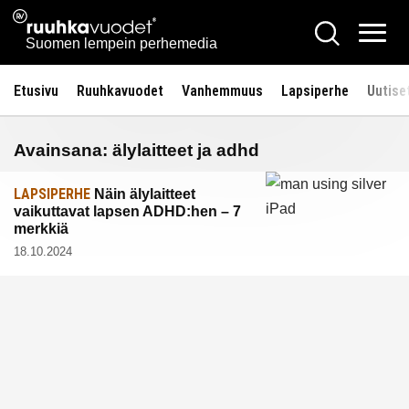
Siirry
Ruuhkavuodet.fi
Hae
sisältöön
Vali
Suomen lempein perhemedia
Etusivu
Ruuhkavuodet
Vanhemmuus
Lapsiperhe
Uutise
Avainsana:
älylaitteet ja adhd
LAPSIPERHE
Näin älylaitteet
vaikuttavat lapsen ADHD:hen – 7
merkkiä
18.10.2024