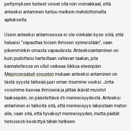
pettymyksen tunteet voivat olla niin voimakkaat, että
anteeksi antaminen tuntuu melkein mahdottomalta
ajatukselta.
Usein anteeksi antamisessa ei ole niinkään kyse siitä, että
haluaisi ”vapauttaa toisen ihmisen synneistään”, vaan
pikemminkin omasta vapaudesta. Anteeksiantaminen on
kuin pudottaisi harteiltaan valtavan taakan, jota
kannatellessa on ollut vaikeaa liikkua eteenpäin.
Mejorconsalud-sivuston
mukaan anteeksi antaminen on
tästä syystä tärkeää juuri oman itsemme vuoksi. Jotta
voisimme kasvaa ihmisenä ja jättää ikävät muistot
taaksepäin, on päästettävä irti menneisyydestä. Anteeksi
antaminen ei tarkoita sitä, että menneisyys lakaistaan maton
alle, vaan sitä, että hyväksyt menneisyyden, mutta päätät
tietoisesti keskittyä tähän hetkeen.