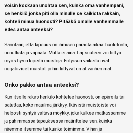
voisin koskaan unohtaa sen, kuinka oma vanhempani,
se henkilö jonka piti olla minulle se kaikista rakkain,
kohteli minua huonosti? Pitääkö omalle vanhemmalle
edes antaa anteeksi?
Sanotaan, että lapsuus on ihmisen parasta aikaa: huoletonta,
onnellista ja vapaata. Mutta ei aina. Lapsuuteen voi liittyä
myös hyvin kipeitä muistoja. Erityisen vaikeita ovat
negatiiviset muistot, joihin liittyvät omat vanhemmat.
Onko pakko antaa anteeksi?
Kun itselle rakas henkilö kohtelee huonosti, on epäreilu tai
satuttaa, koko maailma järkkyy. Ikävistä muistoista voi
helposti syntyä valtava möykky, joka kulkee matkassamme
ja pahimmassa tapauksessa määrittelee sen, kuinka
näemme itsemme tai kuinka toimimme. Vihan ja