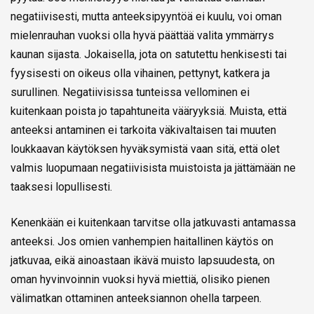
negatiivisesti, mutta anteeksipyyntöä ei kuulu, voi oman
mielenrauhan vuoksi olla hyvä päättää valita ymmärrys
kaunan sijasta. Jokaisella, jota on satutettu henkisesti tai
fyysisesti on oikeus olla vihainen, pettynyt, katkera ja
surullinen. Negatiivisissa tunteissa vellominen ei
kuitenkaan poista jo tapahtuneita vääryyksiä. Muista, että
anteeksi antaminen ei tarkoita väkivaltaisen tai muuten
loukkaavan käytöksen hyväksymistä vaan sitä, että olet
valmis luopumaan negatiivisista muistoista ja jättämään ne
taaksesi lopullisesti.
Kenenkään ei kuitenkaan tarvitse olla jatkuvasti antamassa
anteeksi. Jos omien vanhempien haitallinen käytös on
jatkuvaa, eikä ainoastaan ikävä muisto lapsuudesta, on
oman hyvinvoinnin vuoksi hyvä miettiä, olisiko pienen
välimatkan ottaminen anteeksiannon ohella tarpeen.