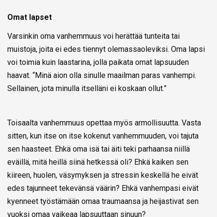
Omat lapset
Varsinkin oma vanhemmuus voi herättää tunteita tai
muistoja, joita ei edes tiennyt olemassaoleviksi. Oma lapsi
voi toimia kuin laastarina, jolla paikata omat lapsuuden
haavat. “Minä aion olla sinulle maailman paras vanhempi.
Sellainen, jota minulla itselläni ei koskaan ollut.”
Toisaalta vanhemmuus opettaa myös armollisuutta. Vasta
sitten, kun itse on itse kokenut vanhemmuuden, voi tajuta
sen haasteet. Ehkä oma isä tai äiti teki parhaansa niillä
eväillä, mitä heillä siinä hetkessä oli? Ehkä kaiken sen
kiireen, huolen, väsymyksen ja stressin keskellä he eivät
edes tajunneet tekevänsä väärin? Ehkä vanhempasi eivät
kyenneet työstämään omaa traumaansa ja heijastivat sen
vuoksi omaa vaikeaa lapsuuttaan sinuun?