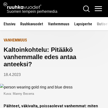
Siirry
Ruuhkavuodet.fi
Hae
Etusivulle
sisältöön
Vali
Suomen lempein perhemedia
Etusivu
Ruuhkavuodet
Vanhemmuus
Lapsiperhe
Uutise
VANHEMMUUS
Kaltoinkohtelu: Pitääkö
vanhemmalle edes antaa
anteeksi?
18.4.2023
Kuva: Manny Becerra
Päihteet, väkivalta, poissaolevat vanhemmat: miten