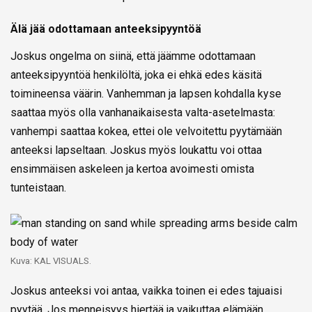
Älä jää odottamaan anteeksipyyntöä
Joskus ongelma on siinä, että jäämme odottamaan
anteeksipyyntöä henkilöltä, joka ei ehkä edes käsitä
toimineensa väärin. Vanhemman ja lapsen kohdalla kyse
saattaa myös olla vanhanaikaisesta valta-asetelmasta:
vanhempi saattaa kokea, ettei ole velvoitettu pyytämään
anteeksi lapseltaan. Joskus myös loukattu voi ottaa
ensimmäisen askeleen ja kertoa avoimesti omista
tunteistaan.
Kuva: KAL VISUALS.
Joskus anteeksi voi antaa, vaikka toinen ei edes tajuaisi
pyytää. Jos menneisyys hiertää ja vaikuttaa elämään