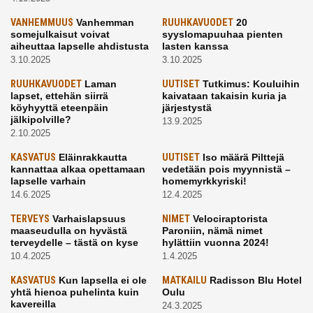
VANHEMMUUS
Vanhemman
RUUHKAVUODET
20
somejulkaisut voivat
syyslomapuuhaa pienten
aiheuttaa lapselle ahdistusta
lasten kanssa
3.10.2025
3.10.2025
RUUHKAVUODET
Laman
UUTISET
Tutkimus: Kouluihin
lapset, ettehän siirrä
kaivataan takaisin kuria ja
köyhyyttä eteenpäin
järjestystä
jälkipolville?
13.9.2025
2.10.2025
KASVATUS
Eläinrakkautta
UUTISET
Iso määrä Pilttejä
kannattaa alkaa opettamaan
vedetään pois myynnistä –
lapselle varhain
homemyrkkyriski!
14.6.2025
12.4.2025
TERVEYS
Varhaislapsuus
NIMET
Velociraptorista
maaseudulla on hyvästä
Paroniin, nämä nimet
terveydelle – tästä on kyse
hylättiin vuonna 2024!
10.4.2025
1.4.2025
KASVATUS
Kun lapsella ei ole
MATKAILU
Radisson Blu Hotel
yhtä hienoa puhelinta kuin
Oulu
kavereilla
24.3.2025