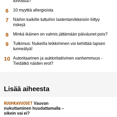
toivottua?
10 myyttiä allergioista
Näihin kaikille tuttuihin lastentarvikkeisiin liittyy
riskejä
Minkä ikäinen on valmis jättämään päiväunet pois?
Tutkimus: Nukeilla leikkiminen voi kehittää lapsen
tunneälyä!
Autoritaarinen ja auktoritatiivinen vanhemmuus -
Tiedätkö näiden erot?
Lisää aiheesta
RUUHKAVUODET
Vauvan
nukuttaminen huudattamalla –
oikein vai ei?