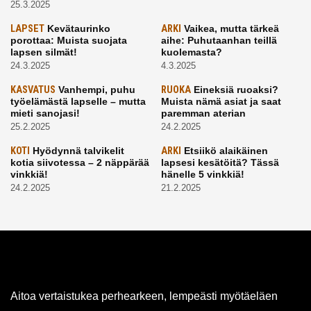
25.3.2025
LAPSET
Kevätaurinko
ARKI
Vaikea, mutta tärkeä
porottaa: Muista suojata
aihe: Puhutaanhan teillä
lapsen silmät!
kuolemasta?
24.3.2025
4.3.2025
KASVATUS
Vanhempi, puhu
RUOKA
Eineksiä ruoaksi?
työelämästä lapselle – mutta
Muista nämä asiat ja saat
mieti sanojasi!
paremman aterian
25.2.2025
24.2.2025
KOTI
Hyödynnä talvikelit
ARKI
Etsiikö alaikäinen
kotia siivotessa – 2 näppärää
lapsesi kesätöitä? Tässä
vinkkiä!
hänelle 5 vinkkiä!
24.2.2025
21.2.2025
Aitoa vertaistukea perhearkeen, lempeästi myötäeläen