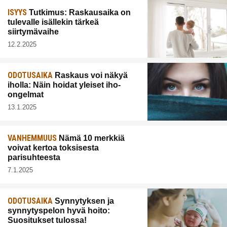
ISYYS
Tutkimus: Raskausaika on
tulevalle isällekin tärkeä
siirtymävaihe
12.2.2025
ODOTUSAIKA
Raskaus voi näkyä
iholla: Näin hoidat yleiset iho-
ongelmat
13.1.2025
VANHEMMUUS
Nämä 10 merkkiä
voivat kertoa toksisesta
parisuhteesta
7.1.2025
ODOTUSAIKA
Synnytyksen ja
synnytyspelon hyvä hoito:
Suositukset tulossa!