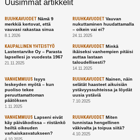
Uusimmat artikkelit
RUUHKAVUODET
Nämä 9
RUUHKAVUODET
Vauvan
merkkiä kertovat, että
nukuttaminen huudattamalla
vauvasi rakastaa sinua
– oikein vai ei?
8.1.2026
24.11.2025
KAUPALLINEN YHTEISTYÖ
RUUHKAVUODET
Minkä
Lastentarvike Oy – Parasta
ikäiseksi vanhempien pitäisi
lapsellesi jo vuodesta 1967
auttaa lastaan
taloudellisesti?
21.11.2025
14.11.2025
VANHEMMUUS
Isyys
RUUHKAVUODET
Nainen, näin
leskeyden myötä – kun
selätät haasteet aikuisiän
puoliso tekee
ystävyyssuhteissa ja löydät
peruuttamattoman
uusia ystäviä
päätöksen
7.10.2025
1.11.2025
VANHEMMUUS
Lapseni eivät
RUUHKAVUODET
Miten
käy päiväkodissa – riistänkö
tunnistaa hengellinen
heiltä oikeuden
väkivalta ja toipua siitä?
varhaiskasvatukseen?
4.10.2025
4.10.2025