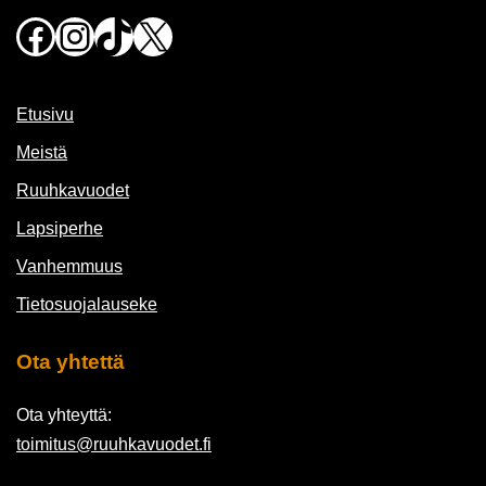
Facebook
Instagram
TikTok
X
Etusivu
Meistä
Ruuhkavuodet
Lapsiperhe
Vanhemmuus
Tietosuojalauseke
Ota yhtettä
Ota yhteyttä:
toimitus@ruuhkavuodet.fi