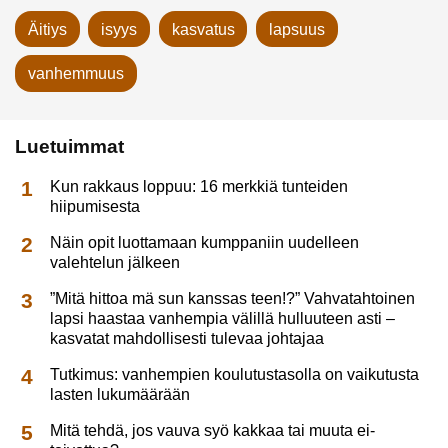
Äitiys
isyys
kasvatus
lapsuus
vanhemmuus
Luetuimmat
Kun rakkaus loppuu: 16 merkkiä tunteiden
hiipumisesta
Näin opit luottamaan kumppaniin uudelleen
valehtelun jälkeen
”Mitä hittoa mä sun kanssas teen!?” Vahvatahtoinen
lapsi haastaa vanhempia välillä hulluuteen asti –
kasvatat mahdollisesti tulevaa johtajaa
Tutkimus: vanhempien koulutustasolla on vaikutusta
lasten lukumäärään
Mitä tehdä, jos vauva syö kakkaa tai muuta ei-