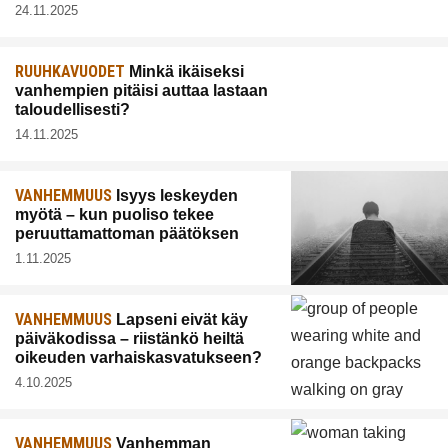
24.11.2025
RUUHKAVUODET
Minkä ikäiseksi
vanhempien pitäisi auttaa lastaan
taloudellisesti?
14.11.2025
VANHEMMUUS
Isyys leskeyden
myötä – kun puoliso tekee
peruuttamattoman päätöksen
1.11.2025
VANHEMMUUS
Lapseni eivät käy
päiväkodissa – riistänkö heiltä
oikeuden varhaiskasvatukseen?
4.10.2025
VANHEMMUUS
Vanhemman