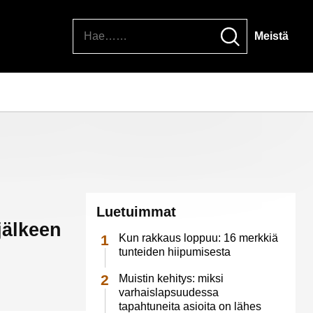
Hae
Meistä
Luetuimmat
jälkeen
Kun rakkaus loppuu: 16 merkkiä
tunteiden hiipumisesta
Muistin kehitys: miksi
varhaislapsuudessa
tapahtuneita asioita on lähes