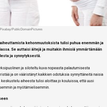
a:Pixabay/PublicDomainPictures
aiheuttamista kehonmuutoksista tulisi puhua enemmän ja
assa. Se auttaisi äitejä ja muitakin ihmisiä ymmärtämään
esta ja synnytyksestä.
yksipuolinen ja siloteltu kuva nopeasta palautumisesta
äristää ja on vääristänyt kaikkien odotuksia synnyttäneitä naisia
keskustelu aiheesta tulisi aloittaa jo kouluissa, että uusi
tisemmin ja myötämielisemmin.
seen