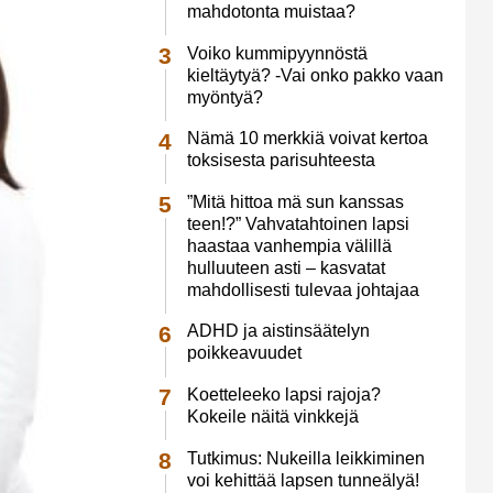
mahdotonta muistaa?
Voiko kummipyynnöstä
kieltäytyä? -Vai onko pakko vaan
myöntyä?
Nämä 10 merkkiä voivat kertoa
toksisesta parisuhteesta
”Mitä hittoa mä sun kanssas
teen!?” Vahvatahtoinen lapsi
haastaa vanhempia välillä
hulluuteen asti – kasvatat
mahdollisesti tulevaa johtajaa
ADHD ja aistinsäätelyn
poikkeavuudet
Koetteleeko lapsi rajoja?
Kokeile näitä vinkkejä
Tutkimus: Nukeilla leikkiminen
voi kehittää lapsen tunneälyä!