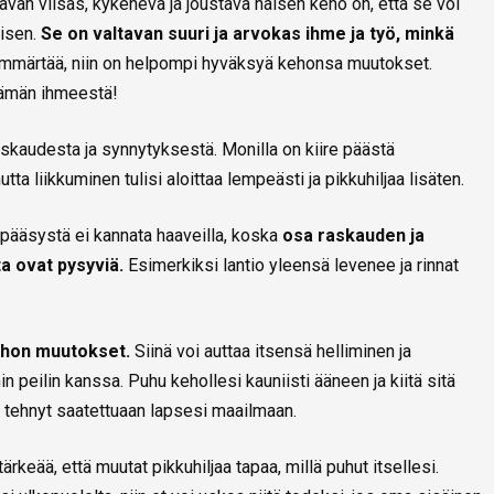
avan viisas, kykenevä ja joustava naisen keho on, että se voi
misen.
Se on valtavan suuri ja arvokas ihme ja työ, minkä
mmärtää, niin on helpompi hyväksyä kehonsa muutokset.
lämän ihmeestä!
skaudesta ja synnytyksestä. Monilla on kiire päästä
tta liikkuminen tulisi aloittaa lempeästi ja pikkuhiljaa lisäten.
n pääsystä ei kannata haaveilla, koska
osa raskauden ja
a ovat pysyviä.
Esimerkiksi lantio yleensä levenee ja rinnat
kehon muutokset.
Siinä voi auttaa itsensä helliminen ja
 peilin kanssa. Puhu kehollesi kauniisti ääneen ja kiitä sitä
n tehnyt saatettuaan lapsesi maailmaan.
tärkeää, että muutat pikkuhiljaa tapaa, millä puhut itsellesi.