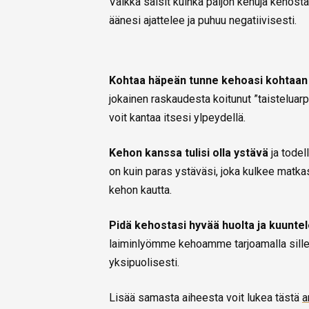
Vaikka saisit kuinka paljon kehuja kehostas
äänesi ajattelee ja puhuu negatiivisesti.
Kohtaa häpeän tunne kehoasi kohtaan
jokainen raskaudesta koitunut ”taisteluarpi
voit kantaa itsesi ylpeydellä.
Kehon kanssa tulisi olla ystävä
ja todel
on kuin paras ystäväsi, joka kulkee matk
kehon kautta.
Pidä kehostasi hyvää huolta ja kuuntel
laiminlyömme kehoamme tarjoamalla sille li
yksipuolisesti.
Lisää samasta aiheesta voit lukea tästä
a