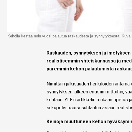
Keholla kestää noin vuosi palautua raskaudesta ja synnytyksestä! Kuv
Raskauden, synnytyksen ja imetyksen 
realistisemmin yhteiskunnassa ja medi
paremmin kehon palautumista raskaud
Nimittäin julkisuuden henkilöiden antama 
synnytyksen jälkeen entisiin mittoihin, vä
kohtaan.
YLE:n
artikkelin mukaan opetus ja 
sukupolvi osaisi suhtautua asiaan realis
Keinoja muuttuneen kehon hyväksymi