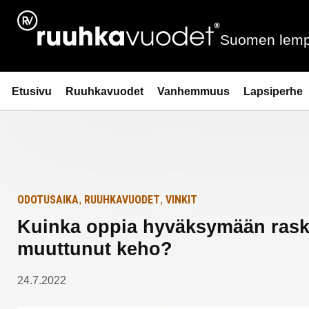
Siirry
Etusivulle
sisältöön
Suomen lemp
Ruuhkavuodet.fi
Etusivu
Ruuhkavuodet
Vanhemmuus
Lapsiperhe
ODOTUSAIKA
RUUHKAVUODET
VINKIT
,
,
Kuinka oppia hyväksymään rask
muuttunut keho?
24.7.2022