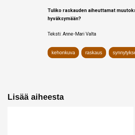
Tuliko raskauden aiheuttamat muutokse
hyväksymään?
Teksti: Anne-Mari Valta
kehonkuva
raskaus
synnytyks
Lisää aiheesta