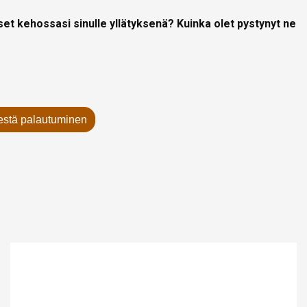
t kehossasi sinulle yllätyksenä? Kuinka olet pystynyt ne
estä palautuminen