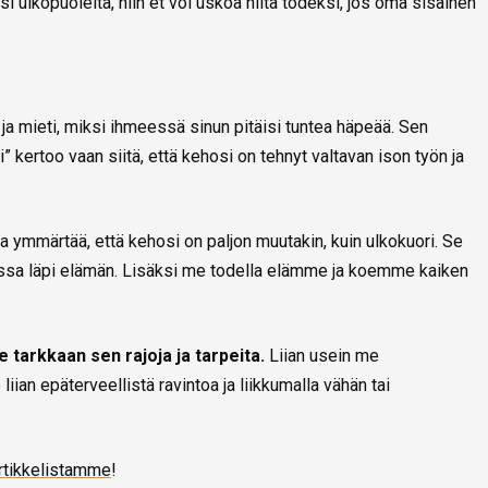
i ulkopuolelta, niin et voi uskoa niitä todeksi, jos oma sisäinen
ja mieti, miksi ihmeessä sinun pitäisi tuntea häpeää. Sen
” kertoo vaan siitä, että kehosi on tehnyt valtavan ison työn ja
la ymmärtää, että kehosi on paljon muutakin, kuin ulkokuori. Se
assa läpi elämän. Lisäksi me todella elämme ja koemme kaiken
e tarkkaan sen rajoja ja tarpeita.
Liian usein me
ian epäterveellistä ravintoa ja liikkumalla vähän tai
rtikkelistamme
!