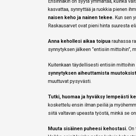
Ensinnäkin on syytä ymmärtää, kuinka valt
kasvattaa, synnyttää ja ruokkia pienen ih
naisen keho ja nainen tekee.
Kun sen y
Raskausarvet ovat pieni hinta suuresta e
Anna kehollesi aikaa toipua
rauhassa ra
synnytyksen jälkeen ”entisiin mittoihin”, mu
Kuitenkaan täydellisesti entisiin mittoihi
synnytyksen aiheuttamista muutoksist
muuttuvat pysyvästi.
Tutki, huomaa ja hyväksy lempeästi 
koskettelu ensin ilman peiliä ja myöhemmin
siitä valtavan upeasta työstä, minkä se o
Muuta sisäinen puheesi kehostasi.
On 