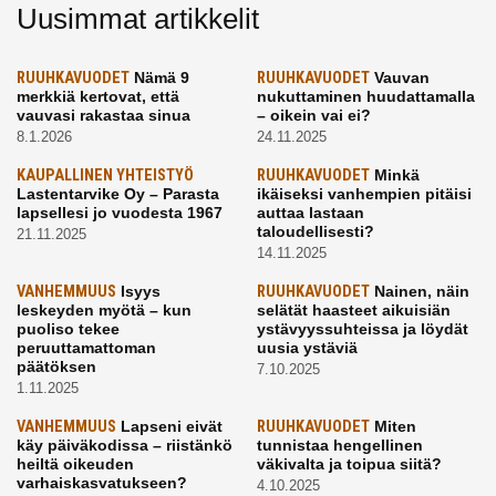
Uusimmat artikkelit
RUUHKAVUODET
Nämä 9
RUUHKAVUODET
Vauvan
merkkiä kertovat, että
nukuttaminen huudattamalla
vauvasi rakastaa sinua
– oikein vai ei?
8.1.2026
24.11.2025
KAUPALLINEN YHTEISTYÖ
RUUHKAVUODET
Minkä
Lastentarvike Oy – Parasta
ikäiseksi vanhempien pitäisi
lapsellesi jo vuodesta 1967
auttaa lastaan
taloudellisesti?
21.11.2025
14.11.2025
VANHEMMUUS
Isyys
RUUHKAVUODET
Nainen, näin
leskeyden myötä – kun
selätät haasteet aikuisiän
puoliso tekee
ystävyyssuhteissa ja löydät
peruuttamattoman
uusia ystäviä
päätöksen
7.10.2025
1.11.2025
VANHEMMUUS
Lapseni eivät
RUUHKAVUODET
Miten
käy päiväkodissa – riistänkö
tunnistaa hengellinen
heiltä oikeuden
väkivalta ja toipua siitä?
varhaiskasvatukseen?
4.10.2025