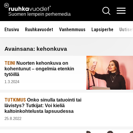
Siirry
Ruuhkavuodet.fi
Hae
sisältöön
Vali
Suomen lempein perhemedia
Etusivu
Ruuhkavuodet
Vanhemmuus
Lapsiperhe
Uutise
Avainsana:
kehonkuva
TEINI
Nuorten kehonkuva on
kohentunut – ongelmia etenkin
tytöillä
1.3.2024
TUTKIMUS
Onko sinulla tatuointi tai
lävistys? Tutkijat: Voi kieliä
kaltoinkohtelusta lapsuudessa
25.8.2022