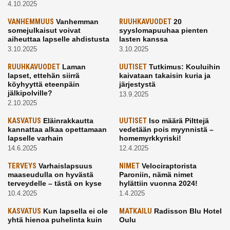
4.10.2025
VANHEMMUUS
Vanhemman
RUUHKAVUODET
20
somejulkaisut voivat
syyslomapuuhaa pienten
aiheuttaa lapselle ahdistusta
lasten kanssa
3.10.2025
3.10.2025
RUUHKAVUODET
Laman
UUTISET
Tutkimus: Kouluihin
lapset, ettehän siirrä
kaivataan takaisin kuria ja
köyhyyttä eteenpäin
järjestystä
jälkipolville?
13.9.2025
2.10.2025
KASVATUS
Eläinrakkautta
UUTISET
Iso määrä Pilttejä
kannattaa alkaa opettamaan
vedetään pois myynnistä –
lapselle varhain
homemyrkkyriski!
14.6.2025
12.4.2025
TERVEYS
Varhaislapsuus
NIMET
Velociraptorista
maaseudulla on hyvästä
Paroniin, nämä nimet
terveydelle – tästä on kyse
hylättiin vuonna 2024!
10.4.2025
1.4.2025
KASVATUS
Kun lapsella ei ole
MATKAILU
Radisson Blu Hotel
yhtä hienoa puhelinta kuin
Oulu
kavereilla
24.3.2025