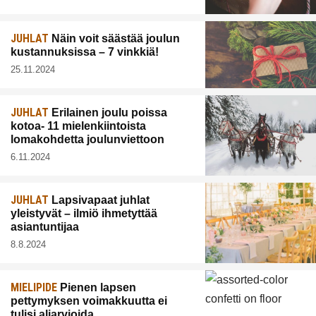
JUHLAT
Näin voit säästää joulun
kustannuksissa – 7 vinkkiä!
25.11.2024
JUHLAT
Erilainen joulu poissa
kotoa- 11 mielenkiintoista
lomakohdetta joulunviettoon
6.11.2024
JUHLAT
Lapsivapaat juhlat
yleistyvät – ilmiö ihmetyttää
asiantuntijaa
8.8.2024
MIELIPIDE
Pienen lapsen
pettymyksen voimakkuutta ei
tulisi aliarvioida