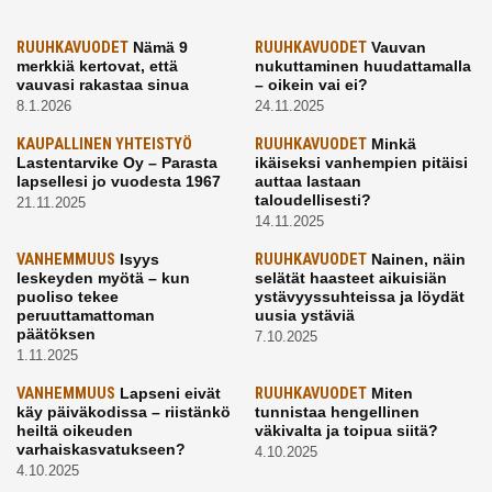
RUUHKAVUODET
Nämä 9
RUUHKAVUODET
Vauvan
merkkiä kertovat, että
nukuttaminen huudattamalla
vauvasi rakastaa sinua
– oikein vai ei?
8.1.2026
24.11.2025
KAUPALLINEN YHTEISTYÖ
RUUHKAVUODET
Minkä
Lastentarvike Oy – Parasta
ikäiseksi vanhempien pitäisi
lapsellesi jo vuodesta 1967
auttaa lastaan
taloudellisesti?
21.11.2025
14.11.2025
VANHEMMUUS
Isyys
RUUHKAVUODET
Nainen, näin
leskeyden myötä – kun
selätät haasteet aikuisiän
puoliso tekee
ystävyyssuhteissa ja löydät
peruuttamattoman
uusia ystäviä
päätöksen
7.10.2025
1.11.2025
VANHEMMUUS
Lapseni eivät
RUUHKAVUODET
Miten
käy päiväkodissa – riistänkö
tunnistaa hengellinen
heiltä oikeuden
väkivalta ja toipua siitä?
varhaiskasvatukseen?
4.10.2025
4.10.2025