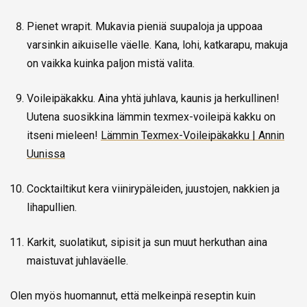
Pienet wrapit. Mukavia pieniä suupaloja ja uppoaa
varsinkin aikuiselle väelle. Kana, lohi, katkarapu, makuja
on vaikka kuinka paljon mistä valita.
Voileipäkakku. Aina yhtä juhlava, kaunis ja herkullinen!
Uutena suosikkina lämmin texmex-voileipä kakku on
itseni mieleen!
Lämmin Texmex-Voileipäkakku | Annin
Uunissa
Cocktailtikut kera viinirypäleiden, juustojen, nakkien ja
lihapullien.
Karkit, suolatikut, sipisit ja sun muut herkuthan aina
maistuvat juhlaväelle.
Olen myös huomannut, että melkeinpä reseptin kuin