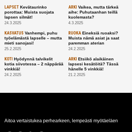
LAPSET
Kevätaurinko
ARKI
Vaikea, mutta tärkeä
porottaa: Muista suojata
aihe: Puhutaanhan teillä
lapsen silmät!
kuolemasta?
24.3.2025
4.3.2025
KASVATUS
Vanhempi, puhu
RUOKA
Eineksiä ruoaksi?
työelämästä lapselle – mutta
Muista nämä asiat ja saat
mieti sanojasi!
paremman aterian
25.2.2025
24.2.2025
KOTI
Hyödynnä talvikelit
ARKI
Etsiikö alaikäinen
kotia siivotessa – 2 näppärää
lapsesi kesätöitä? Tässä
vinkkiä!
hänelle 5 vinkkiä!
24.2.2025
21.2.2025
Aitoa vertaistukea perhearkeen, lempeästi myötäeläen