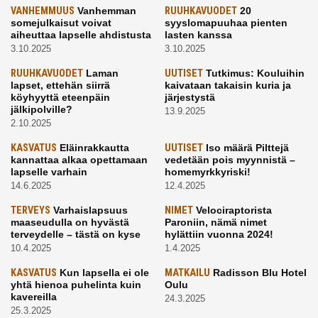
VANHEMMUUS
Vanhemman
RUUHKAVUODET
20
somejulkaisut voivat
syyslomapuuhaa pienten
aiheuttaa lapselle ahdistusta
lasten kanssa
3.10.2025
3.10.2025
RUUHKAVUODET
Laman
UUTISET
Tutkimus: Kouluihin
lapset, ettehän siirrä
kaivataan takaisin kuria ja
köyhyyttä eteenpäin
järjestystä
jälkipolville?
13.9.2025
2.10.2025
KASVATUS
Eläinrakkautta
UUTISET
Iso määrä Pilttejä
kannattaa alkaa opettamaan
vedetään pois myynnistä –
lapselle varhain
homemyrkkyriski!
14.6.2025
12.4.2025
TERVEYS
Varhaislapsuus
NIMET
Velociraptorista
maaseudulla on hyvästä
Paroniin, nämä nimet
terveydelle – tästä on kyse
hylättiin vuonna 2024!
10.4.2025
1.4.2025
KASVATUS
Kun lapsella ei ole
MATKAILU
Radisson Blu Hotel
yhtä hienoa puhelinta kuin
Oulu
kavereilla
24.3.2025
25.3.2025