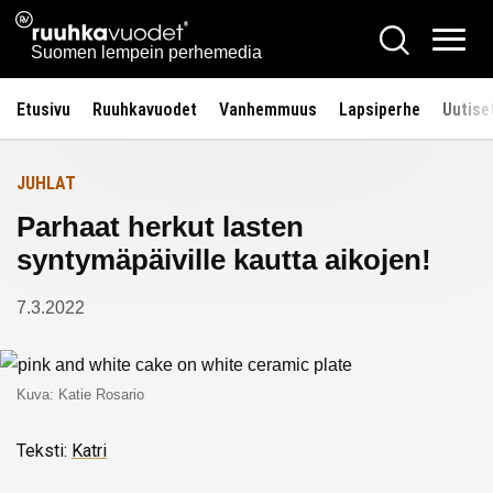
Siirry
Ruuhkavuodet.fi
Hae
Etusivulle
sisältöön
Vali
Suomen lempein perhemedia
Etusivu
Ruuhkavuodet
Vanhemmuus
Lapsiperhe
Uutise
JUHLAT
Parhaat herkut lasten
syntymäpäiville kautta aikojen!
7.3.2022
Kuva: Katie Rosario
Teksti:
Katri