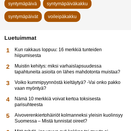
syntymäpäivä
syntymäpäiväkakku
syntymäpäivät
voileipäkakku
Luetuimmat
Kun rakkaus loppuu: 16 merkkiä tunteiden
hiipumisesta
Muistin kehitys: miksi varhaislapsuudessa
tapahtuneita asioita on lähes mahdotonta muistaa?
Voiko kummipyynnöstä kieltäytyä? -Vai onko pakko
vaan myöntyä?
Nämä 10 merkkiä voivat kertoa toksisesta
parisuhteesta
Aivoverenkiertohäiriöt kolmanneksi yleisin kuolinsyy
Suomessa – Mistä tunnistat oireet?