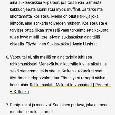
aina suklaakakkua viipaleen, jos toisenkin. Samasta
kakkuohjeesta luonnistuu myös muffinit. Ja tärkeintä
unohtamatta, koristelu. Meillä on ollut kakkuja joka
lähtöön, aina sankarin toiveiden mukaan. Koristelusta ei
tarvitse ottaa liikaa stressiä vaan tärkeintä että kakusta
tulee hyvä mieli! Itse leivoin suklaakakun aina tällä
ohjeella:
Täydellinen Suklaakakku | Annin Uunissa
Vappu tai ei, niin meillä on aina tarjolla juhlissa
rahkamunkkeja! Menevät kuin kuumille kiville aikuisille
sekä pienemmällekin väelle. Kaiken kukkuraksi ovat
älyttömän helppo valmistaa. Tässä yksi resepti näihin
herkkuihin:
Rahkamunkit | Makeat leivonnaiset | Reseptit
– K-Ruoka
Riisipiirakat ja munavoi. Suolainen purtava, joka ei mene
muodista koskaan pois!