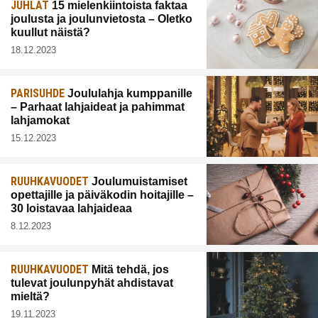
JUHLAT
15 mielenkiintoista faktaa
joulusta ja joulunvietosta – Oletko
kuullut näistä?
18.12.2023
PARISUHDE
Joululahja kumppanille
– Parhaat lahjaideat ja pahimmat
lahjamokat
15.12.2023
RUUHKAVUODET
Joulumuistamiset
opettajille ja päiväkodin hoitajille –
30 loistavaa lahjaideaa
8.12.2023
RUUHKAVUODET
Mitä tehdä, jos
tulevat joulunpyhät ahdistavat
mieltä?
19.11.2023