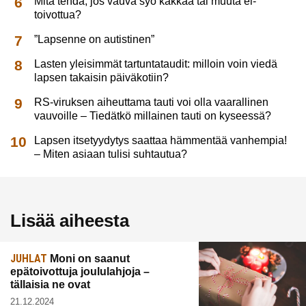
Mitä tehdä, jos vauva syö kakkaa tai muuta ei-
toivottua?
”Lapsenne on autistinen”
Lasten yleisimmät tartuntataudit: milloin voin viedä
lapsen takaisin päiväkotiin?
RS-viruksen aiheuttama tauti voi olla vaarallinen
vauvoille – Tiedätkö millainen tauti on kyseessä?
Lapsen itsetyydytys saattaa hämmentää vanhempia!
– Miten asiaan tulisi suhtautua?
Lisää aiheesta
JUHLAT
Moni on saanut
epätoivottuja joululahjoja –
tällaisia ne ovat
21.12.2024