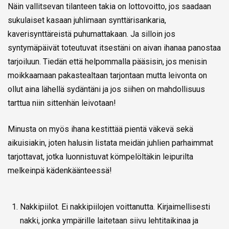
Näin vallitsevan tilanteen takia on lottovoitto, jos saadaan
sukulaiset kasaan juhlimaan synttärisankaria,
kaverisynttäreistä puhumattakaan. Ja silloin jos
syntymäpäivät toteutuvat itsestäni on aivan ihanaa panostaa
tarjoiluun. Tiedän että helpommalla pääsisin, jos menisin
moikkaamaan pakastealtaan tarjontaan mutta leivonta on
ollut aina lähellä sydäntäni ja jos siihen on mahdollisuus
tarttua niin sittenhän leivotaan!
Minusta on myös ihana kestittää pientä väkevä sekä
aikuisiakin, joten halusin listata meidän juhlien parhaimmat
tarjottavat, jotka luonnistuvat kömpelöltäkin leipurilta
melkeinpä kädenkäänteessä!
Nakkipiilot. Ei nakkipiilojen voittanutta. Kirjaimellisesti
nakki, jonka ympärille laitetaan siivu lehtitaikinaa ja