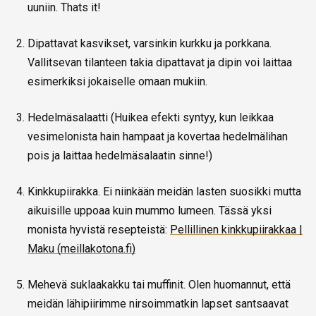
uuniin. Thats it!
Dipattavat kasvikset, varsinkin kurkku ja porkkana.
Vallitsevan tilanteen takia dipattavat ja dipin voi laittaa
esimerkiksi jokaiselle omaan mukiin.
Hedelmäsalaatti (Huikea efekti syntyy, kun leikkaa
vesimelonista hain hampaat ja kovertaa hedelmälihan
pois ja laittaa hedelmäsalaatin sinne!)
Kinkkupiirakka. Ei niinkään meidän lasten suosikki mutta
aikuisille uppoaa kuin mummo lumeen. Tässä yksi
monista hyvistä resepteistä:
Pellillinen kinkkupiirakkaa |
Maku (meillakotona.fi)
Mehevä suklaakakku tai muffinit. Olen huomannut, että
meidän lähipiirimme nirsoimmatkin lapset santsaavat