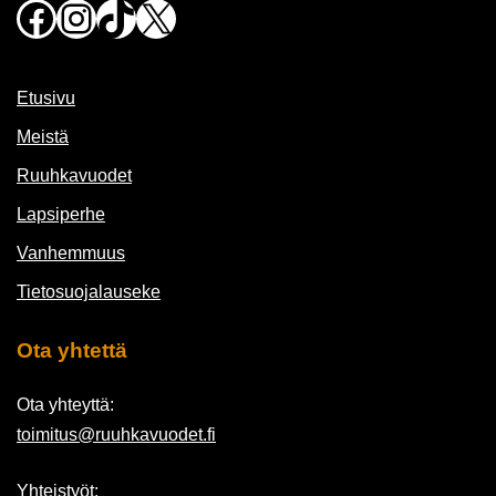
Facebook
Instagram
TikTok
X
Etusivu
Meistä
Ruuhkavuodet
Lapsiperhe
Vanhemmuus
Tietosuojalauseke
Ota yhtettä
Ota yhteyttä:
toimitus@ruuhkavuodet.fi
Yhteistyöt: