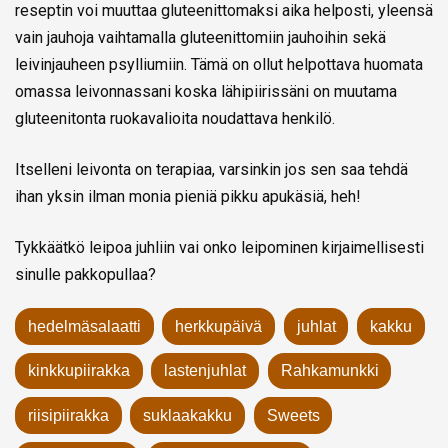
reseptin voi muuttaa gluteenittomaksi aika helposti, yleensä
vain jauhoja vaihtamalla gluteenittomiin jauhoihin sekä
leivinjauheen psylliumiin. Tämä on ollut helpottava huomata
omassa leivonnassani koska lähipiirissäni on muutama
gluteenitonta ruokavalioita noudattava henkilö.
Itselleni leivonta on terapiaa, varsinkin jos sen saa tehdä
ihan yksin ilman monia pieniä pikku apukäsiä, heh!
Tykkäätkö leipoa juhliin vai onko leipominen kirjaimellisesti
sinulle pakkopullaa?
hedelmäsalaatti
herkkupäivä
juhlat
kakku
kinkkupiirakka
lastenjuhlat
Rahkamunkki
riisipiirakka
suklaakakku
Sweets