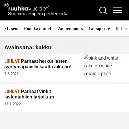
Siirry
Ruuhkavuodet.fi
Hae
sisältöön
Vali
Suomen lempein perhemedia
Etusivu
Ruuhkavuodet
Vanhemmuus
Lapsiperhe
Uutise
Avainsana:
kakku
JUHLAT
Parhaat herkut lasten
syntymäpäiville kautta aikojen!
7.3.2022
JUHLAT
Parhaat vinkit
lastenjuhlien tarjoiluun
17.1.2022