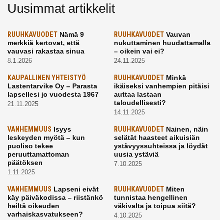
Uusimmat artikkelit
RUUHKAVUODET
Nämä 9
RUUHKAVUODET
Vauvan
merkkiä kertovat, että
nukuttaminen huudattamalla
vauvasi rakastaa sinua
– oikein vai ei?
8.1.2026
24.11.2025
KAUPALLINEN YHTEISTYÖ
RUUHKAVUODET
Minkä
Lastentarvike Oy – Parasta
ikäiseksi vanhempien pitäisi
lapsellesi jo vuodesta 1967
auttaa lastaan
taloudellisesti?
21.11.2025
14.11.2025
VANHEMMUUS
Isyys
RUUHKAVUODET
Nainen, näin
leskeyden myötä – kun
selätät haasteet aikuisiän
puoliso tekee
ystävyyssuhteissa ja löydät
peruuttamattoman
uusia ystäviä
päätöksen
7.10.2025
1.11.2025
VANHEMMUUS
Lapseni eivät
RUUHKAVUODET
Miten
käy päiväkodissa – riistänkö
tunnistaa hengellinen
heiltä oikeuden
väkivalta ja toipua siitä?
varhaiskasvatukseen?
4.10.2025