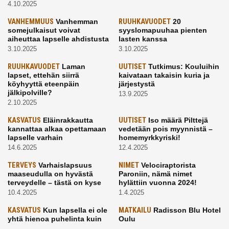
4.10.2025
VANHEMMUUS
Vanhemman
RUUHKAVUODET
20
somejulkaisut voivat
syyslomapuuhaa pienten
aiheuttaa lapselle ahdistusta
lasten kanssa
3.10.2025
3.10.2025
RUUHKAVUODET
Laman
UUTISET
Tutkimus: Kouluihin
lapset, ettehän siirrä
kaivataan takaisin kuria ja
köyhyyttä eteenpäin
järjestystä
jälkipolville?
13.9.2025
2.10.2025
KASVATUS
Eläinrakkautta
UUTISET
Iso määrä Pilttejä
kannattaa alkaa opettamaan
vedetään pois myynnistä –
lapselle varhain
homemyrkkyriski!
14.6.2025
12.4.2025
TERVEYS
Varhaislapsuus
NIMET
Velociraptorista
maaseudulla on hyvästä
Paroniin, nämä nimet
terveydelle – tästä on kyse
hylättiin vuonna 2024!
10.4.2025
1.4.2025
KASVATUS
Kun lapsella ei ole
MATKAILU
Radisson Blu Hotel
yhtä hienoa puhelinta kuin
Oulu
kavereilla
24.3.2025