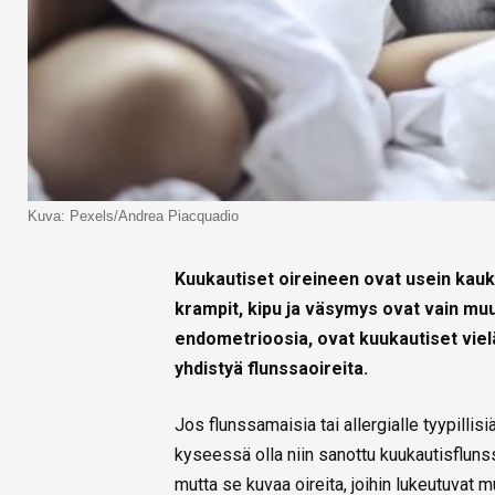
Kuva: Pexels/Andrea Piacquadio
Kuukautiset oireineen ovat usein kauk
krampit, kipu ja väsymys ovat vain muu
endometrioosia, ovat kuukautiset viel
yhdistyä flunssaoireita.
Jos flunssamaisia tai allergialle tyypillisi
kyseessä olla niin sanottu kuukautisflunssa
mutta se kuvaa oireita, joihin lukeutuvat 