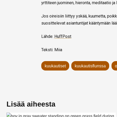
yrttiteen juominen, hieronta, meditaatio ja 
Jos oireisiin liittyy yskää, kuumetta, poik
suosittelevat asiantuntijat kääntymään lää
Lähde:
HuffPost
Teksti: Miia
kuukautiset
kuukautisflunssa
o
Lisää aiheesta