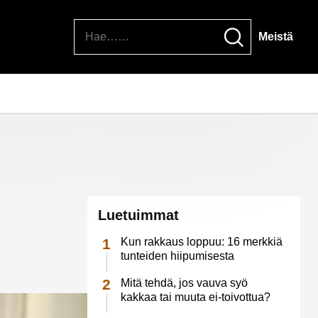
Hae
Meistä
Luetuimmat
Kun rakkaus loppuu: 16 merkkiä
tunteiden hiipumisesta
Mitä tehdä, jos vauva syö
kakkaa tai muuta ei-toivottua?