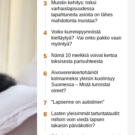
Muistin kehitys: miksi
varhaislapsuudessa
tapahtuneita asioita on lähes
mahdotonta muistaa?
Voiko kummipyynnöstä
kieltäytyä? -Vai onko pakko vaan
myöntyä?
Nämä 10 merkkiä voivat kertoa
toksisesta parisuhteesta
Aivoverenkiertohäiriöt
kolmanneksi yleisin kuolinsyy
Suomessa – Mistä tunnistat
oireet?
”Lapsenne on autistinen”
Lasten yleisimmät tartuntataudit:
milloin voin viedä lapsen
takaisin päiväkotiin?