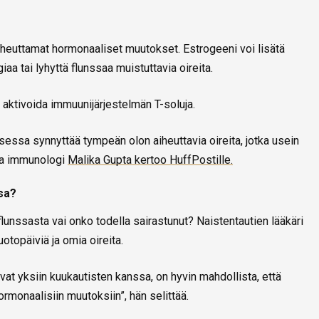
aiheuttamat hormonaaliset muutokset. Estrogeeni voi lisätä
iaa tai lyhyttä flunssaa muistuttavia oireita.
 aktivoida immuunijärjestelmän T-soluja.
sessa synnyttää tympeän olon aiheuttavia oireita, jotka usein
 ja immunologi
Malika Gupta kertoo HuffPostille.
ssa?
lunssasta vai onko todella sairastunut? Naistentautien lääkäri
otopäiviä ja omia oireita.
vat yksiin kuukautisten kanssa, on hyvin mahdollista, että
hormonaalisiin muutoksiin”, hän selittää.