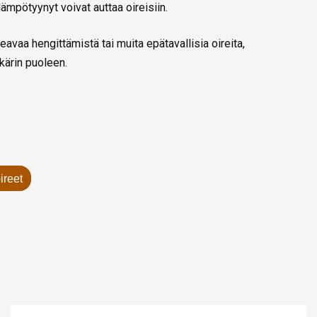
lämpötyynyt voivat auttaa oireisiin.
keavaa hengittämistä tai muita epätavallisia oireita,
kärin puoleen.
ireet