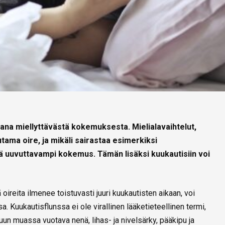
ana miellyttävästä kokemuksesta. Mielialavaihtelut,
tama oire, ja mikäli sairastaa esimerkiksi
ä uuvuttavampi kokemus. Tämän lisäksi kuukautisiin voi
ä oireita ilmenee toistuvasti juuri kuukautisten aikaan, voi
. Kuukautisflunssa ei ole virallinen lääketieteellinen termi,
muun muassa vuotava nenä, lihas- ja nivelsärky, pääkipu ja