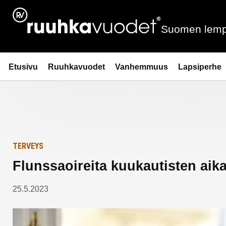
Siirry
Etusivulle
sisältöön
Suomen lemp
Ruuhkavuodet.fi
Etusivu
Ruuhkavuodet
Vanhemmuus
Lapsiperhe
TERVEYS
Flunssaoireita kuukautisten aik
25.5.2023