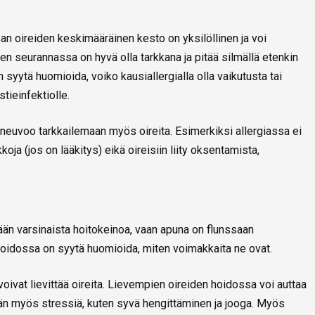
n oireiden keskimääräinen kesto on yksilöllinen ja voi
en seurannassa on hyvä olla tarkkana ja pitää silmällä etenkin
n syytä huomioida, voiko kausiallergialla olla vaikutusta tai
tieinfektiolle.
h neuvoo tarkkailemaan myös oireita. Esimerkiksi allergiassa ei
oja (jos on lääkitys) eikä oireisiin liity oksentamista,
ään varsinaista hoitokeinoa, vaan apuna on flunssaan
 hoidossa on syytä huomioida, miten voimakkaita ne ovat.
oivat lievittää oireita. Lievempien oireiden hoidossa voi auttaa
tään myös stressiä, kuten syvä hengittäminen ja jooga. Myös