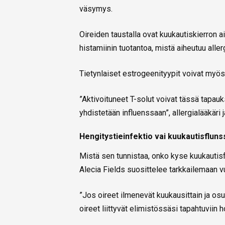
väsymys.
Oireiden taustalla ovat kuukautiskierron 
histamiinin tuotantoa, mistä aiheutuu allerg
Tietynlaiset estrogeenityypit voivat myös
”Aktivoituneet T-solut voivat tässä tapauk
yhdistetään influenssaan”, allergialääkäri
Hengitystieinfektio vai kuukautisflun
Mistä sen tunnistaa, onko kyse kuukautisf
Alecia Fields suosittelee tarkkailemaan vu
”Jos oireet ilmenevät kuukausittain ja osu
oireet liittyvät elimistössäsi tapahtuviin 