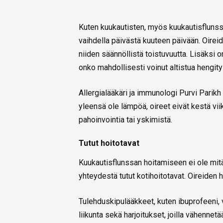
Kuten kuukautisten, myös kuukautisflunssa
vaihdella päivästä kuuteen päivään. Oireid
niiden säännöllistä toistuvuutta. Lisäksi o
onko mahdollisesti voinut altistua hengitys
Allergialääkäri ja immunologi Purvi Parik
yleensä ole lämpöä, oireet eivät kestä viikk
pahoinvointia tai yskimistä.
Tutut hoitotavat
Kuukautisflunssan hoitamiseen ei ole mit
yhteydestä tutut kotihoitotavat. Oireiden
Tulehduskipulääkkeet, kuten ibuprofeeni, v
liikunta sekä harjoitukset, joilla vähenne