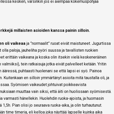
llessa kesken, varsinkin jos ei aiempaa kokemuspohjaa
rkkejä millaisten asioiden kanssa painin silloin.
n oli vaikeaa
ja ”normaalit” ruoat eivät maistuneet. Jugurtissa
 olla paloja, jauheliha pyöri suussa ja tavallisten ruokien
eet erittäin vaikeana ja koska olin itsekin vielä keskeneräinen
almiiksi), tein ratkaisuja jotka eivät palvelleet ketään. Yritin
 ääressä, puhtaasti huolenani se että lapsi ei syö. Painoa
n. Kuitenkaan en silloin ymmärtänyt asioita mitä taustalla oli, ja
essaa. Syömisen vaikeudet johtuivat poikkeavista
muksiaan muuttaa vain siksi, että äiti on huolissaan syömisestä.
via varmasti hänellekin. Huolehdin ruoka-ajoista, ja huomasin
 1,5h. Pian olisi jo seuraava ruoka-aika, ja olin turhautunut.
n time timeria, eli kelloa joka näyttää lapselle kuinka aika