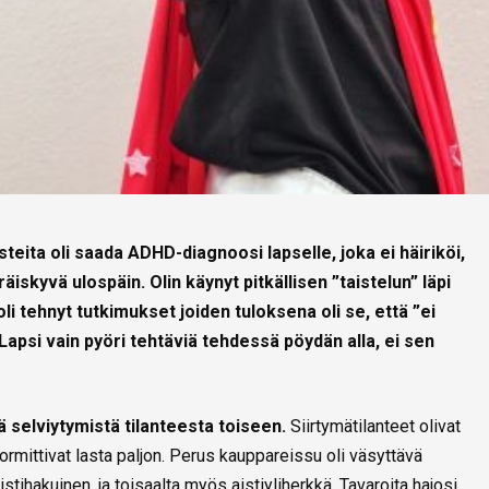
asteita oli saada ADHD-diagnoosi lapselle, joka ei häiriköi,
skyvä ulospäin. Olin käynyt pitkällisen ”taistelun” läpi
i tehnyt tutkimukset joiden tuloksena oli se, että ”ei
Lapsi vain pyöri tehtäviä tehdessä pöydän alla, ei sen
tä selviytymistä tilanteesta toiseen.
Siirtymätilanteet olivat
uormittivat lasta paljon. Perus kauppareissu oli väsyttävä
istihakuinen, ja toisaalta myös aistiyliherkkä. Tavaroita hajosi