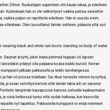
ettiin 20min. Ruokailujen sujuminen otti kauan aikaa, ja edelleen
. Kuitenkaan hän ei ole nälkiintynyt vaikka painoa seurattiin
a, vaikka paljon on rajoitteita edelleen. Hän ei suostu esim.
aa ollenkaan. Olen luovuttanut tämän suhteen, pääasia että syö
n. Saumat ärsytti, jokin ihana pehmeä huppari oli lapsen
 talvellakin pitänyt olla paljaana koska kaikki kuristi. Kerran
an kumpparit jalkaan pakkasella ja leikki lumihangessa
si ja hän oli poissa tolaltaan. Sai itkun lomasta viimein kysyttyä,
tä, ja asian selvittyä kerroin että tämän takia äiti on sanonut
. Peittelin lämpimän kaurapussin kanssa sohvalle kaakaomukin
, ja siinä hetkessä tuntui että sydän halkeaa, kun kasvoilla
 varpaille nyt tapahtuu. Pakkasella kumpparit ei enää menneet