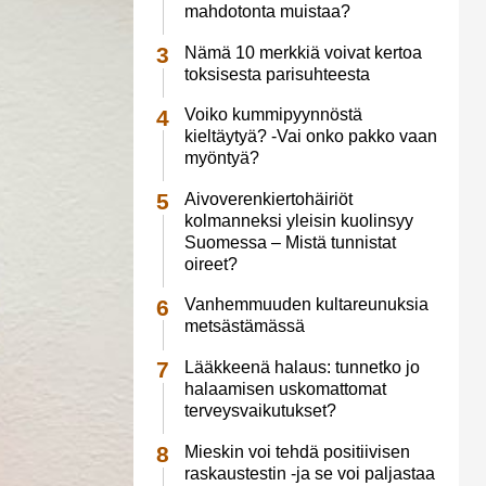
mahdotonta muistaa?
Nämä 10 merkkiä voivat kertoa
toksisesta parisuhteesta
Voiko kummipyynnöstä
kieltäytyä? -Vai onko pakko vaan
myöntyä?
Aivoverenkiertohäiriöt
kolmanneksi yleisin kuolinsyy
Suomessa – Mistä tunnistat
oireet?
Vanhemmuuden kultareunuksia
metsästämässä
Lääkkeenä halaus: tunnetko jo
halaamisen uskomattomat
terveysvaikutukset?
Mieskin voi tehdä positiivisen
raskaustestin -ja se voi paljastaa