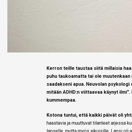
Kerron teille taustaa siitä millaisia ha
puhu taukoamatta tai ole muutenkaan räi
saadakseni apua. Neuvolan psykologi ol
mitään ADHD:n viittaavaa käynyt ilmi”. 
kummempaa.
Kotona tuntui, että kaikki päivät oli yh
haastavia ja muuttuvat tilanteet arjessa k
lapselle, mutta myös aikuisille. Lapsi oli a