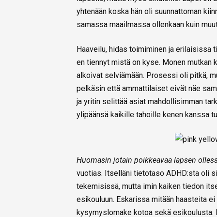
yhtenään koska hän oli suunnattoman kiinno
samassa maailmassa ollenkaan kuin muut
Haaveilu, hidas toimiminen ja erilaisissa 
en tiennyt mistä on kyse. Monen mutkan ka
alkoivat selviämään. Prosessi oli pitkä, m
pelkäsin että ammattilaiset eivät näe samoja
ja yritin selittää asiat mahdollisimman tark
ylipäänsä kaikille tahoille kenen kanssa t
Huomasin jotain poikkeavaa lapsen ollessa
vuotias. Itselläni tietotaso ADHD:sta oli 
tekemisissä, mutta imin kaiken tiedon itsee
esikouluun. Eskarissa mitään haasteita ei t
kysymyslomake kotoa sekä esikoulusta. Lo