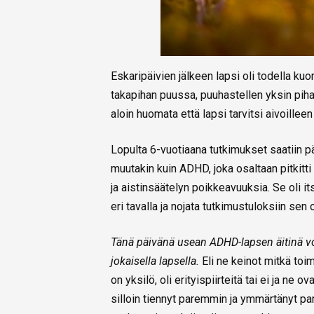
Eskaripäivien jälkeen lapsi oli todella kuor
takapihan puussa, puuhastellen yksin pihall
aloin huomata että lapsi tarvitsi aivoillee
Lopulta 6-vuotiaana tutkimukset saatiin pä
muutakin kuin ADHD, joka osaltaan pitkitti
ja aistinsäätelyn poikkeavuuksia. Se oli it
eri tavalla ja nojata tutkimustuloksiin sen 
Tänä päivänä usean ADHD-lapsen äitinä voi
jokaisella lapsella.
Eli ne keinot mitkä toimi
on yksilö, oli erityispiirteitä tai ei ja ne 
silloin tiennyt paremmin ja ymmärtänyt par