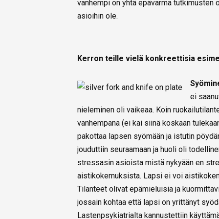
vanhempi on yhtä epävarma tutkimusten o
asioihin ole.
Kerron teille vielä konkreettisia esime
Syömine
ei saanut
nieleminen oli vaikeaa. Koin ruokailutilant
vanhempana (ei kai siinä koskaan tulekaan v
pakottaa lapsen syömään ja istutin pöydän
jouduttiin seuraamaan ja huoli oli todelline
stressasin asioista mistä nykyään en str
aistikokemuksista. Lapsi ei voi aistikoke
Tilanteet olivat epämieluisia ja kuormitta
jossain kohtaa että lapsi on yrittänyt syödä
Lastenpsykiatrialta kannustettiin käyttämää