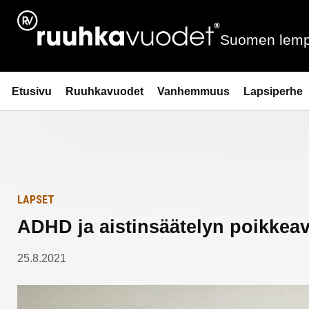
Siirry
Etusivulle
sisältöön
Suomen lemp
Ruuhkavuodet.fi
Etusivu
Ruuhkavuodet
Vanhemmuus
Lapsiperhe
LAPSET
ADHD ja aistinsäätelyn poikkea
25.8.2021