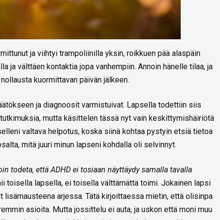
mittunut ja viihtyi trampoliinilla yksin, roikkuen pää alaspäin
a ja välttäen kontaktia jopa vanhempiin. Annoin hänelle tilaa, ja
n nollausta kuormittavan päivän jälkeen.
ätökseen ja diagnoosit varmistuivat. Lapsella todettiin siis
 tutkimuksia, mutta käsittelen tässä nyt vain keskittymishäiriötä
selleni valtava helpotus, koska siinä kohtaa pystyin etsiä tietoa
osalta, mitä juuri minun lapseni kohdalla oli selvinnyt.
n todeta, että ADHD ei tosiaan näyttäydy samalla tavalla
i toisella lapsella, ei toisella välttämättä toimi. Jokainen lapsi
ovat lisämausteena arjessa. Tätä kirjoittaessa mietin, että olisinpa
emmin asioita. Mutta jossittelu ei auta, ja uskon että moni muu