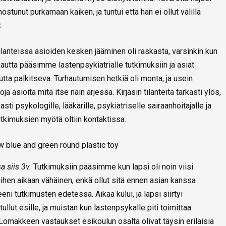
stunut purkamaan kaiken, ja tuntui että hän ei ollut välillä
.
tilanteissa asioiden kesken jääminen oli raskasta, varsinkin kun
utta pääsimme lastenpsykiatrialle tutkimuksiin ja asiat
utta palkitseva. Turhautumisen hetkiä oli monta, ja usein
 asioita mitä itse näin arjessa. Kirjasin tilanteita tarkasti ylös,
asti psykologille, lääkärille, psykiatriselle sairaanhoitajalle ja
utkimuksien myötä oltiin kontaktissa.
 siis 3v.
Tutkimuksiin pääsimme kun lapsi oli noin viisi
siihen aikaan vähäinen, enkä ollut sitä ennen asian kanssa
ni tutkimusten edetessä. Aikaa kului, ja lapsi siirtyi
ullut esille, ja muistan kun lastenpsykalle piti toimittaa
makkeen vastaukset esikoulun osalta olivat täysin erilaisia