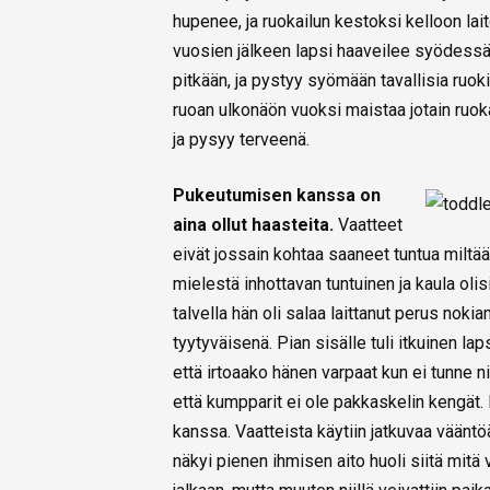
hupenee, ja ruokailun kestoksi kelloon lait
vuosien jälkeen lapsi haaveilee syödessään
pitkään, ja pystyy syömään tavallisia ruoki
ruoan ulkonäön vuoksi maistaa jotain ruok
ja pysyy terveenä.
Pukeutumisen kanssa on
aina ollut haasteita.
Vaatteet
eivät jossain kohtaa saaneet tuntua miltää
mielestä inhottavan tuntuinen ja kaula olisi
talvella hän oli salaa laittanut perus noki
tyytyväisenä. Pian sisälle tuli itkuinen lap
että irtoaako hänen varpaat kun ei tunne nii
että kumpparit ei ole pakkaskelin kengät
kanssa. Vaatteista käytiin jatkuvaa vääntöä
näkyi pienen ihmisen aito huoli siitä mitä