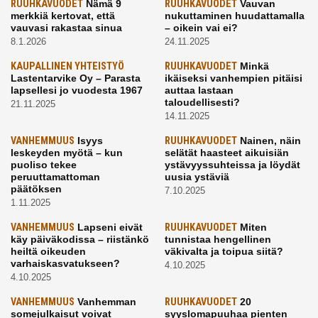
RUUHKAVUODET
Nämä 9
RUUHKAVUODET
Vauvan
merkkiä kertovat, että
nukuttaminen huudattamalla
vauvasi rakastaa sinua
– oikein vai ei?
8.1.2026
24.11.2025
KAUPALLINEN YHTEISTYÖ
RUUHKAVUODET
Minkä
Lastentarvike Oy – Parasta
ikäiseksi vanhempien pitäisi
lapsellesi jo vuodesta 1967
auttaa lastaan
taloudellisesti?
21.11.2025
14.11.2025
VANHEMMUUS
Isyys
RUUHKAVUODET
Nainen, näin
leskeyden myötä – kun
selätät haasteet aikuisiän
puoliso tekee
ystävyyssuhteissa ja löydät
peruuttamattoman
uusia ystäviä
päätöksen
7.10.2025
1.11.2025
VANHEMMUUS
Lapseni eivät
RUUHKAVUODET
Miten
käy päiväkodissa – riistänkö
tunnistaa hengellinen
heiltä oikeuden
väkivalta ja toipua siitä?
varhaiskasvatukseen?
4.10.2025
4.10.2025
VANHEMMUUS
Vanhemman
RUUHKAVUODET
20
somejulkaisut voivat
syyslomapuuhaa pienten