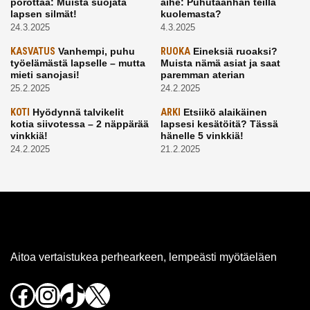
porottaa: Muista suojata
aihe: Puhutaanhan teillä
lapsen silmät!
kuolemasta?
24.3.2025
4.3.2025
KASVATUS
Vanhempi, puhu
RUOKA
Eineksiä ruoaksi?
työelämästä lapselle – mutta
Muista nämä asiat ja saat
mieti sanojasi!
paremman aterian
25.2.2025
24.2.2025
KOTI
Hyödynnä talvikelit
ARKI
Etsiikö alaikäinen
kotia siivotessa – 2 näppärää
lapsesi kesätöitä? Tässä
vinkkiä!
hänelle 5 vinkkiä!
24.2.2025
21.2.2025
Aitoa vertaistukea perhearkeen, lempeästi myötäeläen
Facebook
Instagram
TikTok
X