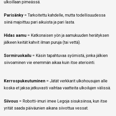
ulkoillaan pimeässä.
Parisänky
= Tarkoitettu kahdelle, mutta todellisuudessa
siinä majoittuu pari aikuista ja pari lasta.
Hidas aamu
= Katkonaisen yön ja aamukuuden herätyksen
jälkeen keität kahvit ilman puruja (tai vettä).
Sormiruokailu
= Käsin tapahtuvaa syömistä, jonka jälkien
siivoaminen vie enemmän aikaa kuin itse ateriointi.
Kerrospukeutuminen
= Jätät verkkarit ulkohousujen alle
koska et jaksa jatkuvasti vaihtaa vaatteita ulkoilujen välissä.
Siivous
= Robotti-imuri imee Legoja sisuksiinsa, kun itse
yrität saada päiväunien aikana siivottua vessat.