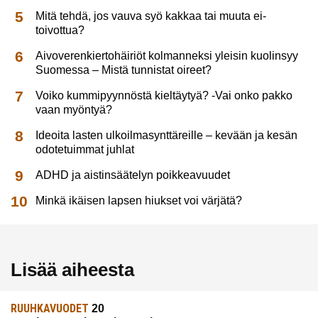
Mitä tehdä, jos vauva syö kakkaa tai muuta ei-
toivottua?
Aivoverenkiertohäiriöt kolmanneksi yleisin kuolinsyy
Suomessa – Mistä tunnistat oireet?
Voiko kummipyynnöstä kieltäytyä? -Vai onko pakko
vaan myöntyä?
Ideoita lasten ulkoilmasynttäreille – kevään ja kesän
odotetuimmat juhlat
ADHD ja aistinsäätelyn poikkeavuudet
Minkä ikäisen lapsen hiukset voi värjätä?
Lisää aiheesta
RUUHKAVUODET
20