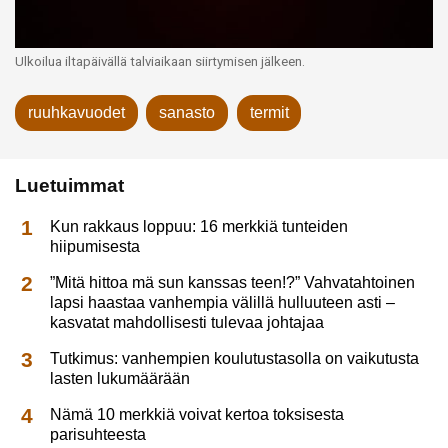
Ulkoilua iltapäivällä talviaikaan siirtymisen jälkeen.
ruuhkavuodet
sanasto
termit
Luetuimmat
Kun rakkaus loppuu: 16 merkkiä tunteiden
hiipumisesta
”Mitä hittoa mä sun kanssas teen!?” Vahvatahtoinen
lapsi haastaa vanhempia välillä hulluuteen asti –
kasvatat mahdollisesti tulevaa johtajaa
Tutkimus: vanhempien koulutustasolla on vaikutusta
lasten lukumäärään
Nämä 10 merkkiä voivat kertoa toksisesta
parisuhteesta