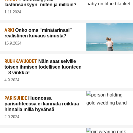
lastensänkyyn -miten ja milloin?
1.11.2024
ARKI
Onko oma “minätarinasi”
realistinen kuvaus sinusta?
15.9.2024
RUUHKAVUODET
Näin saat selville
toisen ihmisen todellisen luonteen
– 8 vinkkiä!
4.9.2024
PARISUHDE
Huonossa
parisuhteessa ei kannata roikkua
hinnalla millä hyvänsä
2.9.2024