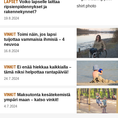
LAPSET
Voiko lapselle laittaa
ripsienpidennykset ja
rakennekynnet?
19.8.2024
VINKIT
Toimi näin, jos lapsi
tuijottaa vammaisia ihmisiä – 4
neuvoa
16.8.2024
VINKIT
Ei enää hiekkaa kaikkialla –
tämä niksi helpottaa rantapäiviä!
24.7.2024
VINKIT
Maksutonta kesätekemistä
ympäri maan – katso vinkit!
4.7.2024