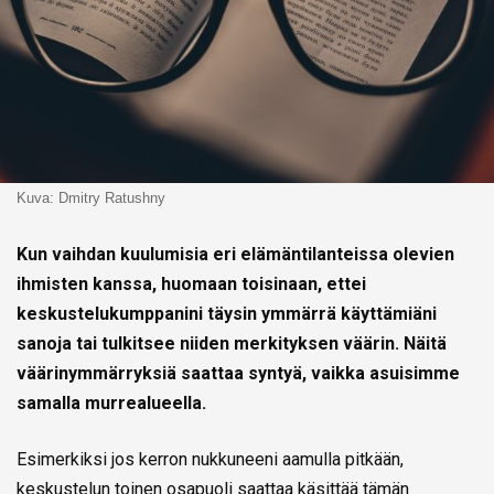
Kuva: Dmitry Ratushny
Kun vaihdan kuulumisia eri elämäntilanteissa olevien
ihmisten kanssa, huomaan toisinaan, ettei
keskustelukumppanini täysin ymmärrä käyttämiäni
sanoja tai tulkitsee niiden merkityksen väärin. Näitä
väärinymmärryksiä saattaa syntyä, vaikka asuisimme
samalla murrealueella.
Esimerkiksi jos kerron nukkuneeni aamulla pitkään,
keskustelun toinen osapuoli saattaa käsittää tämän