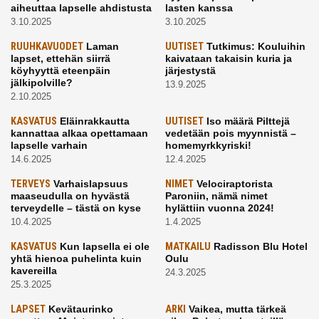
aiheuttaa lapselle ahdistusta
lasten kanssa
3.10.2025
3.10.2025
RUUHKAVUODET
Laman
UUTISET
Tutkimus: Kouluihin
lapset, ettehän siirrä
kaivataan takaisin kuria ja
köyhyyttä eteenpäin
järjestystä
jälkipolville?
13.9.2025
2.10.2025
KASVATUS
Eläinrakkautta
UUTISET
Iso määrä Pilttejä
kannattaa alkaa opettamaan
vedetään pois myynnistä –
lapselle varhain
homemyrkkyriski!
14.6.2025
12.4.2025
TERVEYS
Varhaislapsuus
NIMET
Velociraptorista
maaseudulla on hyvästä
Paroniin, nämä nimet
terveydelle – tästä on kyse
hylättiin vuonna 2024!
10.4.2025
1.4.2025
KASVATUS
Kun lapsella ei ole
MATKAILU
Radisson Blu Hotel
yhtä hienoa puhelinta kuin
Oulu
kavereilla
24.3.2025
25.3.2025
LAPSET
Kevätaurinko
ARKI
Vaikea, mutta tärkeä