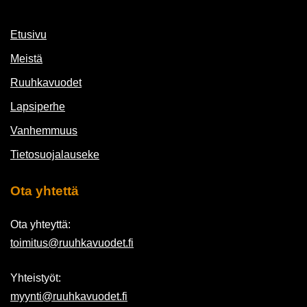
Etusivu
Meistä
Ruuhkavuodet
Lapsiperhe
Vanhemmuus
Tietosuojalauseke
Ota yhtettä
Ota yhteyttä:
toimitus@ruuhkavuodet.fi
Yhteistyöt:
myynti@ruuhkavuodet.fi