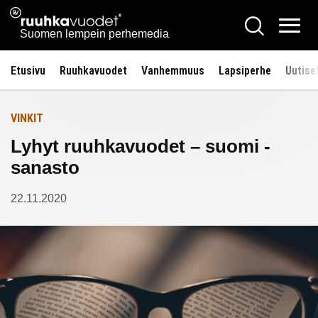
Siirry
Ruuhkavuodet.fi
Hae
Etusivulle
sisältöön
Vali
Suomen lempein perhemedia
Etusivu
Ruuhkavuodet
Vanhemmuus
Lapsiperhe
Uutise
VINKIT
Lyhyt ruuhkavuodet – suomi -
sanasto
22.11.2020