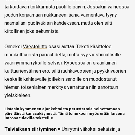
tarkoittavan torkkumista puolille päivin. Jossakin vaiheessa
joudun korjaamaan nukkuneeni ääniä vaimentava tyyny
naamallani puoliväkisin kahdeksaan, mutta olen silti
kiitollinen joka sekunnista.
Onneksi
Väestöliitto
osasi auttaa. Teksti käsittelee
monikulttuurista parisuhdetta, mutta syy viestinnällisille
väärinymmärryksille selvisi. Kyseessä on eräänlainen
kulttuurienvälinen ero, sillä ruuhkavuosien ja pyykkivuorien
keskellä kahlaavalle joillekin sanoille on muodostunut
hieman toisenlainen merkitys verrattuna niin sanottuun
yleiskieleen.
Listasin kymmenen ajankohtaista perustermiä helpottamaan
päivittäistä kanssakäymistä. Tämä toimikoon myös eräänlaisena
introna tuleville teksteille.
Talviaikaan siirtyminen
= Unirytmi viikoksi sekaisin ja