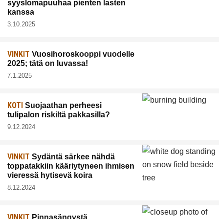
syyslomapuuhaa pienten lasten
kanssa
3.10.2025
VINKIT
Vuosihoroskooppi vuodelle
2025; tätä on luvassa!
7.1.2025
KOTI
Suojaathan perheesi
tulipalon riskiltä pakkasilla?
9.12.2024
VINKIT
Sydäntä särkee nähdä
toppatakkiin kääriytyneen ihmisen
vieressä hytisevä koira
8.12.2024
VINKIT
Pinnasängystä