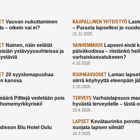
ET
KAUPALLINEN YHTEISTYÖ
Vauvan nukuttaminen
Laste
a – oikein vai ei?
– Parasta lapsellesi jo vuod
21.11.2025
ET
VANHEMMUUS
Nainen, näin selätät
Lapseni eivät 
uisiän ystävyyssuhteissa ja
päiväkodissa – riistänkö hei
 ystäviä
varhaiskasvatukseen?
4.10.2025
ET
RUUHKAVUODET
20 syyslomapuuhaa
Laman lapset,
en kanssa
siirrä köyhyyttä eteenpäin jäl
2.10.2025
TERVEYS
määrä Pilttejä vedetään pois
Varhaislapsuus maa
 homemyrkkyriski!
hyvästä terveydelle – tästä 
10.4.2025
LAPSET
Kevätaurinko porotta
disson Blu Hotel Oulu
suojata lapsen silmät!
24.3.2025