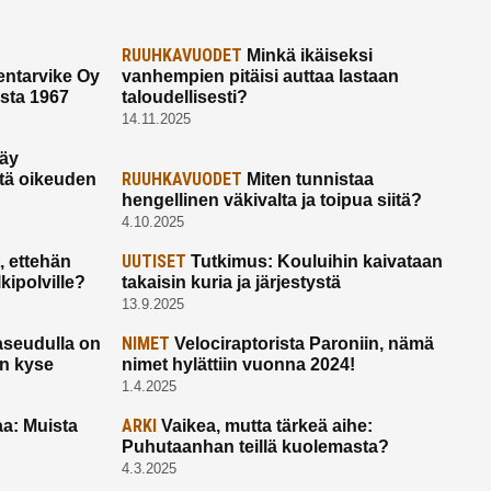
RUUHKAVUODET
Minkä ikäiseksi
ntarvike Oy
vanhempien pitäisi auttaa lastaan
esta 1967
taloudellisesti?
14.11.2025
käy
RUUHKAVUODET
ltä oikeuden
Miten tunnistaa
hengellinen väkivalta ja toipua siitä?
4.10.2025
UUTISET
 ettehän
Tutkimus: Kouluihin kaivataan
kipolville?
takaisin kuria ja järjestystä
13.9.2025
NIMET
seudulla on
Velociraptorista Paroniin, nämä
on kyse
nimet hylättiin vuonna 2024!
1.4.2025
ARKI
a: Muista
Vaikea, mutta tärkeä aihe:
Puhutaanhan teillä kuolemasta?
4.3.2025