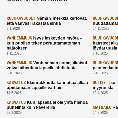
RUUHKAVUODET
RUUHKAVUOD
Nämä 9 merkkiä kertovat,
että vauvasi rakastaa sinua
huudattamall
8.1.2026
24.11.2025
VANHEMMUUS
RUUHKAVUOD
Isyys leskeyden myötä –
kun puoliso tekee peruuttamattoman
haasteet aik
päätöksen
löydät uusia
1.11.2025
7.10.2025
VANHEMMUUS
RUUHKAVUOD
Vanhemman somejulkaisut
voivat aiheuttaa lapselle ahdistusta
pienten last
3.10.2025
3.10.2025
KASVATUS
UUTISET
Eläinrakkautta kannattaa alkaa
Iso 
opettamaan lapselle varhain
myynnistä –
14.6.2025
12.4.2025
KASVATUS
Kun lapsella ei ole yhtä hienoa
MATKAILU
puhelinta kuin kavereilla
Ra
25.3.2025
24.3.2025