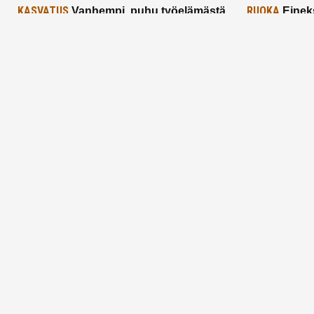
KASVATUS
RUOKA
Vanhempi, puhu työelämästä
Einek
lapselle – mutta mieti sanojasi!
asiat ja saa
25.2.2025
24.2.2025
Aitoa vertaistukea perhearkeen, lempeästi
myötäeläen
Facebook
Instagram
TikTok
X