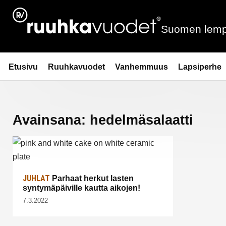
Siirry
sisältöön
Suomen lemp
Ruuhkavuodet.fi
Etusivu
Ruuhkavuodet
Vanhemmuus
Lapsiperhe
Avainsana:
hedelmäsalaatti
JUHLAT
Parhaat herkut lasten
syntymäpäiville kautta aikojen!
7.3.2022