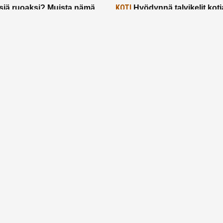
KOTI
siä ruoaksi? Muista nämä
Hyödynnä talvikelit koti
t paremman aterian
– 2 näppärää vinkkiä!
24.2.2025
Etusivu
Meistä
Ruuhkavuodet
Lapsiperhe
Vanhemmuus
Tietosuojalauseke
© 2026 Ruuhkavuodet.fi. Kaikki oikeudet pidätetään.