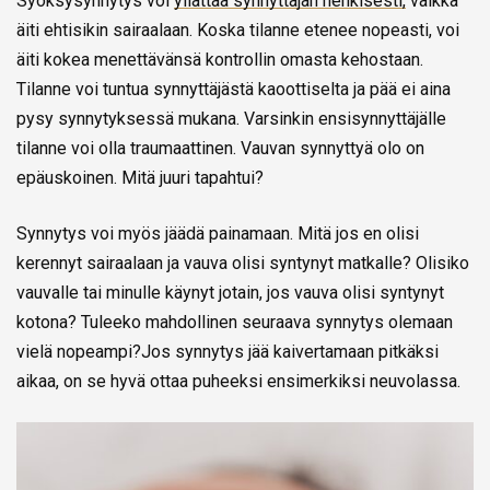
Syöksysynnytys voi
yllättää synnyttäjän henkisesti,
vaikka
äiti ehtisikin sairaalaan. Koska tilanne etenee nopeasti, voi
äiti kokea menettävänsä kontrollin omasta kehostaan.
Tilanne voi tuntua synnyttäjästä kaoottiselta ja pää ei aina
pysy synnytyksessä mukana. Varsinkin ensisynnyttäjälle
tilanne voi olla traumaattinen. Vauvan synnyttyä olo on
epäuskoinen. Mitä juuri tapahtui?
Synnytys voi myös jäädä painamaan. Mitä jos en olisi
kerennyt sairaalaan ja vauva olisi syntynyt matkalle? Olisiko
vauvalle tai minulle käynyt jotain, jos vauva olisi syntynyt
kotona? Tuleeko mahdollinen seuraava synnytys olemaan
vielä nopeampi?Jos synnytys jää kaivertamaan pitkäksi
aikaa, on se hyvä ottaa puheeksi ensimerkiksi neuvolassa.