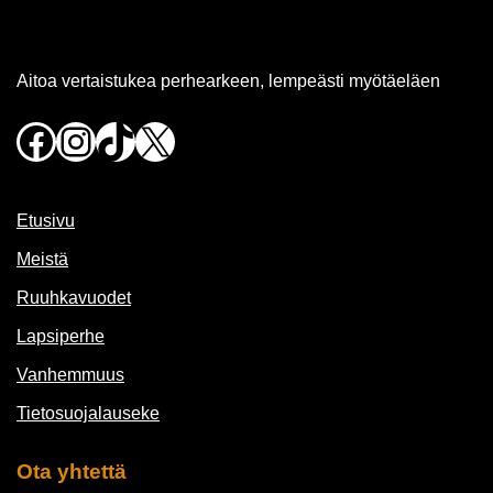
Aitoa vertaistukea perhearkeen, lempeästi myötäeläen
Facebook
Instagram
TikTok
X
Etusivu
Meistä
Ruuhkavuodet
Lapsiperhe
Vanhemmuus
Tietosuojalauseke
Ota yhtettä