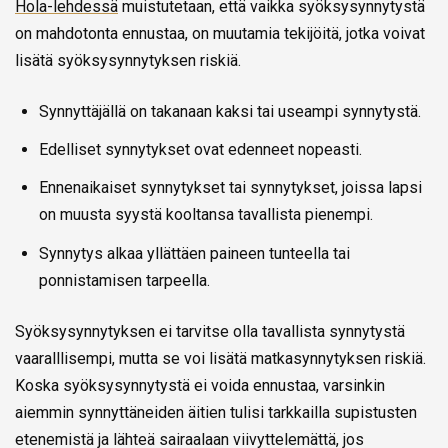
Hola-lehdessä
muistutetaan, että vaikka syöksysynnytystä
on mahdotonta ennustaa, on muutamia tekijöitä, jotka voivat
lisätä syöksysynnytyksen riskiä.
Synnyttäjällä on takanaan kaksi tai useampi synnytystä.
Edelliset synnytykset ovat edenneet nopeasti.
Ennenaikaiset synnytykset tai synnytykset, joissa lapsi
on muusta syystä kooltansa tavallista pienempi.
Synnytys alkaa yllättäen paineen tunteella tai
ponnistamisen tarpeella.
Syöksysynnytyksen ei tarvitse olla tavallista synnytystä
vaaralllisempi, mutta se voi lisätä matkasynnytyksen riskiä.
Koska syöksysynnytystä ei voida ennustaa, varsinkin
aiemmin synnyttäneiden äitien tulisi tarkkailla supistusten
etenemistä ja lähteä sairaalaan viivyttelemättä, jos