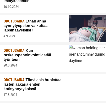
imetykseenkin
10.10.2024
ODOTUSAIKA
Ethän anna
synnytyspelon vaikuttaa
lapsihaaveisiisi?
4.9.2024
ODOTUSAIKA
Kun
raskauspahoinvointi estää
työnteon
20.8.2024
ODOTUSAIKA
Tämä asia huolettaa
lastenlääkäriä eniten
kotisynnytyksissä
17.8.2024