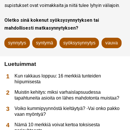
supistukset ovat voimakkaita ja niitä tulee lyhyin väliajoin.
Oletko sinä kokenut syöksysynnytyksen tai
mahdollisesti matkasynnytyksen?
synnytys
syntymä
syöksysynnytys
vauva
Luetuimmat
Kun rakkaus loppuu: 16 merkkiä tunteiden
hiipumisesta
Muistin kehitys: miksi varhaislapsuudessa
tapahtuneita asioita on lähes mahdotonta muistaa?
Voiko kummipyynnöstä kieltäytyä? -Vai onko pakko
vaan myöntyä?
Nämä 10 merkkiä voivat kertoa toksisesta