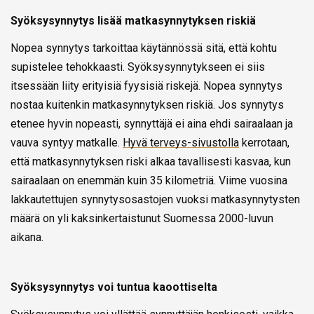
Syöksysynnytys lisää matkasynnytyksen riskiä
Nopea synnytys tarkoittaa käytännössä sitä, että kohtu
supistelee tehokkaasti. Syöksysynnytykseen ei siis
itsessään liity erityisiä fyysisiä riskejä. Nopea synnytys
nostaa kuitenkin matkasynnytyksen riskiä. Jos synnytys
etenee hyvin nopeasti, synnyttäjä ei aina ehdi sairaalaan ja
vauva syntyy matkalle.
Hyvä terveys-sivustolla
kerrotaan,
että matkasynnytyksen riski alkaa tavallisesti kasvaa, kun
sairaalaan on enemmän kuin 35 kilometriä. Viime vuosina
lakkautettujen synnytysosastojen vuoksi matkasynnytysten
määrä on yli kaksinkertaistunut Suomessa 2000-luvun
aikana.
Syöksysynnytys voi tuntua kaoottiselta