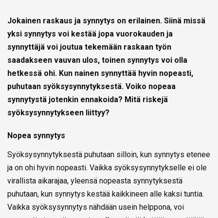
Jokainen raskaus ja synnytys on erilainen. Siinä missä
yksi synnytys voi kestää jopa vuorokauden ja
synnyttäjä voi joutua tekemään raskaan työn
saadakseen vauvan ulos, toinen synnytys voi olla
hetkessä ohi. Kun nainen synnyttää hyvin nopeasti,
puhutaan syöksysynnytyksestä. Voiko nopeaa
synnytystä jotenkin ennakoida? Mitä riskejä
syöksysynnytykseen
liittyy?
Nopea synnytys
Syöksysynnytyksestä puhutaan silloin, kun synnytys etenee
ja on ohi hyvin nopeasti. Vaikka syöksysynnytykselle ei ole
virallista aikarajaa, yleensä nopeasta synnytyksestä
puhutaan, kun synnytys kestää kaikkineen alle kaksi tuntia.
Vaikka syöksysynnytys nähdään usein helppona, voi