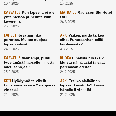
10.4.2025
1.4.2025
KASVATUS
Kun lapsella ei ole
MATKAILU
Radisson Blu Hotel
yhtä hienoa puhelinta kuin
Oulu
kavereilla
24.3.2025
25.3.2025
LAPSET
Kevätaurinko
ARKI
Vaikea, mutta tärkeä
porottaa: Muista suojata
aihe: Puhutaanhan teillä
lapsen silmät!
kuolemasta?
24.3.2025
4.3.2025
KASVATUS
Vanhempi, puhu
RUOKA
Eineksiä ruoaksi?
työelämästä lapselle – mutta
Muista nämä asiat ja saat
mieti sanojasi!
paremman aterian
25.2.2025
24.2.2025
KOTI
Hyödynnä talvikelit
ARKI
Etsiikö alaikäinen
kotia siivotessa – 2 näppärää
lapsesi kesätöitä? Tässä
vinkkiä!
hänelle 5 vinkkiä!
24.2.2025
21.2.2025