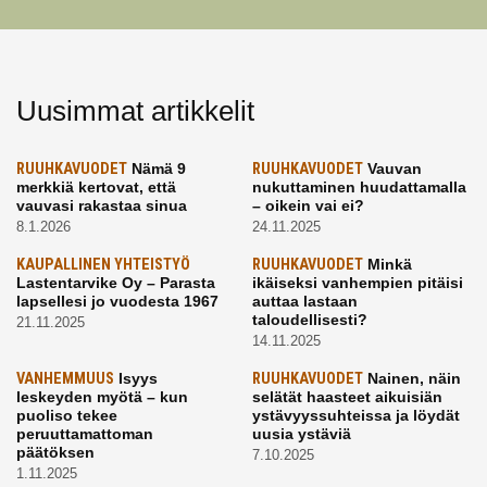
Uusimmat artikkelit
RUUHKAVUODET
Nämä 9
RUUHKAVUODET
Vauvan
merkkiä kertovat, että
nukuttaminen huudattamalla
vauvasi rakastaa sinua
– oikein vai ei?
8.1.2026
24.11.2025
KAUPALLINEN YHTEISTYÖ
RUUHKAVUODET
Minkä
Lastentarvike Oy – Parasta
ikäiseksi vanhempien pitäisi
lapsellesi jo vuodesta 1967
auttaa lastaan
taloudellisesti?
21.11.2025
14.11.2025
VANHEMMUUS
Isyys
RUUHKAVUODET
Nainen, näin
leskeyden myötä – kun
selätät haasteet aikuisiän
puoliso tekee
ystävyyssuhteissa ja löydät
peruuttamattoman
uusia ystäviä
päätöksen
7.10.2025
1.11.2025