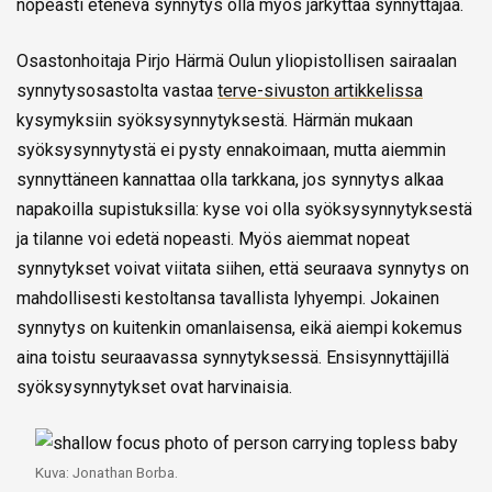
nopeasti etenevä synnytys olla myös järkyttää synnyttäjää.
Osastonhoitaja Pirjo Härmä Oulun yliopistollisen sairaalan
synnytysosastolta vastaa
terve-sivuston artikkelissa
kysymyksiin syöksysynnytyksestä. Härmän mukaan
syöksysynnytystä ei pysty ennakoimaan, mutta aiemmin
synnyttäneen kannattaa olla tarkkana, jos synnytys alkaa
napakoilla supistuksilla: kyse voi olla syöksysynnytyksestä
ja tilanne voi edetä nopeasti. Myös aiemmat nopeat
synnytykset voivat viitata siihen, että seuraava synnytys on
mahdollisesti kestoltansa tavallista lyhyempi. Jokainen
synnytys on kuitenkin omanlaisensa, eikä aiempi kokemus
aina toistu seuraavassa synnytyksessä. Ensisynnyttäjillä
syöksysynnytykset ovat harvinaisia.
Kuva: Jonathan Borba.