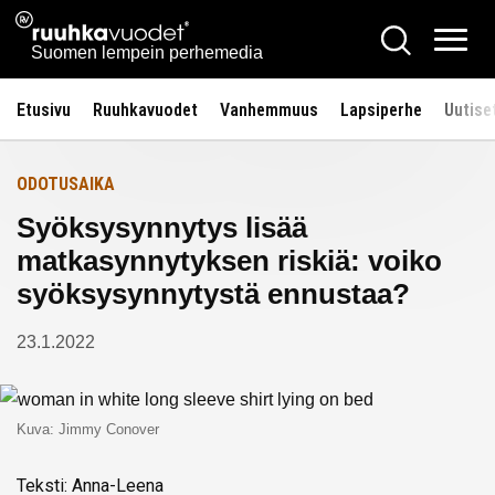
Siirry
Ruuhkavuodet.fi
Hae
Etusivulle
sisältöön
Vali
Suomen lempein perhemedia
Etusivu
Ruuhkavuodet
Vanhemmuus
Lapsiperhe
Uutise
ODOTUSAIKA
Syöksysynnytys lisää
matkasynnytyksen riskiä: voiko
syöksysynnytystä ennustaa?
23.1.2022
Kuva: Jimmy Conover
Teksti: Anna-Leena