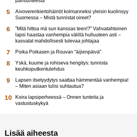
parisuhteesta
Aivoverenkiertohäiriöt kolmanneksi yleisin kuolinsyy
Suomessa – Mistä tunnistat oireet?
”Mitä hittoa mä sun kanssas teen!?” Vahvatahtoinen
lapsi haastaa vanhempia välillä hulluuteen asti –
kasvatat mahdollisesti tulevaa johtajaa
Poika Poikasen ja Rouvan “äijienpäivä”
Yskä, kuume ja rohiseva hengitys: tunnista
keuhkoputkentulehdus
Lapsen itsetyydytys saattaa hämmentää vanhempia!
– Miten asiaan tulisi suhtautua?
Koira lapsiperheessä – Onnen tunteita ja
vastustuskykyä
Lisää aiheesta