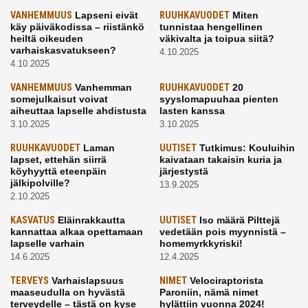
VANHEMMUUS
Lapseni eivät
RUUHKAVUODET
Miten
käy päiväkodissa – riistänkö
tunnistaa hengellinen
heiltä oikeuden
väkivalta ja toipua siitä?
varhaiskasvatukseen?
4.10.2025
4.10.2025
VANHEMMUUS
Vanhemman
RUUHKAVUODET
20
somejulkaisut voivat
syyslomapuuhaa pienten
aiheuttaa lapselle ahdistusta
lasten kanssa
3.10.2025
3.10.2025
RUUHKAVUODET
Laman
UUTISET
Tutkimus: Kouluihin
lapset, ettehän siirrä
kaivataan takaisin kuria ja
köyhyyttä eteenpäin
järjestystä
jälkipolville?
13.9.2025
2.10.2025
KASVATUS
Eläinrakkautta
UUTISET
Iso määrä Pilttejä
kannattaa alkaa opettamaan
vedetään pois myynnistä –
lapselle varhain
homemyrkkyriski!
14.6.2025
12.4.2025
TERVEYS
Varhaislapsuus
NIMET
Velociraptorista
maaseudulla on hyvästä
Paroniin, nämä nimet
terveydelle – tästä on kyse
hylättiin vuonna 2024!