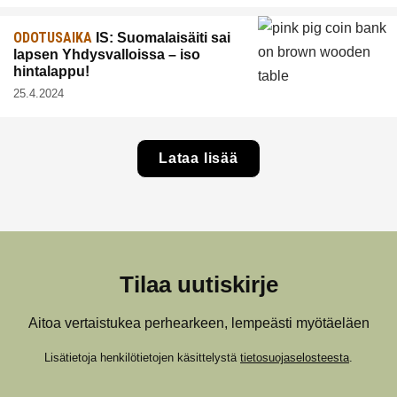
ODOTUSAIKA
IS: Suomalaisäiti sai
lapsen Yhdysvalloissa – iso
hintalappu!
25.4.2024
Lataa lisää
Tilaa uutiskirje
Aitoa vertaistukea perhearkeen, lempeästi myötäeläen
Lisätietoja henkilötietojen käsittelystä
tietosuojaselosteesta
.