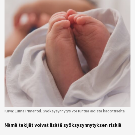
Kuva: Luma Pimentel. Syöksysynnytys voi tuntua äidistä kaoottiselta.
Nämä tekijät voivat lisätä syöksysynnytyksen riskiä