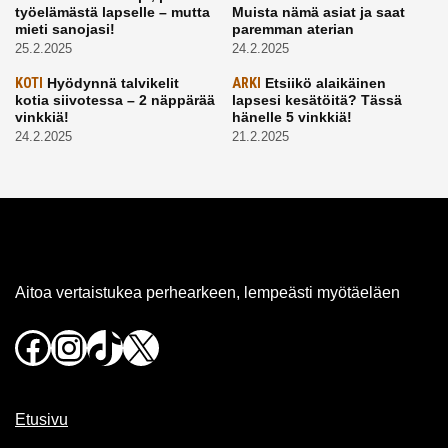
työelämästä lapselle – mutta
Muista nämä asiat ja saat
mieti sanojasi!
paremman aterian
25.2.2025
24.2.2025
KOTI
Hyödynnä talvikelit
ARKI
Etsiikö alaikäinen
kotia siivotessa – 2 näppärää
lapsesi kesätöitä? Tässä
vinkkiä!
hänelle 5 vinkkiä!
24.2.2025
21.2.2025
Aitoa vertaistukea perhearkeen, lempeästi myötäeläen
Facebook
Instagram
TikTok
X
Etusivu