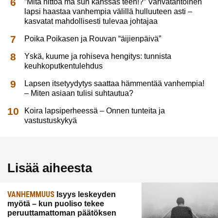
”Mitä hittoa mä sun kanssas teen!?” Vahvatahtoinen
lapsi haastaa vanhempia välillä hulluuteen asti –
kasvatat mahdollisesti tulevaa johtajaa
Poika Poikasen ja Rouvan “äijienpäivä”
Yskä, kuume ja rohiseva hengitys: tunnista
keuhkoputkentulehdus
Lapsen itsetyydytys saattaa hämmentää vanhempia!
– Miten asiaan tulisi suhtautua?
Koira lapsiperheessä – Onnen tunteita ja
vastustuskykyä
Lisää aiheesta
VANHEMMUUS
Isyys leskeyden
myötä – kun puoliso tekee
peruuttamattoman päätöksen