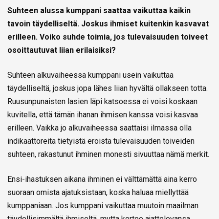
Suhteen alussa kumppani saattaa vaikuttaa kaikin
tavoin täydelliseltä. Joskus ihmiset kuitenkin kasvavat
erilleen. Voiko suhde toimia, jos tulevaisuuden toiveet
osoittautuvat liian erilaisiksi?
Suhteen alkuvaiheessa kumppani usein vaikuttaa
täydelliseltä, joskus jopa lähes liian hyvältä ollakseen totta.
Ruusunpunaisten lasien läpi katsoessa ei voisi koskaan
kuvitella, että tämän ihanan ihmisen kanssa voisi kasvaa
erilleen. Vaikka jo alkuvaiheessa saattaisi ilmassa olla
indikaattoreita tietyistä eroista tulevaisuuden toiveiden
suhteen, rakastunut ihminen monesti sivuuttaa nämä merkit.
Ensi-ihastuksen aikana ihminen ei välttämättä aina kerro
suoraan omista ajatuksistaan, koska haluaa miellyttää
kumppaniaan. Jos kumppani vaikuttaa muutoin maailman
täydellisimmältä ihmiseltä, mutta kertoo ajattelevansa