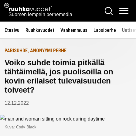
Siirry
Ruuhkavuodet.fi
Hae
Etusivulle
sisältöön
Vali
Suomen lempein perhemedia
Etusivu
Ruuhkavuodet
Vanhemmuus
Lapsiperhe
Uutise
PARISUHDE
ANONYYMI PERHE
,
Voiko suhde toimia pitkällä
tähtäimellä, jos puolisoilla on
kovin erilaiset tulevaisuuden
toiveet?
12.12.2022
Kuva: Cody Black