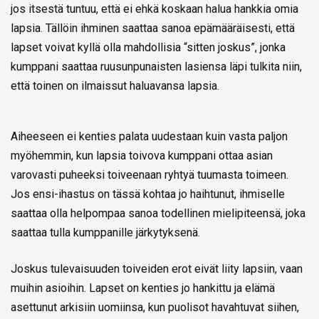
jos itsestä tuntuu, että ei ehkä koskaan halua hankkia omia
lapsia. Tällöin ihminen saattaa sanoa epämääräisesti, että
lapset voivat kyllä olla mahdollisia “sitten joskus”, jonka
kumppani saattaa ruusunpunaisten lasiensa läpi tulkita niin,
että toinen on ilmaissut haluavansa lapsia.
Aiheeseen ei kenties palata uudestaan kuin vasta paljon
myöhemmin, kun lapsia toivova kumppani ottaa asian
varovasti puheeksi toiveenaan ryhtyä tuumasta toimeen.
Jos ensi-ihastus on tässä kohtaa jo haihtunut, ihmiselle
saattaa olla helpompaa sanoa todellinen mielipiteensä, joka
saattaa tulla kumppanille järkytyksenä.
Joskus tulevaisuuden toiveiden erot eivät liity lapsiin, vaan
muihin asioihin. Lapset on kenties jo hankittu ja elämä
asettunut arkisiin uomiinsa, kun puolisot havahtuvat siihen,