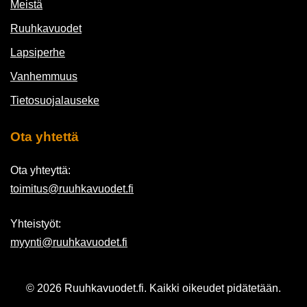
Meistä
Ruuhkavuodet
Lapsiperhe
Vanhemmuus
Tietosuojalauseke
Ota yhtettä
Ota yhteyttä:
toimitus@ruuhkavuodet.fi
Yhteistyöt:
myynti@ruuhkavuodet.fi
© 2026 Ruuhkavuodet.fi. Kaikki oikeudet pidätetään.