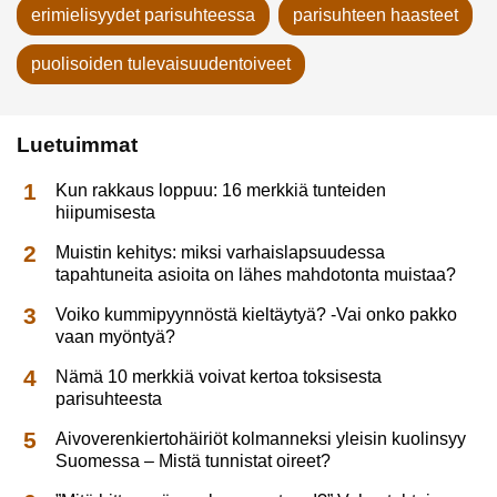
erimielisyydet parisuhteessa
parisuhteen haasteet
puolisoiden tulevaisuudentoiveet
Luetuimmat
Kun rakkaus loppuu: 16 merkkiä tunteiden
hiipumisesta
Muistin kehitys: miksi varhaislapsuudessa
tapahtuneita asioita on lähes mahdotonta muistaa?
Voiko kummipyynnöstä kieltäytyä? -Vai onko pakko
vaan myöntyä?
Nämä 10 merkkiä voivat kertoa toksisesta
parisuhteesta
Aivoverenkiertohäiriöt kolmanneksi yleisin kuolinsyy
Suomessa – Mistä tunnistat oireet?