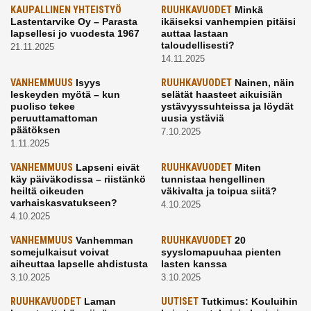
KAUPALLINEN YHTEISTYÖ
RUUHKAVUODET
Minkä
Lastentarvike Oy – Parasta
ikäiseksi vanhempien pitäisi
lapsellesi jo vuodesta 1967
auttaa lastaan
taloudellisesti?
21.11.2025
14.11.2025
VANHEMMUUS
Isyys
RUUHKAVUODET
Nainen, näin
leskeyden myötä – kun
selätät haasteet aikuisiän
puoliso tekee
ystävyyssuhteissa ja löydät
peruuttamattoman
uusia ystäviä
päätöksen
7.10.2025
1.11.2025
VANHEMMUUS
Lapseni eivät
RUUHKAVUODET
Miten
käy päiväkodissa – riistänkö
tunnistaa hengellinen
heiltä oikeuden
väkivalta ja toipua siitä?
varhaiskasvatukseen?
4.10.2025
4.10.2025
VANHEMMUUS
Vanhemman
RUUHKAVUODET
20
somejulkaisut voivat
syyslomapuuhaa pienten
aiheuttaa lapselle ahdistusta
lasten kanssa
3.10.2025
3.10.2025
RUUHKAVUODET
Laman
UUTISET
Tutkimus: Kouluihin