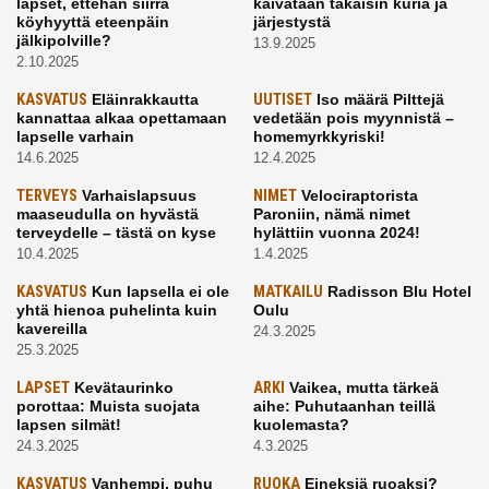
lapset, ettehän siirrä
kaivataan takaisin kuria ja
köyhyyttä eteenpäin
järjestystä
jälkipolville?
13.9.2025
2.10.2025
KASVATUS
Eläinrakkautta
UUTISET
Iso määrä Pilttejä
kannattaa alkaa opettamaan
vedetään pois myynnistä –
lapselle varhain
homemyrkkyriski!
14.6.2025
12.4.2025
TERVEYS
Varhaislapsuus
NIMET
Velociraptorista
maaseudulla on hyvästä
Paroniin, nämä nimet
terveydelle – tästä on kyse
hylättiin vuonna 2024!
10.4.2025
1.4.2025
KASVATUS
Kun lapsella ei ole
MATKAILU
Radisson Blu Hotel
yhtä hienoa puhelinta kuin
Oulu
kavereilla
24.3.2025
25.3.2025
LAPSET
Kevätaurinko
ARKI
Vaikea, mutta tärkeä
porottaa: Muista suojata
aihe: Puhutaanhan teillä
lapsen silmät!
kuolemasta?
24.3.2025
4.3.2025
KASVATUS
Vanhempi, puhu
RUOKA
Eineksiä ruoaksi?