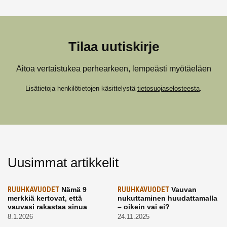
Tilaa uutiskirje
Aitoa vertaistukea perhearkeen, lempeästi myötäeläen
Lisätietoja henkilötietojen käsittelystä
tietosuojaselosteesta
.
Uusimmat artikkelit
RUUHKAVUODET
Nämä 9
RUUHKAVUODET
Vauvan
merkkiä kertovat, että
nukuttaminen huudattamalla
vauvasi rakastaa sinua
– oikein vai ei?
8.1.2026
24.11.2025