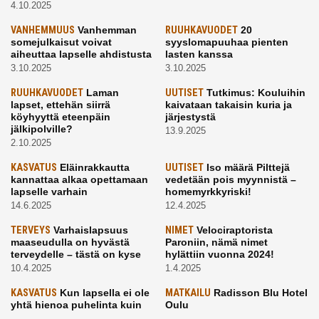
4.10.2025
VANHEMMUUS
Vanhemman
RUUHKAVUODET
20
somejulkaisut voivat
syyslomapuuhaa pienten
aiheuttaa lapselle ahdistusta
lasten kanssa
3.10.2025
3.10.2025
RUUHKAVUODET
Laman
UUTISET
Tutkimus: Kouluihin
lapset, ettehän siirrä
kaivataan takaisin kuria ja
köyhyyttä eteenpäin
järjestystä
jälkipolville?
13.9.2025
2.10.2025
KASVATUS
Eläinrakkautta
UUTISET
Iso määrä Pilttejä
kannattaa alkaa opettamaan
vedetään pois myynnistä –
lapselle varhain
homemyrkkyriski!
14.6.2025
12.4.2025
TERVEYS
Varhaislapsuus
NIMET
Velociraptorista
maaseudulla on hyvästä
Paroniin, nämä nimet
terveydelle – tästä on kyse
hylättiin vuonna 2024!
10.4.2025
1.4.2025
KASVATUS
Kun lapsella ei ole
MATKAILU
Radisson Blu Hotel
yhtä hienoa puhelinta kuin
Oulu
kavereilla
24.3.2025