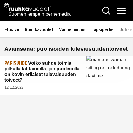
Siirry
Ruuhkavuodet.fi
Hae
sisältöön
Vali
Suomen lempein perhemedia
Etusivu
Ruuhkavuodet
Vanhemmuus
Lapsiperhe
Uutise
Avainsana:
puolisoiden tulevaisuudentoiveet
PARISUHDE
Voiko suhde toimia
pitkällä tähtäimellä, jos puolisoilla
on kovin erilaiset tulevaisuuden
toiveet?
12.12.2022