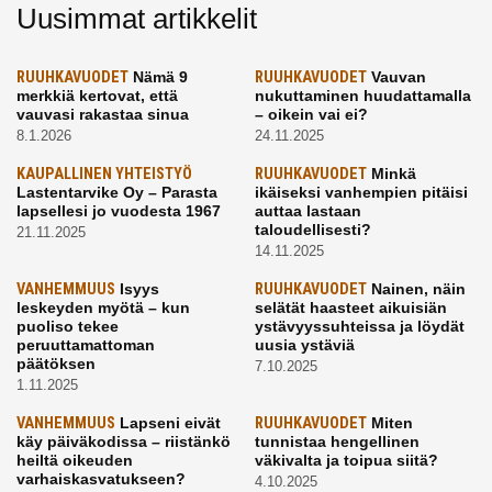
Uusimmat artikkelit
RUUHKAVUODET
Nämä 9
RUUHKAVUODET
Vauvan
merkkiä kertovat, että
nukuttaminen huudattamalla
vauvasi rakastaa sinua
– oikein vai ei?
8.1.2026
24.11.2025
KAUPALLINEN YHTEISTYÖ
RUUHKAVUODET
Minkä
Lastentarvike Oy – Parasta
ikäiseksi vanhempien pitäisi
lapsellesi jo vuodesta 1967
auttaa lastaan
taloudellisesti?
21.11.2025
14.11.2025
VANHEMMUUS
Isyys
RUUHKAVUODET
Nainen, näin
leskeyden myötä – kun
selätät haasteet aikuisiän
puoliso tekee
ystävyyssuhteissa ja löydät
peruuttamattoman
uusia ystäviä
päätöksen
7.10.2025
1.11.2025
VANHEMMUUS
Lapseni eivät
RUUHKAVUODET
Miten
käy päiväkodissa – riistänkö
tunnistaa hengellinen
heiltä oikeuden
väkivalta ja toipua siitä?
varhaiskasvatukseen?
4.10.2025