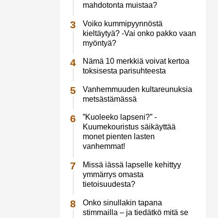
mahdotonta muistaa?
Voiko kummipyynnöstä
kieltäytyä? -Vai onko pakko vaan
myöntyä?
Nämä 10 merkkiä voivat kertoa
toksisesta parisuhteesta
Vanhemmuuden kultareunuksia
metsästämässä
”Kuoleeko lapseni?” -
Kuumekouristus säikäyttää
monet pienten lasten
vanhemmat!
Missä iässä lapselle kehittyy
ymmärrys omasta
tietoisuudesta?
Onko sinullakin tapana
stimmailla – ja tiedätkö mitä se