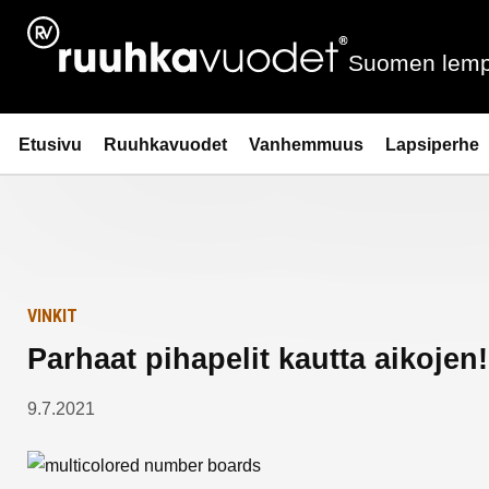
Siirry
Etusivulle
sisältöön
Suomen lemp
Ruuhkavuodet.fi
Etusivu
Ruuhkavuodet
Vanhemmuus
Lapsiperhe
VINKIT
Parhaat pihapelit kautta aikojen!
9.7.2021