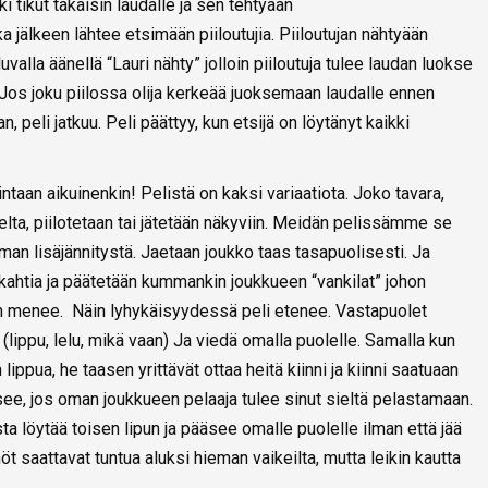
i tikut takaisin laudalle ja sen tehtyään
 jälkeen lähtee etsimään piiloutujia. Piiloutujan nähtyään
uvalla äänellä “Lauri nähty” jolloin piiloutuja tulee laudan luokse
Jos joku piilossa olija kerkeää juoksemaan laudalle ennen
, peli jatkuu. Peli päättyy, kun etsijä on löytänyt kaikki
intaan aikuinenkin! Pelistä on kaksi variaatiota. Joko tavara,
elta, piilotetaan tai jätetään näkyviin. Meidän pelissämme se
ieman lisäjännitystä. Jaetaan joukko taas tasapuolisesti. Ja
 kahtia ja päätetään kummankin joukkueen “vankilat” johon
an menee. Näin lyhykäisyydessä peli etenee. Vastapuolet
(lippu, lelu, mikä vaan) Ja viedä omalla puolelle. Samalla kun
lippua, he taasen yrittävät ottaa heitä kiinni ja kiinni saatuaan
see, jos oman joukkueen pelaaja tulee sinut sieltä pelastamaan.
a löytää toisen lipun ja pääsee omalle puolelle ilman että jää
nöt saattavat tuntua aluksi hieman vaikeilta, mutta leikin kautta