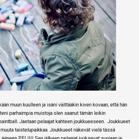
ään muun kuulleen ja isäni väittääkin kiven kovaan, että hän
uteni parhaimpia muistoja olen saanut tämän leikin
 paintball. Jaetaan pelaajat kahteen joukkueeseen. Joukkueet
ai muuta taistelupaikkaa. Joukkueet näkevät vielä tässä
 ääneen PELIII! Sen jälkeen pelaajat juoksevat suojaan ja