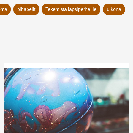
oma
pihapelit
Tekemistä lapsiperheille
ulkona