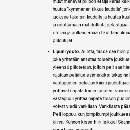
muut menevät piiloon etsijä kerää kaikk
huutaa “kymmenen tikkua laudalla” jonka
juoksee takaisin laudalle ja huutaa kuul
ja odottamaan mahdollista pelastajaa. 
etsijää ja polkaisemaan tikut taas ilmaan
piiloutujat.
Lipunryöstö.
Ai että, tässä saa hien p
joka yritetään anastaa toiselta joukkue
yleensä piilotetaan, jolloin peli saa h
rajataan pelialue esimerkiksi takapiha
vastapuolen pelaajan kiinni jouduttua
yrittävät napata toisen puolen esineen 
vastapuoli yrittää napata toisen puolen 
voivat viedä vankilaan. Vankilasta pää
Peli loppuu, kun jompikumpi joukkueest
kiinni. Kunnon kissa-hiiri leikkiä! Sään
oppii hyvin nopeasti.