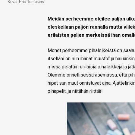
Kuva: Eric Tompkins
Meidän perheemme oleilee paljon ulkon
oleskellaan paljon rannalla mutta vii
erilaisten pelien merkeissä ihan omal
Monet perheemme pihaleikeistä on saanu
itselläni on niin ihanat muistot ja haluank
missä pelattiin erilaisia pihaleikkejä ja j
Olemme onnellisessa asemassa, että pihap
hipat sun muut onnistuvat aina. Ajatteli
pihapelit, ja niitähän riittää!