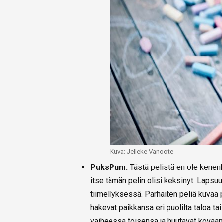
Kuva: Jelleke Vanoote
PuksPum.
Tästä pelistä en ole kenenk
itse tämän pelin olisi keksinyt. Lapsu
tiimellyksessä. Parhaiten peliä kuvaa
hakevat paikkansa eri puolilta taloa t
vaiheessa toisensa ja huutavat kovaan