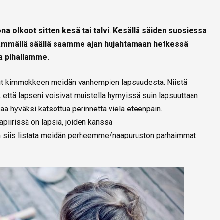
a olkoot sitten kesä tai talvi. Kesällä säiden suosiessa
leämmällä säällä saamme ajan hujahtamaan hetkessä
la pihallamme.
t kimmokkeen meidän vanhempien lapsuudesta. Niistä
in, että lapseni voisivat muistella hymyissä suin lapsuuttaan
atkaa hyväksi katsottua perinnettä vielä eteenpäin.
iirissä on lapsia, joiden kanssa
nkin siis listata meidän perheemme/naapuruston parhaimmat