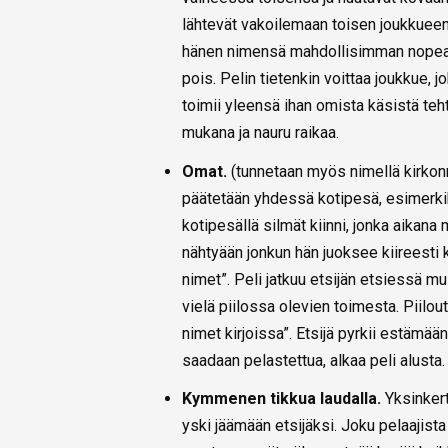
lähtevät vakoilemaan toisen joukkueen
hänen nimensä mahdollisimman nopeasti
pois. Pelin tietenkin voittaa joukkue, 
toimii yleensä ihan omista käsistä teht
mukana ja nauru raikaa.
Omat.
(tunnetaan myös nimellä kirkonr
päätetään yhdessä kotipesä, esimerkiks
kotipesällä silmät kiinni, jonka aikana 
nähtyään jonkun hän juoksee kiireesti 
nimet”. Peli jatkuu etsijän etsiessä mu
vielä piilossa olevien toimesta. Piilo
nimet kirjoissa”. Etsijä pyrkii estämä
saadaan pelastettua, alkaa peli alusta
Kymmenen tikkua laudalla.
Yksinker
yski jäämään etsijäksi. Joku pelaajista