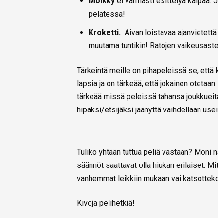
Mölkky
ei varmasti esittelyä kaipaa. 
pelatessa!
Kroketti.
Aivan loistavaa ajanvietettä
muutama tuntikin! Ratojen vaikeusast
Tärkeintä meille on pihapeleissä se, ett
lapsia ja on tärkeää, että jokainen oteta
tärkeää missä peleissä tahansa joukkueit
hipaksi/etsijäksi jäänyttä vaihdellaan use
Tuliko yhtään tuttua peliä vastaan? Moni nä
säännöt saattavat olla hiukan erilaiset. M
vanhemmat leikkiin mukaan vai katsottek
Kivoja pelihetkiä!