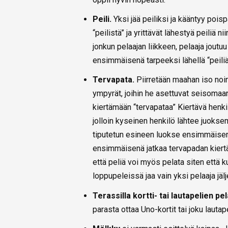
Peili.
Yksi jää peiliksi ja kääntyy poi
“peilistä” ja yrittävät lähestyä peiliä 
jonkun pelaajan liikkeen, pelaaja joutu
ensimmäisenä tarpeeksi lähellä “peili
Tervapata.
Piirretään maahan iso noin
ympyrät, joihin he asettuvat seisomaa
kiertämään “tervapataa” Kiertävä henk
jolloin kyseinen henkilö lähtee juokse
tiputetun esineen luokse ensimmäisenä 
ensimmäisenä jatkaa tervapadan kiertä
että peliä voi myös pelata siten että 
loppupeleissä jaa vain yksi pelaaja jälj
Terassilla kortti- tai lautapelien p
parasta ottaa Uno-kortit tai joku lauta