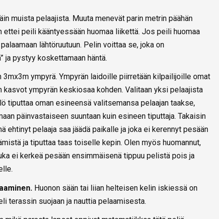
späin muista pelaajista. Muuta menevät parin metrin päähän
niin ettei peili kääntyessään huomaa liikettä. Jos peili huomaa
u palaamaan lähtöruutuun. Pelin voittaa se, joka on
ä” ja pystyy koskettamaan häntä.
 3mx3m ympyrä. Ympyrän laidoille piirretään kilpailijoille omat
n kasvot ympyrän keskiosaa kohden. Valitaan yksi pelaajista
ilö tiputtaa oman esineensä valitsemansa pelaajan taakse,
maan päinvastaiseen suuntaan kuin esineen tiputtaja. Takaisin
ehtinyt pelaaja saa jäädä paikalle ja joka ei kerennyt pesään
mistä ja tiputtaa taas toiselle kepin. Olen myös huomannut,
kuka ei kerkeä pesään ensimmäisenä tippuu pelistä pois ja
elle.
elaaminen.
Huonon sään tai liian helteisen kelin iskiessä on
peli terassin suojaan ja nauttia pelaamisesta.