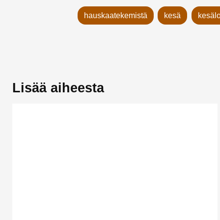
hauskaatekemistä
kesä
kesäl
Lisää aiheesta