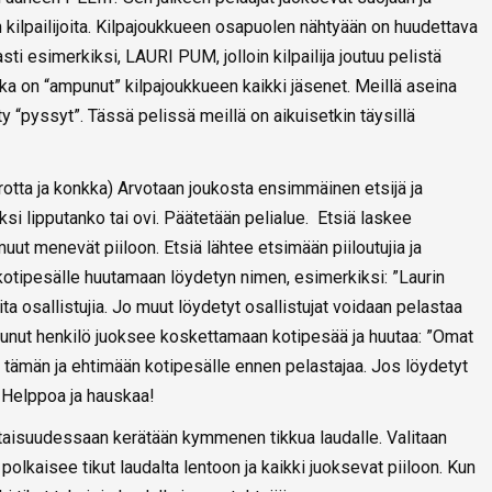
 kilpailijoita. Kilpajoukkueen osapuolen nähtyään on huudettava
 esimerkiksi, LAURI PUM, jolloin kilpailija joutuu pelistä
joka on “ampunut” kilpajoukkueen kaikki jäsenet. Meillä aseina
y “pyssyt”. Tässä pelissä meillä on aikuisetkin täysillä
otta ja konkka) Arvotaan joukosta ensimmäinen etsijä ja
i lipputanko tai ovi. Päätetään pelialue. Etsiä laskee
muut menevät piiloon. Etsiä lähtee etsimään piiloutujia ja
kotipesälle huutamaan löydetyn nimen, esimerkiksi: ”Laurin
ita osallistujia. Jo muut löydetyt osallistujat voidaan pelastaa
utunut henkilö juoksee koskettamaan kotipesää ja huutaa: ”Omat
än tämän ja ehtimään kotipesälle ennen pelastajaa. Jos löydetyt
. Helppoa ja hauskaa!
taisuudessaan kerätään kymmenen tikkua laudalle. Valitaan
 polkaisee tikut laudalta lentoon ja kaikki juoksevat piiloon. Kun