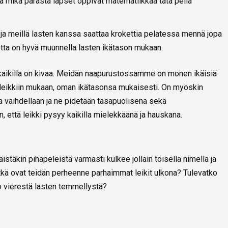
Ja mikä parasta lapset oppivat matematiikkaa tätä peliä
 ja meillä lasten kanssa saattaa krokettia pelatessa mennä jopa
etta on hyvä muunnella lasten ikätason mukaan.
ä kaikilla on kivaa. Meidän naapurustossamme on monen ikäisiä
an leikkiin mukaan, oman ikätasonsa mukaisesti. On myöskin
a vaihdellaan ja ne pidetään tasapuolisena sekä
in, että leikki pysyy kaikilla mielekkäänä ja hauskana.
istäkin pihapeleistä varmasti kulkee jollain toisella nimellä ja
itkä ovat teidän perheenne parhaimmat leikit ulkona? Tulevatko
o vierestä lasten temmellystä?