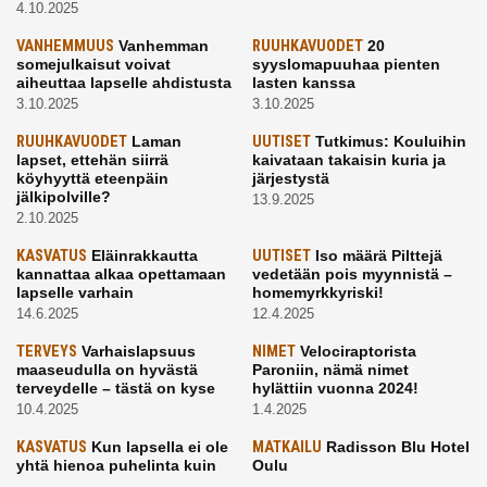
4.10.2025
VANHEMMUUS
Vanhemman
RUUHKAVUODET
20
somejulkaisut voivat
syyslomapuuhaa pienten
aiheuttaa lapselle ahdistusta
lasten kanssa
3.10.2025
3.10.2025
RUUHKAVUODET
Laman
UUTISET
Tutkimus: Kouluihin
lapset, ettehän siirrä
kaivataan takaisin kuria ja
köyhyyttä eteenpäin
järjestystä
jälkipolville?
13.9.2025
2.10.2025
KASVATUS
Eläinrakkautta
UUTISET
Iso määrä Pilttejä
kannattaa alkaa opettamaan
vedetään pois myynnistä –
lapselle varhain
homemyrkkyriski!
14.6.2025
12.4.2025
TERVEYS
Varhaislapsuus
NIMET
Velociraptorista
maaseudulla on hyvästä
Paroniin, nämä nimet
terveydelle – tästä on kyse
hylättiin vuonna 2024!
10.4.2025
1.4.2025
KASVATUS
Kun lapsella ei ole
MATKAILU
Radisson Blu Hotel
yhtä hienoa puhelinta kuin
Oulu
kavereilla
24.3.2025