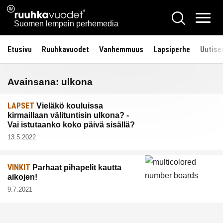
Siirry
Ruuhkavuodet.fi
Hae
sisältöön
Vali
Suomen lempein perhemedia
Etusivu
Ruuhkavuodet
Vanhemmuus
Lapsiperhe
Uutise
Avainsana:
ulkona
LAPSET
Vieläkö kouluissa
kirmaillaan välituntisin ulkona? -
Vai istutaanko koko päivä sisällä?
13.5.2022
VINKIT
Parhaat pihapelit kautta
aikojen!
9.7.2021