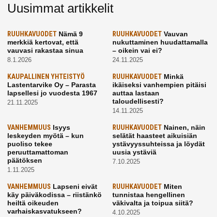
Uusimmat artikkelit
RUUHKAVUODET
Nämä 9
RUUHKAVUODET
Vauvan
merkkiä kertovat, että
nukuttaminen huudattamalla
vauvasi rakastaa sinua
– oikein vai ei?
8.1.2026
24.11.2025
KAUPALLINEN YHTEISTYÖ
RUUHKAVUODET
Minkä
Lastentarvike Oy – Parasta
ikäiseksi vanhempien pitäisi
lapsellesi jo vuodesta 1967
auttaa lastaan
taloudellisesti?
21.11.2025
14.11.2025
VANHEMMUUS
Isyys
RUUHKAVUODET
Nainen, näin
leskeyden myötä – kun
selätät haasteet aikuisiän
puoliso tekee
ystävyyssuhteissa ja löydät
peruuttamattoman
uusia ystäviä
päätöksen
7.10.2025
1.11.2025
VANHEMMUUS
Lapseni eivät
RUUHKAVUODET
Miten
käy päiväkodissa – riistänkö
tunnistaa hengellinen
heiltä oikeuden
väkivalta ja toipua siitä?
varhaiskasvatukseen?
4.10.2025