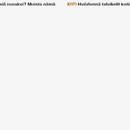
KOTI
siä ruoaksi? Muista nämä
Hyödynnä talvikelit koti
t paremman aterian
– 2 näppärää vinkkiä!
24.2.2025
Etusivu
Meistä
Ruuhkavuodet
Lapsiperhe
Vanhemmuus
Tietosuojalauseke
© 2026 Ruuhkavuodet.fi. Kaikki oikeudet pidätetään.