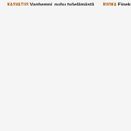
KASVATUS
RUOKA
Vanhempi, puhu työelämästä
Einek
lapselle – mutta mieti sanojasi!
asiat ja saa
25.2.2025
24.2.2025
Aitoa vertaistukea perhearkeen, lempeästi
myötäeläen
Facebook
Instagram
TikTok
X