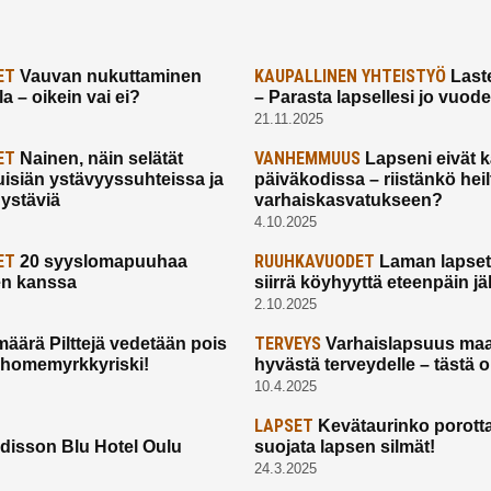
ET
KAUPALLINEN YHTEISTYÖ
Vauvan nukuttaminen
Laste
a – oikein vai ei?
– Parasta lapsellesi jo vuod
21.11.2025
ET
VANHEMMUUS
Nainen, näin selätät
Lapseni eivät 
uisiän ystävyyssuhteissa ja
päiväkodissa – riistänkö hei
 ystäviä
varhaiskasvatukseen?
4.10.2025
ET
RUUHKAVUODET
20 syyslomapuuhaa
Laman lapset,
en kanssa
siirrä köyhyyttä eteenpäin jäl
2.10.2025
TERVEYS
määrä Pilttejä vedetään pois
Varhaislapsuus maa
 homemyrkkyriski!
hyvästä terveydelle – tästä 
10.4.2025
LAPSET
Kevätaurinko porotta
disson Blu Hotel Oulu
suojata lapsen silmät!
24.3.2025