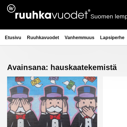
Siirry
sisältöön
Suomen lemp
Ruuhkavuodet.fi
Etusivu
Ruuhkavuodet
Vanhemmuus
Lapsiperhe
Avainsana:
hauskaatekemistä