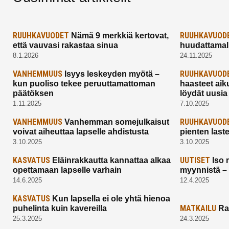
RUUHKAVUODET
RUUHKAVUOD
Nämä 9 merkkiä kertovat,
että vauvasi rakastaa sinua
huudattamall
8.1.2026
24.11.2025
VANHEMMUUS
RUUHKAVUOD
Isyys leskeyden myötä –
kun puoliso tekee peruuttamattoman
haasteet aik
päätöksen
löydät uusia
1.11.2025
7.10.2025
VANHEMMUUS
RUUHKAVUOD
Vanhemman somejulkaisut
voivat aiheuttaa lapselle ahdistusta
pienten last
3.10.2025
3.10.2025
KASVATUS
UUTISET
Eläinrakkautta kannattaa alkaa
Iso 
opettamaan lapselle varhain
myynnistä –
14.6.2025
12.4.2025
KASVATUS
Kun lapsella ei ole yhtä hienoa
MATKAILU
puhelinta kuin kavereilla
Ra
25.3.2025
24.3.2025