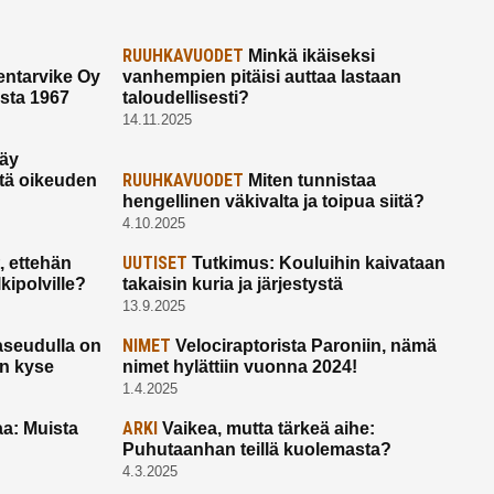
RUUHKAVUODET
Minkä ikäiseksi
ntarvike Oy
vanhempien pitäisi auttaa lastaan
esta 1967
taloudellisesti?
14.11.2025
käy
RUUHKAVUODET
ltä oikeuden
Miten tunnistaa
hengellinen väkivalta ja toipua siitä?
4.10.2025
UUTISET
 ettehän
Tutkimus: Kouluihin kaivataan
kipolville?
takaisin kuria ja järjestystä
13.9.2025
NIMET
seudulla on
Velociraptorista Paroniin, nämä
on kyse
nimet hylättiin vuonna 2024!
1.4.2025
ARKI
a: Muista
Vaikea, mutta tärkeä aihe:
Puhutaanhan teillä kuolemasta?
4.3.2025