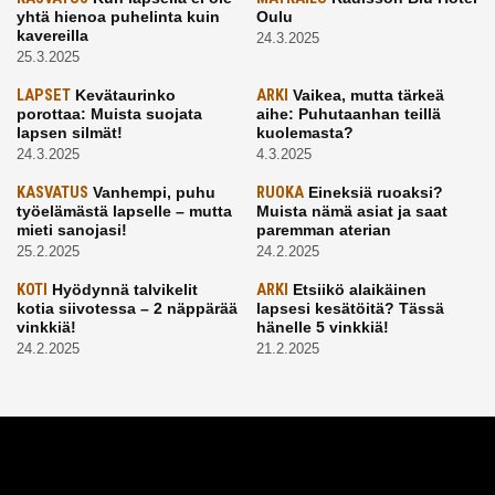
yhtä hienoa puhelinta kuin
Oulu
kavereilla
24.3.2025
25.3.2025
LAPSET
Kevätaurinko
ARKI
Vaikea, mutta tärkeä
porottaa: Muista suojata
aihe: Puhutaanhan teillä
lapsen silmät!
kuolemasta?
24.3.2025
4.3.2025
KASVATUS
Vanhempi, puhu
RUOKA
Eineksiä ruoaksi?
työelämästä lapselle – mutta
Muista nämä asiat ja saat
mieti sanojasi!
paremman aterian
25.2.2025
24.2.2025
KOTI
Hyödynnä talvikelit
ARKI
Etsiikö alaikäinen
kotia siivotessa – 2 näppärää
lapsesi kesätöitä? Tässä
vinkkiä!
hänelle 5 vinkkiä!
24.2.2025
21.2.2025