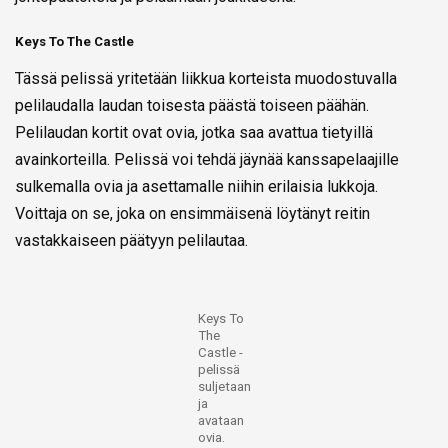
Keys To The Castle
Tässä pelissä yritetään liikkua korteista muodostuvalla
pelilaudalla laudan toisesta päästä toiseen päähän.
Pelilaudan kortit ovat ovia, jotka saa avattua tietyillä
avainkorteilla. Pelissä voi tehdä jäynää kanssapelaajille
sulkemalla ovia ja asettamalle niihin erilaisia lukkoja.
Voittaja on se, joka on ensimmäisenä löytänyt reitin
vastakkaiseen päätyyn pelilautaa.
Keys To
The
Castle -
pelissä
suljetaan
ja
avataan
ovia.