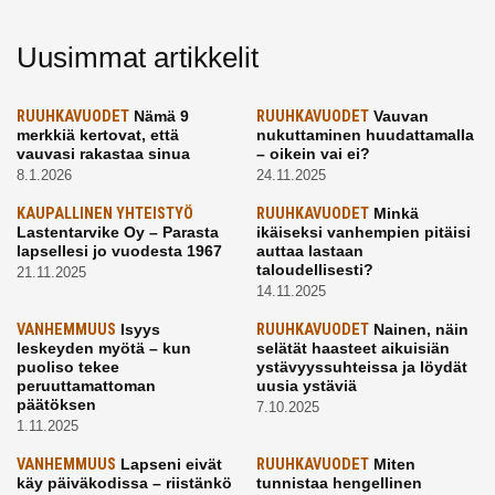
Uusimmat artikkelit
RUUHKAVUODET
Nämä 9
RUUHKAVUODET
Vauvan
merkkiä kertovat, että
nukuttaminen huudattamalla
vauvasi rakastaa sinua
– oikein vai ei?
8.1.2026
24.11.2025
KAUPALLINEN YHTEISTYÖ
RUUHKAVUODET
Minkä
Lastentarvike Oy – Parasta
ikäiseksi vanhempien pitäisi
lapsellesi jo vuodesta 1967
auttaa lastaan
taloudellisesti?
21.11.2025
14.11.2025
VANHEMMUUS
Isyys
RUUHKAVUODET
Nainen, näin
leskeyden myötä – kun
selätät haasteet aikuisiän
puoliso tekee
ystävyyssuhteissa ja löydät
peruuttamattoman
uusia ystäviä
päätöksen
7.10.2025
1.11.2025
VANHEMMUUS
Lapseni eivät
RUUHKAVUODET
Miten
käy päiväkodissa – riistänkö
tunnistaa hengellinen