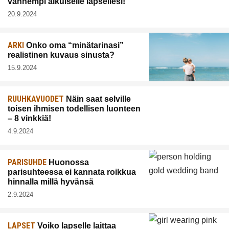
vanhempi aikuiselle lapsellesi!
20.9.2024
ARKI
Onko oma “minätarinasi”
realistinen kuvaus sinusta?
15.9.2024
RUUHKAVUODET
Näin saat selville
toisen ihmisen todellisen luonteen
– 8 vinkkiä!
4.9.2024
PARISUHDE
Huonossa
parisuhteessa ei kannata roikkua
hinnalla millä hyvänsä
2.9.2024
LAPSET
Voiko lapselle laittaa