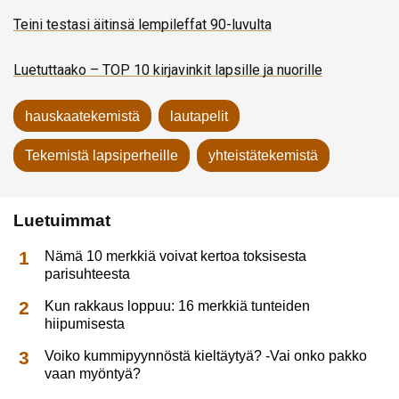
Teini testasi äitinsä lempileffat 90-luvulta
Luetuttaako – TOP 10 kirjavinkit lapsille ja nuorille
hauskaatekemistä
lautapelit
Tekemistä lapsiperheille
yhteistätekemistä
Luetuimmat
Nämä 10 merkkiä voivat kertoa toksisesta
parisuhteesta
Kun rakkaus loppuu: 16 merkkiä tunteiden
hiipumisesta
Voiko kummipyynnöstä kieltäytyä? -Vai onko pakko
vaan myöntyä?