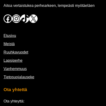
Aitoa vertaistukea perhearkeen, lempeästi myötäeläen
Facebook
Instagram
TikTok
X
Etusivu
Meistä
Ruuhkavuodet
Lapsiperhe
Vanhemmuus
Tietosuojalauseke
Ota yhtettä
Ota yhteyttä: