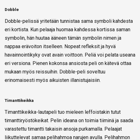
Dobble
Dobble-pelissä yritetään tunnistaa sama symboli kahdesta
eri kortista. Kun pelaaja huomaa kahdessa kortissa saman
symbolin, hän huutaa ääneen tämän symbolin nimen ja
nappaa erävoiton itselleen. Nopeat refleksit ja hyvä
havainnointikyky ovat avain voittoon. Peliä voi pelata useana
eri versiona. Pienen kokonsa ansiosta peli on kätevä ottaa
mukaan myös reissuihin. Dobble-peli soveltuu
erinomaisesti myös aikuisten illanistujaisiin.
Timanttikeikka
Timanttikeikka-lautapeli tuo mieleen leffoistakin tutut
timanttiryöstökeikat. Pelin ideana on toimia tiiminä ja saada
varastettu timantti takaisin ansoja purkamalla. Pelaajat
liikuttelevat samaa pelihahmoa narujen avulla. Pelihahmon