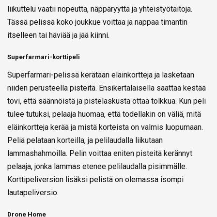
liikuttelu vaatii nopeutta, näppäryyttä ja yhteistyötaitoja.
Tässä pelissä koko joukkue voittaa ja nappaa timantin
itselleen tai häviää ja jää kiinni.
Superfarmari-korttipeli
Superfarmari-pelissä kerätään eläinkortteja ja lasketaan
niiden perusteella pisteitä. Ensikertalaisella saattaa kestää
tovi, että säännöistä ja pistelaskusta ottaa tolkkua. Kun peli
tulee tutuksi, pelaaja huomaa, että todellakin on väliä, mitä
eläinkortteja kerää ja mistä korteista on valmis luopumaan.
Peliä pelataan korteilla, ja pelilaudalla liikutaan
lammashahmoilla. Pelin voittaa eniten pisteitä kerännyt
pelaaja, jonka lammas etenee pelilaudalla pisimmälle.
Korttipeliversion lisäksi pelistä on olemassa isompi
lautapeliversio.
Drone Home