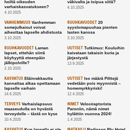
heiltä oikeuden
väkivalta ja toipua siitä?
varhaiskasvatukseen?
4.10.2025
4.10.2025
VANHEMMUUS
Vanhemman
RUUHKAVUODET
20
somejulkaisut voivat
syyslomapuuhaa pienten
aiheuttaa lapselle ahdistusta
lasten kanssa
3.10.2025
3.10.2025
RUUHKAVUODET
Laman
UUTISET
Tutkimus: Kouluihin
lapset, ettehän siirrä
kaivataan takaisin kuria ja
köyhyyttä eteenpäin
järjestystä
jälkipolville?
13.9.2025
2.10.2025
KASVATUS
Eläinrakkautta
UUTISET
Iso määrä Pilttejä
kannattaa alkaa opettamaan
vedetään pois myynnistä –
lapselle varhain
homemyrkkyriski!
14.6.2025
12.4.2025
TERVEYS
Varhaislapsuus
NIMET
Velociraptorista
maaseudulla on hyvästä
Paroniin, nämä nimet
terveydelle – tästä on kyse
hylättiin vuonna 2024!
10.4.2025
1.4.2025
KASVATUS
Kun lapsella ei ole
MATKAILU
Radisson Blu Hotel