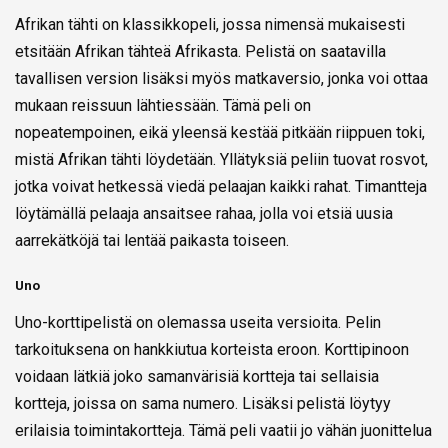
Afrikan tähti on klassikkopeli, jossa nimensä mukaisesti
etsitään Afrikan tähteä Afrikasta. Pelistä on saatavilla
tavallisen version lisäksi myös matkaversio, jonka voi ottaa
mukaan reissuun lähtiessään. Tämä peli on
nopeatempoinen, eikä yleensä kestää pitkään riippuen toki,
mistä Afrikan tähti löydetään. Yllätyksiä peliin tuovat rosvot,
jotka voivat hetkessä viedä pelaajan kaikki rahat. Timantteja
löytämällä pelaaja ansaitsee rahaa, jolla voi etsiä uusia
aarrekätköjä tai lentää paikasta toiseen.
Uno
Uno-korttipelistä on olemassa useita versioita. Pelin
tarkoituksena on hankkiutua korteista eroon. Korttipinoon
voidaan lätkiä joko samanvärisiä kortteja tai sellaisia
kortteja, joissa on sama numero. Lisäksi pelistä löytyy
erilaisia toimintakortteja. Tämä peli vaatii jo vähän juonittelua