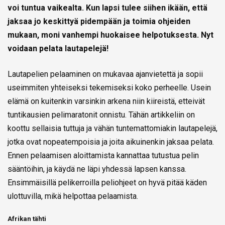
voi tuntua vaikealta. Kun lapsi tulee siihen ikään, että
jaksaa jo keskittyä pidempään ja toimia ohjeiden
mukaan, moni vanhempi huokaisee helpotuksesta. Nyt
voidaan pelata lautapelejä!
Lautapelien pelaaminen on mukavaa ajanvietettä ja sopii
useimmiten yhteiseksi tekemiseksi koko perheelle. Usein
elämä on kuitenkin varsinkin arkena niin kiireistä, etteivät
tuntikausien pelimaratonit onnistu. Tähän artikkeliin on
koottu sellaisia tuttuja ja vähän tuntemattomiakin lautapelejä,
jotka ovat nopeatempoisia ja joita aikuinenkin jaksaa pelata.
Ennen pelaamisen aloittamista kannattaa tutustua pelin
sääntöihin, ja käydä ne läpi yhdessä lapsen kanssa.
Ensimmäisillä pelikerroilla peliohjeet on hyvä pitää käden
ulottuvilla, mikä helpottaa pelaamista.
Afrikan tähti