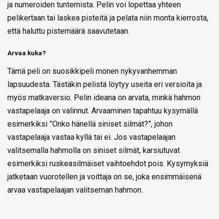
ja numeroiden tuntemista. Pelin voi lopettaa yhteen
pelikertaan tai laskea pisteitä ja pelata niin monta kierrosta,
että haluttu pistemäärä saavutetaan.
Arvaa kuka?
Tämä peli on suosikkipeli monen nykyvanhemman
lapsuudesta. Tästäkin pelistä löytyy useita eri versioita ja
myös matkaversio. Pelin ideana on arvata, minkä hahmon
vastapelaaja on valinnut. Arvaaminen tapahtuu kysymällä
esimerkiksi ”Onko hänellä siniset silmät?”, johon
vastapelaaja vastaa kyllä tai ei. Jos vastapelaajan
valitsemalla hahmolla on siniset silmät, karsiutuvat
esimerkiksi ruskeasilmäiset vaihtoehdot pois. Kysymyksiä
jatketaan vuorotellen ja voittaja on se, joka ensimmäisenä
arvaa vastapelaajan valitseman hahmon.