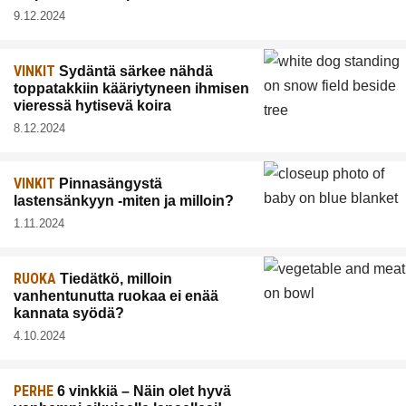
9.12.2024
VINKIT
Sydäntä särkee nähdä
toppatakkiin kääriytyneen ihmisen
vieressä hytisevä koira
8.12.2024
VINKIT
Pinnasängystä
lastensänkyyn -miten ja milloin?
1.11.2024
RUOKA
Tiedätkö, milloin
vanhentunutta ruokaa ei enää
kannata syödä?
4.10.2024
PERHE
6 vinkkiä – Näin olet hyvä