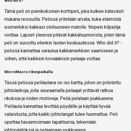
Who dit it?
Tämä peli on pienikokoinen korttipeli, joka kulkee kätevästi
mukana reissuilla. Pelissä yritetään arvata, kuka eläimistä
esimerkiksi kakkasi olohuoneen matolle. Nopein kilpailija
voittaa. Lapset yleensä pitävät kakkahuumorista, joten tämä
peli on suosittu etenkin lasten keskuudessa. Who did it? -
pelissä kannattaa varautua kakkamerkkien saamiseen ja
siihen, että kaikkein kovaäänisin pelaaja voittaa.
MicroMacro rikospaikalla
Tässä pelissä pelilautana on iso kartta, johon on piilotettu
johtolankoja, joita seuraamalla pelaajat yrittävät ratkoa
rikoksia ja niiden motiiveja. Peliä pelataan joukkueena.
Pelilauta kannattaa levittää pöydälle ja käyttää hyvää
valaistusta, jotta kaikki johtolangat tulee huomattua. Peli
opettaa havainnoimaan tapahtumia, tekemään
johtopäätöksiä ja pelaamaan joukkueena.