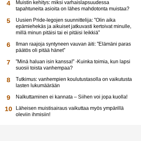
Muistin kehitys: miksi varhaislapsuudessa
tapahtuneita asioita on lähes mahdotonta muistaa?
Uusien Pride-legojen suunnittelija: ”Olin aika
epämiehekäs ja aikuiset jatkuvasti kertoivat minulle,
millä minun pitäisi tai ei pitäisi leikkiä”
Ilman raajoja syntyneen vauvan äiti: ”Elämäni paras
päätös oli pitää hänet”
”Minä haluan isin kanssa!” -Kuinka toimia, kun lapsi
suosii toista vanhempaa?
Tutkimus: vanhempien koulutustasolla on vaikutusta
lasten lukumäärään
Nalkuttaminen ei kannata – Siihen voi jopa kuolla!
Läheisen muistisairaus vaikuttaa myös ympärillä
oleviin ihmisiin!