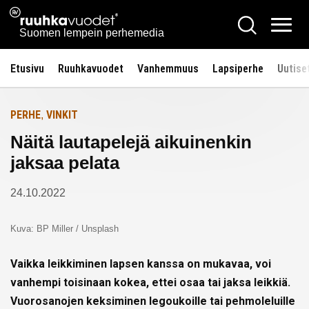
Siirry
Ruuhkavuodet.fi
Hae
Etusivulle
sisältöön
Vali
Suomen lempein perhemedia
Etusivu
Ruuhkavuodet
Vanhemmuus
Lapsiperhe
Uutise
PERHE
VINKIT
,
Näitä lautapelejä aikuinenkin
jaksaa pelata
24.10.2022
Kuva: BP Miller / Unsplash
Vaikka leikkiminen lapsen kanssa on mukavaa, voi
vanhempi toisinaan kokea, ettei osaa tai jaksa leikkiä.
Vuorosanojen keksiminen legoukoille tai pehmoleluille