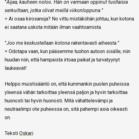
”
Aijaa, kauheen noloo. Hän on varmaan oppinut tuollaisia
serkuiltaan, jotka olivat meillä viikonloppuna.
”
= Ai osaa kirosanoja? No vittu mistäköhän johtuu, kun kotona
ei saatana uskota mitään ilman vaahtoamista.
”
Joo me keskustellaan kotona rakentavasti aiheesta.”
= Odotapa vaan, kun pääsemme tuohon autoon sisälle, niin
huudan niin, että hampaista irtoaa paikat ja turvatyynyt
laukeavat!
Helppo muistisääntö on, että kummankin puolen puheissa
yleensä vähän tarkoittaa yleensä paljon ja hyvin tarkoittaa
huonosti tai hyvin huonosti. Mitä vähättelevämpi ja
neutraalimpi ote puheessa on, sitä pahempi asia oikeasti
on.
Teksti
Oskari