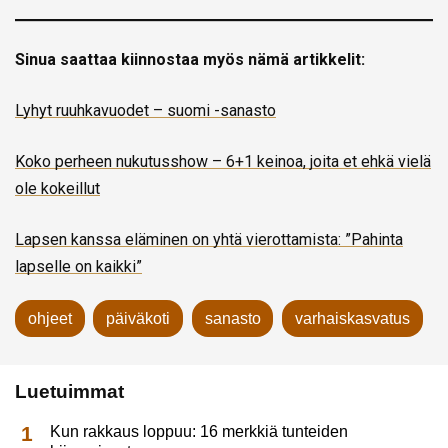
Sinua saattaa kiinnostaa myös nämä artikkelit:
Lyhyt ruuhkavuodet – suomi -sanasto
Koko perheen nukutusshow – 6+1 keinoa, joita et ehkä vielä
ole kokeillut
Lapsen kanssa eläminen on yhtä vierottamista: ”Pahinta
lapselle on kaikki”
ohjeet
päiväkoti
sanasto
varhaiskasvatus
Luetuimmat
Kun rakkaus loppuu: 16 merkkiä tunteiden