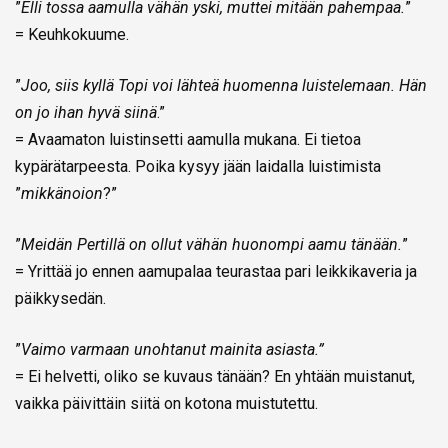
”
Elli tossa aamulla vähän yski, muttei mitään pahempaa.
”
= Keuhkokuume.
”
Joo, siis kyllä Topi voi lähteä huomenna luistelemaan. Hän
on jo ihan hyvä siinä
.”
= Avaamaton luistinsetti aamulla mukana. Ei tietoa
kypärätarpeesta. Poika kysyy jään laidalla luistimista
”
mikkänoion
?”
”
Meidän Pertillä on ollut vähän huonompi aamu tänään.
”
= Yrittää jo ennen aamupalaa teurastaa pari leikkikaveria ja
päikkysedän.
”
Vaimo varmaan unohtanut mainita asiasta.”
= Ei helvetti, oliko se kuvaus tänään? En yhtään muistanut,
vaikka päivittäin siitä on kotona muistutettu.