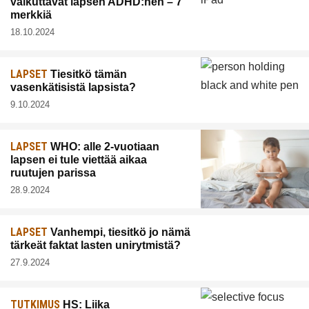
vaikuttavat lapsen ADHD:hen – 7
merkkiä
18.10.2024
LAPSET
Tiesitkö tämän
vasenkätisistä lapsista?
9.10.2024
LAPSET
WHO: alle 2-vuotiaan
lapsen ei tule viettää aikaa
ruutujen parissa
28.9.2024
LAPSET
Vanhempi, tiesitkö jo nämä
tärkeät faktat lasten unirytmistä?
27.9.2024
TUTKIMUS
HS: Liika