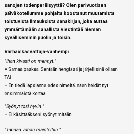
sanojen todenperäisyyttä? Olen parivuotisen
päiväkoteilumme pohjalta koostanut muutamista
toistuvista ilmauksista sanakirjan, joka auttaa
ymmärtämään sanallista viestintää hieman
syvällisemmin puolin ja toisin.
Varhaiskasvattaja-vanhempi
”
Ihan kivasti on mennyt.
”
= Samaa paskaa. Sentään hengissä ja järjellisinä ollaan.
TAI
= En tiedä lapsianne edes nimeltä, näen heidät nyt
ensimmäistä kertaa.
”
Syönyt tosi hyvin.
”
= Ei käsittääkseni syönyt mitään.
”
Tänään vähän maisteltiin.
”