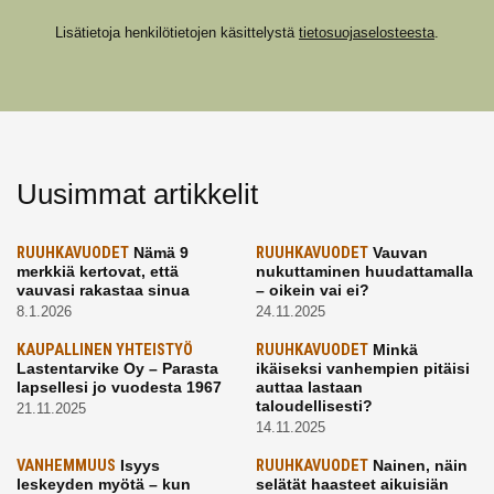
Lisätietoja henkilötietojen käsittelystä
tietosuojaselosteesta
.
Uusimmat artikkelit
RUUHKAVUODET
Nämä 9
RUUHKAVUODET
Vauvan
merkkiä kertovat, että
nukuttaminen huudattamalla
vauvasi rakastaa sinua
– oikein vai ei?
8.1.2026
24.11.2025
KAUPALLINEN YHTEISTYÖ
RUUHKAVUODET
Minkä
Lastentarvike Oy – Parasta
ikäiseksi vanhempien pitäisi
lapsellesi jo vuodesta 1967
auttaa lastaan
taloudellisesti?
21.11.2025
14.11.2025
VANHEMMUUS
Isyys
RUUHKAVUODET
Nainen, näin
leskeyden myötä – kun
selätät haasteet aikuisiän