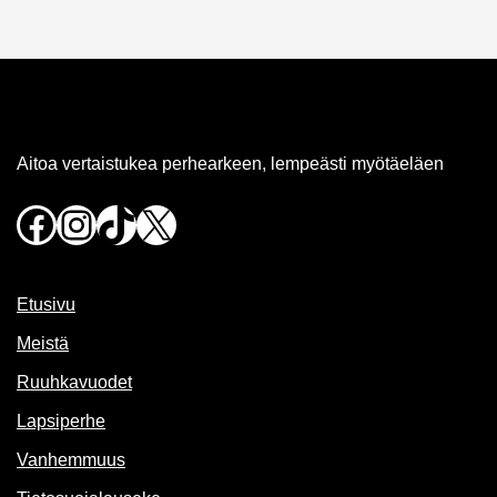
Aitoa vertaistukea perhearkeen, lempeästi myötäeläen
Facebook
Instagram
TikTok
X
Etusivu
Meistä
Ruuhkavuodet
Lapsiperhe
Vanhemmuus