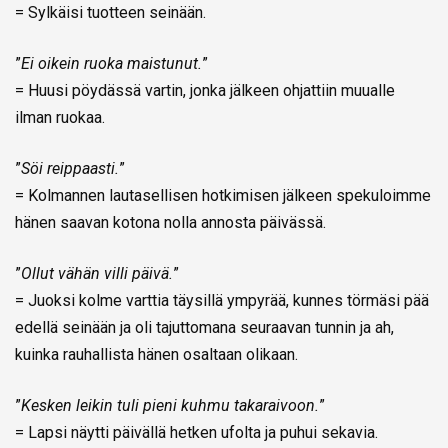
= Sylkäisi tuotteen seinään.
”
Ei oikein ruoka maistunut.
”
= Huusi pöydässä vartin, jonka jälkeen ohjattiin muualle
ilman ruokaa.
”
Söi reippaasti.
”
= Kolmannen lautasellisen hotkimisen jälkeen spekuloimme
hänen saavan kotona nolla annosta päivässä.
”
Ollut vähän villi päivä.
”
= Juoksi kolme varttia täysillä ympyrää, kunnes törmäsi pää
edellä seinään ja oli tajuttomana seuraavan tunnin ja ah,
kuinka rauhallista hänen osaltaan olikaan.
”
Kesken leikin tuli pieni kuhmu takaraivoon.
”
= Lapsi näytti päivällä hetken ufolta ja puhui sekavia.