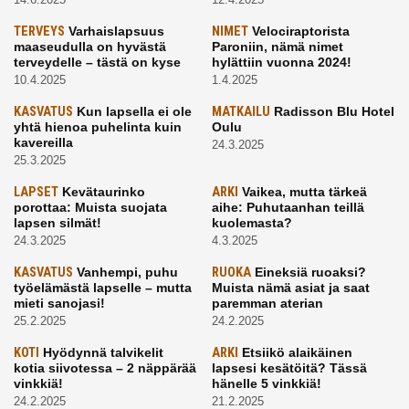
TERVEYS
Varhaislapsuus
NIMET
Velociraptorista
maaseudulla on hyvästä
Paroniin, nämä nimet
terveydelle – tästä on kyse
hylättiin vuonna 2024!
10.4.2025
1.4.2025
KASVATUS
Kun lapsella ei ole
MATKAILU
Radisson Blu Hotel
yhtä hienoa puhelinta kuin
Oulu
kavereilla
24.3.2025
25.3.2025
LAPSET
Kevätaurinko
ARKI
Vaikea, mutta tärkeä
porottaa: Muista suojata
aihe: Puhutaanhan teillä
lapsen silmät!
kuolemasta?
24.3.2025
4.3.2025
KASVATUS
Vanhempi, puhu
RUOKA
Eineksiä ruoaksi?
työelämästä lapselle – mutta
Muista nämä asiat ja saat
mieti sanojasi!
paremman aterian
25.2.2025
24.2.2025
KOTI
Hyödynnä talvikelit
ARKI
Etsiikö alaikäinen
kotia siivotessa – 2 näppärää
lapsesi kesätöitä? Tässä
vinkkiä!
hänelle 5 vinkkiä!
24.2.2025
21.2.2025