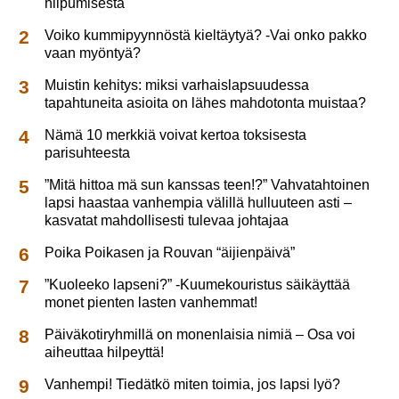
hiipumisesta
Voiko kummipyynnöstä kieltäytyä? -Vai onko pakko
vaan myöntyä?
Muistin kehitys: miksi varhaislapsuudessa
tapahtuneita asioita on lähes mahdotonta muistaa?
Nämä 10 merkkiä voivat kertoa toksisesta
parisuhteesta
”Mitä hittoa mä sun kanssas teen!?” Vahvatahtoinen
lapsi haastaa vanhempia välillä hulluuteen asti –
kasvatat mahdollisesti tulevaa johtajaa
Poika Poikasen ja Rouvan “äijienpäivä”
”Kuoleeko lapseni?” -Kuumekouristus säikäyttää
monet pienten lasten vanhemmat!
Päiväkotiryhmillä on monenlaisia nimiä – Osa voi
aiheuttaa hilpeyttä!
Vanhempi! Tiedätkö miten toimia, jos lapsi lyö?