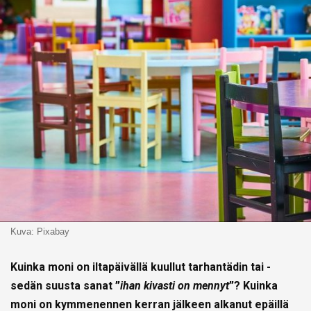
Kuva: Pixabay
Kuinka moni on iltapäivällä kuullut tarhantädin tai -
sedän suusta sanat ”
ihan kivasti on mennyt
”? Kuinka
moni on kymmenennen kerran jälkeen alkanut epäillä