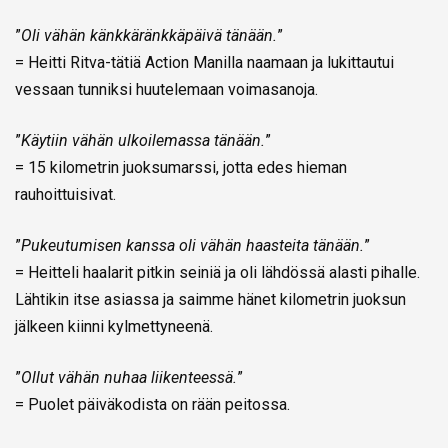
”
Oli vähän känkkäränkkäpäivä tänään.
”
= Heitti Ritva-tätiä Action Manilla naamaan ja lukittautui
vessaan tunniksi huutelemaan voimasanoja.
”
Käytiin vähän ulkoilemassa tänään.
”
= 15 kilometrin juoksumarssi, jotta edes hieman
rauhoittuisivat.
”
Pukeutumisen kanssa oli vähän haasteita tänään.
”
= Heitteli haalarit pitkin seiniä ja oli lähdössä alasti pihalle.
Lähtikin itse asiassa ja saimme hänet kilometrin juoksun
jälkeen kiinni kylmettyneenä.
”
Ollut vähän nuhaa liikenteessä.
”
= Puolet päiväkodista on rään peitossa.