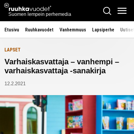
Siirry
Ruuhkavuodet.fi
Hae
Etusivulle
sisältöön
Vali
Suomen lempein perhemedia
Etusivu
Ruuhkavuodet
Vanhemmuus
Lapsiperhe
Uutise
LAPSET
Varhaiskasvattaja – vanhempi –
varhaiskasvattaja -sanakirja
12.2.2021