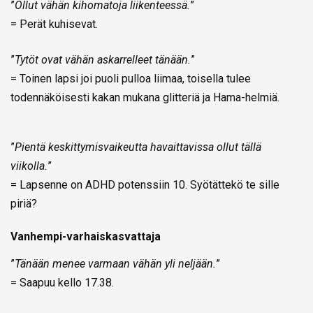
”
Ollut vähän kihomatoja liikenteessä.
”
= Perät kuhisevat.
”
Tytöt ovat vähän askarrelleet tänään.
”
= Toinen lapsi joi puoli pulloa liimaa, toisella tulee
todennäköisesti kakan mukana glitteriä ja Hama-helmiä.
”
Pientä keskittymisvaikeutta havaittavissa ollut tällä
viikolla.
”
= Lapsenne on ADHD potenssiin 10. Syötättekö te sille
piriä?
Vanhempi-varhaiskasvattaja
”
Tänään menee varmaan vähän yli neljään.
”
= Saapuu kello 17.38.