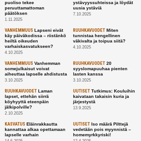
puoliso tekee
ystävyyssuhteissa ja löydät
peruuttamattoman
uusia ystäviä
päätöksen
7.10.2025
1.11.2025
VANHEMMUUS
Lapseni eivät
RUUHKAVUODET
Miten
käy päiväkodissa – riistänkö
tunnistaa hengellinen
heiltä oikeuden
väkivalta ja toipua siitä?
varhaiskasvatukseen?
4.10.2025
4.10.2025
VANHEMMUUS
Vanhemman
RUUHKAVUODET
20
somejulkaisut voivat
syyslomapuuhaa pienten
aiheuttaa lapselle ahdistusta
lasten kanssa
3.10.2025
3.10.2025
RUUHKAVUODET
Laman
UUTISET
Tutkimus: Kouluihin
lapset, ettehän siirrä
kaivataan takaisin kuria ja
köyhyyttä eteenpäin
järjestystä
jälkipolville?
13.9.2025
2.10.2025
KASVATUS
Eläinrakkautta
UUTISET
Iso määrä Pilttejä
kannattaa alkaa opettamaan
vedetään pois myynnistä –
lapselle varhain
homemyrkkyriski!
14.6.2025
12.4.2025