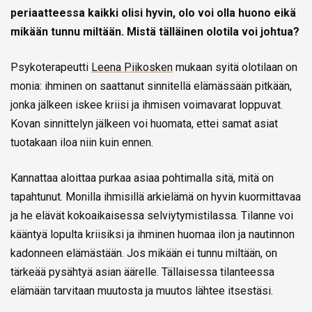
periaatteessa kaikki olisi hyvin, olo voi olla huono eikä
mikään tunnu miltään. Mistä tälläinen olotila voi johtua?
Psykoterapeutti
Leena Piikosken
mukaan syitä olotilaan on
monia: ihminen on saattanut sinnitellä elämässään pitkään,
jonka jälkeen iskee kriisi ja ihmisen voimavarat loppuvat.
Kovan sinnittelyn jälkeen voi huomata, ettei samat asiat
tuotakaan iloa niin kuin ennen.
Kannattaa aloittaa purkaa asiaa pohtimalla sitä, mitä on
tapahtunut. Monilla ihmisillä arkielämä on hyvin kuormittavaa
ja he elävät kokoaikaisessa selviytymistilassa. Tilanne voi
kääntyä lopulta kriisiksi ja ihminen huomaa ilon ja nautinnon
kadonneen elämästään. Jos mikään ei tunnu miltään, on
tärkeää pysähtyä asian äärelle. Tällaisessa tilanteessa
elämään tarvitaan muutosta ja muutos lähtee itsestäsi.