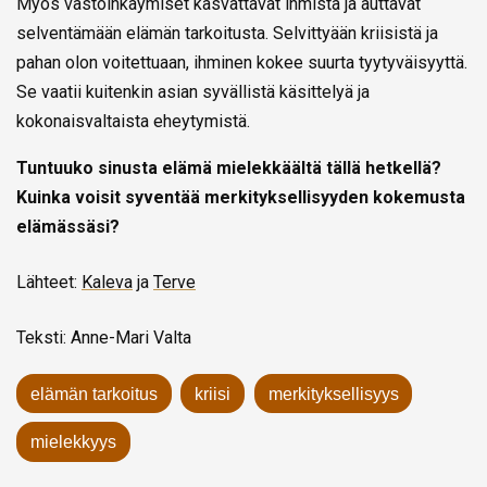
Myös vastoinkäymiset kasvattavat ihmistä ja auttavat
selventämään elämän tarkoitusta. Selvittyään kriisistä ja
pahan olon voitettuaan, ihminen kokee suurta tyytyväisyyttä.
Se vaatii kuitenkin asian syvällistä käsittelyä ja
kokonaisvaltaista eheytymistä.
Tuntuuko sinusta elämä mielekkäältä tällä hetkellä?
Kuinka voisit syventää merkityksellisyyden kokemusta
elämässäsi?
Lähteet:
Kaleva
ja
Terve
Teksti: Anne-Mari Valta
elämän tarkoitus
kriisi
merkityksellisyys
mielekkyys