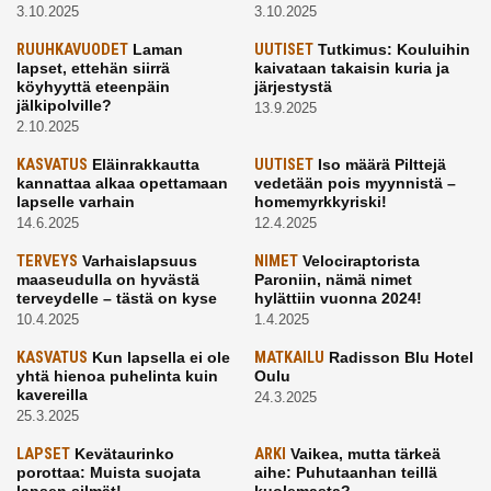
3.10.2025
3.10.2025
RUUHKAVUODET
Laman
UUTISET
Tutkimus: Kouluihin
lapset, ettehän siirrä
kaivataan takaisin kuria ja
köyhyyttä eteenpäin
järjestystä
jälkipolville?
13.9.2025
2.10.2025
KASVATUS
Eläinrakkautta
UUTISET
Iso määrä Pilttejä
kannattaa alkaa opettamaan
vedetään pois myynnistä –
lapselle varhain
homemyrkkyriski!
14.6.2025
12.4.2025
TERVEYS
Varhaislapsuus
NIMET
Velociraptorista
maaseudulla on hyvästä
Paroniin, nämä nimet
terveydelle – tästä on kyse
hylättiin vuonna 2024!
10.4.2025
1.4.2025
KASVATUS
Kun lapsella ei ole
MATKAILU
Radisson Blu Hotel
yhtä hienoa puhelinta kuin
Oulu
kavereilla
24.3.2025
25.3.2025
LAPSET
Kevätaurinko
ARKI
Vaikea, mutta tärkeä
porottaa: Muista suojata
aihe: Puhutaanhan teillä