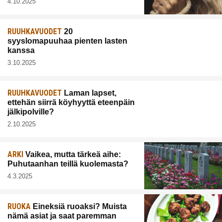
4.10.2025
RUUHKAVUODET
20
syyslomapuuhaa pienten lasten
kanssa
3.10.2025
RUUHKAVUODET
Laman lapset,
ettehän siirrä köyhyyttä eteenpäin
jälkipolville?
2.10.2025
ARKI
Vaikea, mutta tärkeä aihe:
Puhutaanhan teillä kuolemasta?
4.3.2025
RUOKA
Eineksiä ruoaksi? Muista
nämä asiat ja saat paremman