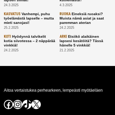
lapsen silmät!
kuolemasta?
24.3.2025
4.3.2025
KASVATUS
Vanhempi, puhu
RUOKA
Eineksiä ruoaksi?
työelämästä lapselle – mutta
Muista nämä asiat ja saat
mieti sanojasi!
paremman aterian
25.2.2025
24.2.2025
KOTI
Hyödynnä talvikelit
ARKI
Etsiikö alaikäinen
kotia siivotessa – 2 näppärää
lapsesi kesätöitä? Tässä
vinkkiä!
hänelle 5 vinkkiä!
24.2.2025
21.2.2025
Aitoa vertaistukea perhearkeen, lempeästi myötäeläen
Facebook
Instagram
TikTok
X