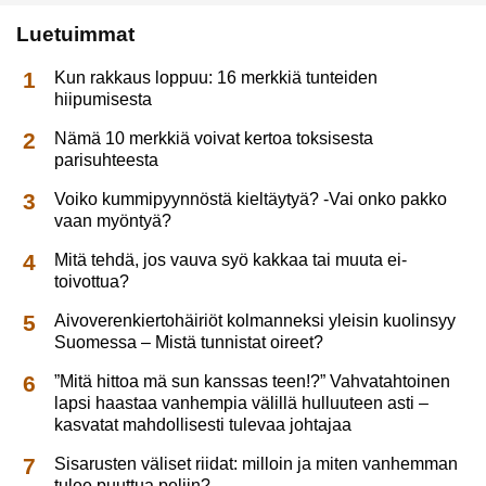
Luetuimmat
Kun rakkaus loppuu: 16 merkkiä tunteiden
hiipumisesta
Nämä 10 merkkiä voivat kertoa toksisesta
parisuhteesta
Voiko kummipyynnöstä kieltäytyä? -Vai onko pakko
vaan myöntyä?
Mitä tehdä, jos vauva syö kakkaa tai muuta ei-
toivottua?
Aivoverenkiertohäiriöt kolmanneksi yleisin kuolinsyy
Suomessa – Mistä tunnistat oireet?
”Mitä hittoa mä sun kanssas teen!?” Vahvatahtoinen
lapsi haastaa vanhempia välillä hulluuteen asti –
kasvatat mahdollisesti tulevaa johtajaa
Sisarusten väliset riidat: milloin ja miten vanhemman
tulee puuttua peliin?