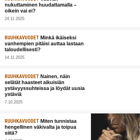
nukuttaminen huudattamalla –
oikein vai ei?
24.11.2025
RUUHKAVUODET
Minkä ikäiseksi
vanhempien pitäisi auttaa lastaan
taloudellisesti?
14.11.2025
RUUHKAVUODET
Nainen, näin
selätät haasteet aikuisiän
ystävyyssuhteissa ja löydät uusia
ystäviä
7.10.2025
RUUHKAVUODET
Miten tunnistaa
hengellinen väkivalta ja toipua
siitä?