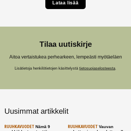
Lataa lisää
Tilaa uutiskirje
Aitoa vertaistukea perhearkeen, lempeästi myötäeläen
Lisätietoja henkilötietojen käsittelystä
tietosuojaselosteesta
.
Uusimmat artikkelit
RUUHKAVUODET
Nämä 9
RUUHKAVUODET
Vauvan