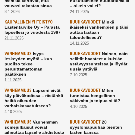
merkkiä kertovat, että
nukuttaminen huudattamalla
vauvasi rakastaa sinua
– oikein vai ei?
8.1.2026
24.11.2025
KAUPALLINEN YHTEISTYÖ
RUUHKAVUODET
Minkä
Lastentarvike Oy – Parasta
ikäiseksi vanhempien pitäisi
lapsellesi jo vuodesta 1967
auttaa lastaan
taloudellisesti?
21.11.2025
14.11.2025
VANHEMMUUS
Isyys
RUUHKAVUODET
Nainen, näin
leskeyden myötä – kun
selätät haasteet aikuisiän
puoliso tekee
ystävyyssuhteissa ja löydät
peruuttamattoman
uusia ystäviä
päätöksen
7.10.2025
1.11.2025
VANHEMMUUS
Lapseni eivät
RUUHKAVUODET
Miten
käy päiväkodissa – riistänkö
tunnistaa hengellinen
heiltä oikeuden
väkivalta ja toipua siitä?
varhaiskasvatukseen?
4.10.2025
4.10.2025
VANHEMMUUS
Vanhemman
RUUHKAVUODET
20
somejulkaisut voivat
syyslomapuuhaa pienten
aiheuttaa lapselle ahdistusta
lasten kanssa