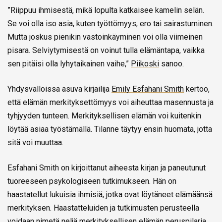
”Riippuu ihmisestä, mikä lopulta katkaisee kamelin selän.
Se voi olla iso asia, kuten työttömyys, ero tai sairastuminen.
Mutta joskus pienikin vastoinkäyminen voi olla viimeinen
pisara. Selviytymisestä on voinut tulla elämäntapa, vaikka
sen pitäisi olla lyhytaikainen vaihe,”
Piikoski
sanoo.
Yhdysvalloissa asuva kirjailija
Emily Esfahani Smith
kertoo,
että elämän merkityksettömyys voi aiheuttaa masennusta ja
tyhjyyden tunteen. Merkityksellisen elämän voi kuitenkin
löytää asiaa työstämällä. Tilanne täytyy ensin huomata, jotta
sitä voi muuttaa.
Esfahani Smith on kirjoittanut aiheesta kirjan ja paneutunut
tuoreeseen psykologiseen tutkimukseen. Hän on
haastatellut lukuisia ihmisiä, jotka ovat löytäneet elämäänsä
merkityksen. Haastatteluiden ja tutkimusten perusteella
voidaan nimetä neljä merkityksellisen elämän peruspilaria.