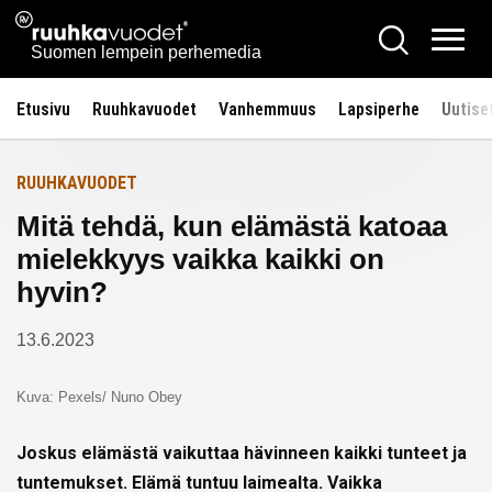
Siirry
Ruuhkavuodet.fi
Hae
Etusivulle
sisältöön
Vali
Suomen lempein perhemedia
Etusivu
Ruuhkavuodet
Vanhemmuus
Lapsiperhe
Uutise
RUUHKAVUODET
Mitä tehdä, kun elämästä katoaa
mielekkyys vaikka kaikki on
hyvin?
13.6.2023
Kuva: Pexels/ Nuno Obey
Joskus elämästä vaikuttaa hävinneen kaikki tunteet ja
tuntemukset. Elämä tuntuu laimealta. Vaikka