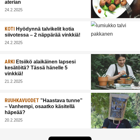
aterian
24.2.2025
KOTI
Hyödynnä talvikelit kotia
siivotessa – 2 näppärää vinkkiä!
24.2.2025
ARKI
Etsiikö alaikäinen lapsesi
kesätöitä? Tässä hänelle 5
vinkkiä!
21.2.2025
RUUHKAVUODET
”Haastava tunne”
– Vanhempi, osaatko käsitellä
häpeää?
20.2.2025