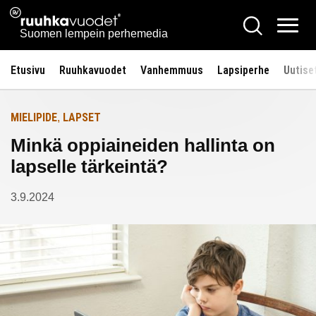
Siirry
Ruuhkavuodet.fi
Hae
Etusivulle
sisältöön
Vali
Suomen lempein perhemedia
Etusivu
Ruuhkavuodet
Vanhemmuus
Lapsiperhe
Uutise
MIELIPIDE
LAPSET
,
Minkä oppiaineiden hallinta on
lapselle tärkeintä?
3.9.2024