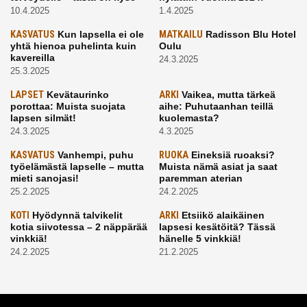
10.4.2025
1.4.2025
KASVATUS
Kun lapsella ei ole
MATKAILU
Radisson Blu Hotel
yhtä hienoa puhelinta kuin
Oulu
kavereilla
24.3.2025
25.3.2025
LAPSET
Kevätaurinko
ARKI
Vaikea, mutta tärkeä
porottaa: Muista suojata
aihe: Puhutaanhan teillä
lapsen silmät!
kuolemasta?
24.3.2025
4.3.2025
KASVATUS
Vanhempi, puhu
RUOKA
Eineksiä ruoaksi?
työelämästä lapselle – mutta
Muista nämä asiat ja saat
mieti sanojasi!
paremman aterian
25.2.2025
24.2.2025
KOTI
Hyödynnä talvikelit
ARKI
Etsiikö alaikäinen
kotia siivotessa – 2 näppärää
lapsesi kesätöitä? Tässä
vinkkiä!
hänelle 5 vinkkiä!
24.2.2025
21.2.2025