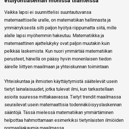
etulyöntiaseman monissa tilanteissa
Vaikka lapsi ei suunnittelisi suuntautuvansa
matemaattiselle uralle, on matematiikan hallinnasta ja
ymmärryksestä silti paljon hyötyä riippumatta siitä, mille
alalle lapsi myöhemmin hakeutuu. Matematiikka ja
matemaattinen ajattelukyky ovat paljon muutakin kuin
pelkkää laskemista. Kun nuori ymmärtää matematiikan
perusteet, hänellä on pääsy hyvin monenlaisen tiedon
äärelle liittyen maailmaan ja yhteiskunnan toimintaan.
Yhteiskuntaa ja ihmisten käyttäytymistä säätelevät usein
tietyt lainalaisuudet, jotka tulevat ilmi, kun tarkastellaan
asioita suuressa mittakaavassa. Tietyt trendit maailmassa
seurailevat usein matemaattisia todennäköisyyslaskennan
sääntöjä. Tässä mielessä matematiikan ymmärtäminen
helpottaa hahmottamaan esimerkiksi tietynlaisten ilmiöiden
normaalijakaumia maailmassa.