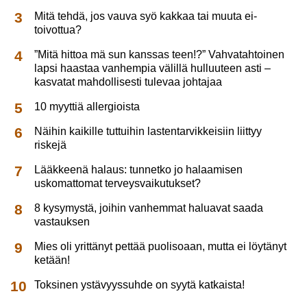
Mitä tehdä, jos vauva syö kakkaa tai muuta ei-
toivottua?
”Mitä hittoa mä sun kanssas teen!?” Vahvatahtoinen
lapsi haastaa vanhempia välillä hulluuteen asti –
kasvatat mahdollisesti tulevaa johtajaa
10 myyttiä allergioista
Näihin kaikille tuttuihin lastentarvikkeisiin liittyy
riskejä
Lääkkeenä halaus: tunnetko jo halaamisen
uskomattomat terveysvaikutukset?
8 kysymystä, joihin vanhemmat haluavat saada
vastauksen
Mies oli yrittänyt pettää puolisoaan, mutta ei löytänyt
ketään!
Toksinen ystävyyssuhde on syytä katkaista!