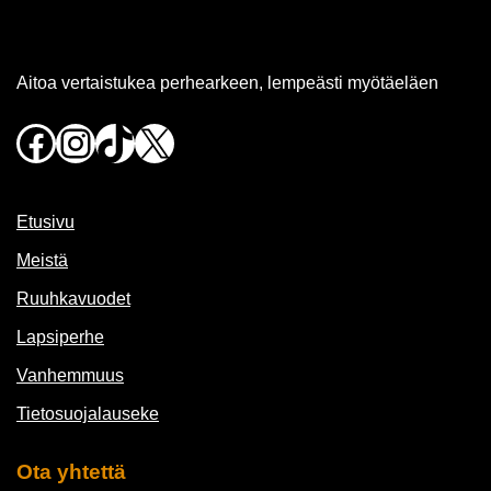
Aitoa vertaistukea perhearkeen, lempeästi myötäeläen
Facebook
Instagram
TikTok
X
Etusivu
Meistä
Ruuhkavuodet
Lapsiperhe
Vanhemmuus
Tietosuojalauseke
Ota yhtettä