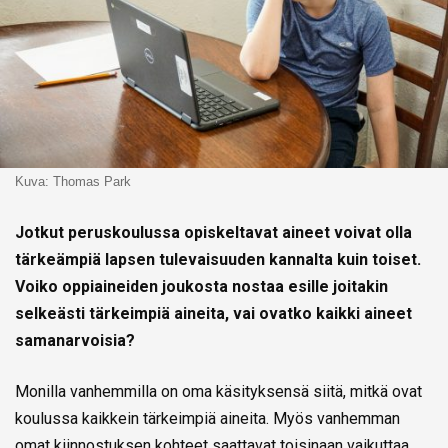
Kuva: Thomas Park
Jotkut peruskoulussa opiskeltavat aineet voivat olla
tärkeämpiä lapsen tulevaisuuden kannalta kuin toiset.
Voiko oppiaineiden joukosta nostaa esille joitakin
selkeästi tärkeimpiä aineita, vai ovatko kaikki aineet
samanarvoisia?
Monilla vanhemmilla on oma käsityksensä siitä, mitkä ovat
koulussa kaikkein tärkeimpiä aineita. Myös vanhemman
omat kiinnostuksen kohteet saattavat toisinaan vaikuttaa