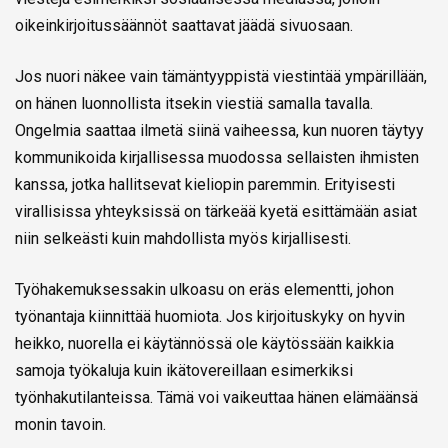
oikeinkirjoitussäännöt saattavat jäädä sivuosaan.
Jos nuori näkee vain tämäntyyppistä viestintää ympärillään,
on hänen luonnollista itsekin viestiä samalla tavalla.
Ongelmia saattaa ilmetä siinä vaiheessa, kun nuoren täytyy
kommunikoida kirjallisessa muodossa sellaisten ihmisten
kanssa, jotka hallitsevat kieliopin paremmin. Erityisesti
virallisissa yhteyksissä on tärkeää kyetä esittämään asiat
niin selkeästi kuin mahdollista myös kirjallisesti.
Työhakemuksessakin ulkoasu on eräs elementti, johon
työnantaja kiinnittää huomiota. Jos kirjoituskyky on hyvin
heikko, nuorella ei käytännössä ole käytössään kaikkia
samoja työkaluja kuin ikätovereillaan esimerkiksi
työnhakutilanteissa. Tämä voi vaikeuttaa hänen elämäänsä
monin tavoin.