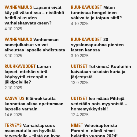
VANHEMMUUS
Lapseni eivät
RUUHKAVUODET
Miten
käy päiväkodissa – riistänkö
tunnistaa hengellinen
heiltä oikeuden
väkivalta ja toipua siitä?
varhaiskasvatukseen?
4.10.2025
4.10.2025
VANHEMMUUS
Vanhemman
RUUHKAVUODET
20
somejulkaisut voivat
syyslomapuuhaa pienten
aiheuttaa lapselle ahdistusta
lasten kanssa
3.10.2025
3.10.2025
RUUHKAVUODET
Laman
UUTISET
Tutkimus: Kouluihin
lapset, ettehän siirrä
kaivataan takaisin kuria ja
köyhyyttä eteenpäin
järjestystä
jälkipolville?
13.9.2025
2.10.2025
KASVATUS
Eläinrakkautta
UUTISET
Iso määrä Pilttejä
kannattaa alkaa opettamaan
vedetään pois myynnistä –
lapselle varhain
homemyrkkyriski!
14.6.2025
12.4.2025
TERVEYS
Varhaislapsuus
NIMET
Velociraptorista
maaseudulla on hyvästä
Paroniin, nämä nimet
terveydelle – tästä on kyse
hylättiin vuonna 2024!