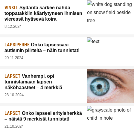
VINKIT
Sydäntä särkee nähdä
toppatakkiin kääriytyneen ihmisen
vieressä hytisevä koira
8.12.2024
LAPSIPERHE
Onko lapsessasi
autismin piirteitä – näin tunnistat!
20.11.2024
LAPSET
Vanhempi, opi
tunnistamaan lapsen
näköhaasteet – 4 merkkiä
23.10.2024
LAPSET
Onko lapsesi erityisherkkä
– näistä 9 merkistä tunnistat!
21.10.2024