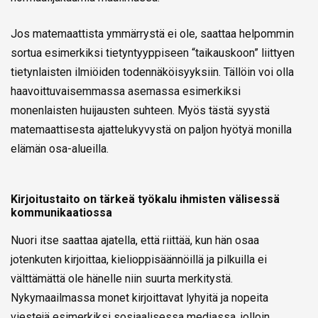
Jos matemaattista ymmärrystä ei ole, saattaa helpommin
sortua esimerkiksi tietyntyyppiseen “taikauskoon” liittyen
tietynlaisten ilmiöiden todennäköisyyksiin. Tällöin voi olla
haavoittuvaisemmassa asemassa esimerkiksi
monenlaisten huijausten suhteen. Myös tästä syystä
matemaattisesta ajattelukyvystä on paljon hyötyä monilla
elämän osa-alueilla.
Kirjoitustaito on tärkeä työkalu ihmisten välisessä
kommunikaatiossa
Nuori itse saattaa ajatella, että riittää, kun hän osaa
jotenkuten kirjoittaa, kielioppisäännöillä ja pilkuilla ei
välttämättä ole hänelle niin suurta merkitystä.
Nykymaailmassa monet kirjoittavat lyhyitä ja nopeita
viestejä esimerkiksi sosiaalisessa mediassa, jolloin