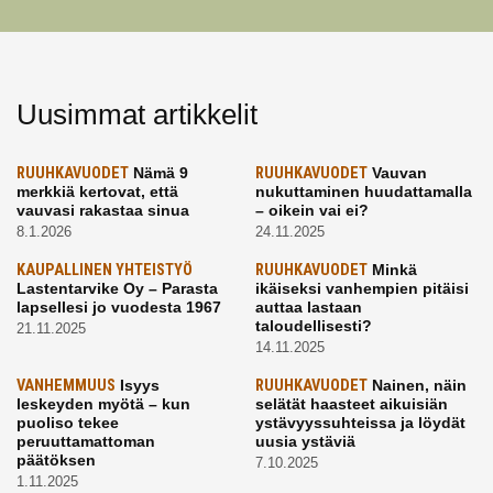
Uusimmat artikkelit
RUUHKAVUODET
Nämä 9
RUUHKAVUODET
Vauvan
merkkiä kertovat, että
nukuttaminen huudattamalla
vauvasi rakastaa sinua
– oikein vai ei?
8.1.2026
24.11.2025
KAUPALLINEN YHTEISTYÖ
RUUHKAVUODET
Minkä
Lastentarvike Oy – Parasta
ikäiseksi vanhempien pitäisi
lapsellesi jo vuodesta 1967
auttaa lastaan
taloudellisesti?
21.11.2025
14.11.2025
VANHEMMUUS
Isyys
RUUHKAVUODET
Nainen, näin
leskeyden myötä – kun
selätät haasteet aikuisiän
puoliso tekee
ystävyyssuhteissa ja löydät
peruuttamattoman
uusia ystäviä
päätöksen
7.10.2025
1.11.2025