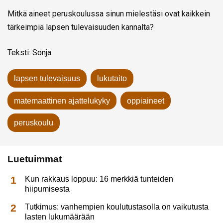
Mitkä aineet peruskoulussa sinun mielestäsi ovat kaikkein
tärkeimpiä lapsen tulevaisuuden kannalta?
Teksti: Sonja
lapsen tulevaisuus
lukutaito
matemaattinen ajattelukyky
oppiaineet
peruskoulu
Luetuimmat
Kun rakkaus loppuu: 16 merkkiä tunteiden
hiipumisesta
Tutkimus: vanhempien koulutustasolla on vaikutusta
lasten lukumäärään