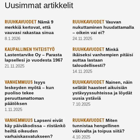
Uusimmat artikkelit
RUUHKAVUODET
Nämä 9
RUUHKAVUODET
Vauvan
merkkiä kertovat, että
nukuttaminen huudattamalla
vauvasi rakastaa sinua
– oikein vai ei?
8.1.2026
24.11.2025
KAUPALLINEN YHTEISTYÖ
RUUHKAVUODET
Minkä
Lastentarvike Oy – Parasta
ikäiseksi vanhempien pitäisi
lapsellesi jo vuodesta 1967
auttaa lastaan
taloudellisesti?
21.11.2025
14.11.2025
VANHEMMUUS
Isyys
RUUHKAVUODET
Nainen, näin
leskeyden myötä – kun
selätät haasteet aikuisiän
puoliso tekee
ystävyyssuhteissa ja löydät
peruuttamattoman
uusia ystäviä
päätöksen
7.10.2025
1.11.2025
VANHEMMUUS
Lapseni eivät
RUUHKAVUODET
Miten
käy päiväkodissa – riistänkö
tunnistaa hengellinen
heiltä oikeuden
väkivalta ja toipua siitä?
varhaiskasvatukseen?
4.10.2025