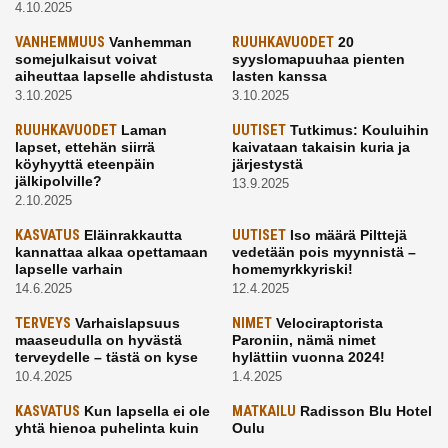
4.10.2025
VANHEMMUUS
Vanhemman
RUUHKAVUODET
20
somejulkaisut voivat
syyslomapuuhaa pienten
aiheuttaa lapselle ahdistusta
lasten kanssa
3.10.2025
3.10.2025
RUUHKAVUODET
Laman
UUTISET
Tutkimus: Kouluihin
lapset, ettehän siirrä
kaivataan takaisin kuria ja
köyhyyttä eteenpäin
järjestystä
jälkipolville?
13.9.2025
2.10.2025
KASVATUS
Eläinrakkautta
UUTISET
Iso määrä Pilttejä
kannattaa alkaa opettamaan
vedetään pois myynnistä –
lapselle varhain
homemyrkkyriski!
14.6.2025
12.4.2025
TERVEYS
Varhaislapsuus
NIMET
Velociraptorista
maaseudulla on hyvästä
Paroniin, nämä nimet
terveydelle – tästä on kyse
hylättiin vuonna 2024!
10.4.2025
1.4.2025
KASVATUS
Kun lapsella ei ole
MATKAILU
Radisson Blu Hotel
yhtä hienoa puhelinta kuin
Oulu
kavereilla
24.3.2025