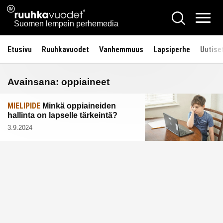
Siirry
Ruuhkavuodet.fi
Hae
sisältöön
Vali
Suomen lempein perhemedia
Etusivu
Ruuhkavuodet
Vanhemmuus
Lapsiperhe
Uutise
Avainsana:
oppiaineet
MIELIPIDE
Minkä oppiaineiden
hallinta on lapselle tärkeintä?
3.9.2024