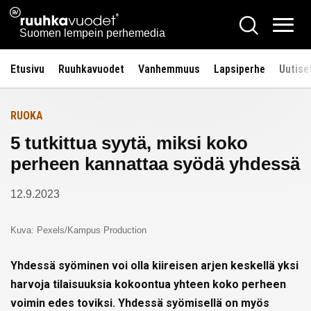
Siirry
Ruuhkavuodet.fi
Hae
Etusivulle
sisältöön
Vali
Suomen lempein perhemedia
Etusivu
Ruuhkavuodet
Vanhemmuus
Lapsiperhe
Uutise
RUOKA
5 tutkittua syytä, miksi koko
perheen kannattaa syödä yhdessä
12.9.2023
Kuva: Pexels/Kampus Production
Yhdessä syöminen voi olla kiireisen arjen keskellä yksi
harvoja tilaisuuksia kokoontua yhteen koko perheen
voimin edes toviksi. Yhdessä syömisellä on myös