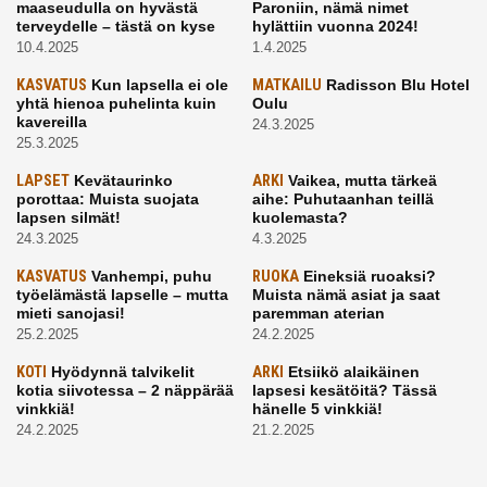
maaseudulla on hyvästä
Paroniin, nämä nimet
terveydelle – tästä on kyse
hylättiin vuonna 2024!
10.4.2025
1.4.2025
KASVATUS
Kun lapsella ei ole
MATKAILU
Radisson Blu Hotel
yhtä hienoa puhelinta kuin
Oulu
kavereilla
24.3.2025
25.3.2025
LAPSET
Kevätaurinko
ARKI
Vaikea, mutta tärkeä
porottaa: Muista suojata
aihe: Puhutaanhan teillä
lapsen silmät!
kuolemasta?
24.3.2025
4.3.2025
KASVATUS
Vanhempi, puhu
RUOKA
Eineksiä ruoaksi?
työelämästä lapselle – mutta
Muista nämä asiat ja saat
mieti sanojasi!
paremman aterian
25.2.2025
24.2.2025
KOTI
Hyödynnä talvikelit
ARKI
Etsiikö alaikäinen
kotia siivotessa – 2 näppärää
lapsesi kesätöitä? Tässä
vinkkiä!
hänelle 5 vinkkiä!
24.2.2025
21.2.2025