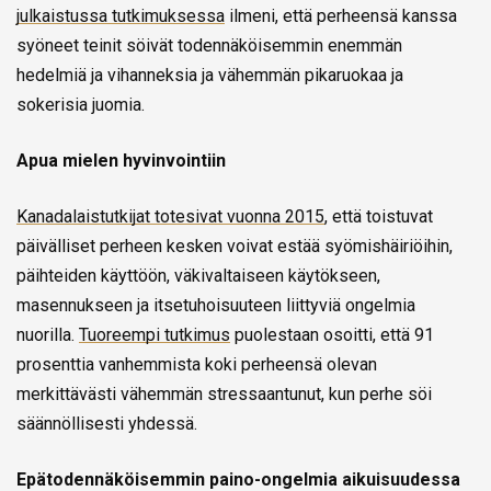
julkaistussa tutkimuksessa
ilmeni, että perheensä kanssa
syöneet teinit söivät todennäköisemmin enemmän
hedelmiä ja vihanneksia ja vähemmän pikaruokaa ja
sokerisia juomia.
Apua mielen hyvinvointiin
Kanadalaistutkijat totesivat vuonna 2015
, että toistuvat
päivälliset perheen kesken voivat estää syömishäiriöihin,
päihteiden käyttöön, väkivaltaiseen käytökseen,
masennukseen ja itsetuhoisuuteen liittyviä ongelmia
nuorilla.
Tuoreempi tutkimus
puolestaan osoitti, että 91
prosenttia vanhemmista koki perheensä olevan
merkittävästi vähemmän stressaantunut, kun perhe söi
säännöllisesti yhdessä.
Epätodennäköisemmin paino-ongelmia aikuisuudessa