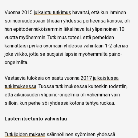
Vuonna 2015
julkaistu tutkimus
havaitsi, että kun ihminen
söi nuoruudessaan tiheään yhdessä perheensä kanssa, oli
hän epätodennäköisemmin liikalihava tai ylipainoinen 10
vuotta myöhemmin. Tutkimus totesi, että perheiden
kannattaisi pyrkiä syömään yhdessä vähintään 1-2 ateriaa
joka viikko, jotta se suojaisi lapsia myöhemmiltä paino-
ongelmilta.
Vastaavia tuloksia on saatu vuonna
2017 julkaistussa
tutkimuksessa
. Tuossa tutkimuksessa kuitenkin todettiin,
että aikuisuuden ylipaino-ongelmia oli vähemmän vain
silloin, kun perhe söi yhdessä kotona tehtyä ruokaa.
Lasten itsetunto vahvistuu
Tutkijoiden mukaan
säännöllinen syöminen yhdessä