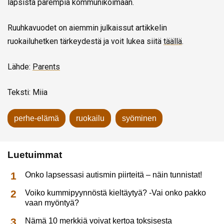
lapsista parempia kommunikoimaan.
Ruuhkavuodet on aiemmin julkaissut artikkelin
ruokailuhetken tärkeydestä ja voit lukea siitä
täällä
.
Lähde:
Parents
Teksti: Miia
perhe-elämä
ruokailu
syöminen
Luetuimmat
Onko lapsessasi autismin piirteitä – näin tunnistat!
Voiko kummipyynnöstä kieltäytyä? -Vai onko pakko
vaan myöntyä?
Nämä 10 merkkiä voivat kertoa toksisesta