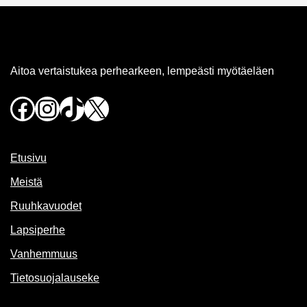
Aitoa vertaistukea perhearkeen, lempeästi myötäeläen
Facebook
Instagram
TikTok
X
Etusivu
Meistä
Ruuhkavuodet
Lapsiperhe
Vanhemmuus
Tietosuojalauseke