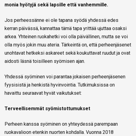
monia hyötyjä sekä lapsille että vanhemmille.
Jos perheessänne ei ole tapana syödä yhdessä edes
kerran päivässä, kannattaa tämä tapa yrittää ujuttaa osaksi
arkea. Yhteinen ruokahetki voi olla päivällinen, mutta se voi
olla myös jokin muu ateria. Tärkeintä on, että perheenjäsenet
unohtavat hetkeksi askareet sekä koukuttavat ruudut ja ovat
aidosti läsnä toisilleen syömisen ajan.
Yhdessä syöminen voi parantaa jokaisen perheenjäsenen
fyysisistä ja henkistä hyvinvointia. Tutkimuksissa on
havaittu seuraavat hyvät vaikutukset:
Terveellisemmät syömistottumukset
Perheen kanssa syöminen on yhteydessä parempaan
ruokavalioon etenkin nuorten kohdalla. Vuonna 2018