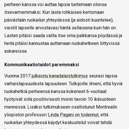
perheen kanssa voi auttaa lapsia tuntemaan olonsa
itsevarmemmaksi. Kun lasta rohkaisee kertomaan
päivästään ruokailun yhteydessä (ja aidosti kuuntelee),
viestit lapselle arvostavasi häntä sellaisena kuin hän on.
Lasten pitäisi saada valita itse oma paikkansa pöydässä ja
heitä pitäisi kannustaa auttamaan ruokahetkeen liittyvissä
askareissa.
Kommunikaatiotaidot paremmaksi
Vuonna 2017
julkaistu kanadalaistutkimus
seurasi lapsia
varhaislapsuudesta lapsuuteen. Tutkijoille ilmeni, että hyviä
ruokahetkiä perheensä kanssa kokeneet 6-vuotiaat
hyötyivät siitä positiivisesti monin tavoin 10 ikävuoteen
mennessä. Lisäksi tutkimukseen osallistunut Montrealin
yliopiston professori
Linda Pagani on todennut
, että
ruokailun yhteydessä käydyt keskustelut voivat tehdä