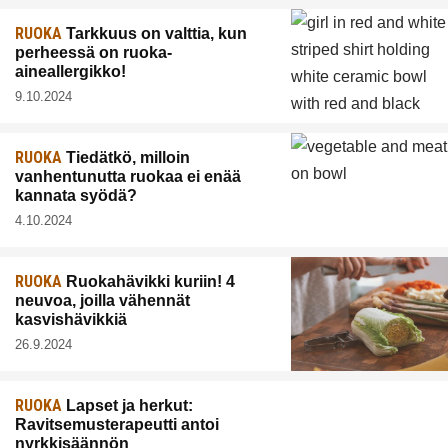
RUOKA
Tarkkuus on valttia, kun
perheessä on ruoka-
aineallergikko!
9.10.2024
RUOKA
Tiedätkö, milloin
vanhentunutta ruokaa ei enää
kannata syödä?
4.10.2024
RUOKA
Ruokahävikki kuriin! 4
neuvoa, joilla vähennät
kasvishävikkiä
26.9.2024
RUOKA
Lapset ja herkut:
Ravitsemusterapeutti antoi
nyrkkisäännön