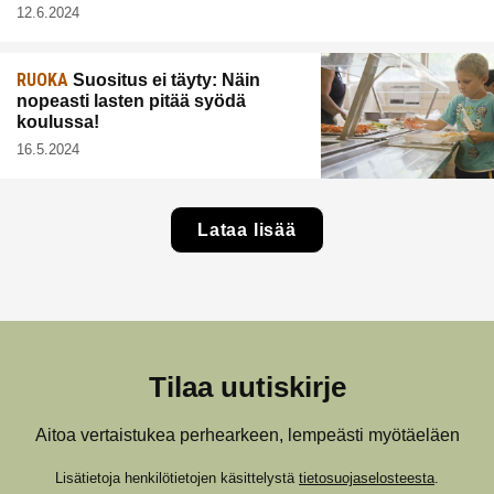
12.6.2024
RUOKA
Suositus ei täyty: Näin
nopeasti lasten pitää syödä
koulussa!
16.5.2024
Lataa lisää
Tilaa uutiskirje
Aitoa vertaistukea perhearkeen, lempeästi myötäeläen
Lisätietoja henkilötietojen käsittelystä
tietosuojaselosteesta
.