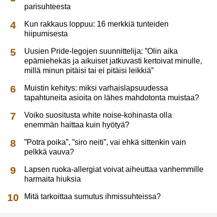
parisuhteesta
Kun rakkaus loppuu: 16 merkkiä tunteiden
hiipumisesta
Uusien Pride-legojen suunnittelija: ”Olin aika
epämiehekäs ja aikuiset jatkuvasti kertoivat minulle,
millä minun pitäisi tai ei pitäisi leikkiä”
Muistin kehitys: miksi varhaislapsuudessa
tapahtuneita asioita on lähes mahdotonta muistaa?
Voiko suositusta white noise-kohinasta olla
enemmän haittaa kuin hyötyä?
”Potra poika”, ”siro neiti”, vai ehkä sittenkin vain
pelkkä vauva?
Lapsen ruoka-allergiat voivat aiheuttaa vanhemmille
harmaita hiuksia
Mitä tarkoittaa sumutus ihmissuhteissa?