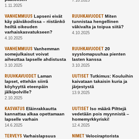
7.10.2025
1.11.2025
VANHEMMUUS
Lapseni eivät
RUUHKAVUODET
Miten
käy päiväkodissa – riistänkö
tunnistaa hengellinen
heiltä oikeuden
väkivalta ja toipua siitä?
varhaiskasvatukseen?
4.10.2025
4.10.2025
VANHEMMUUS
Vanhemman
RUUHKAVUODET
20
somejulkaisut voivat
syyslomapuuhaa pienten
aiheuttaa lapselle ahdistusta
lasten kanssa
3.10.2025
3.10.2025
RUUHKAVUODET
Laman
UUTISET
Tutkimus: Kouluihin
lapset, ettehän siirrä
kaivataan takaisin kuria ja
köyhyyttä eteenpäin
järjestystä
jälkipolville?
13.9.2025
2.10.2025
KASVATUS
Eläinrakkautta
UUTISET
Iso määrä Pilttejä
kannattaa alkaa opettamaan
vedetään pois myynnistä –
lapselle varhain
homemyrkkyriski!
14.6.2025
12.4.2025
TERVEYS
Varhaislapsuus
NIMET
Velociraptorista