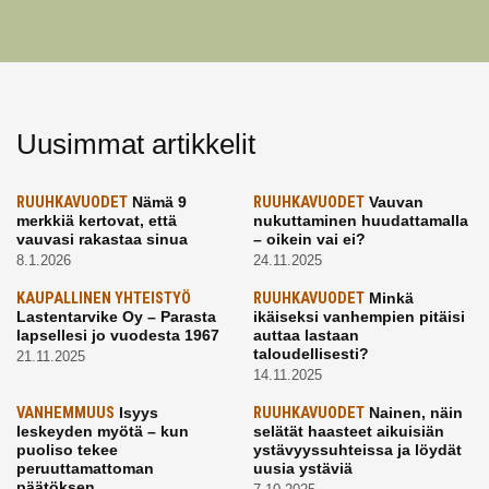
Uusimmat artikkelit
RUUHKAVUODET
Nämä 9
RUUHKAVUODET
Vauvan
merkkiä kertovat, että
nukuttaminen huudattamalla
vauvasi rakastaa sinua
– oikein vai ei?
8.1.2026
24.11.2025
KAUPALLINEN YHTEISTYÖ
RUUHKAVUODET
Minkä
Lastentarvike Oy – Parasta
ikäiseksi vanhempien pitäisi
lapsellesi jo vuodesta 1967
auttaa lastaan
taloudellisesti?
21.11.2025
14.11.2025
VANHEMMUUS
Isyys
RUUHKAVUODET
Nainen, näin
leskeyden myötä – kun
selätät haasteet aikuisiän
puoliso tekee
ystävyyssuhteissa ja löydät
peruuttamattoman
uusia ystäviä
päätöksen