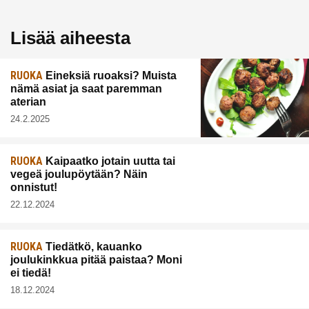
Lisää aiheesta
RUOKA
Eineksiä ruoaksi? Muista
nämä asiat ja saat paremman
aterian
24.2.2025
RUOKA
Kaipaatko jotain uutta tai
vegeä joulupöytään? Näin
onnistut!
22.12.2024
RUOKA
Tiedätkö, kauanko
joulukinkkua pitää paistaa? Moni
ei tiedä!
18.12.2024