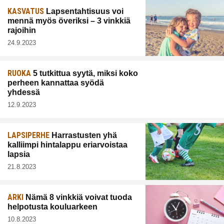
KASVATUS
Lapsentahtisuus voi
mennä myös överiksi – 3 vinkkiä
rajoihin
24.9.2023
RUOKA
5 tutkittua syytä, miksi koko
perheen kannattaa syödä
yhdessä
12.9.2023
LAPSIPERHE
Harrastusten yhä
kalliimpi hintalappu eriarvoistaa
lapsia
21.8.2023
ARKI
Nämä 8 vinkkiä voivat tuoda
helpotusta kouluarkeen
10.8.2023