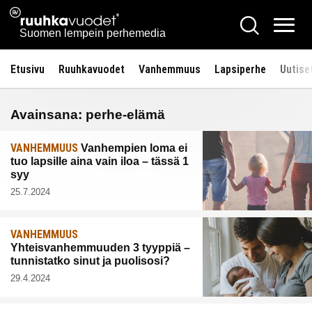
Siirry
Ruuhkavuodet.fi
Hae
sisältöön
Vali
Suomen lempein perhemedia
Etusivu
Ruuhkavuodet
Vanhemmuus
Lapsiperhe
Uutise
Avainsana:
perhe-elämä
VANHEMMUUS
Vanhempien loma ei
tuo lapsille aina vain iloa – tässä 1
syy
25.7.2024
VANHEMMUUS
Yhteisvanhemmuuden 3 tyyppiä –
tunnistatko sinut ja puolisosi?
29.4.2024