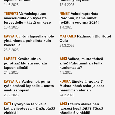
14.6.2025
12.4.2025
TERVEYS
Varhaislapsuus
NIMET
Velociraptorista
maaseudulla on hyvästä
Paroniin, nämä nimet
terveydelle – tästä on kyse
hylättiin vuonna 2024!
10.4.2025
1.4.2025
KASVATUS
Kun lapsella ei ole
MATKAILU
Radisson Blu Hotel
yhtä hienoa puhelinta kuin
Oulu
kavereilla
24.3.2025
25.3.2025
LAPSET
Kevätaurinko
ARKI
Vaikea, mutta tärkeä
porottaa: Muista suojata
aihe: Puhutaanhan teillä
lapsen silmät!
kuolemasta?
24.3.2025
4.3.2025
KASVATUS
Vanhempi, puhu
RUOKA
Eineksiä ruoaksi?
työelämästä lapselle – mutta
Muista nämä asiat ja saat
mieti sanojasi!
paremman aterian
25.2.2025
24.2.2025
KOTI
Hyödynnä talvikelit
ARKI
Etsiikö alaikäinen
kotia siivotessa – 2 näppärää
lapsesi kesätöitä? Tässä
vinkkiä!
hänelle 5 vinkkiä!