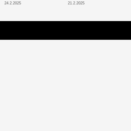
24.2.2025
21.2.2025
Aitoa vertaistukea perhearkeen, lempeästi myötäeläen
Facebook
Instagram
TikTok
X
Etusivu
Meistä
Ruuhkavuodet
Lapsiperhe
Vanhemmuus