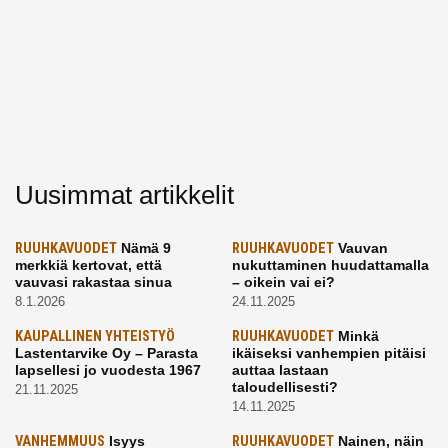
Uusimmat artikkelit
RUUHKAVUODET
Nämä 9
RUUHKAVUODET
Vauvan
merkkiä kertovat, että
nukuttaminen huudattamalla
vauvasi rakastaa sinua
– oikein vai ei?
8.1.2026
24.11.2025
KAUPALLINEN YHTEISTYÖ
RUUHKAVUODET
Minkä
Lastentarvike Oy – Parasta
ikäiseksi vanhempien pitäisi
lapsellesi jo vuodesta 1967
auttaa lastaan
taloudellisesti?
21.11.2025
14.11.2025
VANHEMMUUS
Isyys
RUUHKAVUODET
Nainen, näin