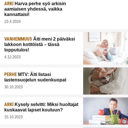
ARKI
Harva perhe syö arkisin
aamiaisen yhdessä, vaikka
kannattaisi!
23.4.2024
VANHEMMUUS
Äiti meni 2 päiväksi
lakkoon kotitöistä – tässä
lopputulos!
4.12.2023
PERHE
MTV: Äiti listasi
lastensuojelun sudenkuopat
30.10.2023
ARKI
Kysely selvitti: Miksi huoltajat
kuskaavat lapset kouluun?
15.10.2023