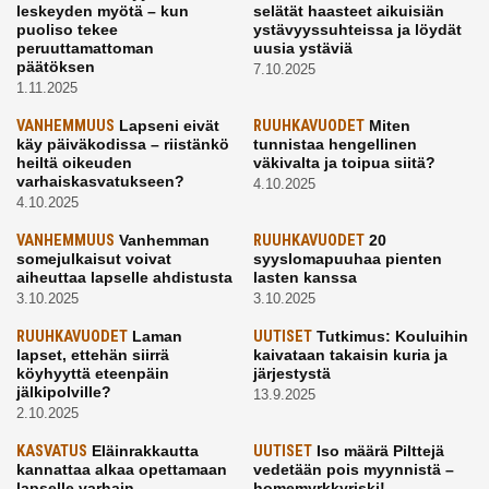
leskeyden myötä – kun
selätät haasteet aikuisiän
puoliso tekee
ystävyyssuhteissa ja löydät
peruuttamattoman
uusia ystäviä
päätöksen
7.10.2025
1.11.2025
VANHEMMUUS
Lapseni eivät
RUUHKAVUODET
Miten
käy päiväkodissa – riistänkö
tunnistaa hengellinen
heiltä oikeuden
väkivalta ja toipua siitä?
varhaiskasvatukseen?
4.10.2025
4.10.2025
VANHEMMUUS
Vanhemman
RUUHKAVUODET
20
somejulkaisut voivat
syyslomapuuhaa pienten
aiheuttaa lapselle ahdistusta
lasten kanssa
3.10.2025
3.10.2025
RUUHKAVUODET
Laman
UUTISET
Tutkimus: Kouluihin
lapset, ettehän siirrä
kaivataan takaisin kuria ja
köyhyyttä eteenpäin
järjestystä
jälkipolville?
13.9.2025
2.10.2025
KASVATUS
Eläinrakkautta
UUTISET
Iso määrä Pilttejä
kannattaa alkaa opettamaan
vedetään pois myynnistä –
lapselle varhain
homemyrkkyriski!